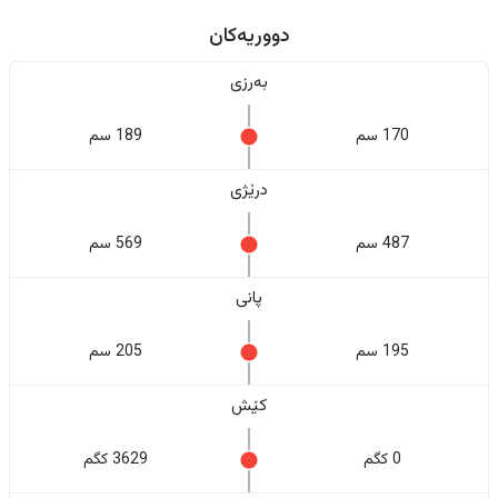
دووریەکان
بەرزی
170 سم
189 سم
درێژی
487 سم
569 سم
پانی
195 سم
205 سم
کێش
0 کگم
3629 کگم