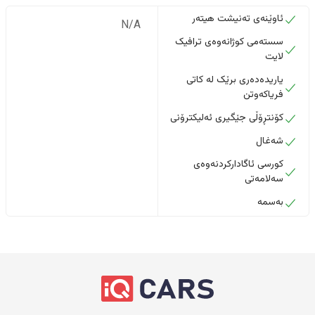
ئاوێنەی تەنیشت هیتەر
N/A
سستەمی کوژانەوەی ترافیک
لایت
یاریدەدەری برێک لە کاتی
فریاکەوتن
کۆنتڕۆڵی جێگیری ئەلیکترۆنی
شەغال
کورسی ئاگادارکردنەوەی
سەلامەتی
بەسمە