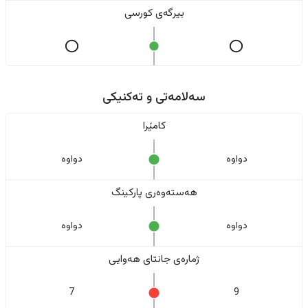
بیرگەی کورسی
سەلامەتی و تەکنیکی
کامێرا
دواوە
دواوە
هەستەوەری پارکینگ
دواوە
دواوە
ژمارەی جانتای هەوایی
7
9