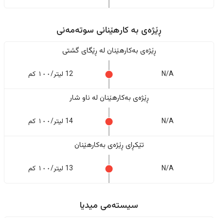
ڕێژەى به کارهێنانی سوتەمەنی
ڕێژەى بەکارهێنان له ڕێگای گشتی
N/A
12 لیتر/١٠٠ کم
ڕێژەى بەکارهێنان له ناو شار
N/A
14 لیتر/١٠٠ کم
تێکڕای ڕێژەى بەکارهێنان
N/A
13 لیتر/١٠٠ کم
سیستەمی میدیا