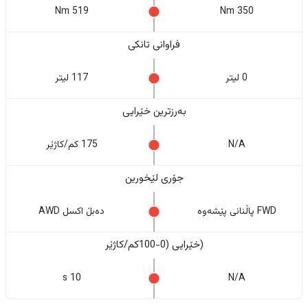
519 Nm
350 Nm
فراوانی تانکی
0 لیتر
117 لیتر
بەرزترین خێرایی
N/A
175 کم/کاژێر
جۆری لێخورین
FWD پاڵنانی پێشەوە
دەبڵ اکسل AWD
(خێرایی (0-100کم/کاژێر
10 s
N/A