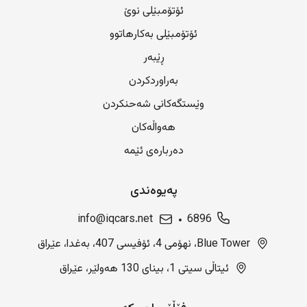
ئۆتۆمبێلی نوێ
ئۆتۆمبێلی بەکارهاتوو
ڕێبەر
بەراوردکردن
وێستگەکانی شەحنکردن
هەواڵەکان
دەربارەی ئێمە
پەیوەندی
info@iqcars.net
6896
Blue Tower، نهۆمی 4، ئۆفیسی 407، بەغدا، عێراق
ئیتاڵی سیتی 1، بینای 130 هەولێر، عێراق