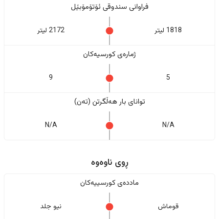
فراوانی سندوقی ئۆتۆمۆبێل
1818 لیتر
2172 لیتر
ژمارەی کورسیەکان
9
5
تواناى بار هەڵگرتن (تەن)
N/A
N/A
ڕوی ناوەوە
ماددەی کورسییەکان
قوماش
نیو جلد