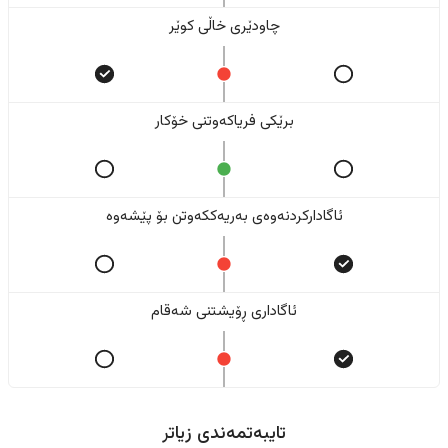
چاودێری خاڵی کوێر
برێکی فریاکەوتنی خۆکار
ئاگادارکردنەوەی بەریەککەوتن بۆ پێشەوە
ئاگاداری ڕۆیشتنی شەقام
تایبەتمەندی زیاتر