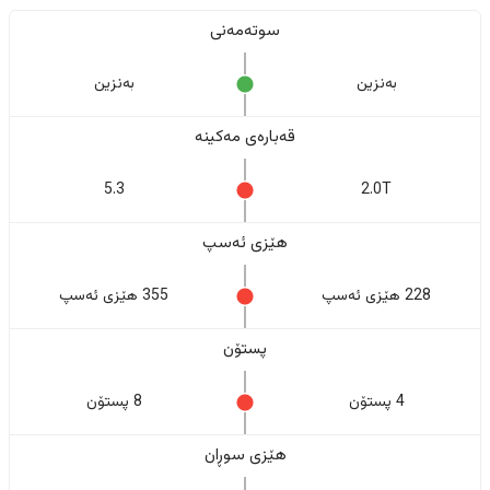
سوتەمەنی
بەنزین
بەنزین
قەبارەی مەکینە
5.3
2.0T
هێزی ئەسپ
228 هێزی ئەسپ
355 هێزی ئەسپ
پستۆن
4 پستۆن
8 پستۆن
هێزی سوڕان