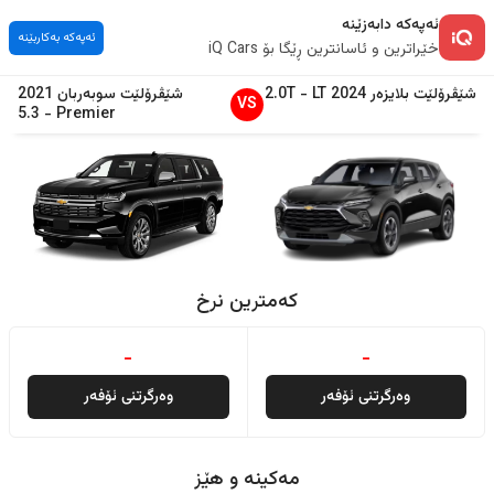
ئەپەکە دابەزێنە
ئەپەکە بەکاربێنە
خێراترین و ئاسانترین ڕێگا بۆ iQ Cars
شێڤرۆلێت
بلایزەر
2024
LT
-
2.0T
شێڤرۆلێت
سوبەربان
2021
VS
5.3
-
Premier
کەمترین نرخ
-
-
وەرگرتنی ئۆفەر
وەرگرتنی ئۆفەر
مەکینە و هێز