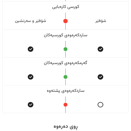
کورسی کارەبایی
شۆفێر
شۆفێر و سەرنشین
ساردکەرەوەی کورسیەکان
گەرمکەرەوەی کورسیەکان
ساردکەرەوەی پشتەوە
ڕوی دەرەوە