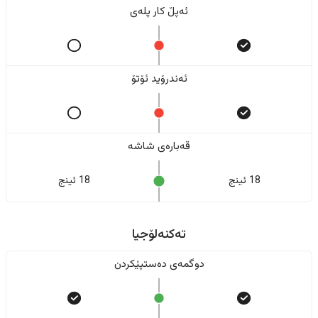
ئەپڵ کار پلەی
ئەندرۆید ئۆتۆ
قەبارەی شاشە
18 ئینج
18 ئینج
تەکنەلۆجیا
دوگمەی دەستپێکردن