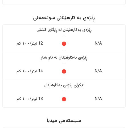
ڕێژەى به کارهێنانی سوتەمەنی
ڕێژەى بەکارهێنان له ڕێگای گشتی
N/A
12 لیتر/١٠٠ کم
ڕێژەى بەکارهێنان له ناو شار
N/A
14 لیتر/١٠٠ کم
تێکڕای ڕێژەى بەکارهێنان
N/A
13 لیتر/١٠٠ کم
سیستەمی میدیا