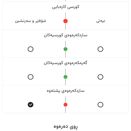
کورسی کارەبایی
نیەتی
شۆفێر و سەرنشین
ساردکەرەوەی کورسیەکان
گەرمکەرەوەی کورسیەکان
ساردکەرەوەی پشتەوە
ڕوی دەرەوە