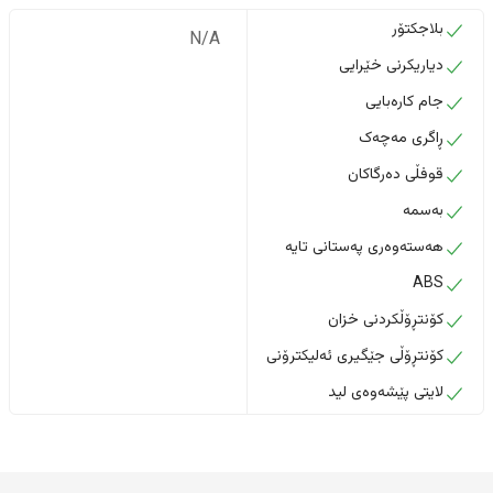
بلاجکتۆر
N/A
دیاریکرنی خێرایی
جام کارەبایی
ڕاگری مەچەک
قوفڵی دەرگاکان
بەسمە
هەستەوەری پەستانی تایە
ABS
کۆنتڕۆڵکردنی خزان
کۆنتڕۆڵی جێگیری ئەلیکترۆنی
لایتی پێشەوەی لید