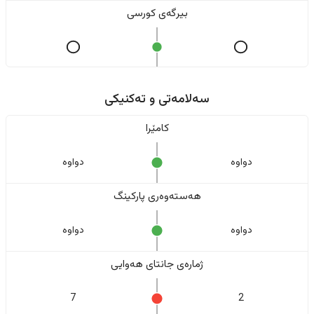
بیرگەی کورسی
سەلامەتی و تەکنیکی
کامێرا
دواوە
دواوە
هەستەوەری پارکینگ
دواوە
دواوە
ژمارەی جانتای هەوایی
7
2