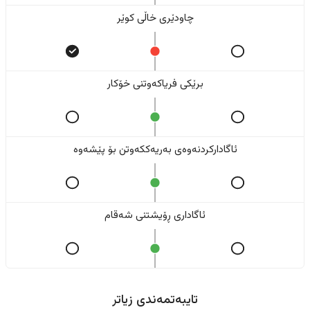
چاودێری خاڵی کوێر
برێکی فریاکەوتنی خۆکار
ئاگادارکردنەوەی بەریەککەوتن بۆ پێشەوە
ئاگاداری ڕۆیشتنی شەقام
تایبەتمەندی زیاتر