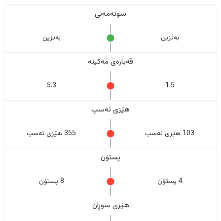
سوتەمەنی
بەنزین
بەنزین
قەبارەی مەکینە
5.3
1.5
هێزی ئەسپ
103 هێزی ئەسپ
355 هێزی ئەسپ
پستۆن
4 پستۆن
8 پستۆن
هێزی سوڕان