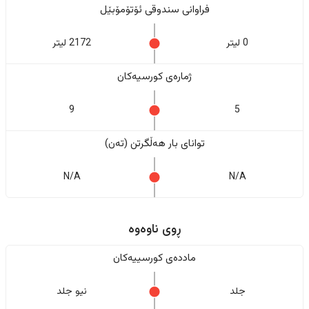
فراوانی سندوقی ئۆتۆمۆبێل
0 لیتر
2172 لیتر
ژمارەی کورسیەکان
9
5
تواناى بار هەڵگرتن (تەن)
N/A
N/A
ڕوی ناوەوە
ماددەی کورسییەکان
جلد
نیو جلد