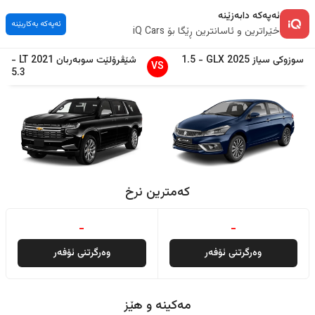
ئەپەکە دابەزێنە
ئەپەکە بەکاربێنە
خێراترین و ئاسانترین ڕێگا بۆ iQ Cars
سوزوکی
سیاز
2025
GLX
-
1.5
شێڤرۆلێت
سوبەربان
2021
LT
-
VS
5.3
کەمترین نرخ
-
-
وەرگرتنی ئۆفەر
وەرگرتنی ئۆفەر
مەکینە و هێز