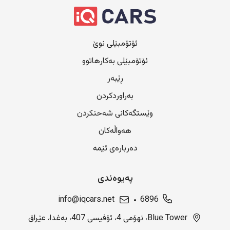
ئۆتۆمبێلی نوێ
ئۆتۆمبێلی بەکارهاتوو
ڕێبەر
بەراوردکردن
وێستگەکانی شەحنکردن
هەواڵەکان
دەربارەی ئێمە
پەیوەندی
info@iqcars.net
6896
Blue Tower، نهۆمی 4، ئۆفیسی 407، بەغدا، عێراق