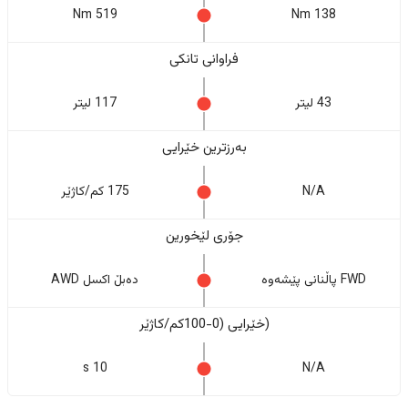
519 Nm
138 Nm
فراوانی تانکی
43 لیتر
117 لیتر
بەرزترین خێرایی
N/A
175 کم/کاژێر
جۆری لێخورین
FWD پاڵنانی پێشەوە
دەبڵ اکسل AWD
(خێرایی (0-100کم/کاژێر
10 s
N/A