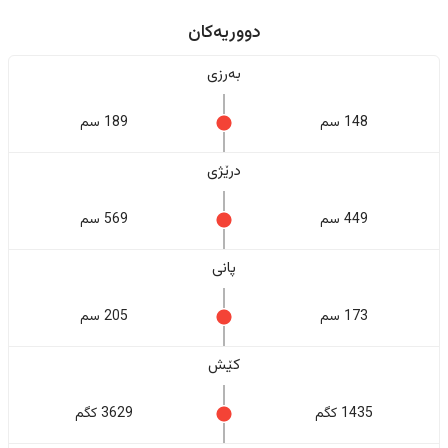
دووریەکان
بەرزی
148 سم
189 سم
درێژی
449 سم
569 سم
پانی
173 سم
205 سم
کێش
1435 کگم
3629 کگم