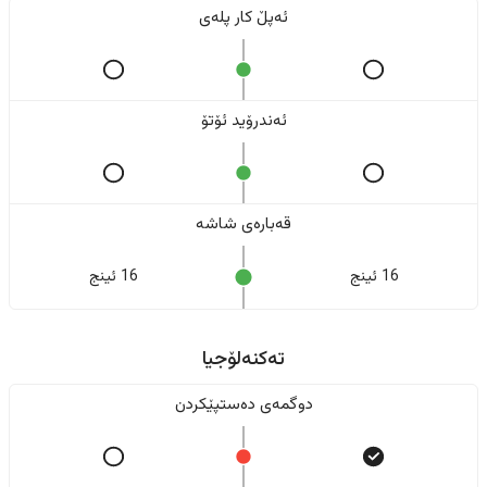
ئەپڵ کار پلەی
ئەندرۆید ئۆتۆ
قەبارەی شاشە
16 ئینج
16 ئینج
تەکنەلۆجیا
دوگمەی دەستپێکردن