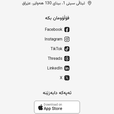
ئیتاڵی سیتی 1، بینای 130 هەولێر، عێراق
فۆڵۆومان بکە
Facebook
Instagram
TikTok
Threads
LinkedIn
X
ئەپەکە دابەزێنە
Download on
App Store