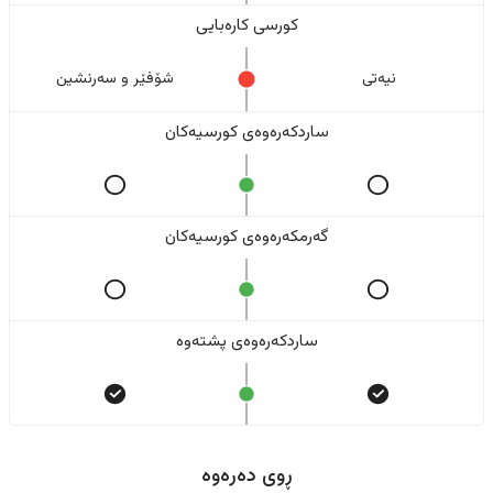
کورسی کارەبایی
نیەتی
شۆفێر و سەرنشین
ساردکەرەوەی کورسیەکان
گەرمکەرەوەی کورسیەکان
ساردکەرەوەی پشتەوە
ڕوی دەرەوە