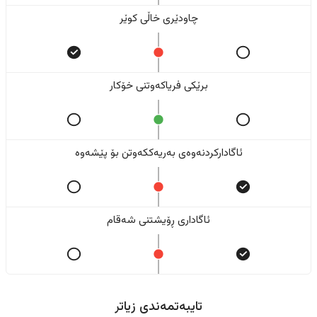
چاودێری خاڵی کوێر
برێکی فریاکەوتنی خۆکار
ئاگادارکردنەوەی بەریەککەوتن بۆ پێشەوە
ئاگاداری ڕۆیشتنی شەقام
تایبەتمەندی زیاتر