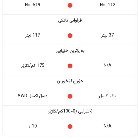
519 Nm
112 Nm
فراوانی تانکی
37 لیتر
117 لیتر
بەرزترین خێرایی
N/A
175 کم/کاژێر
جۆری لێخورین
تاک اکسل
دەبڵ اکسل AWD
(خێرایی (0-100کم/کاژێر
10 s
N/A