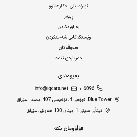
ئۆتۆمبێلی بەکارهاتوو
ڕێبەر
بەراوردکردن
وێستگەکانی شەحنکردن
هەواڵەکان
دەربارەی ئێمە
پەیوەندی
info@iqcars.net
6896
Blue Tower، نهۆمی 4، ئۆفیسی 407، بەغدا، عێراق
ئیتاڵی سیتی 1، بینای 130 هەولێر، عێراق
فۆڵۆومان بکە