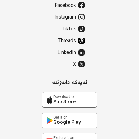
Facebook
Instagram
TikTok
Threads
LinkedIn
X
ئەپەکە دابەزێنە
Download on
App Store
Get it on
Google Play
Explore it on