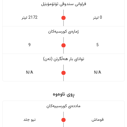
فراوانی سندوقی ئۆتۆمۆبێل
0 لیتر
2172 لیتر
ژمارەی کورسیەکان
9
5
تواناى بار هەڵگرتن (تەن)
N/A
N/A
ڕوی ناوەوە
ماددەی کورسییەکان
قوماش
نیو جلد