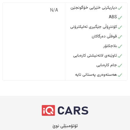
دیاریکرنی خێرایی خۆگونجێن
N/A
ABS
کۆنتڕۆڵی جێگیری ئەلیکترۆنی
قوفڵی دەرگاکان
بلاجکتۆر
ئاوێنەی لاتەنیشتی کارەبایی
جام کارەبایی
هەستەوەری پەستانی تایە
ئۆتۆمبێلی نوێ