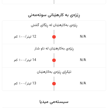
ڕێژەى به کارهێنانی سوتەمەنی
ڕێژەى بەکارهێنان له ڕێگای گشتی
N/A
12 لیتر/١٠٠ کم
ڕێژەى بەکارهێنان له ناو شار
N/A
14 لیتر/١٠٠ کم
تێکڕای ڕێژەى بەکارهێنان
N/A
13 لیتر/١٠٠ کم
سیستەمی میدیا