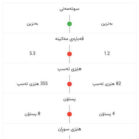
سوتەمەنی
بەنزین
بەنزین
قەبارەی مەکینە
5.3
1.2
هێزی ئەسپ
82 هێزی ئەسپ
355 هێزی ئەسپ
پستۆن
4 پستۆن
8 پستۆن
هێزی سوڕان