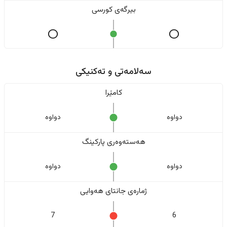
بیرگەی کورسی
سەلامەتی و تەکنیکی
کامێرا
دواوە
دواوە
هەستەوەری پارکینگ
دواوە
دواوە
ژمارەی جانتای هەوایی
7
6