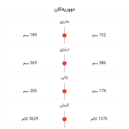
دووریەکان
بەرزی
152 سم
189 سم
درێژی
386 سم
569 سم
پانی
174 سم
205 سم
کێش
1375 کگم
3629 کگم