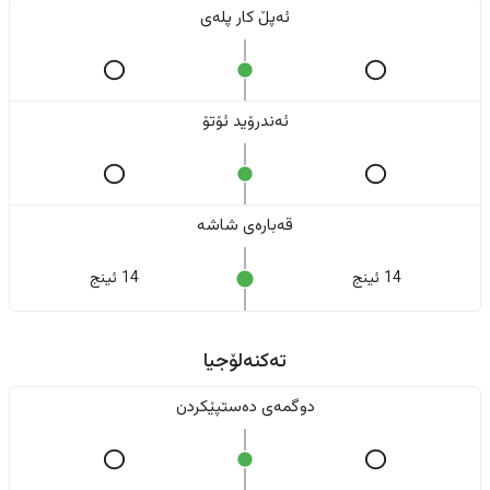
ئەپڵ کار پلەی
ئەندرۆید ئۆتۆ
قەبارەی شاشە
14 ئینج
14 ئینج
تەکنەلۆجیا
دوگمەی دەستپێکردن