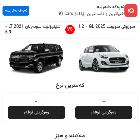
ئەپەکە دابەزێنە
ئەپەکە بەکاربێنە
خێراترین و ئاسانترین ڕێگا بۆ iQ Cars
سوزوکی
سویفت
2025
GL
-
1.2
شێڤرۆلێت
سوبەربان
2021
LT
-
VS
5.3
کەمترین نرخ
-
-
وەرگرتنی ئۆفەر
وەرگرتنی ئۆفەر
مەکینە و هێز