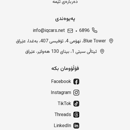
دەربارەی ئێمە
پەیوەندی
info@iqcars.net
6896
Blue Tower، نهۆمی 4، ئۆفیسی 407، بەغدا، عێراق
ئیتاڵی سیتی 1، بینای 130 هەولێر، عێراق
فۆڵۆومان بکە
Facebook
Instagram
TikTok
Threads
LinkedIn