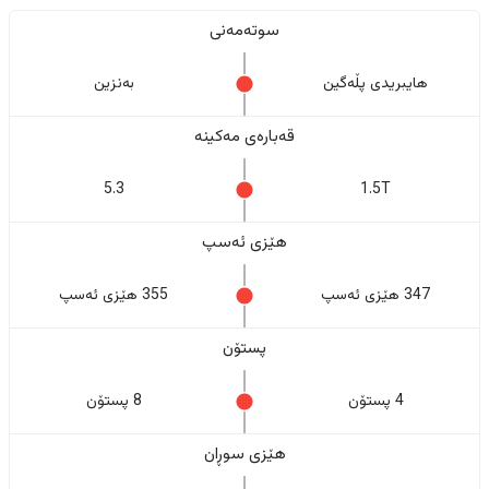
سوتەمەنی
هایبریدی پڵەگین
بەنزین
قەبارەی مەکینە
5.3
1.5T
هێزی ئەسپ
347 هێزی ئەسپ
355 هێزی ئەسپ
پستۆن
4 پستۆن
8 پستۆن
هێزی سوڕان