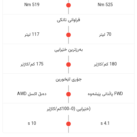
519 Nm
525 Nm
فراوانی تانکی
70 لیتر
117 لیتر
بەرزترین خێرایی
180 کم/کاژێر
175 کم/کاژێر
جۆری لێخورین
FWD پاڵنانی پێشەوە
دەبڵ اکسل AWD
(خێرایی (0-100کم/کاژێر
10 s
4.1 s