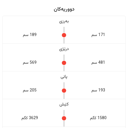
دووریەکان
بەرزی
171 سم
189 سم
درێژی
481 سم
569 سم
پانی
193 سم
205 سم
کێش
1580 کگم
3629 کگم