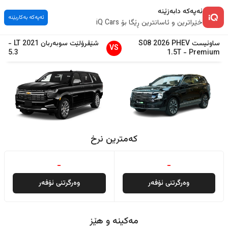
ئەپەکە دابەزێنە
ئەپەکە بەکاربێنە
خێراترین و ئاسانترین ڕێگا بۆ iQ Cars
ساوئیست
PHEV
2026
S08
شێڤرۆلێت
سوبەربان
2021
LT
-
VS
5.3
1.5T
-
Premium
کەمترین نرخ
-
-
وەرگرتنی ئۆفەر
وەرگرتنی ئۆفەر
مەکینە و هێز