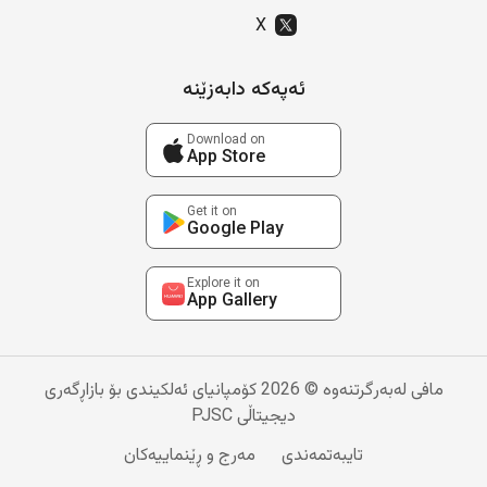
X
ئەپەکە دابەزێنە
Download on
App Store
Get it on
Google Play
Explore it on
App Gallery
مافی لەبەرگرتنەوە © 2026 کۆمپانیای ئەلکیندی بۆ بازاڕگەری
دیجیتاڵی PJSC
تایبەتمەندی
مەرج و ڕێنماییەکان