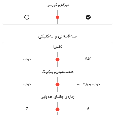
بیرگەی کورسی
سەلامەتی و تەکنیکی
کامێرا
540
دواوە
هەستەوەری پارکینگ
دواوە و پێشەوە
دواوە
ژمارەی جانتای هەوایی
7
6