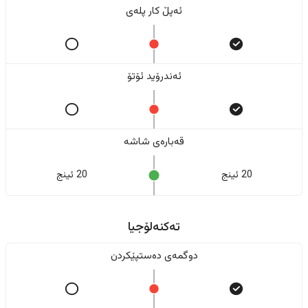
ئەپڵ کار پلەی
ئەندرۆید ئۆتۆ
قەبارەی شاشە
20 ئینج
20 ئینج
تەکنەلۆجیا
دوگمەی دەستپێکردن