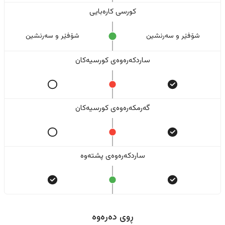
کورسی کارەبایی
شۆفێر و سەرنشین
شۆفێر و سەرنشین
ساردکەرەوەی کورسیەکان
گەرمکەرەوەی کورسیەکان
ساردکەرەوەی پشتەوە
ڕوی دەرەوە