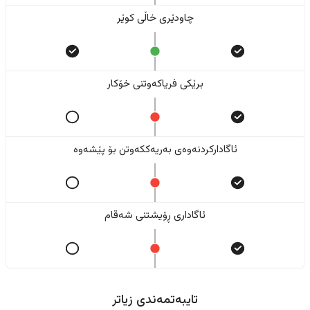
چاودێری خاڵی کوێر
برێکی فریاکەوتنی خۆکار
ئاگادارکردنەوەی بەریەککەوتن بۆ پێشەوە
ئاگاداری ڕۆیشتنی شەقام
تایبەتمەندی زیاتر