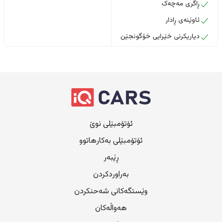
ڕاگری مەچەک
ئاوێنەی ڕادار
دیاریکرنی خێرایی خۆگونجێن
ئۆتۆمبێلی نوێ
ئۆتۆمبێلی بەکارهاتوو
ڕێبەر
بەراوردکردن
وێستگەکانی شەحنکردن
هەواڵەکان