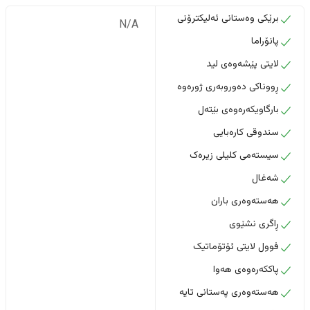
برێکی وەستانی ئەلیکترۆنی
N/A
پانۆراما
لایتی پێشەوەی لید
ڕووناکی دەوروبەری ژورەوە
بارگاویکەرەوەی بێتەل
سندوقی کارەبایی
سیستەمی کلیلی زیرەک
شەغال
هەستەوەری باران
ڕاگری نشێوی
فوول لایتی ئۆتۆماتیک
پاککەرەوەی هەوا
هەستەوەری پەستانی تایە