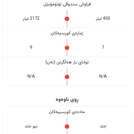
فراوانی سندوقی ئۆتۆمۆبێل
450 لیتر
2172 لیتر
ژمارەی کورسیەکان
9
7
تواناى بار هەڵگرتن (تەن)
N/A
N/A
ڕوی ناوەوە
ماددەی کورسییەکان
جلد
نیو جلد