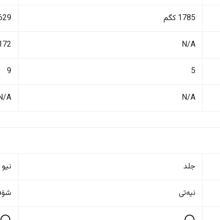
1785 کگم
3629 ک
N/A
2172 ل
9
5
N/A
N/A
جلد
نیو 
نیەتی
شۆفێ