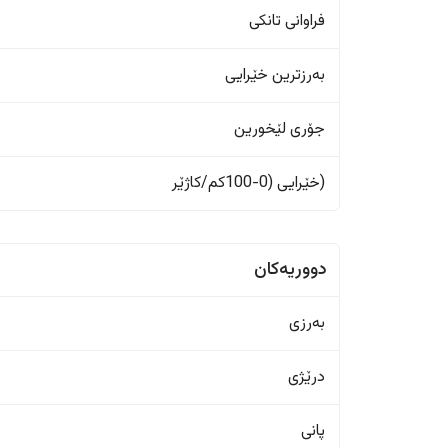
فراوانی تانکی
بەرزترین خێرایی
جۆری لێخورین
(خێرایی (0-100کم/کاژێر
دووریەکان
بەرزی
درێژی
پانی