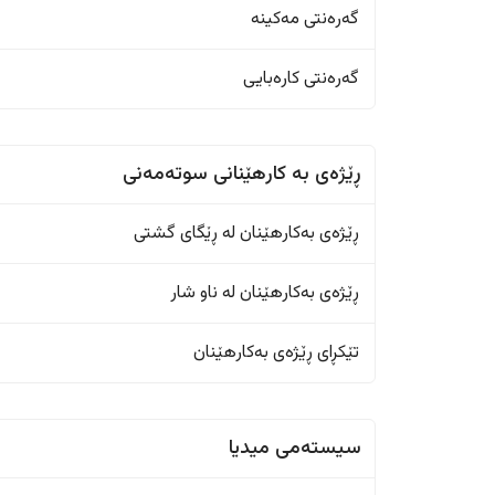
گەرەنتی مەکینە
گەرەنتی کارەبایی
ڕێژەى به کارهێنانی سوتەمەنی
ڕێژەى بەکارهێنان له ڕێگای گشتی
ڕێژەى بەکارهێنان له ناو شار
تێکڕای ڕێژەى بەکارهێنان
سیستەمی میدیا