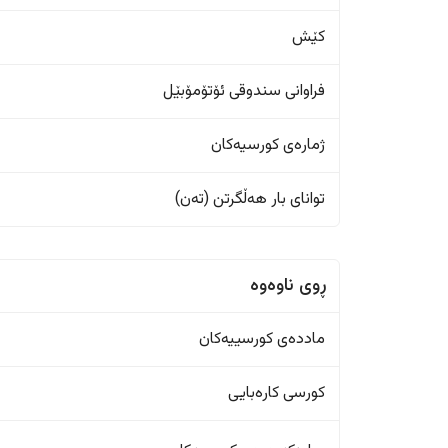
کێش
فراوانی سندوقی ئۆتۆمۆبێل
ژمارەی کورسیەکان
تواناى بار هەڵگرتن (تەن)
ڕوی ناوەوە
ماددەی کورسییەکان
کورسی کارەبایی