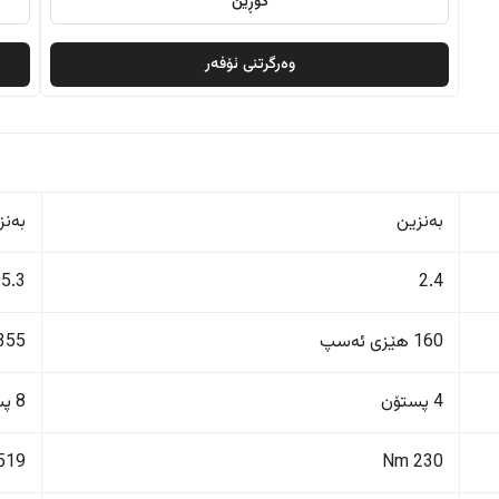
گۆڕین
وەرگرتنی ئۆفەر
بەنزین
بەنز
5.3
2.4
160 هێزی ئەسپ
355 هێزی ئەس
4 پستۆن
8 پستۆن
519 Nm
230 Nm