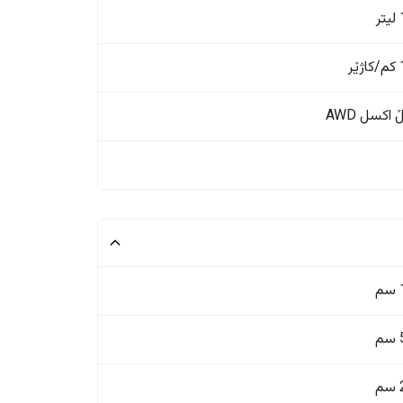
ر
ر
اکسل AWD