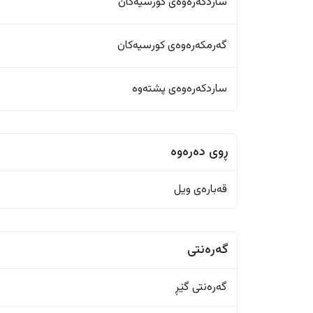
ساردکەرەوەی کورسیەکان
گەرمکەرەوەی کورسیەکان
ساردکەرەوەی پشتەوە
ڕوی دەرەوە
قەبارەی ویل
گەرەنتی
گەرەنتی گێڕ