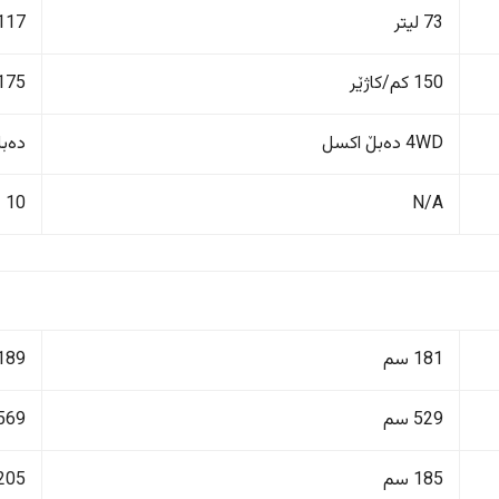
73 لیتر
117 لیت
150 کم/کاژێر
175 کم/کاژێ
4WD دەبڵ اکسل
دەبڵ 
10
N/A
181 سم
189 سم
529 سم
569 سم
185 سم
205 سم