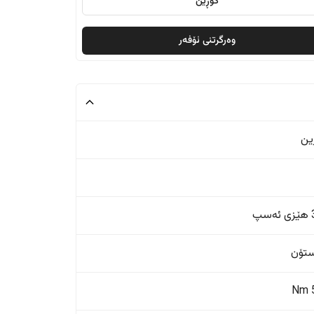
گۆڕین
وەرگرتنی ئۆفەر
ین
پ