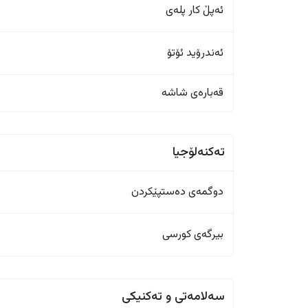
ئەپڵ کار پلەی
ئەندرۆید ئۆتۆ
قەبارەی شاشە
تەکنەلۆجیا
دوگمەی دەستپێکردن
بیرگەی کورسی
سەلامەتی و تەکنیکی