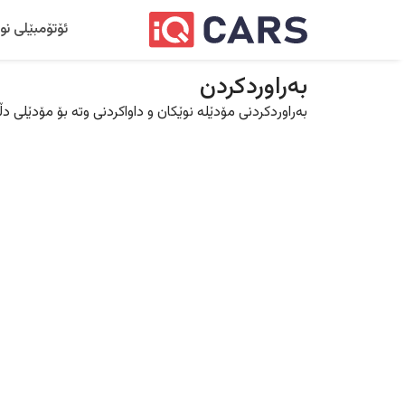
ئۆتۆمبێلی نو
بەراوردکردن
بەراوردکردنی مۆدێلە نوێکان و داواکردنی وتە بۆ مۆدێلی