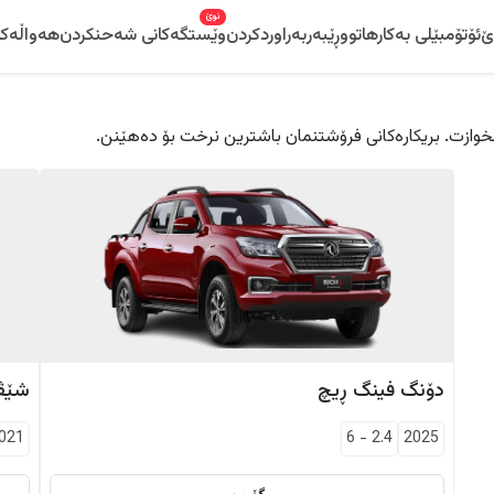
نوێ
ێ
ئۆتۆمبێلی بەکارهاتوو
ڕێبەر
بەراوردکردن
وێستگەکانی شەحنکردن
هەواڵەکا
 دڵخوازت. بریکارەکانی فرۆشتنمان باشترین نرخت بۆ دەهێنن.
دۆنگ فینگ
ڕیچ
شێڤ
021
6
-
2.4
2025