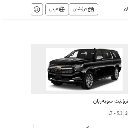
ن
فرۆشتن
عربي
رۆلێت
سوبەربان
LT
-
5.3
2