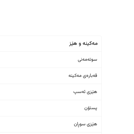
مەکینە و هێز
سوتەمەنی
قەبارەی مەکینە
هێزی ئەسپ
پستۆن
هێزی سوڕان