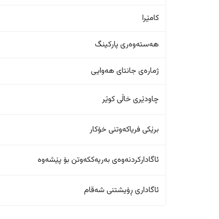
کامێرا
هەستەوەری پارکینگ
ژمارەی جانتای هەوایی
چاودێری خاڵی کوێر
برێکی فریاکەوتنی خۆکار
ئاگادارکردنەوەی بەریەککەوتن بۆ پێشەوە
ئاگاداری ڕۆیشتنی شەقام