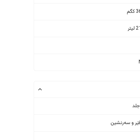
گم
یتر
جلد
ر و سەرنشین