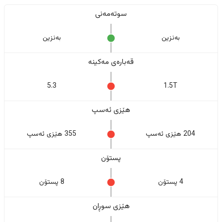
سوتەمەنی
بەنزین
بەنزین
قەبارەی مەکینە
5.3
1.5T
هێزی ئەسپ
204 هێزی ئەسپ
355 هێزی ئەسپ
پستۆن
4 پستۆن
8 پستۆن
هێزی سوڕان