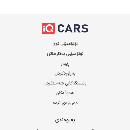
ئۆتۆمبێلی نوێ
ئۆتۆمبێلی بەکارهاتوو
ڕێبەر
بەراوردکردن
وێستگەکانی شەحنکردن
هەواڵەکان
دەربارەی ئێمە
پەیوەندی