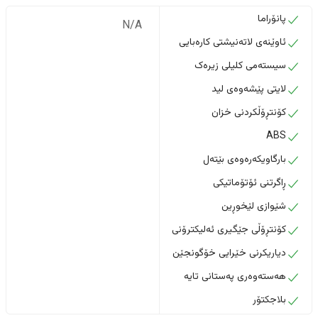
پانۆراما
N/A
ئاوێنەی لاتەنیشتی کارەبایی
سیستەمی کلیلی زیرەک
لایتی پێشەوەی لید
کۆنتڕۆڵکردنی خزان
ABS
بارگاویکەرەوەی بێتەل
ڕاگرتنی ئۆتۆماتیکی
شێوازی لێخوڕین
کۆنتڕۆڵی جێگیری ئەلیکترۆنی
دیاریکرنی خێرایی خۆگونجێن
هەستەوەری پەستانی تایە
بلاجکتۆر