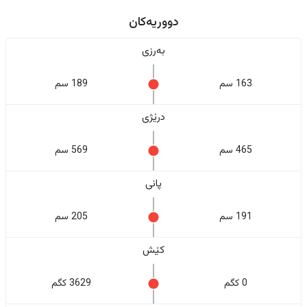
دووریەکان
بەرزی
163 سم
189 سم
درێژی
465 سم
569 سم
پانی
191 سم
205 سم
کێش
0 کگم
3629 کگم