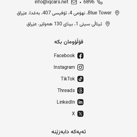
info@iqcars.net
6896
Blue Tower، نهۆمی 4، ئۆفیسی 407، بەغدا، عێراق
ئیتاڵی سیتی 1، بینای 130 هەولێر، عێراق
فۆڵۆومان بکە
Facebook
Instagram
TikTok
Threads
LinkedIn
X
ئەپەکە دابەزێنە