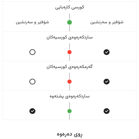
کورسی کارەبایی
شۆفێر و سەرنشین
شۆفێر و سەرنشین
ساردکەرەوەی کورسیەکان
گەرمکەرەوەی کورسیەکان
ساردکەرەوەی پشتەوە
ڕوی دەرەوە