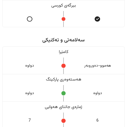
بیرگەی کورسی
سەلامەتی و تەکنیکی
کامێرا
هەموو-دەوروبەر
دواوە
هەستەوەری پارکینگ
دواوە
دواوە
ژمارەی جانتای هەوایی
7
6