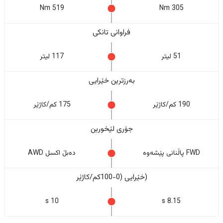
519 Nm
305 Nm
فراوانی تانکی
51 لیتر
117 لیتر
بەرزترین خێرایی
190 کم/کاژێر
175 کم/کاژێر
جۆری لێخورین
FWD پاڵنانی پێشەوە
دەبڵ اکسل AWD
(خێرایی (0-100کم/کاژێر
10 s
8.15 s