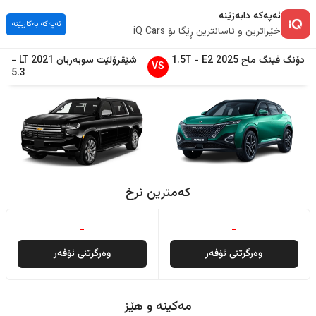
ئەپەکە دابەزێنە
ئەپەکە بەکاربێنە
خێراترین و ئاسانترین ڕێگا بۆ iQ Cars
دۆنگ فینگ
ماج
2025
E2
-
1.5T
شێڤرۆلێت
سوبەربان
2021
LT
-
VS
5.3
کەمترین نرخ
-
-
وەرگرتنی ئۆفەر
وەرگرتنی ئۆفەر
مەکینە و هێز