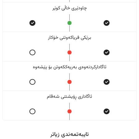
چاودێری خاڵی کوێر
برێکی فریاکەوتنی خۆکار
ئاگادارکردنەوەی بەریەککەوتن بۆ پێشەوە
ئاگاداری ڕۆیشتنی شەقام
تایبەتمەندی زیاتر