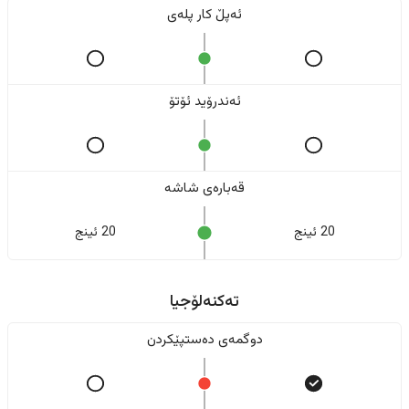
ئەپڵ کار پلەی
ئەندرۆید ئۆتۆ
قەبارەی شاشە
20 ئینج
20 ئینج
تەکنەلۆجیا
دوگمەی دەستپێکردن