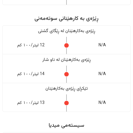
ڕێژەى به کارهێنانی سوتەمەنی
ڕێژەى بەکارهێنان له ڕێگای گشتی
N/A
12 لیتر/١٠٠ کم
ڕێژەى بەکارهێنان له ناو شار
N/A
14 لیتر/١٠٠ کم
تێکڕای ڕێژەى بەکارهێنان
N/A
13 لیتر/١٠٠ کم
سیستەمی میدیا