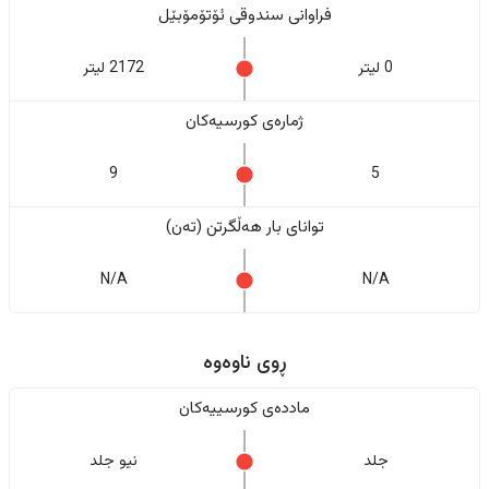
فراوانی سندوقی ئۆتۆمۆبێل
0 لیتر
2172 لیتر
ژمارەی کورسیەکان
9
5
تواناى بار هەڵگرتن (تەن)
N/A
N/A
ڕوی ناوەوە
ماددەی کورسییەکان
جلد
نیو جلد