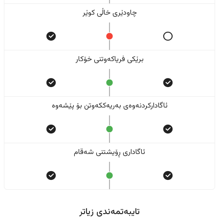
چاودێری خاڵی کوێر
برێکی فریاکەوتنی خۆکار
ئاگادارکردنەوەی بەریەککەوتن بۆ پێشەوە
ئاگاداری ڕۆیشتنی شەقام
تایبەتمەندی زیاتر