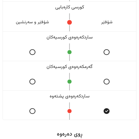
کورسی کارەبایی
شۆفێر
شۆفێر و سەرنشین
ساردکەرەوەی کورسیەکان
گەرمکەرەوەی کورسیەکان
ساردکەرەوەی پشتەوە
ڕوی دەرەوە