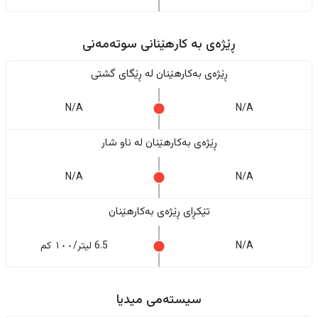
ڕێژەى به کارهێنانی سوتەمەنی
ڕێژەى بەکارهێنان له ڕێگای گشتی
N/A
N/A
ڕێژەى بەکارهێنان له ناو شار
N/A
N/A
تێکڕای ڕێژەى بەکارهێنان
N/A
6.5 لیتر/١٠٠ کم
سیستەمی میدیا