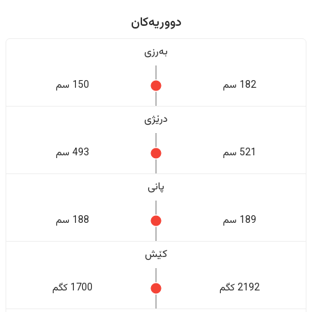
دووریەکان
بەرزی
182 سم
150 سم
درێژی
521 سم
493 سم
پانی
189 سم
188 سم
کێش
2192 کگم
1700 کگم