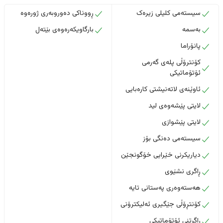
سیستەمی کلیلی زیرەک
ڕووناکی دەوروبەری ژورەوە
بەسمە
بارگاویکەرەوەی بێتەل
پانۆراما
کۆنترۆڵی پلەی گەرمی
ئۆتۆماتیکی
ئاوێنەی لاتەنیشتی کارەبایی
لایتی پێشەوەی لید
لایتی پێشوازی
سیستەمی دەنگی بۆز
دیاریکرنی خێرایی خۆگونجێن
ڕاگری نشێوی
هەستەوەری پەستانی تایە
کۆنتڕۆڵی جێگیری ئەلیکترۆنی
ڕاگرتنی ئۆتۆماتیکی