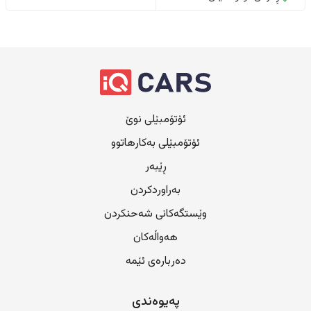
ئۆتۆمبێلی نوێ
ئۆتۆمبێلی بەکارهاتوو
ڕێبەر
بەراوردکردن
وێستگەکانی شەحنکردن
هەواڵەکان
دەربارەی ئێمە
پەیوەندی