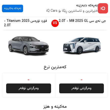
ئەپەکە دابەزێنە
ئەپەکە بەکاربێنە
خێراترین و ئاسانترین ڕێگا بۆ iQ Cars
جی ئەی سی
GL
2025
M8
-
2.0T
فۆرد
تۆرەس
2025
Titanium
-
VS
2.0T
کەمترین نرخ
-
-
وەرگرتنی ئۆفەر
وەرگرتنی ئۆفەر
مەکینە و هێز