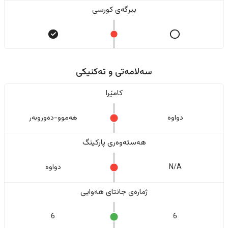
بیرگەی کورسی
سەلامەتی و تەکنیکی
کامێرا
دواوە
هەموو-دەوروبەر
هەستەوەری پارکینگ
N/A
دواوە
ژمارەی جانتای هەوایی
6
6