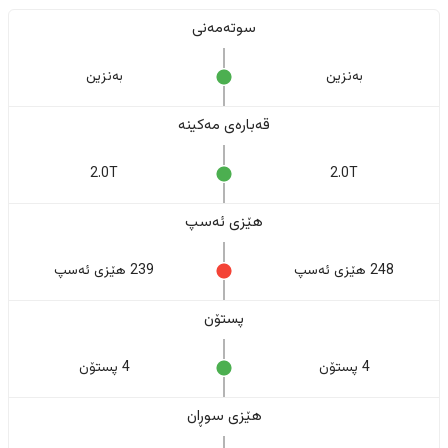
سوتەمەنی
بەنزین
بەنزین
قەبارەی مەکینە
2.0T
2.0T
هێزی ئەسپ
248 هێزی ئەسپ
239 هێزی ئەسپ
پستۆن
4 پستۆن
4 پستۆن
هێزی سوڕان