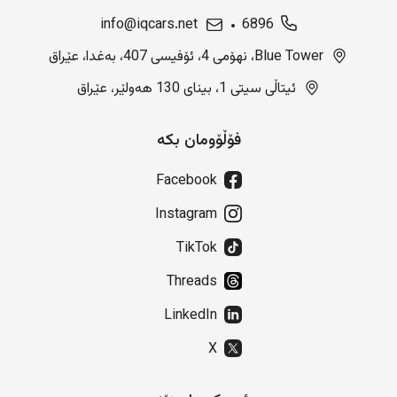
info@iqcars.net
6896
Blue Tower، نهۆمی 4، ئۆفیسی 407، بەغدا، عێراق
ئیتاڵی سیتی 1، بینای 130 هەولێر، عێراق
فۆڵۆومان بکە
Facebook
Instagram
TikTok
Threads
LinkedIn
X