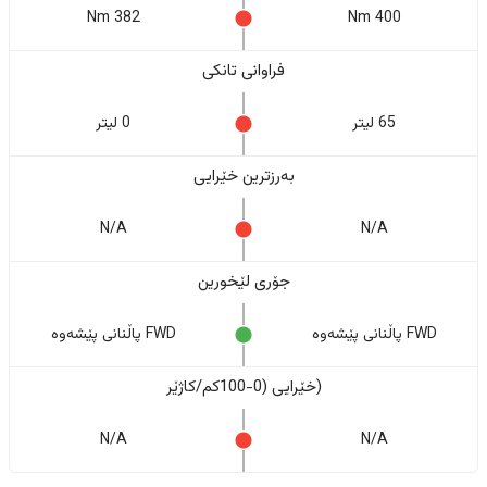
382 Nm
400 Nm
فراوانی تانکی
65 لیتر
0 لیتر
بەرزترین خێرایی
N/A
N/A
جۆری لێخورین
FWD پاڵنانی پێشەوە
FWD پاڵنانی پێشەوە
(خێرایی (0-100کم/کاژێر
N/A
N/A