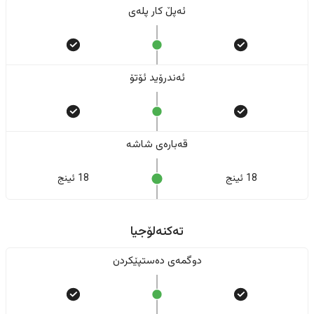
ئەپڵ کار پلەی
ئەندرۆید ئۆتۆ
قەبارەی شاشە
18 ئینج
18 ئینج
تەکنەلۆجیا
دوگمەی دەستپێکردن