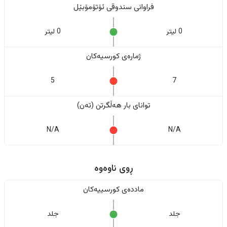
فراوانی سندوقی ئۆتۆمۆبێل
0 لیتر
0 لیتر
ژمارەی کورسیەکان
5
7
تواناى بار هەڵگرتن (تەن)
N/A
N/A
ڕوی ناوەوە
ماددەی کورسییەکان
جلد
جلد