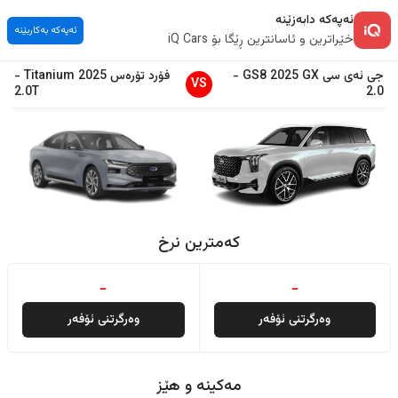
ئەپەکە دابەزێنە
ئەپەکە بەکاربێنە
خێراترین و ئاسانترین ڕێگا بۆ iQ Cars
جی ئەی سی
GX
2025
GS8
-
فۆرد
تۆرەس
2025
Titanium
-
VS
2.0T
2.0
کەمترین نرخ
-
-
وەرگرتنی ئۆفەر
وەرگرتنی ئۆفەر
مەکینە و هێز