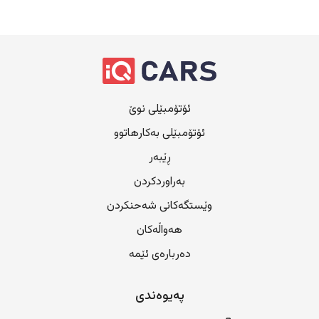
ئۆتۆمبێلی نوێ
ئۆتۆمبێلی بەکارهاتوو
ڕێبەر
بەراوردکردن
وێستگەکانی شەحنکردن
هەواڵەکان
دەربارەی ئێمە
پەیوەندی