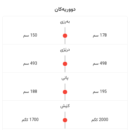
دووریەکان
بەرزی
178 سم
150 سم
درێژی
498 سم
493 سم
پانی
195 سم
188 سم
کێش
2000 کگم
1700 کگم