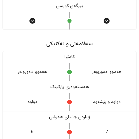
بیرگەی کورسی
سەلامەتی و تەکنیکی
کامێرا
هەموو-دەوروبەر
هەموو-دەوروبەر
هەستەوەری پارکینگ
دواوە و پێشەوە
دواوە
ژمارەی جانتای هەوایی
6
7