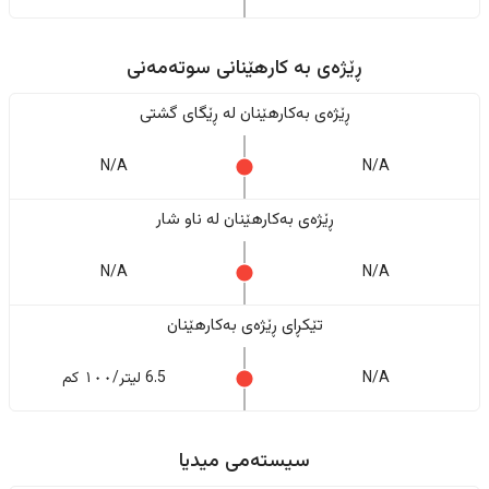
ڕێژەى به کارهێنانی سوتەمەنی
ڕێژەى بەکارهێنان له ڕێگای گشتی
N/A
N/A
ڕێژەى بەکارهێنان له ناو شار
N/A
N/A
تێکڕای ڕێژەى بەکارهێنان
N/A
6.5 لیتر/١٠٠ کم
سیستەمی میدیا