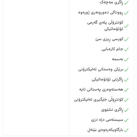
ڕاگری مەچەک
ڕووناکی دەوروبەری ژورەوە
کۆنترۆڵی پلەی گەرمی
ئۆتۆماتیکی
کورسی ڕیزی سێ
جام کارەبایی
بەسمە
برێکی وەستانی ئەلیکترۆنی
ڕاگرتنی ئۆتۆماتیکی
هەستەوەری پەستانی تایە
کۆنتڕۆڵی جێگیری ئەلیکترۆنی
ڕاگری نشێوی
سیستەمی دژە دزی
بارگاویکەرەوەی بێتەل