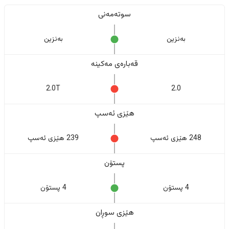
سوتەمەنی
بەنزین
بەنزین
قەبارەی مەکینە
2.0T
2.0
هێزی ئەسپ
248 هێزی ئەسپ
239 هێزی ئەسپ
پستۆن
4 پستۆن
4 پستۆن
هێزی سوڕان