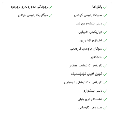
پانۆراما
ڕووناکی دەوروبەری ژورەوە
ساردکەرەوەی کوشن
بارگاویکەرەوەی بێتەل
لایتی پێشەوەی لید
دیاریکرنی خێرایی
شێوازی لێخوڕین
سوکان پاوەری کارەبایی
بلاجکتۆر
ئاوێنەی تەنیشت هیتەر
فوول لایتی ئۆتۆماتیک
ئاوێنەی لاتەنیشتی کارەبایی
لایتی پێشوازی
هەستەوەری باران
سندوقی کارەبایی