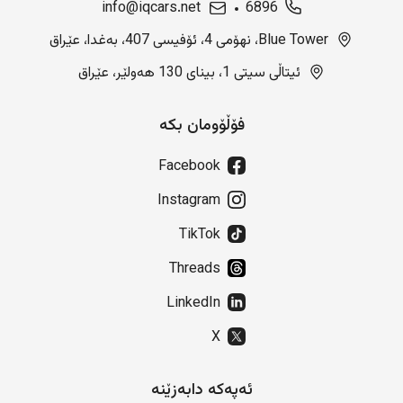
info@iqcars.net
6896
Blue Tower، نهۆمی 4، ئۆفیسی 407، بەغدا، عێراق
ئیتاڵی سیتی 1، بینای 130 هەولێر، عێراق
فۆڵۆومان بکە
Facebook
Instagram
TikTok
Threads
LinkedIn
X
ئەپەکە دابەزێنە