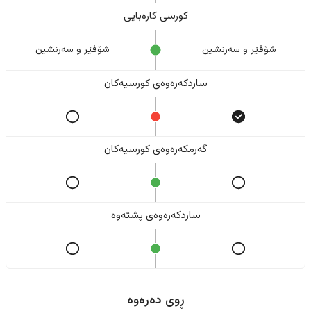
کورسی کارەبایی
شۆفێر و سەرنشین
شۆفێر و سەرنشین
ساردکەرەوەی کورسیەکان
گەرمکەرەوەی کورسیەکان
ساردکەرەوەی پشتەوە
ڕوی دەرەوە