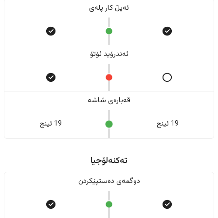
ئەپڵ کار پلەی
ئەندرۆید ئۆتۆ
قەبارەی شاشە
19 ئینج
19 ئینج
تەکنەلۆجیا
دوگمەی دەستپێکردن