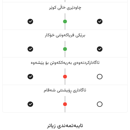
چاودێری خاڵی کوێر
برێکی فریاکەوتنی خۆکار
ئاگادارکردنەوەی بەریەککەوتن بۆ پێشەوە
ئاگاداری ڕۆیشتنی شەقام
تایبەتمەندی زیاتر