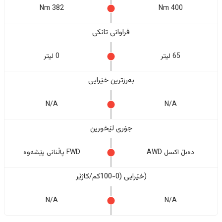
382 Nm
400 Nm
فراوانی تانکی
65 لیتر
0 لیتر
بەرزترین خێرایی
N/A
N/A
جۆری لێخورین
دەبڵ اکسل AWD
FWD پاڵنانی پێشەوە
(خێرایی (0-100کم/کاژێر
N/A
N/A