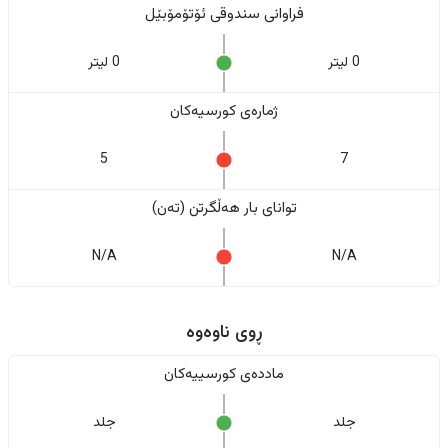
فراوانی سندوقی ئۆتۆمۆبێل
0 لیتر
0 لیتر
ژمارەی کورسیەکان
5
7
تواناى بار هەڵگرتن (تەن)
N/A
N/A
ڕوی ناوەوە
ماددەی کورسییەکان
جلد
جلد