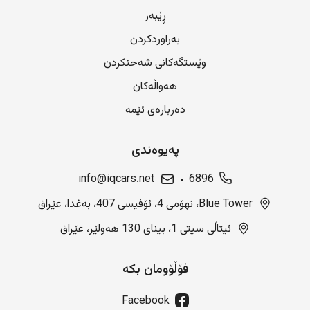
ڕێبەر
بەراوردکردن
وێستگەکانی شەحنکردن
هەواڵەکان
دەربارەی ئێمە
پەیوەندی
info@iqcars.net
6896
Blue Tower، نهۆمی 4، ئۆفیسی 407، بەغدا، عێراق
ئیتاڵی سیتی 1، بینای 130 هەولێر، عێراق
فۆڵۆومان بکە
Facebook