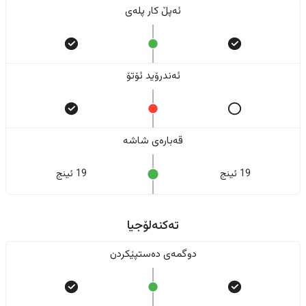
ئەپڵ کار پلەی
ئەندرۆید ئۆتۆ
قەبارەی شاشە
19 ئینج
19 ئینج
تەکنەلۆجیا
دوگمەی دەستپێکردن