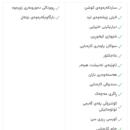
ساردکەرەوەی کوشن
ڕووناکی دەوروبەری ژورەوە
لایتی پێشەوەی لید
بارگاویکەرەوەی بێتەل
دیاریکرنی خێرایی
شێوازی لێخوڕین
سوکان پاوەری کارەبایی
بلاجکتۆر
ئاوێنەی تەنیشت هیتەر
هەستەوەری باران
سندوقی کارەبایی
ڕاگری مەچەک
کۆنترۆڵی پلەی گەرمی
ئۆتۆماتیکی
کورسی ڕیزی سێ
جام کارەبایی