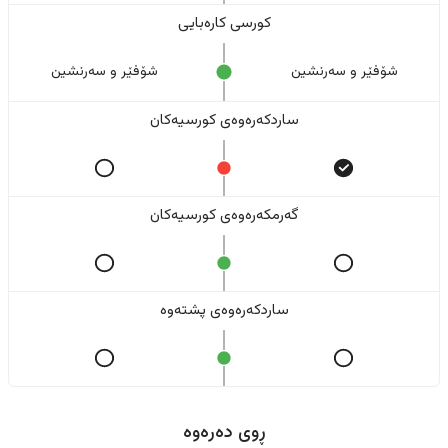
کورسی کارەبایی
شۆفێر و سەرنشین
شۆفێر و سەرنشین
ساردکەرەوەی کورسیەکان
گەرمکەرەوەی کورسیەکان
ساردکەرەوەی پشتەوە
ڕوی دەرەوە