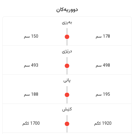
دووریەکان
بەرزی
178 سم
150 سم
درێژی
498 سم
493 سم
پانی
195 سم
188 سم
کێش
1920 کگم
1700 کگم