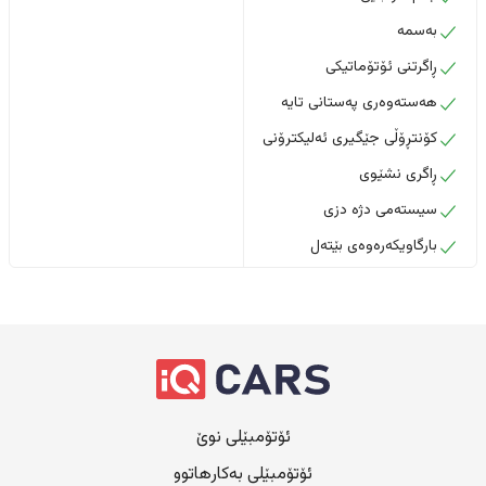
بەسمە
ڕاگرتنی ئۆتۆماتیکی
هەستەوەری پەستانی تایە
کۆنتڕۆڵی جێگیری ئەلیکترۆنی
ڕاگری نشێوی
سیستەمی دژە دزی
بارگاویکەرەوەی بێتەل
ئۆتۆمبێلی نوێ
ئۆتۆمبێلی بەکارهاتوو