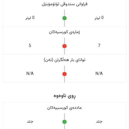
فراوانی سندوقی ئۆتۆمۆبێل
0 لیتر
0 لیتر
ژمارەی کورسیەکان
5
7
تواناى بار هەڵگرتن (تەن)
N/A
N/A
ڕوی ناوەوە
ماددەی کورسییەکان
جلد
جلد