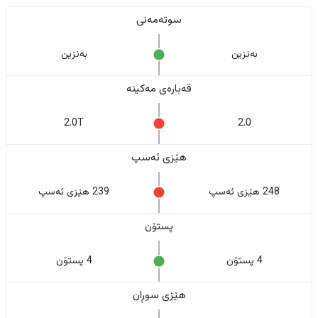
سوتەمەنی
بەنزین
بەنزین
قەبارەی مەکینە
2.0T
2.0
هێزی ئەسپ
248 هێزی ئەسپ
239 هێزی ئەسپ
پستۆن
4 پستۆن
4 پستۆن
هێزی سوڕان