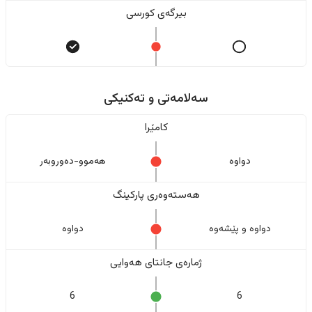
بیرگەی کورسی
سەلامەتی و تەکنیکی
کامێرا
دواوە
هەموو-دەوروبەر
هەستەوەری پارکینگ
دواوە و پێشەوە
دواوە
ژمارەی جانتای هەوایی
6
6