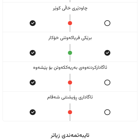
چاودێری خاڵی کوێر
برێکی فریاکەوتنی خۆکار
ئاگادارکردنەوەی بەریەککەوتن بۆ پێشەوە
ئاگاداری ڕۆیشتنی شەقام
تایبەتمەندی زیاتر