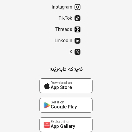
Instagram
TikTok
Threads
LinkedIn
X
ئەپەکە دابەزێنە
Download on
App Store
Get it on
Google Play
Explore it on
App Gallery