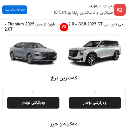
ئەپەکە دابەزێنە
ئەپەکە بەکاربێنە
خێراترین و ئاسانترین ڕێگا بۆ iQ Cars
جی ئەی سی
GT
2025
GS8
-
2.0
فۆرد
تۆرەس
2025
Titanium
-
VS
2.0T
کەمترین نرخ
-
-
وەرگرتنی ئۆفەر
وەرگرتنی ئۆفەر
مەکینە و هێز