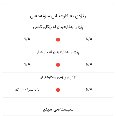
ڕێژەى به کارهێنانی سوتەمەنی
ڕێژەى بەکارهێنان له ڕێگای گشتی
N/A
N/A
ڕێژەى بەکارهێنان له ناو شار
N/A
N/A
تێکڕای ڕێژەى بەکارهێنان
N/A
6.5 لیتر/١٠٠ کم
سیستەمی میدیا