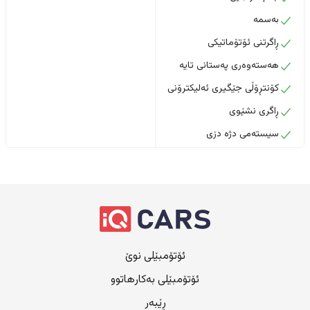
بەسمە
ڕاگرتنی ئۆتۆماتیکی
هەستەوەری پەستانی تایە
کۆنتڕۆڵی جێگیری ئەلیکترۆنی
ڕاگری نشێوی
سیستەمی دژە دزی
ئۆتۆمبێلی نوێ
ئۆتۆمبێلی بەکارهاتوو
ڕێبەر