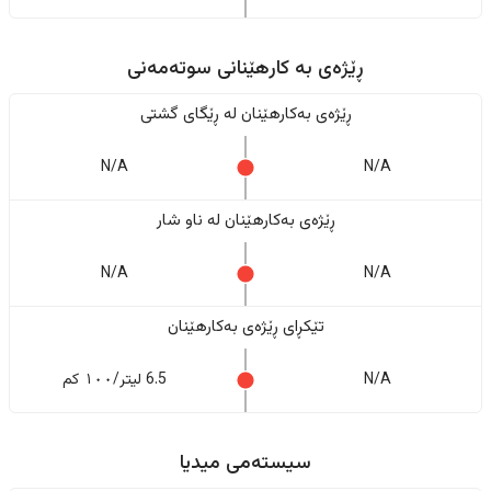
ڕێژەى به کارهێنانی سوتەمەنی
ڕێژەى بەکارهێنان له ڕێگای گشتی
N/A
N/A
ڕێژەى بەکارهێنان له ناو شار
N/A
N/A
تێکڕای ڕێژەى بەکارهێنان
N/A
6.5 لیتر/١٠٠ کم
سیستەمی میدیا