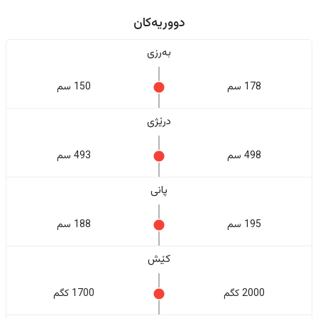
دووریەکان
بەرزی
178 سم
150 سم
درێژی
498 سم
493 سم
پانی
195 سم
188 سم
کێش
2000 کگم
1700 کگم