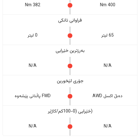
382 Nm
400 Nm
فراوانی تانکی
65 لیتر
0 لیتر
بەرزترین خێرایی
N/A
N/A
جۆری لێخورین
دەبڵ اکسل AWD
FWD پاڵنانی پێشەوە
(خێرایی (0-100کم/کاژێر
N/A
N/A