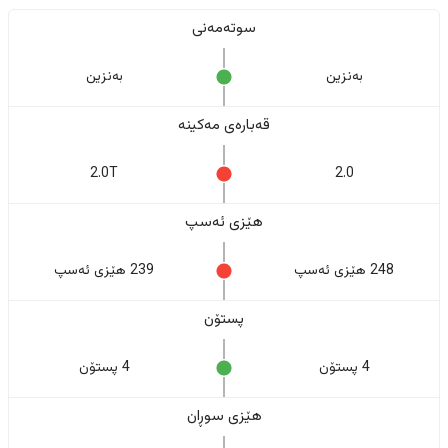
سوتەمەنی
بەنزین
بەنزین
قەبارەی مەکینە
2.0T
2.0
هێزی ئەسپ
248 هێزی ئەسپ
239 هێزی ئەسپ
پستۆن
4 پستۆن
4 پستۆن
هێزی سوڕان