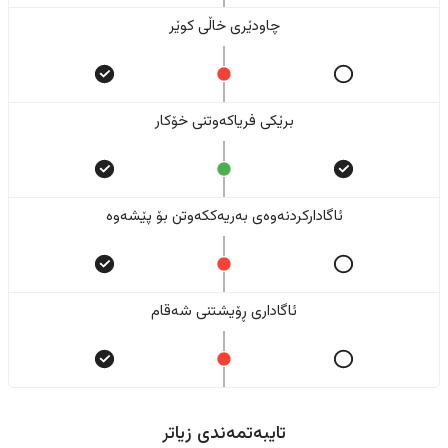
چاودێری خاڵی کوێر
برێکی فریاکەوتنی خۆکار
ئاگادارکردنەوەی بەریەککەوتن بۆ پێشەوە
ئاگاداری ڕۆیشتنی شەقام
تایبەتمەندی زیاتر