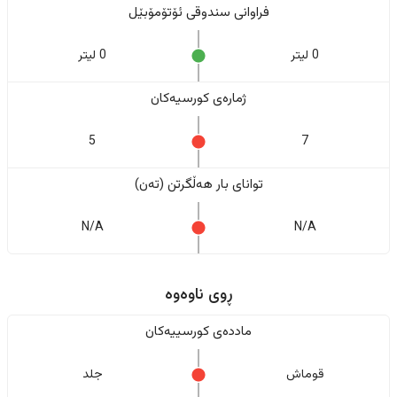
فراوانی سندوقی ئۆتۆمۆبێل
0 لیتر
0 لیتر
ژمارەی کورسیەکان
5
7
تواناى بار هەڵگرتن (تەن)
N/A
N/A
ڕوی ناوەوە
ماددەی کورسییەکان
قوماش
جلد