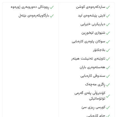
ساردکەرەوەی کوشن
ڕووناکی دەوروبەری ژورەوە
لایتی پێشەوەی لید
بارگاویکەرەوەی بێتەل
دیاریکرنی خێرایی
شێوازی لێخوڕین
سوکان پاوەری کارەبایی
بلاجکتۆر
ئاوێنەی تەنیشت هیتەر
هەستەوەری باران
سندوقی کارەبایی
ڕاگری مەچەک
کۆنترۆڵی پلەی گەرمی
ئۆتۆماتیکی
کورسی ڕیزی سێ
جام کارەبایی