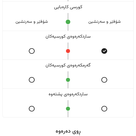
کورسی کارەبایی
شۆفێر و سەرنشین
شۆفێر و سەرنشین
ساردکەرەوەی کورسیەکان
گەرمکەرەوەی کورسیەکان
ساردکەرەوەی پشتەوە
ڕوی دەرەوە