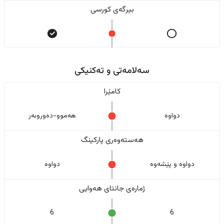
بیرگەی کورسی
سەلامەتی و تەکنیکی
کامێرا
دواوە
هەموو-دەوروبەر
هەستەوەری پارکینگ
دواوە و پێشەوە
دواوە
ژمارەی جانتای هەوایی
6
6