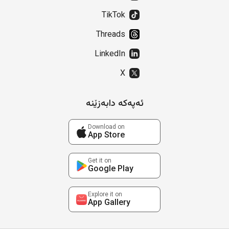
TikTok
Threads
LinkedIn
X
ئەپەکە دابەزێنە
Download on
App Store
Get it on
Google Play
Explore it on
App Gallery