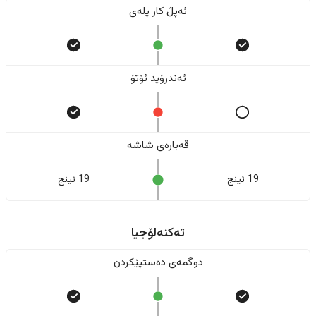
ئەپڵ کار پلەی
ئەندرۆید ئۆتۆ
قەبارەی شاشە
19 ئینج
19 ئینج
تەکنەلۆجیا
دوگمەی دەستپێکردن