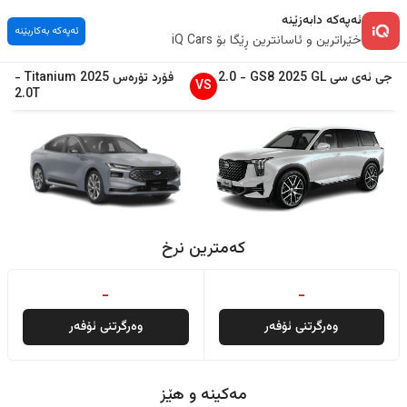
ئەپەکە دابەزێنە
ئەپەکە بەکاربێنە
خێراترین و ئاسانترین ڕێگا بۆ iQ Cars
جی ئەی سی
GL
2025
GS8
-
2.0
فۆرد
تۆرەس
2025
Titanium
-
VS
2.0T
کەمترین نرخ
-
-
وەرگرتنی ئۆفەر
وەرگرتنی ئۆفەر
مەکینە و هێز