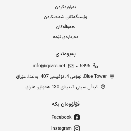
بەراوردکردن
وێستگەکانی شەحنکردن
هەواڵەکان
دەربارەی ئێمە
پەیوەندی
info@iqcars.net
6896
Blue Tower، نهۆمی 4، ئۆفیسی 407، بەغدا، عێراق
ئیتاڵی سیتی 1، بینای 130 هەولێر، عێراق
فۆڵۆومان بکە
Facebook
Instagram