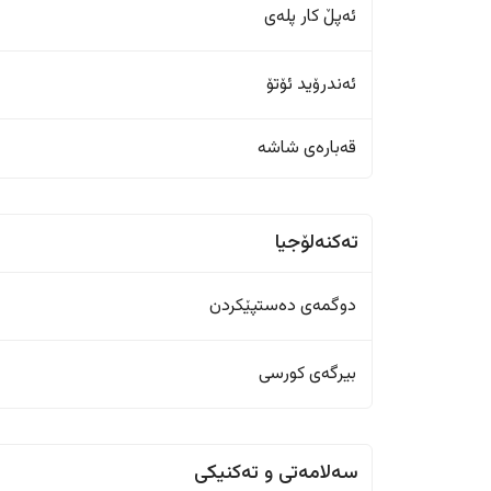
ئەپڵ کار پلەی
ئەندرۆید ئۆتۆ
قەبارەی شاشە
تەکنەلۆجیا
دوگمەی دەستپێکردن
بیرگەی کورسی
سەلامەتی و تەکنیکی