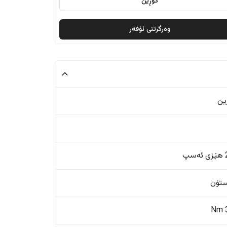
گۆڕین
وەرگرتنی ئۆفەر
ین
پ