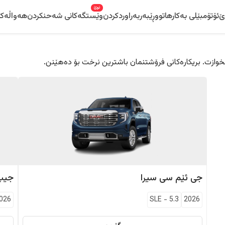
نوێ
ێ
ئۆتۆمبێلی بەکارهاتوو
ڕێبەر
بەراوردکردن
وێستگەکانی شەحنکردن
هەواڵەکا
 دڵخوازت. بریکارەکانی فرۆشتنمان باشترین نرخت بۆ دەهێنن.
جی ئێم سی
سیرا
جیپ
026
SLE
-
5.3
2026