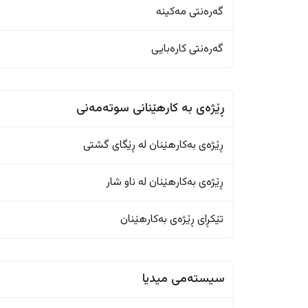
گەرەنتی مەکینە
گەرەنتی کارەبایی
ڕێژەى به کارهێنانی سوتەمەنی
ڕێژەى بەکارهێنان له ڕێگای گشتی
ڕێژەى بەکارهێنان له ناو شار
تێکڕای ڕێژەى بەکارهێنان
سیستەمی میدیا