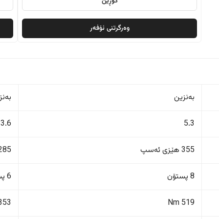
گۆڕین
وەرگرتنی ئۆفەر
بەنزین
بەنز
3.6
5.3
355 هێزی ئەسپ
285 هێزی ئەس
8 پستۆن
6 پستۆن
353 Nm
519 Nm