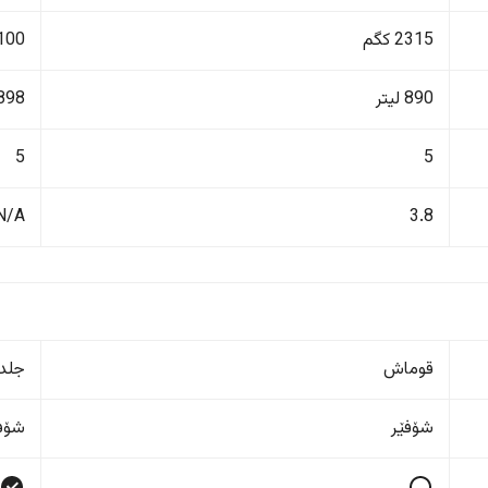
2315 کگم
2100 ک
890 لیتر
898 لیت
5
5
N/A
3.8
قوماش
جلد
شۆفێر
شۆفێ