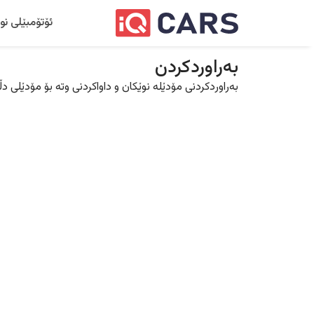
ئۆتۆمبێلی نو
بەراوردکردن
بەراوردکردنی مۆدێلە نوێکان و داواکردنی وتە بۆ مۆدێلی