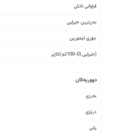
فراوانی تانکی
بەرزترین خێرایی
جۆری لێخورین
(خێرایی (0-100کم/کاژێر
دووریەکان
بەرزی
درێژی
پانی