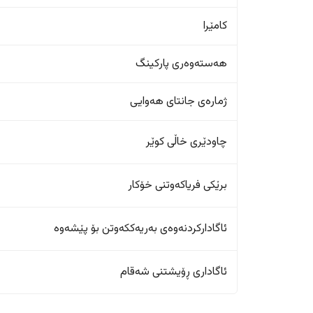
کامێرا
هەستەوەری پارکینگ
ژمارەی جانتای هەوایی
چاودێری خاڵی کوێر
برێکی فریاکەوتنی خۆکار
ئاگادارکردنەوەی بەریەککەوتن بۆ پێشەوە
ئاگاداری ڕۆیشتنی شەقام