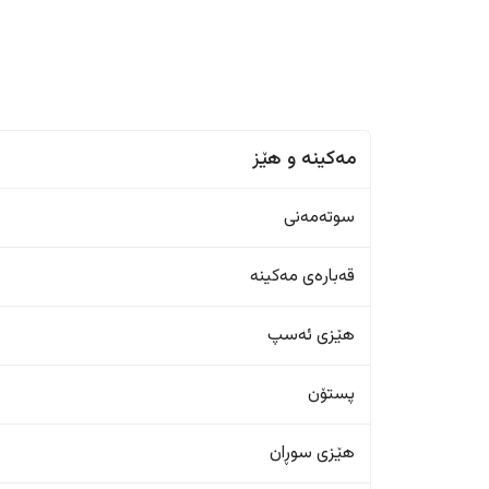
مەکینە و هێز
سوتەمەنی
قەبارەی مەکینە
هێزی ئەسپ
پستۆن
هێزی سوڕان