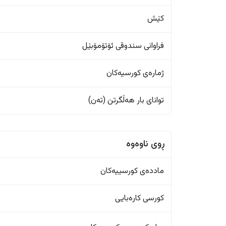
کێش
فراوانی سندوقی ئۆتۆمۆبێل
ژمارەی کورسیەکان
تواناى بار هەڵگرتن (تەن)
ڕوی ناوەوە
ماددەی کورسییەکان
کورسی کارەبایی