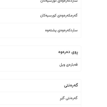
ساردکەرەوەی کورسیەکان
گەرمکەرەوەی کورسیەکان
ساردکەرەوەی پشتەوە
ڕوی دەرەوە
قەبارەی ویل
گەرەنتی
گەرەنتی گێڕ