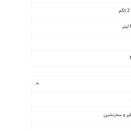
گم
ر
ر و سەرنشین