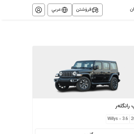
ن
فرۆشتن
عربي
رانگلەر
Willys
-
3.6
2