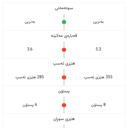
سوتەمەنی
بەنزین
بەنزین
قەبارەی مەکینە
3.6
5.3
هێزی ئەسپ
355 هێزی ئەسپ
285 هێزی ئەسپ
پستۆن
8 پستۆن
6 پستۆن
هێزی سوڕان