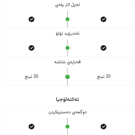
ئەپڵ کار پلەی
ئەندرۆید ئۆتۆ
قەبارەی شاشە
20 ئینج
20 ئینج
تەکنەلۆجیا
دوگمەی دەستپێکردن