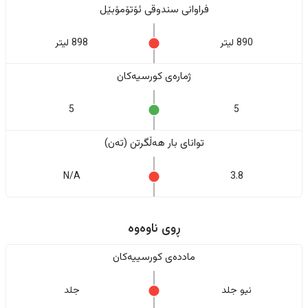
فراوانی سندوقی ئۆتۆمۆبێل
890 لیتر
898 لیتر
ژمارەی کورسیەکان
5
5
تواناى بار هەڵگرتن (تەن)
N/A
3.8
ڕوی ناوەوە
ماددەی کورسییەکان
نیو جلد
جلد