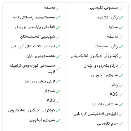
سندوقی کارەبایی
بەسمە
ڕاگری نشێوی
هەستەوەری پەستانی تایە
سلاید
قەڵغانی پاراستنی بزوێنەر
بەسمە
شوێنپێی تەنیشتەکان
ڕاگری مەچەک
ئاوێنەی لاتەنیشتی کارەبایی
کۆنتڕۆڵی جێگیری ئەلیکترۆنی
هەستەوەری باران
بارگاویکەرەوەی بێتەل
سستەمی کوژانەوەی ترافیک
لایت
شێوازی لێخوڕین
لایتی پێشەوەی لید
ڕادار
شەغال
ABS
ABS
شاشەی داشبۆرد
کۆنتڕۆڵی جێگیری ئەلیکترۆنی
ئاوێنەی لاتەنیشتی کارەبایی
شێوازی لێخوڕین
جام کارەبایی