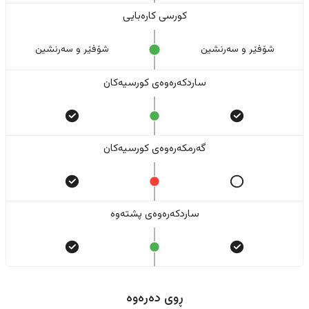
کورسی کارەبایی
شۆفێر و سەرنشین
شۆفێر و سەرنشین
ساردکەرەوەی کورسیەکان
گەرمکەرەوەی کورسیەکان
ساردکەرەوەی پشتەوە
ڕوی دەرەوە