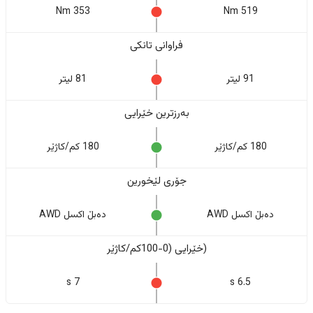
353 Nm
519 Nm
فراوانی تانکی
91 لیتر
81 لیتر
بەرزترین خێرایی
180 کم/کاژێر
180 کم/کاژێر
جۆری لێخورین
دەبڵ اکسل AWD
دەبڵ اکسل AWD
(خێرایی (0-100کم/کاژێر
7 s
6.5 s