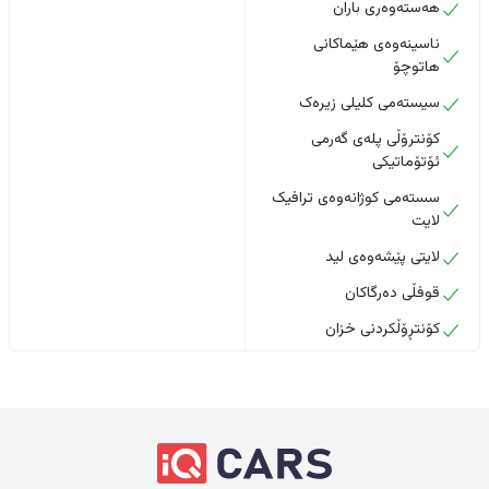
هەستەوەری باران
ناسینەوەی هێماکانی
هاتوچۆ
سیستەمی کلیلی زیرەک
کۆنترۆڵی پلەی گەرمی
ئۆتۆماتیکی
سستەمی کوژانەوەی ترافیک
لایت
لایتی پێشەوەی لید
قوفڵی دەرگاکان
کۆنتڕۆڵکردنی خزان