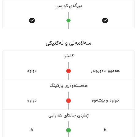
بیرگەی کورسی
سەلامەتی و تەکنیکی
کامێرا
هەموو-دەوروبەر
دواوە
هەستەوەری پارکینگ
دواوە و پێشەوە
دواوە
ژمارەی جانتای هەوایی
6
6