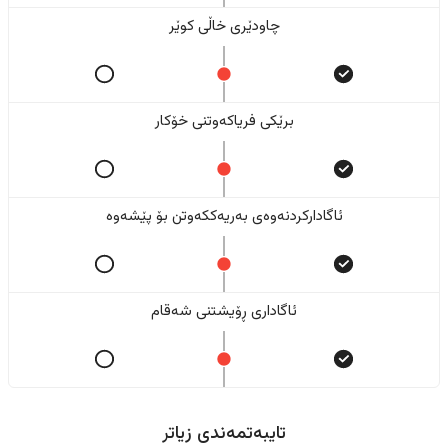
چاودێری خاڵی کوێر
برێکی فریاکەوتنی خۆکار
ئاگادارکردنەوەی بەریەککەوتن بۆ پێشەوە
ئاگاداری ڕۆیشتنی شەقام
تایبەتمەندی زیاتر