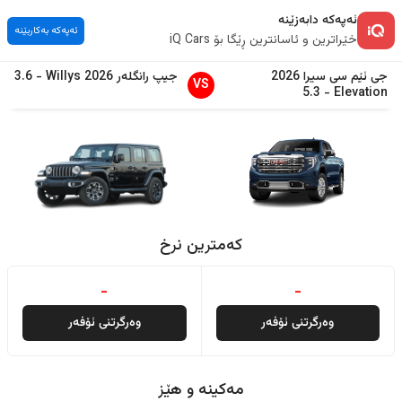
ئەپەکە دابەزێنە
ئەپەکە بەکاربێنە
خێراترین و ئاسانترین ڕێگا بۆ iQ Cars
جی ئێم سی
سیرا
2026
جیپ
رانگلەر
2026
Willys
-
3.6
VS
5.3
-
Elevation
کەمترین نرخ
-
-
وەرگرتنی ئۆفەر
وەرگرتنی ئۆفەر
مەکینە و هێز