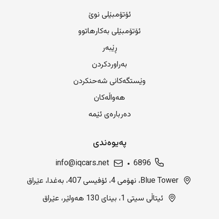
ئۆتۆمبێلی نوێ
ئۆتۆمبێلی بەکارهاتوو
ڕێبەر
بەراوردکردن
وێستگەکانی شەحنکردن
هەواڵەکان
دەربارەی ئێمە
پەیوەندی
info@iqcars.net
6896
Blue Tower، نهۆمی 4، ئۆفیسی 407، بەغدا، عێراق
ئیتاڵی سیتی 1، بینای 130 هەولێر، عێراق