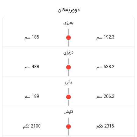
دووریەکان
بەرزی
192.3 سم
185 سم
درێژی
538.2 سم
488 سم
پانی
206.2 سم
189 سم
کێش
2315 کگم
2100 کگم