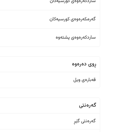
ساردکەرەوەی کورسیەکان
گەرمکەرەوەی کورسیەکان
ساردکەرەوەی پشتەوە
ڕوی دەرەوە
قەبارەی ویل
گەرەنتی
گەرەنتی گێڕ