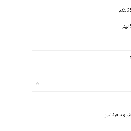
گم
ر
ر و سەرنشین