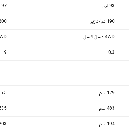
93 لیتر
97 لیتر
190 کم/کاژێر
200 کم/کاژێ
4WD دەبڵ اکسل
4WD دەبڵ 
9
8.3
179 سم
195.5
483 سم
535 سم
194 سم
203 سم