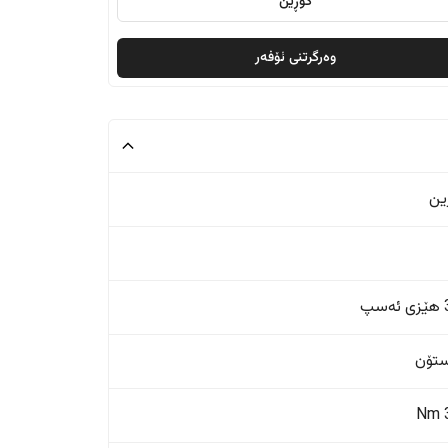
گۆڕین
وەرگرتنی ئۆفەر
ین
پ