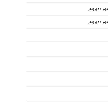
و-دەوروبەر
و-دەوروبەر