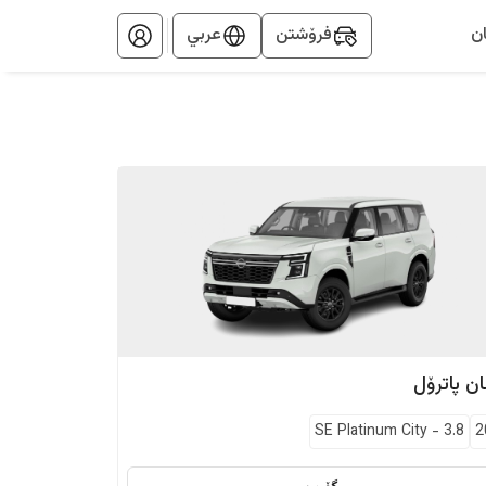
ن
فرۆشتن
عربي
ان
پاترۆل
SE Platinum City
-
3.8
2