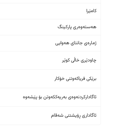
کامێرا
هەستەوەری پارکینگ
ژمارەی جانتای هەوایی
چاودێری خاڵی کوێر
برێکی فریاکەوتنی خۆکار
ئاگادارکردنەوەی بەریەککەوتن بۆ پێشەوە
ئاگاداری ڕۆیشتنی شەقام