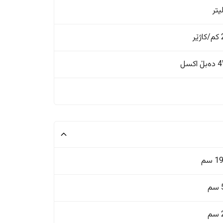
ر
اکسل
 سم