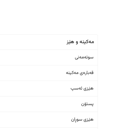
مەکینە و هێز
سوتەمەنی
قەبارەی مەکینە
هێزی ئەسپ
پستۆن
هێزی سوڕان