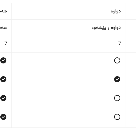
دواوە
هەمو
دواوە و پێشەوە
هەمو
7
7