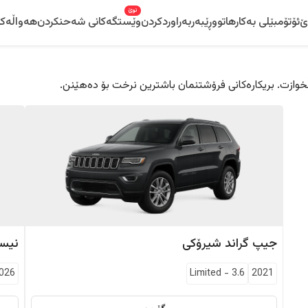
نوێ
ێ
ئۆتۆمبێلی بەکارهاتوو
ڕێبەر
بەراوردکردن
وێستگەکانی شەحنکردن
هەواڵەکا
 دڵخوازت. بریکارەکانی فرۆشتنمان باشترین نرخت بۆ دەهێنن.
جیپ
گراند شیرۆکی
نیس
026
Limited
-
3.6
2021