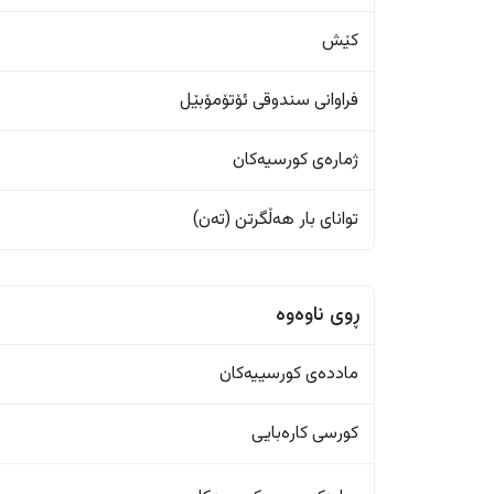
کێش
فراوانی سندوقی ئۆتۆمۆبێل
ژمارەی کورسیەکان
تواناى بار هەڵگرتن (تەن)
ڕوی ناوەوە
ماددەی کورسییەکان
کورسی کارەبایی