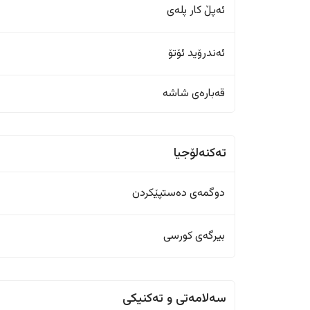
ئەپڵ کار پلەی
ئەندرۆید ئۆتۆ
قەبارەی شاشە
تەکنەلۆجیا
دوگمەی دەستپێکردن
بیرگەی کورسی
سەلامەتی و تەکنیکی