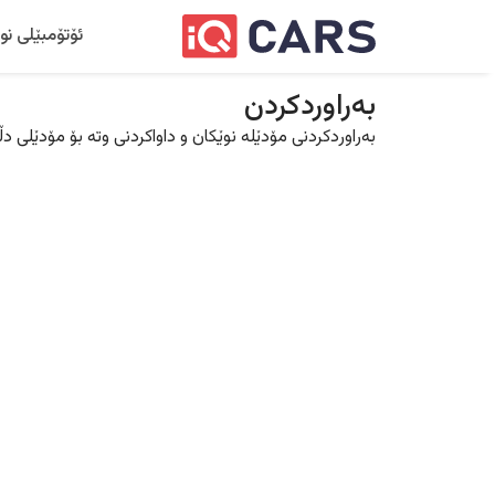
ئۆتۆمبێلی نو
بەراوردکردن
بەراوردکردنی مۆدێلە نوێکان و داواکردنی وتە بۆ مۆدێلی