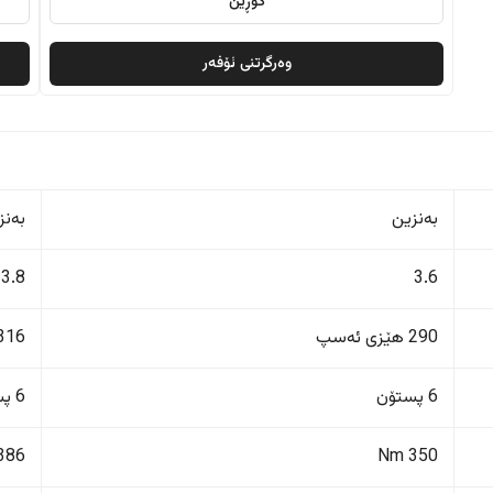
گۆڕین
وەرگرتنی ئۆفەر
بەنزین
بەنز
3.8
3.6
290 هێزی ئەسپ
316 هێزی ئەس
6 پستۆن
6 پستۆن
386 Nm
350 Nm