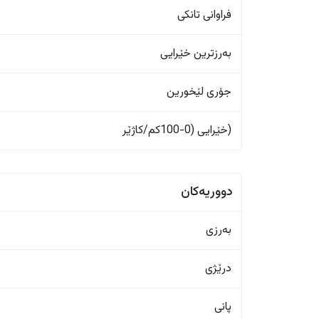
فراوانی تانکی
بەرزترین خێرایی
جۆری لێخورین
(خێرایی (0-100کم/کاژێر
دووریەکان
بەرزی
درێژی
پانی