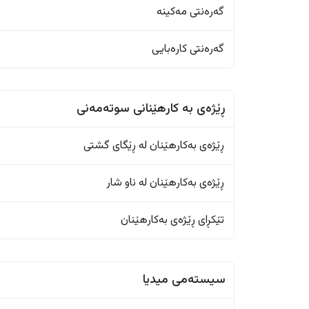
گەرەنتی مەکینە
گەرەنتی کارەبایی
ڕێژەى به کارهێنانی سوتەمەنی
ڕێژەى بەکارهێنان له ڕێگای گشتی
ڕێژەى بەکارهێنان له ناو شار
تێکڕای ڕێژەى بەکارهێنان
سیستەمی میدیا