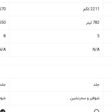
2211 کگم
3570 ک
782 لیتر
550 لیت
8
5
N/A
N/A
جلد
جلد
شۆفێر و سەرنشین
شۆفێ