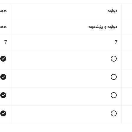
دواوە
هەمو
دواوە و پێشەوە
هەمو
7
7