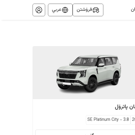
ن
فرۆشتن
عربي
ان
پاترۆل
SE Platinum City
-
3.8
2