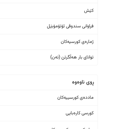
کێش
فراوانی سندوقی ئۆتۆمۆبێل
ژمارەی کورسیەکان
تواناى بار هەڵگرتن (تەن)
ڕوی ناوەوە
ماددەی کورسییەکان
کورسی کارەبایی