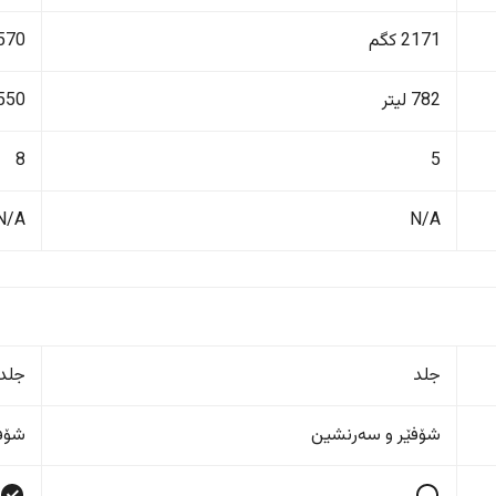
2171 کگم
3570 ک
782 لیتر
550 لیت
8
5
N/A
N/A
جلد
جلد
شۆفێر و سەرنشین
شۆفێ