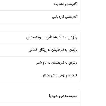
گەرەنتی مەکینە
گەرەنتی کارەبایی
ڕێژەى به کارهێنانی سوتەمەنی
ڕێژەى بەکارهێنان له ڕێگای گشتی
ڕێژەى بەکارهێنان له ناو شار
تێکڕای ڕێژەى بەکارهێنان
سیستەمی میدیا