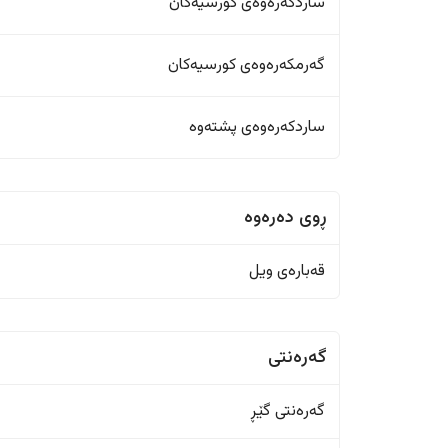
ساردکەرەوەی کورسیەکان
گەرمکەرەوەی کورسیەکان
ساردکەرەوەی پشتەوە
ڕوی دەرەوە
قەبارەی ویل
گەرەنتی
گەرەنتی گێڕ