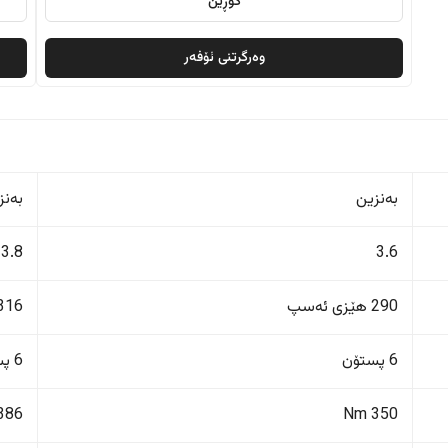
گۆڕین
وەرگرتنی ئۆفەر
بەنزین
بەنز
3.8
3.6
290 هێزی ئەسپ
316 هێزی ئەس
6 پستۆن
6 پستۆن
386 Nm
350 Nm