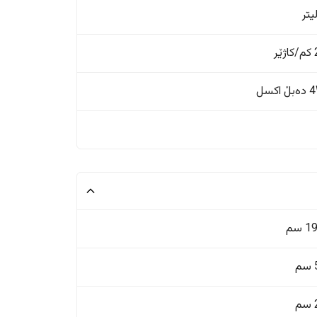
ر
اکسل
 سم