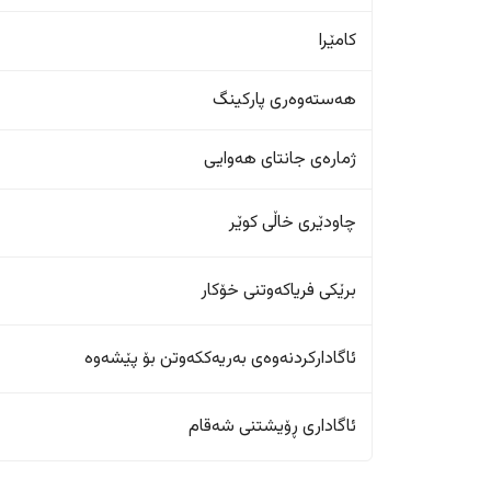
کامێرا
هەستەوەری پارکینگ
ژمارەی جانتای هەوایی
چاودێری خاڵی کوێر
برێکی فریاکەوتنی خۆکار
ئاگادارکردنەوەی بەریەککەوتن بۆ پێشەوە
ئاگاداری ڕۆیشتنی شەقام