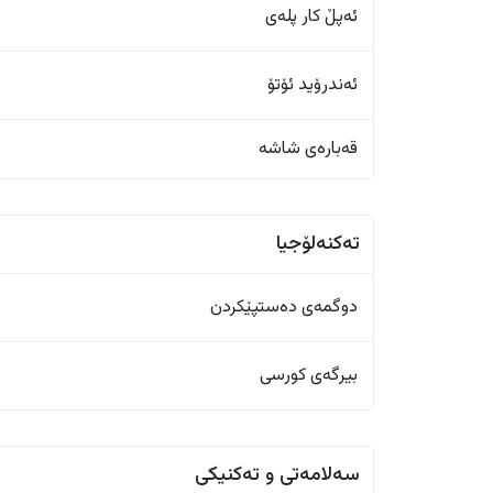
ئەپڵ کار پلەی
ئەندرۆید ئۆتۆ
قەبارەی شاشە
تەکنەلۆجیا
دوگمەی دەستپێکردن
بیرگەی کورسی
سەلامەتی و تەکنیکی