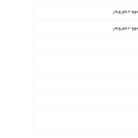
و-دەوروبەر
و-دەوروبەر