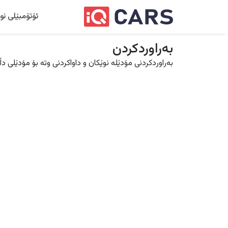
ئۆتۆمبێلی نو
بەراوردکردن
بەراوردکردنی مۆدێلە نوێکان و داواکردنی وتە بۆ مۆدێلی