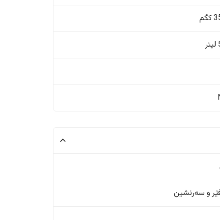
گم
ر
ر و سەرنشین