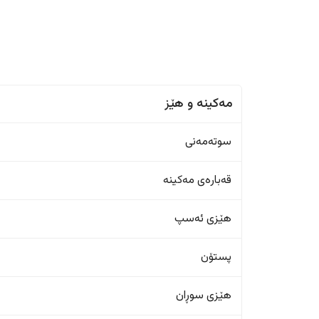
مەکینە و هێز
سوتەمەنی
قەبارەی مەکینە
هێزی ئەسپ
پستۆن
هێزی سوڕان