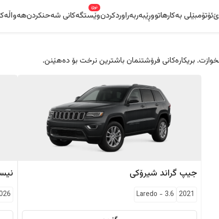
نوێ
ێ
ئۆتۆمبێلی بەکارهاتوو
ڕێبەر
بەراوردکردن
وێستگەکانی شەحنکردن
هەواڵەکا
 دڵخوازت. بریکارەکانی فرۆشتنمان باشترین نرخت بۆ دەهێنن.
جیپ
گراند شیرۆکی
نیس
026
Laredo
-
3.6
2021