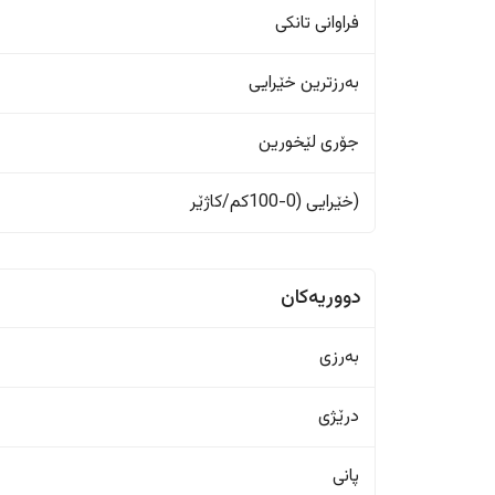
فراوانی تانکی
بەرزترین خێرایی
جۆری لێخورین
(خێرایی (0-100کم/کاژێر
دووریەکان
بەرزی
درێژی
پانی