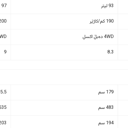
93 لیتر
97 لیتر
190 کم/کاژێر
200 کم/کاژێ
4WD دەبڵ اکسل
4WD دەبڵ 
9
8.3
179 سم
195.5
483 سم
535 سم
194 سم
203 سم