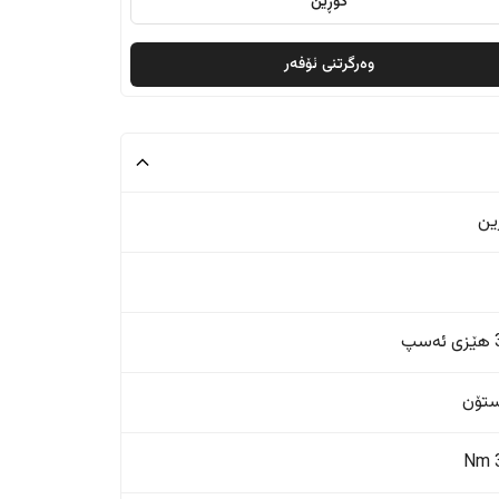
گۆڕین
وەرگرتنی ئۆفەر
ین
پ