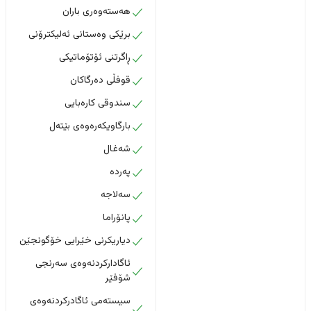
هەستەوەری باران
برێکی وەستانی ئەلیکترۆنی
ڕاگرتنی ئۆتۆماتیکی
قوفڵی دەرگاکان
سندوقی کارەبایی
بارگاویکەرەوەی بێتەل
شەغال
پەردە
سەلاجە
پانۆراما
دیاریکرنی خێرایی خۆگونجێن
ئاگادارکردنەوەی سەرنجی
شۆفێر
سیستەمی ئاگادرکردنەوەی