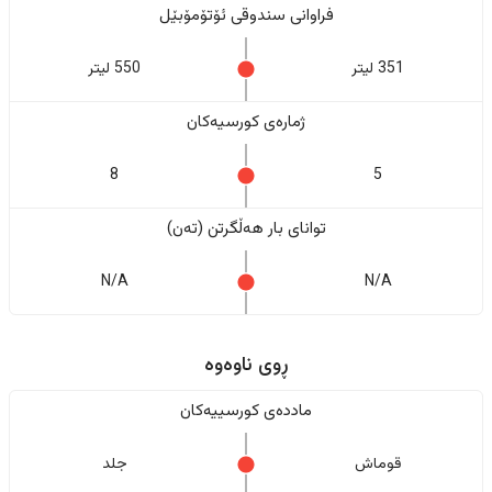
فراوانی سندوقی ئۆتۆمۆبێل
351 لیتر
550 لیتر
ژمارەی کورسیەکان
8
5
تواناى بار هەڵگرتن (تەن)
N/A
N/A
ڕوی ناوەوە
ماددەی کورسییەکان
قوماش
جلد