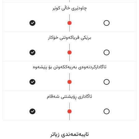
چاودێری خاڵی کوێر
برێکی فریاکەوتنی خۆکار
ئاگادارکردنەوەی بەریەککەوتن بۆ پێشەوە
ئاگاداری ڕۆیشتنی شەقام
تایبەتمەندی زیاتر