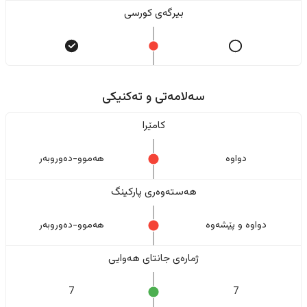
بیرگەی کورسی
سەلامەتی و تەکنیکی
کامێرا
دواوە
هەموو-دەوروبەر
هەستەوەری پارکینگ
دواوە و پێشەوە
هەموو-دەوروبەر
ژمارەی جانتای هەوایی
7
7