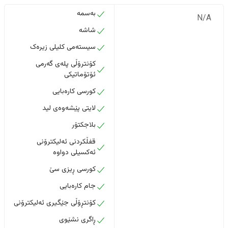
بەسمە
N/A
شاشە
سیستەمی کلیلی زیرەک
کۆنترۆڵی پلەی گەرمی
ئۆتۆماتیکی
کورسی کارەبایی
لایتی پێشەوەی لید
بلاجکتۆر
قفڵکردنی ئەلیکترۆنی
ئەکسیلی دواوە
کورسی ڕیزی سێ
جام کارەبایی
کۆنتڕۆڵی جێگیری ئەلیکترۆنی
ڕاگری نشێوی