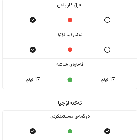
ئەپڵ کار پلەی
ئەندرۆید ئۆتۆ
قەبارەی شاشە
17 ئینج
17 ئینج
تەکنەلۆجیا
دوگمەی دەستپێکردن