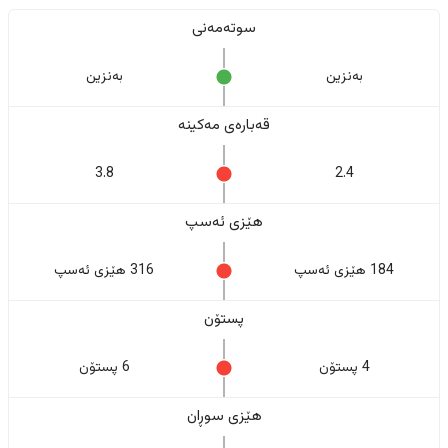
سوتەمەنی
بەنزین
بەنزین
قەبارەی مەکینە
3.8
2.4
هێزی ئەسپ
184 هێزی ئەسپ
316 هێزی ئەسپ
پستۆن
4 پستۆن
6 پستۆن
هێزی سوڕان