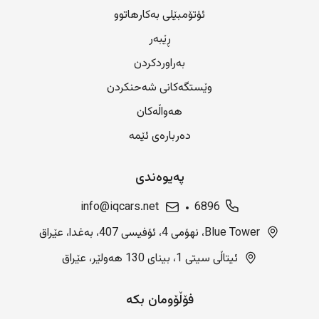
ئۆتۆمبێلی بەکارهاتوو
ڕێبەر
بەراوردکردن
وێستگەکانی شەحنکردن
هەواڵەکان
دەربارەی ئێمە
پەیوەندی
info@iqcars.net
6896
Blue Tower، نهۆمی 4، ئۆفیسی 407، بەغدا، عێراق
ئیتاڵی سیتی 1، بینای 130 هەولێر، عێراق
فۆڵۆومان بکە