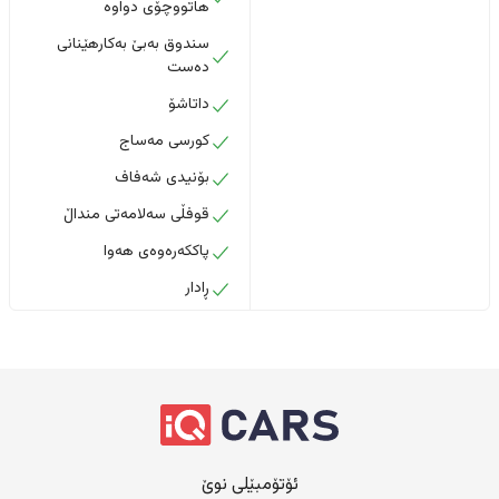
هاتووچۆی دواوە
سندوق بەبێ بەکارهێنانی
دەست
داتاشۆ
کورسی مەساج
بۆنیدی شەفاف
قوفڵی سەلامەتی منداڵ
پاککەرەوەی هەوا
ڕادار
ئۆتۆمبێلی نوێ