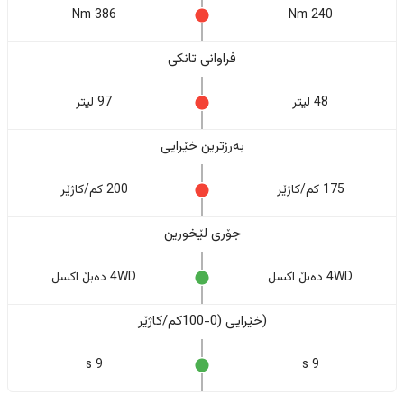
386 Nm
240 Nm
فراوانی تانکی
48 لیتر
97 لیتر
بەرزترین خێرایی
175 کم/کاژێر
200 کم/کاژێر
جۆری لێخورین
4WD دەبڵ اکسل
4WD دەبڵ اکسل
(خێرایی (0-100کم/کاژێر
9 s
9 s