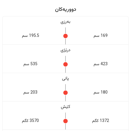
دووریەکان
بەرزی
169 سم
195.5 سم
درێژی
423 سم
535 سم
پانی
180 سم
203 سم
کێش
1372 کگم
3570 کگم