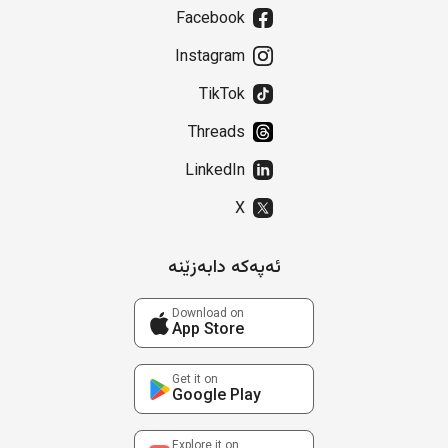
Facebook
Instagram
TikTok
Threads
LinkedIn
X
ئەپەکە دابەزێنە
Download on
App Store
Get it on
Google Play
Explore it on