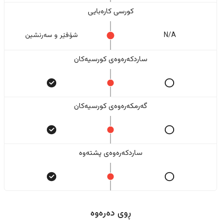
کورسی کارەبایی
N/A
شۆفێر و سەرنشین
ساردکەرەوەی کورسیەکان
گەرمکەرەوەی کورسیەکان
ساردکەرەوەی پشتەوە
ڕوی دەرەوە