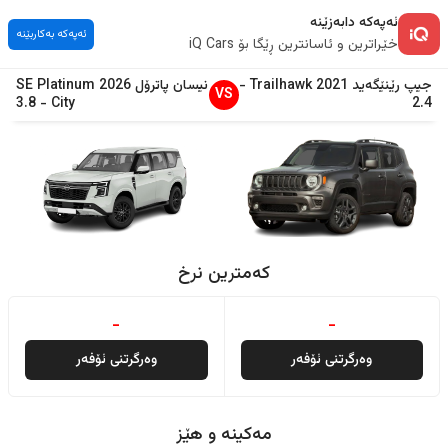
ئەپەکە دابەزێنە
ئەپەکە بەکاربێنە
خێراترین و ئاسانترین ڕێگا بۆ iQ Cars
جیپ
رێنێگەید
2021
Trailhawk
-
نیسان
پاترۆل
2026
SE Platinum
VS
3.8
-
City
2.4
کەمترین نرخ
-
-
وەرگرتنی ئۆفەر
وەرگرتنی ئۆفەر
مەکینە و هێز