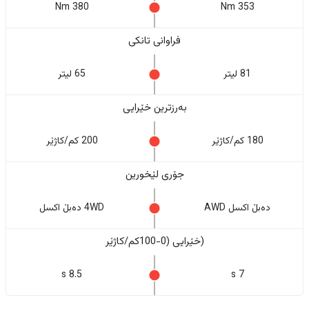
380 Nm
353 Nm
فراوانی تانکی
81 لیتر
65 لیتر
بەرزترین خێرایی
180 کم/کاژێر
200 کم/کاژێر
جۆری لێخورین
دەبڵ اکسل AWD
4WD دەبڵ اکسل
(خێرایی (0-100کم/کاژێر
8.5 s
7 s