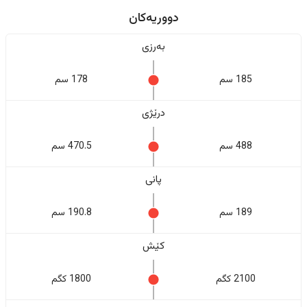
دووریەکان
بەرزی
185 سم
178 سم
درێژی
488 سم
470.5 سم
پانی
189 سم
190.8 سم
کێش
2100 کگم
1800 کگم