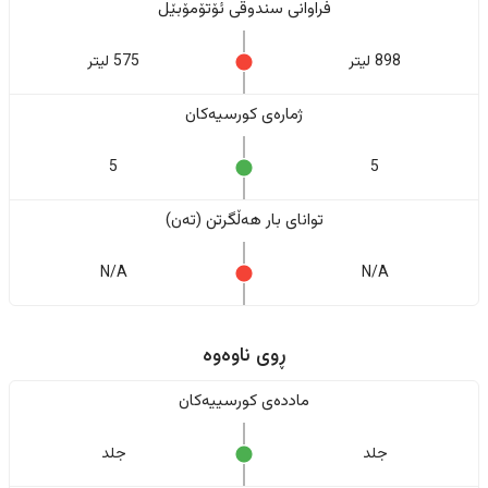
فراوانی سندوقی ئۆتۆمۆبێل
898 لیتر
575 لیتر
ژمارەی کورسیەکان
5
5
تواناى بار هەڵگرتن (تەن)
N/A
N/A
ڕوی ناوەوە
ماددەی کورسییەکان
جلد
جلد