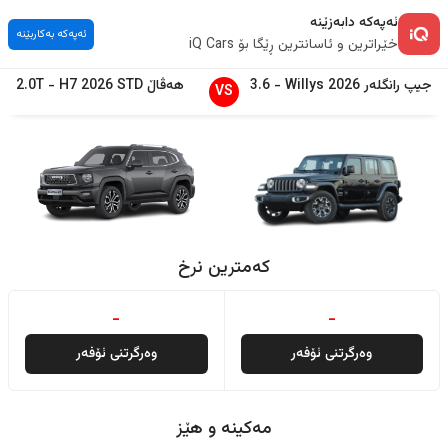
ئەپەکە دابەزێنە
ئەپەکە بەکاربێنە
خێراترین و ئاسانترین ڕێگا بۆ iQ Cars
جیپ
رانگلەر
2026
Willys
-
3.6
هەڤاڵ
STD
2026
H7
-
2.0T
VS
کەمترین نرخ
-
-
وەرگرتنی ئۆفەر
وەرگرتنی ئۆفەر
مەکینە و هێز