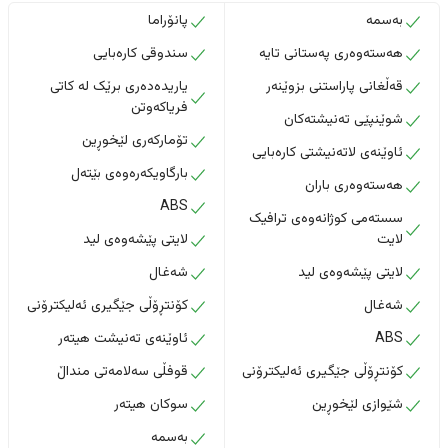
بەسمە
پانۆراما
هەستەوەری پەستانی تایە
سندوقی کارەبایی
قەڵغانی پاراستنی بزوێنەر
یاریدەدەری برێک لە کاتی
فریاکەوتن
شوێنپێی تەنیشتەکان
تۆمارکەری لێخوڕین
ئاوێنەی لاتەنیشتی کارەبایی
بارگاویکەرەوەی بێتەل
هەستەوەری باران
ABS
سستەمی کوژانەوەی ترافیک
لایت
لایتی پێشەوەی لید
لایتی پێشەوەی لید
شەغال
شەغال
کۆنتڕۆڵی جێگیری ئەلیکترۆنی
ABS
ئاوێنەی تەنیشت هیتەر
کۆنتڕۆڵی جێگیری ئەلیکترۆنی
قوفڵی سەلامەتی منداڵ
شێوازی لێخوڕین
سوکان هیتەر
بەسمە