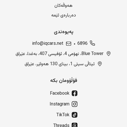
هەواڵەکان
دەربارەی ئێمە
پەیوەندی
info@iqcars.net
6896
Blue Tower، نهۆمی 4، ئۆفیسی 407، بەغدا، عێراق
ئیتاڵی سیتی 1، بینای 130 هەولێر، عێراق
فۆڵۆومان بکە
Facebook
Instagram
TikTok
Threads