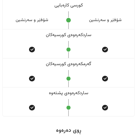
کورسی کارەبایی
شۆفێر و سەرنشین
شۆفێر و سەرنشین
ساردکەرەوەی کورسیەکان
گەرمکەرەوەی کورسیەکان
ساردکەرەوەی پشتەوە
ڕوی دەرەوە