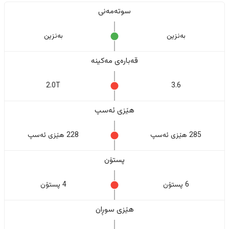
سوتەمەنی
بەنزین
بەنزین
قەبارەی مەکینە
2.0T
3.6
هێزی ئەسپ
285 هێزی ئەسپ
228 هێزی ئەسپ
پستۆن
6 پستۆن
4 پستۆن
هێزی سوڕان