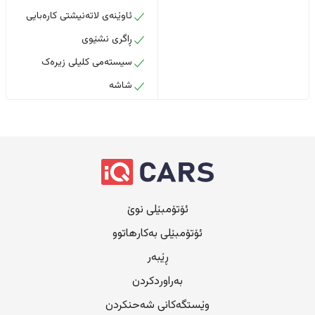
ئاوێنەی لاتەنیشتی کارەبایی
ڕاگری نشێوی
سیستەمی کلیلی زیرەک
شاشە
ئۆتۆمبێلی نوێ
ئۆتۆمبێلی بەکارهاتوو
ڕێبەر
بەراوردکردن
وێستگەکانی شەحنکردن