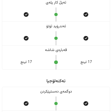
ئەپڵ کار پلەی
ئەندرۆید ئۆتۆ
قەبارەی شاشە
17 ئینج
17 ئینج
تەکنەلۆجیا
دوگمەی دەستپێکردن