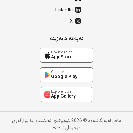
LinkedIn
X
ئەپەکە دابەزێنە
Download on
App Store
Get it on
Google Play
Explore it on
App Gallery
مافی لەبەرگرتنەوە © 2026 کۆمپانیای ئەلکیندی بۆ بازاڕگەری
دیجیتاڵی PJSC