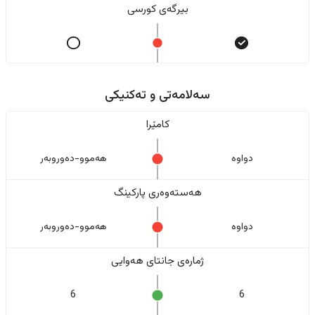
بیرگەی کورسی
سەلامەتی و تەکنیکی
کامێرا
دواوە
هەموو-دەوروبەر
هەستەوەری پارکینگ
دواوە
هەموو-دەوروبەر
ژمارەی جانتای هەوایی
6
6