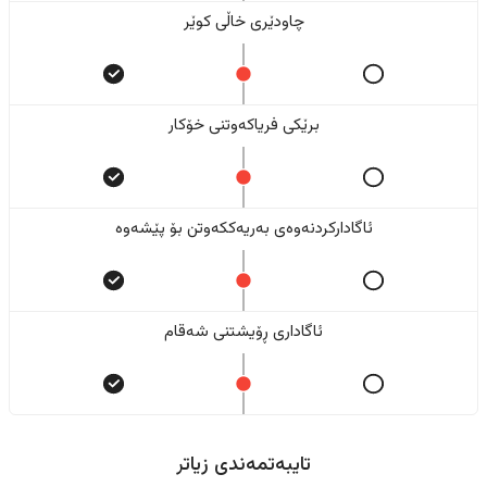
چاودێری خاڵی کوێر
برێکی فریاکەوتنی خۆکار
ئاگادارکردنەوەی بەریەککەوتن بۆ پێشەوە
ئاگاداری ڕۆیشتنی شەقام
تایبەتمەندی زیاتر