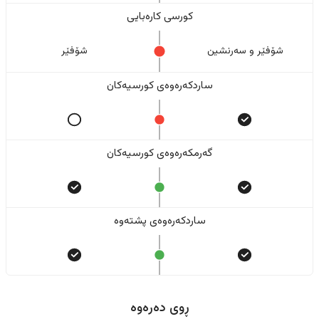
کورسی کارەبایی
شۆفێر و سەرنشین
شۆفێر
ساردکەرەوەی کورسیەکان
گەرمکەرەوەی کورسیەکان
ساردکەرەوەی پشتەوە
ڕوی دەرەوە