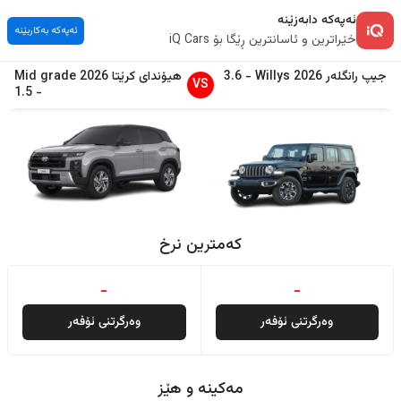
ئەپەکە دابەزێنە
ئەپەکە بەکاربێنە
خێراترین و ئاسانترین ڕێگا بۆ iQ Cars
جیپ
رانگلەر
2026
Willys
-
3.6
هیۆندای
کرێتا
2026
Mid grade
VS
1.5
-
کەمترین نرخ
-
-
وەرگرتنی ئۆفەر
وەرگرتنی ئۆفەر
مەکینە و هێز