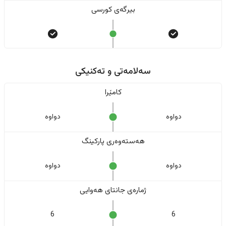
بیرگەی کورسی
سەلامەتی و تەکنیکی
کامێرا
دواوە
دواوە
هەستەوەری پارکینگ
دواوە
دواوە
ژمارەی جانتای هەوایی
6
6