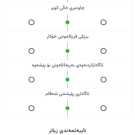
چاودێری خاڵی کوێر
برێکی فریاکەوتنی خۆکار
ئاگادارکردنەوەی بەریەککەوتن بۆ پێشەوە
ئاگاداری ڕۆیشتنی شەقام
تایبەتمەندی زیاتر