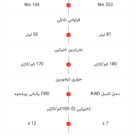
144 Nm
353 Nm
فراوانی تانکی
81 لیتر
50 لیتر
بەرزترین خێرایی
180 کم/کاژێر
170 کم/کاژێر
جۆری لێخورین
دەبڵ اکسل AWD
FWD پاڵنانی پێشەوە
(خێرایی (0-100کم/کاژێر
12 s
7 s