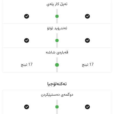
ئەپڵ کار پلەی
ئەندرۆید ئۆتۆ
قەبارەی شاشە
17 ئینج
17 ئینج
تەکنەلۆجیا
دوگمەی دەستپێکردن