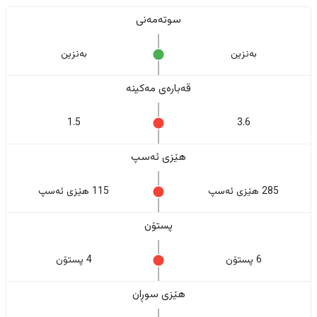
سوتەمەنی
بەنزین
بەنزین
قەبارەی مەکینە
1.5
3.6
هێزی ئەسپ
285 هێزی ئەسپ
115 هێزی ئەسپ
پستۆن
6 پستۆن
4 پستۆن
هێزی سوڕان