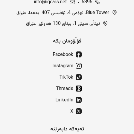
info@iqcars.net
6896
Blue Tower، نهۆمی 4، ئۆفیسی 407، بەغدا، عێراق
ئیتاڵی سیتی 1، بینای 130 هەولێر، عێراق
فۆڵۆومان بکە
Facebook
Instagram
TikTok
Threads
LinkedIn
X
ئەپەکە دابەزێنە