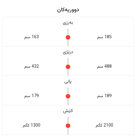
دووریەکان
بەرزی
185 سم
163 سم
درێژی
488 سم
432 سم
پانی
189 سم
179 سم
کێش
2100 کگم
1300 کگم