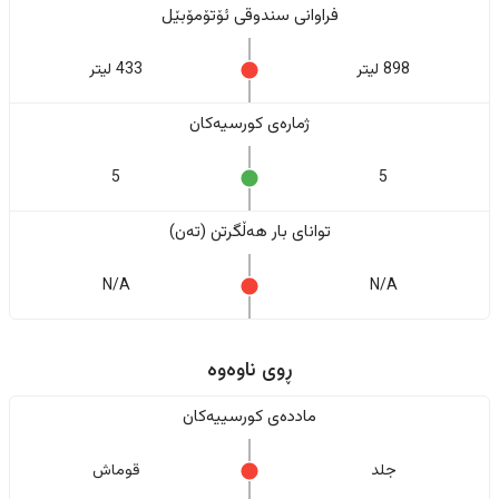
فراوانی سندوقی ئۆتۆمۆبێل
898 لیتر
433 لیتر
ژمارەی کورسیەکان
5
5
تواناى بار هەڵگرتن (تەن)
N/A
N/A
ڕوی ناوەوە
ماددەی کورسییەکان
جلد
قوماش