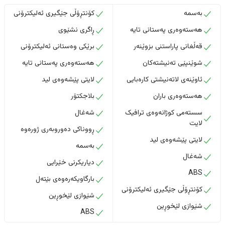
بەسمە
کۆنتڕۆڵی جێگیری ئەلیکترۆنی
هەستەوەری پەستانی تایە
ڕاگری نشێوی
قەڵغانی پاراستنی بزوێنەر
برێکی وەستانی ئەلیکترۆنی
شوێنپێی تەنیشتەکان
هەستەوەری پەستانی تایە
ئاوێنەی لاتەنیشتی کارەبایی
لایتی پێشەوەی لید
هەستەوەری باران
بلاجکتۆر
سستەمی کوژانەوەی ترافیک
شەغال
لایت
ڕووناکی دەوروبەری ژورەوە
لایتی پێشەوەی لید
بەسمە
شەغال
دیاریکرنی خێرایی
ABS
بارگاویکەرەوەی بێتەل
کۆنتڕۆڵی جێگیری ئەلیکترۆنی
شێوازی لێخوڕین
شێوازی لێخوڕین
ABS