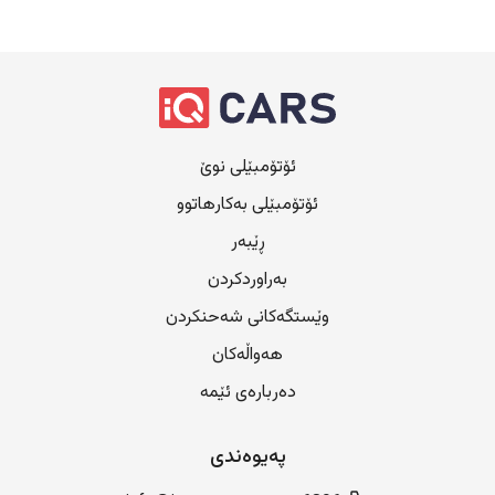
ئۆتۆمبێلی نوێ
ئۆتۆمبێلی بەکارهاتوو
ڕێبەر
بەراوردکردن
وێستگەکانی شەحنکردن
هەواڵەکان
دەربارەی ئێمە
پەیوەندی