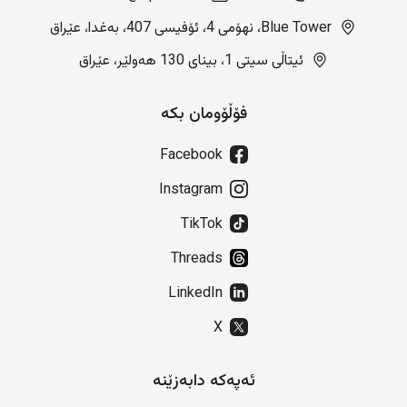
Blue Tower، نهۆمی 4، ئۆفیسی 407، بەغدا، عێراق
ئیتاڵی سیتی 1، بینای 130 هەولێر، عێراق
فۆڵۆومان بکە
Facebook
Instagram
TikTok
Threads
LinkedIn
X
ئەپەکە دابەزێنە