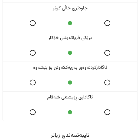
چاودێری خاڵی کوێر
برێکی فریاکەوتنی خۆکار
ئاگادارکردنەوەی بەریەککەوتن بۆ پێشەوە
ئاگاداری ڕۆیشتنی شەقام
تایبەتمەندی زیاتر