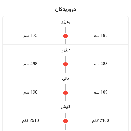
دووریەکان
بەرزی
185 سم
175 سم
درێژی
488 سم
498 سم
پانی
189 سم
198 سم
کێش
2100 کگم
2610 کگم