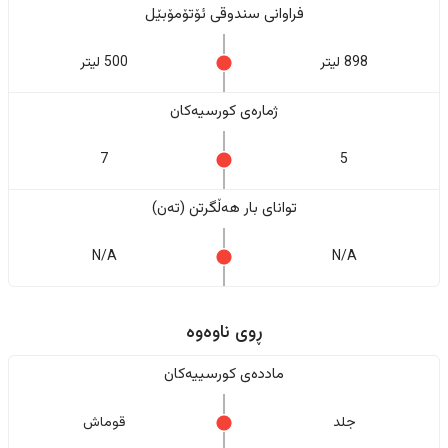
فراوانی سندوقی ئۆتۆمۆبێل
898 لیتر
500 لیتر
ژمارەی کورسیەکان
7
5
تواناى بار هەڵگرتن (تەن)
N/A
N/A
ڕوی ناوەوە
ماددەی کورسییەکان
جلد
قوماش