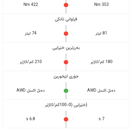
422 Nm
353 Nm
فراوانی تانکی
81 لیتر
74 لیتر
بەرزترین خێرایی
180 کم/کاژێر
210 کم/کاژێر
جۆری لێخورین
دەبڵ اکسل AWD
دەبڵ اکسل AWD
(خێرایی (0-100کم/کاژێر
6.8 s
7 s