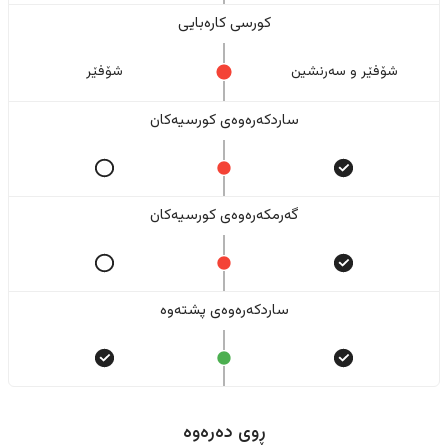
کورسی کارەبایی
شۆفێر و سەرنشین
شۆفێر
ساردکەرەوەی کورسیەکان
گەرمکەرەوەی کورسیەکان
ساردکەرەوەی پشتەوە
ڕوی دەرەوە