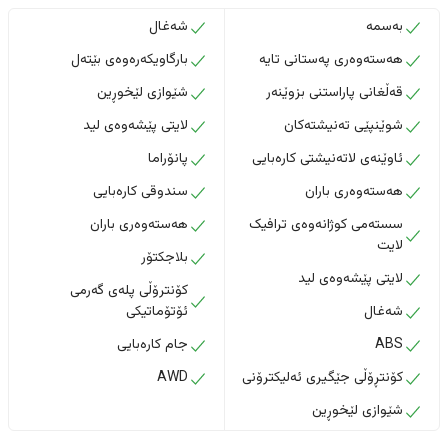
بەسمە
شەغال
هەستەوەری پەستانی تایە
بارگاویکەرەوەی بێتەل
قەڵغانی پاراستنی بزوێنەر
شێوازی لێخوڕین
شوێنپێی تەنیشتەکان
لایتی پێشەوەی لید
ئاوێنەی لاتەنیشتی کارەبایی
پانۆراما
هەستەوەری باران
سندوقی کارەبایی
سستەمی کوژانەوەی ترافیک
هەستەوەری باران
لایت
بلاجکتۆر
لایتی پێشەوەی لید
کۆنترۆڵی پلەی گەرمی
شەغال
ئۆتۆماتیکی
ABS
جام کارەبایی
کۆنتڕۆڵی جێگیری ئەلیکترۆنی
AWD
شێوازی لێخوڕین