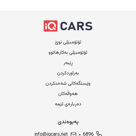
ئۆتۆمبێلی نوێ
ئۆتۆمبێلی بەکارهاتوو
ڕێبەر
بەراوردکردن
وێستگەکانی شەحنکردن
هەواڵەکان
دەربارەی ئێمە
پەیوەندی
info@iqcars.net
6896