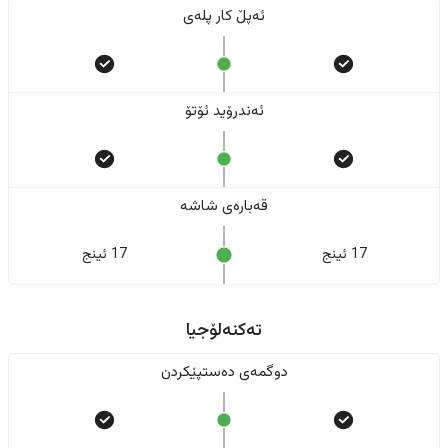
ئەپڵ کار پلەی
ئەندرۆید ئۆتۆ
قەبارەی شاشە
17 ئینج
17 ئینج
تەکنەلۆجیا
دوگمەی دەستپێکردن