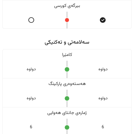
بیرگەی کورسی
سەلامەتی و تەکنیکی
کامێرا
دواوە
دواوە
هەستەوەری پارکینگ
دواوە
دواوە
ژمارەی جانتای هەوایی
6
6