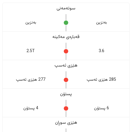
سوتەمەنی
بەنزین
بەنزین
قەبارەی مەکینە
2.5T
3.6
هێزی ئەسپ
285 هێزی ئەسپ
277 هێزی ئەسپ
پستۆن
6 پستۆن
4 پستۆن
هێزی سوڕان