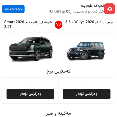
ئەپەکە دابەزێنە
ئەپەکە بەکاربێنە
خێراترین و ئاسانترین ڕێگا بۆ iQ Cars
جیپ
رانگلەر
2026
Willys
-
3.6
هیۆندای
پالیسەید
2026
Smart
VS
2.5T
-
کەمترین نرخ
-
-
وەرگرتنی ئۆفەر
وەرگرتنی ئۆفەر
مەکینە و هێز