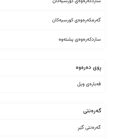
ساردکەرەوەی کورسیەکان
گەرمکەرەوەی کورسیەکان
ساردکەرەوەی پشتەوە
ڕوی دەرەوە
قەبارەی ویل
گەرەنتی
گەرەنتی گێڕ