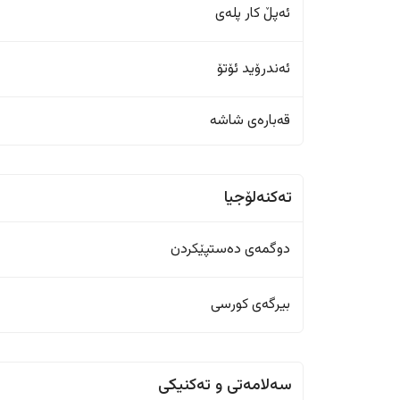
ئەپڵ کار پلەی
ئەندرۆید ئۆتۆ
قەبارەی شاشە
تەکنەلۆجیا
دوگمەی دەستپێکردن
بیرگەی کورسی
سەلامەتی و تەکنیکی