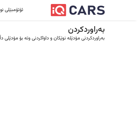
ئۆتۆمبێلی نو
بەراوردکردن
بەراوردکردنی مۆدێلە نوێکان و داواکردنی وتە بۆ مۆدێلی