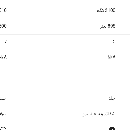
2100 کگم
2610 ک
898 لیتر
500 لیت
7
5
N/A
N/A
جلد
جلد
شۆفێر و سەرنشین
شۆفێ