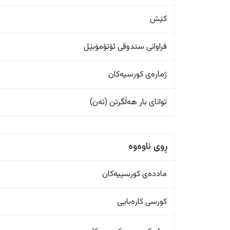
کێش
فراوانی سندوقی ئۆتۆمۆبێل
ژمارەی کورسیەکان
تواناى بار هەڵگرتن (تەن)
ڕوی ناوەوە
ماددەی کورسییەکان
کورسی کارەبایی