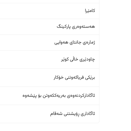
کامێرا
هەستەوەری پارکینگ
ژمارەی جانتای هەوایی
چاودێری خاڵی کوێر
برێکی فریاکەوتنی خۆکار
ئاگادارکردنەوەی بەریەککەوتن بۆ پێشەوە
ئاگاداری ڕۆیشتنی شەقام