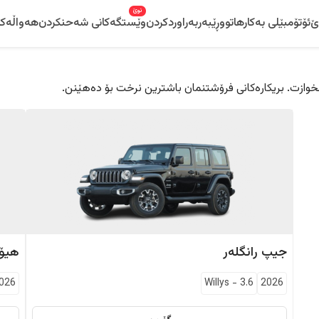
نوێ
ێ
ئۆتۆمبێلی بەکارهاتوو
ڕێبەر
بەراوردکردن
وێستگەکانی شەحنکردن
هەواڵەکا
 دڵخوازت. بریکارەکانی فرۆشتنمان باشترین نرخت بۆ دەهێنن.
جیپ
رانگلەر
هیۆن
026
Willys
-
3.6
2026