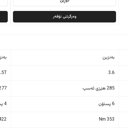
گۆڕین
وەرگرتنی ئۆفەر
بەنزین
بەنز
2.5T
3.6
285 هێزی ئەسپ
277 هێزی ئەس
6 پستۆن
4 پستۆن
422 Nm
353 Nm