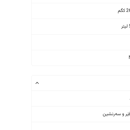
گم
ر
ر و سەرنشین