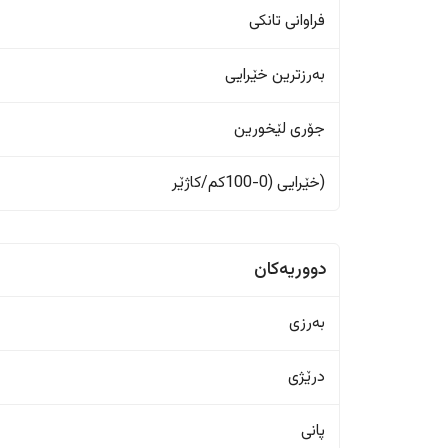
فراوانی تانکی
بەرزترین خێرایی
جۆری لێخورین
(خێرایی (0-100کم/کاژێر
دووریەکان
بەرزی
درێژی
پانی