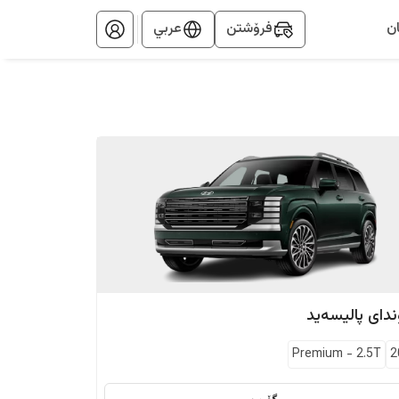
ن
فرۆشتن
عربي
دای
پالیسەید
Premium
-
2.5T
2