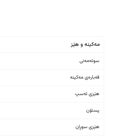
مەکینە و هێز
سوتەمەنی
قەبارەی مەکینە
هێزی ئەسپ
پستۆن
هێزی سوڕان