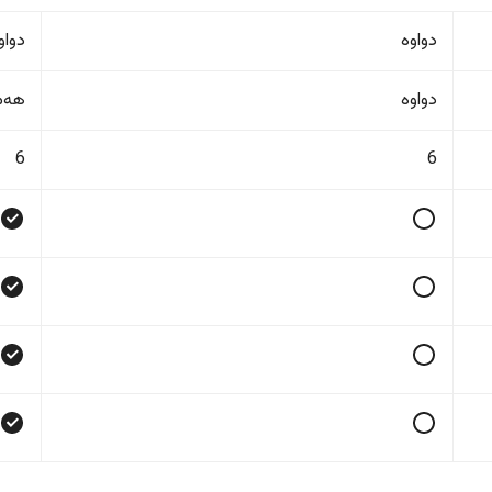
دواوە
دواو
دواوە
هەمو
6
6