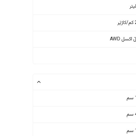
ر
اکسل AWD