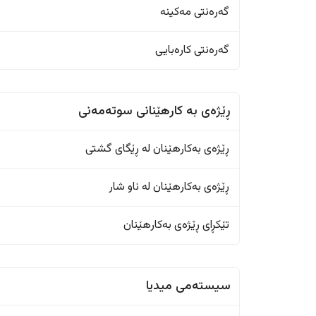
گەرەنتی مەکینە
گەرەنتی کارەبایی
ڕێژەى به کارهێنانی سوتەمەنی
ڕێژەى بەکارهێنان له ڕێگای گشتی
ڕێژەى بەکارهێنان له ناو شار
تێکڕای ڕێژەى بەکارهێنان
سیستەمی میدیا