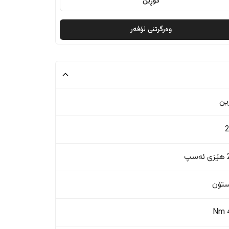
گۆڕین
وەرگرتنی ئۆفەر
ین
پ