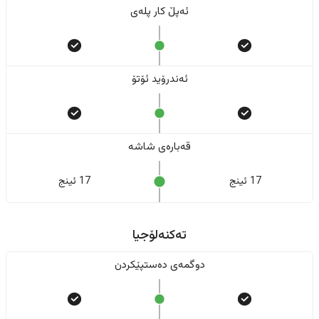
ئەپڵ کار پلەی
ئەندرۆید ئۆتۆ
قەبارەی شاشە
17 ئینج
17 ئینج
تەکنەلۆجیا
دوگمەی دەستپێکردن