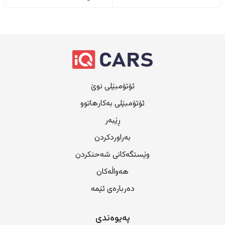
ئۆتۆمبێلی نوێ
ئۆتۆمبێلی بەکارهاتوو
ڕێبەر
بەراوردکردن
وێستگەکانی شەحنکردن
هەواڵەکان
دەربارەی ئێمە
پەیوەندی