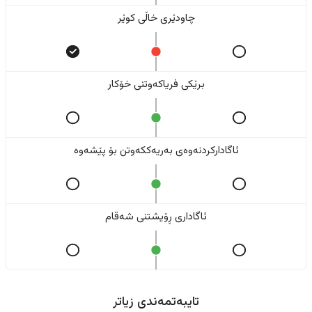
چاودێری خاڵی کوێر
برێکی فریاکەوتنی خۆکار
ئاگادارکردنەوەی بەریەککەوتن بۆ پێشەوە
ئاگاداری ڕۆیشتنی شەقام
تایبەتمەندی زیاتر