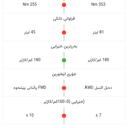
255 Nm
353 Nm
فراوانی تانکی
81 لیتر
45 لیتر
بەرزترین خێرایی
180 کم/کاژێر
180 کم/کاژێر
جۆری لێخورین
دەبڵ اکسل AWD
FWD پاڵنانی پێشەوە
(خێرایی (0-100کم/کاژێر
10 s
7 s