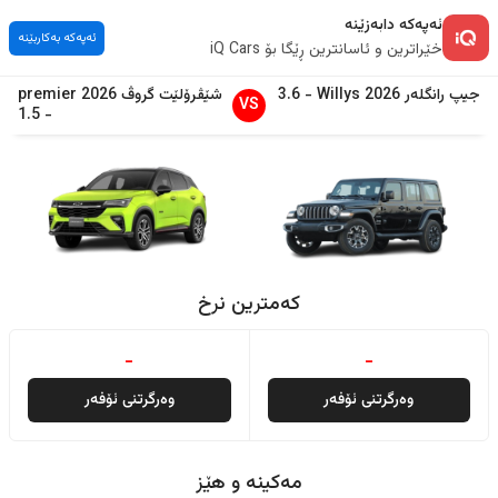
ئەپەکە دابەزێنە
ئەپەکە بەکاربێنە
خێراترین و ئاسانترین ڕێگا بۆ iQ Cars
جیپ
رانگلەر
2026
Willys
-
3.6
شێڤرۆلێت
گروڤ
2026
premier
VS
1.5
-
کەمترین نرخ
-
-
وەرگرتنی ئۆفەر
وەرگرتنی ئۆفەر
مەکینە و هێز