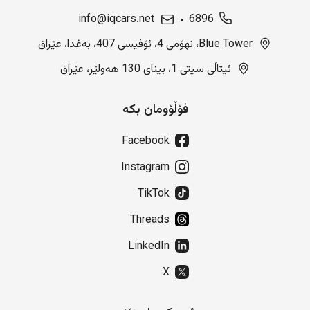
info@iqcars.net
6896
Blue Tower، نهۆمی 4، ئۆفیسی 407، بەغدا، عێراق
ئیتاڵی سیتی 1، بینای 130 هەولێر، عێراق
فۆڵۆومان بکە
Facebook
Instagram
TikTok
Threads
LinkedIn
X