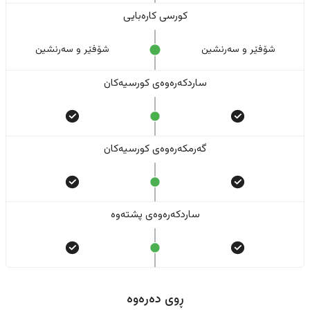
کورسی کارەبایی
شۆفێر و سەرنشین
شۆفێر و سەرنشین
ساردکەرەوەی کورسیەکان
گەرمکەرەوەی کورسیەکان
ساردکەرەوەی پشتەوە
ڕوی دەرەوە