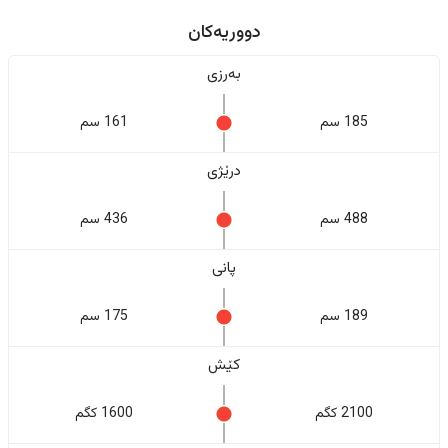
دووریەکان
بەرزی
185 سم
161 سم
درێژی
488 سم
436 سم
پانی
189 سم
175 سم
کێش
2100 کگم
1600 کگم