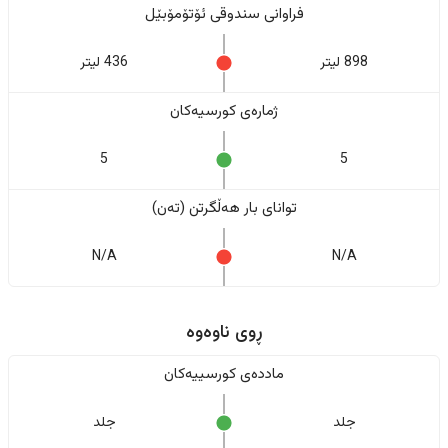
فراوانی سندوقی ئۆتۆمۆبێل
898 لیتر
436 لیتر
ژمارەی کورسیەکان
5
5
تواناى بار هەڵگرتن (تەن)
N/A
N/A
ڕوی ناوەوە
ماددەی کورسییەکان
جلد
جلد