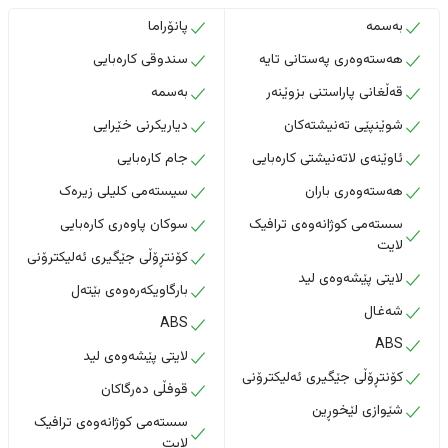
بەسمە
پانۆراما
هەستەوەری پەستانی تایە
سندوقی کارەبایی
قەڵغانی پاراستنی بزوێنەر
بەسمە
شوێنپێی تەنیشتەکان
دیاریکرنی خێرایی
ئاوێنەی لاتەنیشتی کارەبایی
جام کارەبایی
هەستەوەری باران
سیستەمی کلیلی زیرەک
سستەمی کوژانەوەی ترافیک
سوکان پاوەری کارەبایی
لایت
کۆنتڕۆڵی جێگیری ئەلیکترۆنی
لایتی پێشەوەی لید
بارگاویکەرەوەی بێتەل
شەغال
ABS
ABS
لایتی پێشەوەی لید
کۆنتڕۆڵی جێگیری ئەلیکترۆنی
قوفڵی دەرگاکان
شێوازی لێخوڕین
سستەمی کوژانەوەی ترافیک
لایت