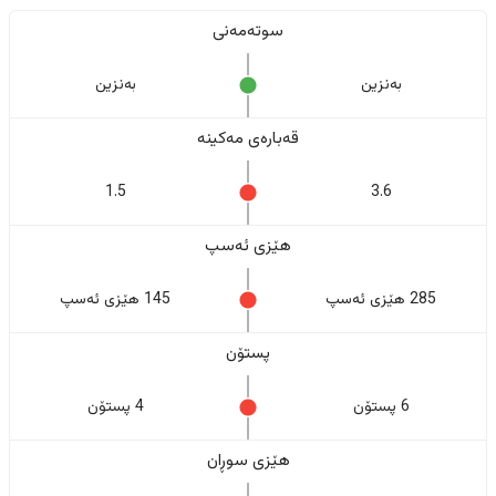
سوتەمەنی
بەنزین
بەنزین
قەبارەی مەکینە
1.5
3.6
هێزی ئەسپ
285 هێزی ئەسپ
145 هێزی ئەسپ
پستۆن
6 پستۆن
4 پستۆن
هێزی سوڕان