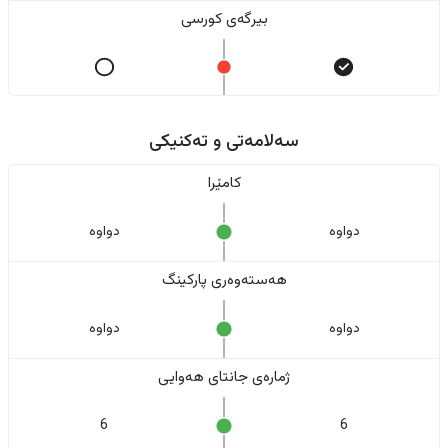
بیرگەی کورسی
سەلامەتی و تەکنیکی
کامێرا
دواوە
دواوە
هەستەوەری پارکینگ
دواوە
دواوە
ژمارەی جانتای هەوایی
6
6