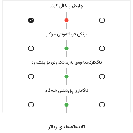
چاودێری خاڵی کوێر
برێکی فریاکەوتنی خۆکار
ئاگادارکردنەوەی بەریەککەوتن بۆ پێشەوە
ئاگاداری ڕۆیشتنی شەقام
تایبەتمەندی زیاتر