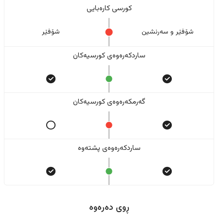
کورسی کارەبایی
شۆفێر و سەرنشین
شۆفێر
ساردکەرەوەی کورسیەکان
گەرمکەرەوەی کورسیەکان
ساردکەرەوەی پشتەوە
ڕوی دەرەوە