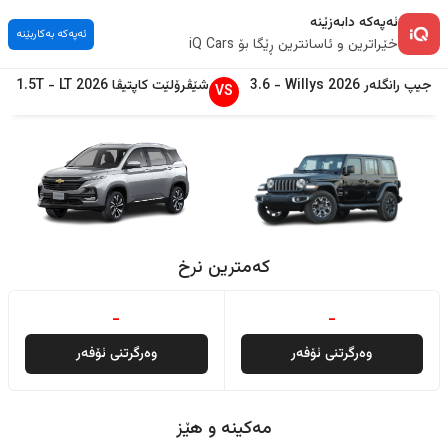
ئەپەکە دابەزێنە
ئەپەکە بەکاربێنە
خێراترین و ئاسانترین ڕێگا بۆ iQ Cars
جیپ
رانگلەر
2026
Willys
-
3.6
شێڤرۆلێت
کاپتیڤا
2026
LT
-
1.5T
VS
کەمترین نرخ
-
-
وەرگرتنی ئۆفەر
وەرگرتنی ئۆفەر
مەکینە و هێز