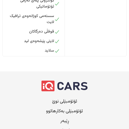
کۆنترۆڵی پلەی گەرمی
ئۆتۆماتیکی
سستەمی کوژانەوەی ترافیک
لایت
قوفڵی دەرگاکان
لایتی پێشەوەی لید
سلاید
ئۆتۆمبێلی نوێ
ئۆتۆمبێلی بەکارهاتوو
ڕێبەر