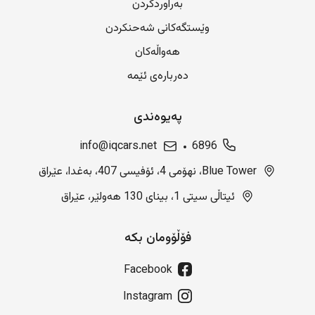
بەراوردکردن
وێستگەکانی شەحنکردن
هەواڵەکان
دەربارەی ئێمە
پەیوەندی
info@iqcars.net
6896
Blue Tower، نهۆمی 4، ئۆفیسی 407، بەغدا، عێراق
ئیتاڵی سیتی 1، بینای 130 هەولێر، عێراق
فۆڵۆومان بکە
Facebook
Instagram