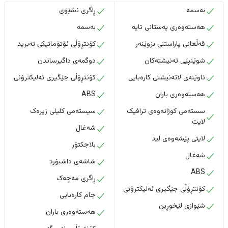
بەسمە
ڕاگری نشێوی
هەستەوەری پەستانی تایە
بەسمە
قەڵغانی پاراستنی بزوێنەر
کۆنتڕۆڵی ئۆتۆماتیکی تەبرید
شوێنپێی تەنیشتەکان
دوگمەی داگیرساندن
ئاوێنەی لاتەنیشتی کارەبایی
کۆنتڕۆڵی جێگیری ئەلیکترۆنی
هەستەوەری باران
ABS
سستەمی کوژانەوەی ترافیک
سیستەمی کلیلی زیرەک
لایت
شەغال
لایتی پێشەوەی لید
بلاجکتۆر
شەغال
شاشەی داشبۆرد
ABS
ڕاگری مەچەک
کۆنتڕۆڵی جێگیری ئەلیکترۆنی
جام کارەبایی
شێوازی لێخوڕین
هەستەوەری باران