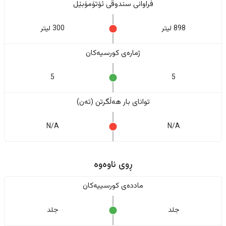
فراوانی سندوقی ئۆتۆمۆبێل
898 لیتر
300 لیتر
ژمارەی کورسیەکان
5
5
تواناى بار هەڵگرتن (تەن)
N/A
N/A
ڕوی ناوەوە
ماددەی کورسییەکان
جلد
جلد