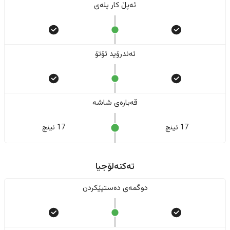
ئەپڵ کار پلەی
ئەندرۆید ئۆتۆ
قەبارەی شاشە
17 ئینج
17 ئینج
تەکنەلۆجیا
دوگمەی دەستپێکردن