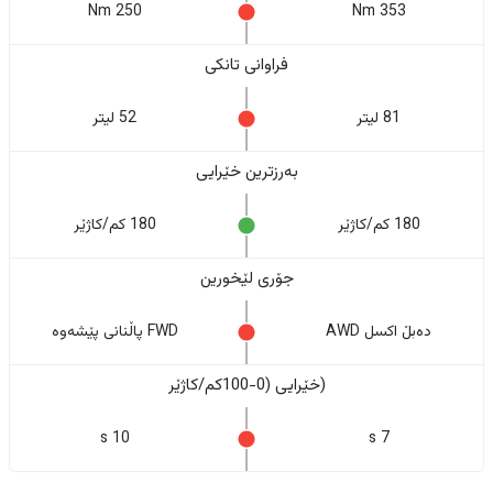
250 Nm
353 Nm
فراوانی تانکی
81 لیتر
52 لیتر
بەرزترین خێرایی
180 کم/کاژێر
180 کم/کاژێر
جۆری لێخورین
دەبڵ اکسل AWD
FWD پاڵنانی پێشەوە
(خێرایی (0-100کم/کاژێر
10 s
7 s