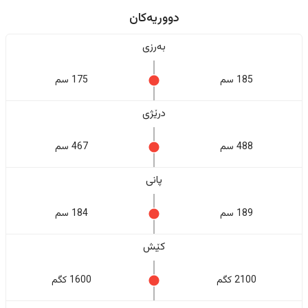
دووریەکان
بەرزی
185 سم
175 سم
درێژی
488 سم
467 سم
پانی
189 سم
184 سم
کێش
2100 کگم
1600 کگم