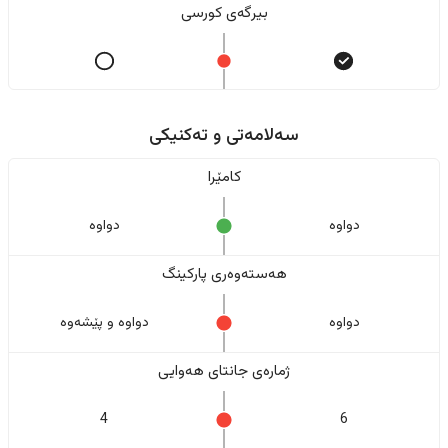
بیرگەی کورسی
سەلامەتی و تەکنیکی
کامێرا
دواوە
دواوە
هەستەوەری پارکینگ
دواوە
دواوە و پێشەوە
ژمارەی جانتای هەوایی
4
6