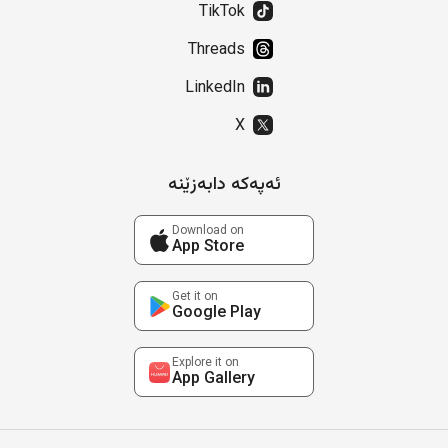
TikTok
Threads
LinkedIn
X
ئەپەکە دابەزێنە
Download on
App Store
Get it on
Google Play
Explore it on
App Gallery