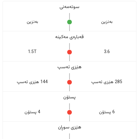
سوتەمەنی
بەنزین
بەنزین
قەبارەی مەکینە
1.5T
3.6
هێزی ئەسپ
285 هێزی ئەسپ
144 هێزی ئەسپ
پستۆن
6 پستۆن
4 پستۆن
هێزی سوڕان