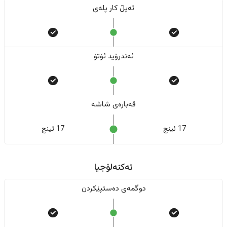
ئەپڵ کار پلەی
ئەندرۆید ئۆتۆ
قەبارەی شاشە
17 ئینج
17 ئینج
تەکنەلۆجیا
دوگمەی دەستپێکردن