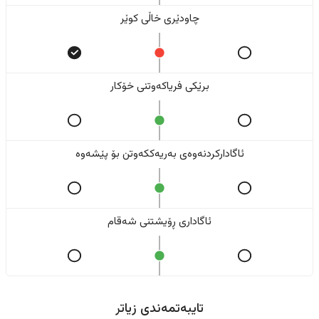
چاودێری خاڵی کوێر
برێکی فریاکەوتنی خۆکار
ئاگادارکردنەوەی بەریەککەوتن بۆ پێشەوە
ئاگاداری ڕۆیشتنی شەقام
تایبەتمەندی زیاتر