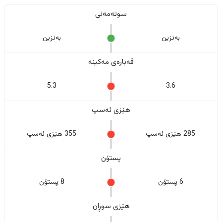
سوتەمەنی
بەنزین
بەنزین
قەبارەی مەکینە
5.3
3.6
هێزی ئەسپ
285 هێزی ئەسپ
355 هێزی ئەسپ
پستۆن
6 پستۆن
8 پستۆن
هێزی سوڕان