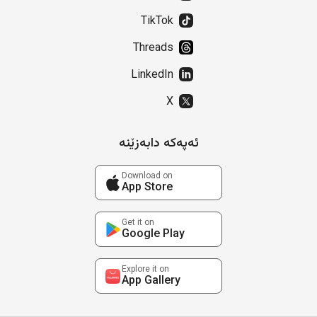
TikTok
Threads
LinkedIn
X
ئەپەکە دابەزێنە
Download on
App Store
Get it on
Google Play
Explore it on
App Gallery