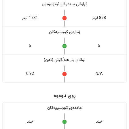
فراوانی سندوقی ئۆتۆمۆبێل
898 لیتر
1781 لیتر
ژمارەی کورسیەکان
5
5
تواناى بار هەڵگرتن (تەن)
0.92
N/A
ڕوی ناوەوە
ماددەی کورسییەکان
جلد
جلد