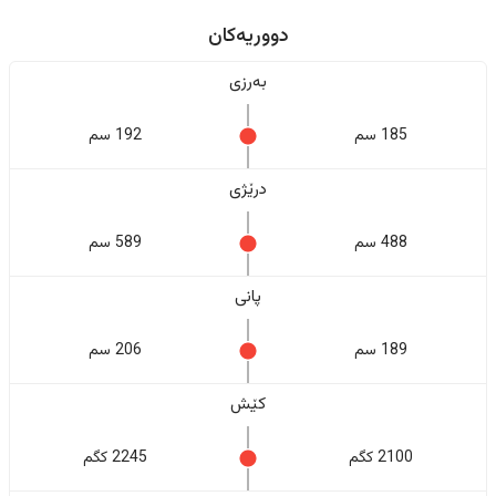
دووریەکان
بەرزی
185 سم
192 سم
درێژی
488 سم
589 سم
پانی
189 سم
206 سم
کێش
2100 کگم
2245 کگم