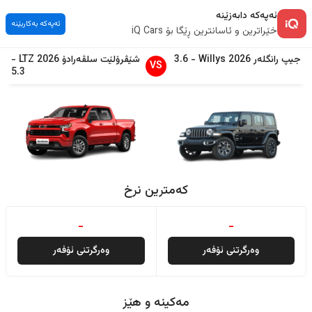
ئەپەکە دابەزێنە
ئەپەکە بەکاربێنە
خێراترین و ئاسانترین ڕێگا بۆ iQ Cars
جیپ
رانگلەر
2026
Willys
-
3.6
شێڤرۆلێت
سلڤەرادۆ
2026
LTZ
-
VS
5.3
کەمترین نرخ
-
-
وەرگرتنی ئۆفەر
وەرگرتنی ئۆفەر
مەکینە و هێز