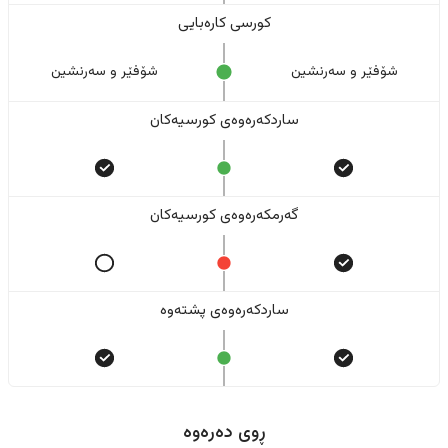
کورسی کارەبایی
شۆفێر و سەرنشین
شۆفێر و سەرنشین
ساردکەرەوەی کورسیەکان
گەرمکەرەوەی کورسیەکان
ساردکەرەوەی پشتەوە
ڕوی دەرەوە