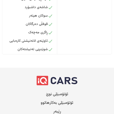
شاشەی داشبۆرد
سوکان هیتەر
قوفڵی دەرگاکان
ڕاگری مەچەک
ئاوێنەی لاتەنیشتی کارەبایی
شوێنپێی تەنیشتەکان
ئۆتۆمبێلی نوێ
ئۆتۆمبێلی بەکارهاتوو
ڕێبەر