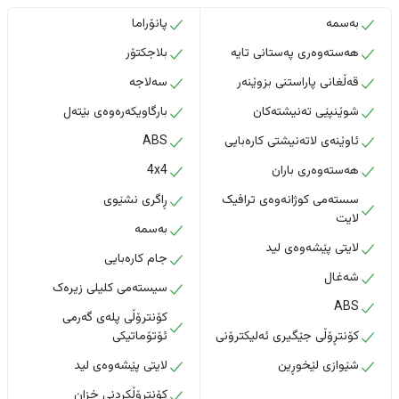
بەسمە
پانۆراما
هەستەوەری پەستانی تایە
بلاجکتۆر
قەڵغانی پاراستنی بزوێنەر
سەلاجە
شوێنپێی تەنیشتەکان
بارگاویکەرەوەی بێتەل
ئاوێنەی لاتەنیشتی کارەبایی
ABS
هەستەوەری باران
4x4
سستەمی کوژانەوەی ترافیک
ڕاگری نشێوی
لایت
بەسمە
لایتی پێشەوەی لید
جام کارەبایی
شەغال
سیستەمی کلیلی زیرەک
ABS
کۆنترۆڵی پلەی گەرمی
کۆنتڕۆڵی جێگیری ئەلیکترۆنی
ئۆتۆماتیکی
شێوازی لێخوڕین
لایتی پێشەوەی لید
کۆنتڕۆڵکردنی خزان