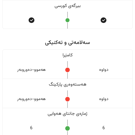
بیرگەی کورسی
سەلامەتی و تەکنیکی
کامێرا
دواوە
هەموو-دەوروبەر
هەستەوەری پارکینگ
دواوە
هەموو-دەوروبەر
ژمارەی جانتای هەوایی
6
6