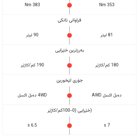
383 Nm
353 Nm
فراوانی تانکی
81 لیتر
90 لیتر
بەرزترین خێرایی
180 کم/کاژێر
190 کم/کاژێر
جۆری لێخورین
دەبڵ اکسل AWD
4WD دەبڵ اکسل
(خێرایی (0-100کم/کاژێر
6.5 s
7 s