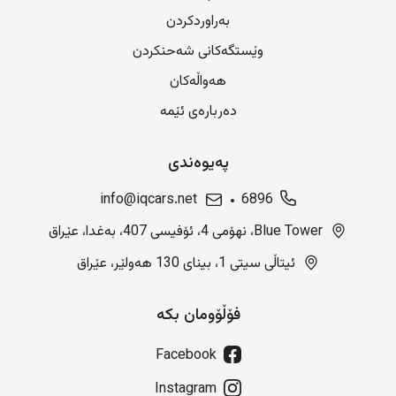
بەراوردکردن
وێستگەکانی شەحنکردن
هەواڵەکان
دەربارەی ئێمە
پەیوەندی
info@iqcars.net
6896
Blue Tower، نهۆمی 4، ئۆفیسی 407، بەغدا، عێراق
ئیتاڵی سیتی 1، بینای 130 هەولێر، عێراق
فۆڵۆومان بکە
Facebook
Instagram