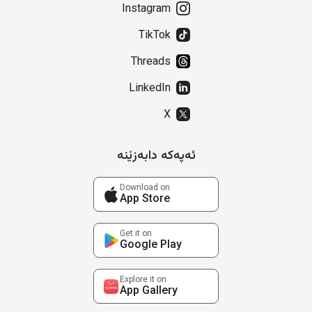
Instagram
TikTok
Threads
LinkedIn
X
ئەپەکە دابەزێنە
Download on
App Store
Get it on
Google Play
Explore it on
App Gallery