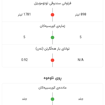
فراوانی سندوقی ئۆتۆمۆبێل
898 لیتر
1781 لیتر
ژمارەی کورسیەکان
5
5
تواناى بار هەڵگرتن (تەن)
0.92
N/A
ڕوی ناوەوە
ماددەی کورسییەکان
جلد
جلد