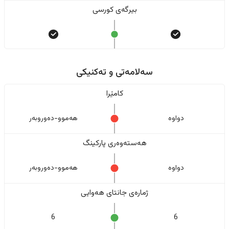
بیرگەی کورسی
سەلامەتی و تەکنیکی
کامێرا
دواوە
هەموو-دەوروبەر
هەستەوەری پارکینگ
دواوە
هەموو-دەوروبەر
ژمارەی جانتای هەوایی
6
6