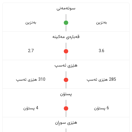
سوتەمەنی
بەنزین
بەنزین
قەبارەی مەکینە
2.7
3.6
هێزی ئەسپ
285 هێزی ئەسپ
310 هێزی ئەسپ
پستۆن
6 پستۆن
4 پستۆن
هێزی سوڕان