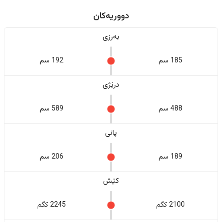
دووریەکان
بەرزی
185 سم
192 سم
درێژی
488 سم
589 سم
پانی
189 سم
206 سم
کێش
2100 کگم
2245 کگم