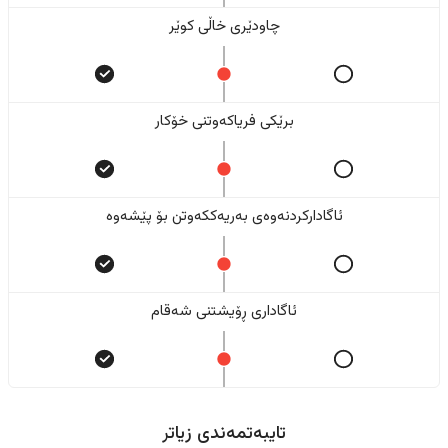
چاودێری خاڵی کوێر
برێکی فریاکەوتنی خۆکار
ئاگادارکردنەوەی بەریەککەوتن بۆ پێشەوە
ئاگاداری ڕۆیشتنی شەقام
تایبەتمەندی زیاتر