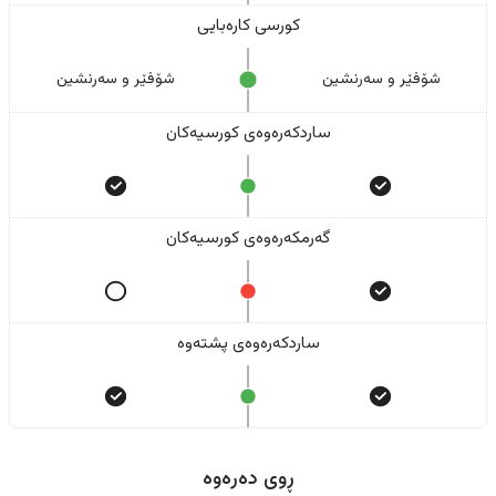
کورسی کارەبایی
شۆفێر و سەرنشین
شۆفێر و سەرنشین
ساردکەرەوەی کورسیەکان
گەرمکەرەوەی کورسیەکان
ساردکەرەوەی پشتەوە
ڕوی دەرەوە