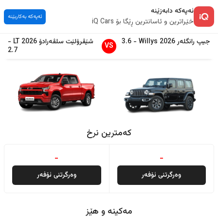
ئەپەکە دابەزێنە
ئەپەکە بەکاربێنە
خێراترین و ئاسانترین ڕێگا بۆ iQ Cars
جیپ
رانگلەر
2026
Willys
-
3.6
شێڤرۆلێت
سلڤەرادۆ
2026
LT
-
VS
2.7
کەمترین نرخ
-
-
وەرگرتنی ئۆفەر
وەرگرتنی ئۆفەر
مەکینە و هێز