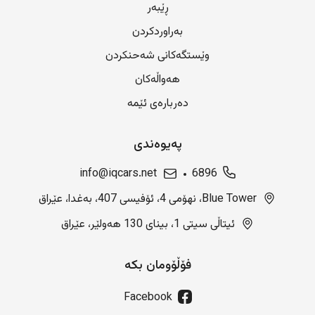
ڕێبەر
بەراوردکردن
وێستگەکانی شەحنکردن
هەواڵەکان
دەربارەی ئێمە
پەیوەندی
info@iqcars.net
6896
Blue Tower، نهۆمی 4، ئۆفیسی 407، بەغدا، عێراق
ئیتاڵی سیتی 1، بینای 130 هەولێر، عێراق
فۆڵۆومان بکە
Facebook