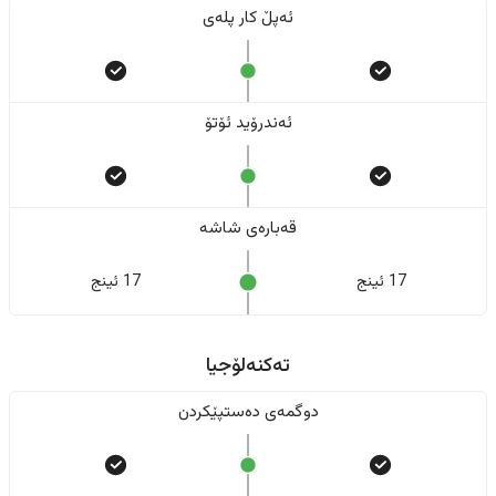
ئەپڵ کار پلەی
ئەندرۆید ئۆتۆ
قەبارەی شاشە
17 ئینج
17 ئینج
تەکنەلۆجیا
دوگمەی دەستپێکردن