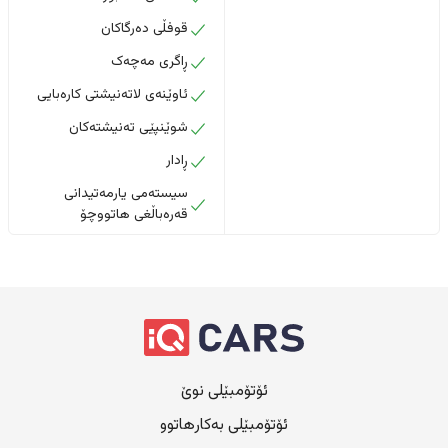
قوفڵی دەرگاکان
ڕاگری مەچەک
ئاوێنەی لاتەنیشتی کارەبایی
شوێنپێی تەنیشتەکان
ڕادار
سیستەمی یارمەتیدانی
قەرەباڵغی هاتووچۆ
ئۆتۆمبێلی نوێ
ئۆتۆمبێلی بەکارهاتوو