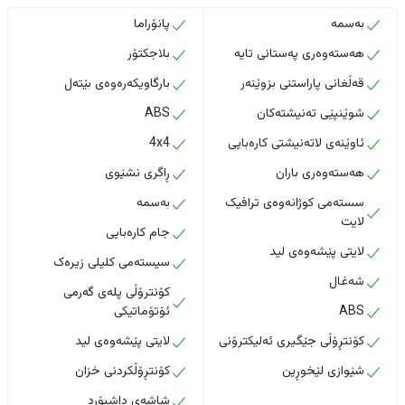
بەسمە
پانۆراما
هەستەوەری پەستانی تایە
بلاجکتۆر
قەڵغانی پاراستنی بزوێنەر
بارگاویکەرەوەی بێتەل
شوێنپێی تەنیشتەکان
ABS
ئاوێنەی لاتەنیشتی کارەبایی
4x4
هەستەوەری باران
ڕاگری نشێوی
سستەمی کوژانەوەی ترافیک
بەسمە
لایت
جام کارەبایی
لایتی پێشەوەی لید
سیستەمی کلیلی زیرەک
شەغال
کۆنترۆڵی پلەی گەرمی
ABS
ئۆتۆماتیکی
کۆنتڕۆڵی جێگیری ئەلیکترۆنی
لایتی پێشەوەی لید
شێوازی لێخوڕین
کۆنتڕۆڵکردنی خزان
شاشەی داشبۆرد