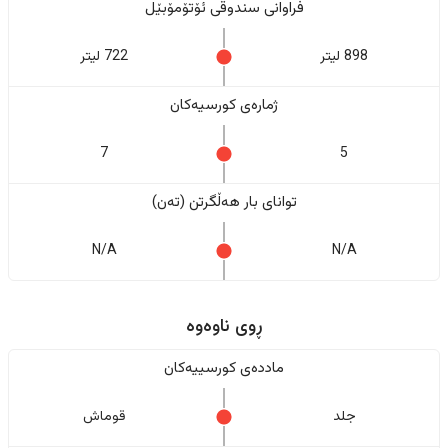
فراوانی سندوقی ئۆتۆمۆبێل
898 لیتر
722 لیتر
ژمارەی کورسیەکان
7
5
تواناى بار هەڵگرتن (تەن)
N/A
N/A
ڕوی ناوەوە
ماددەی کورسییەکان
جلد
قوماش