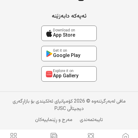
ئەپەکە دابەزێنە
Download on
App Store
Get it on
Google Play
Explore it on
App Gallery
مافی لەبەرگرتنەوە © 2026 کۆمپانیای ئەلکیندی بۆ بازاڕگەری
دیجیتاڵی PJSC
تایبەتمەندی
مەرج و ڕێنماییەکان