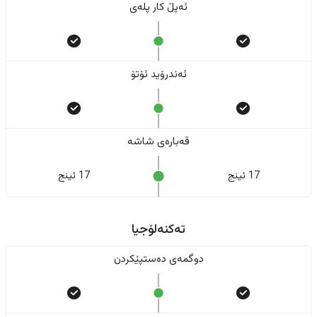
ئەپڵ کار پلەی
ئەندرۆید ئۆتۆ
قەبارەی شاشە
17 ئینج
17 ئینج
تەکنەلۆجیا
دوگمەی دەستپێکردن