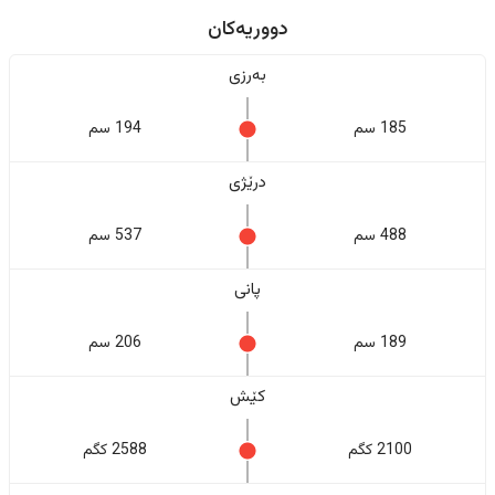
دووریەکان
بەرزی
185 سم
194 سم
درێژی
488 سم
537 سم
پانی
189 سم
206 سم
کێش
2100 کگم
2588 کگم