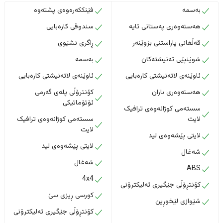
بەسمە
فێنککەرەوەی پشتەوە
هەستەوەری پەستانی تایە
سندوقی کارەبایی
قەڵغانی پاراستنی بزوێنەر
ڕاگری نشێوی
شوێنپێی تەنیشتەکان
بەسمە
ئاوێنەی لاتەنیشتی کارەبایی
ئاوێنەی لاتەنیشتی کارەبایی
هەستەوەری باران
کۆنترۆڵی پلەی گەرمی
ئۆتۆماتیکی
سستەمی کوژانەوەی ترافیک
لایت
سستەمی کوژانەوەی ترافیک
لایت
لایتی پێشەوەی لید
لایتی پێشەوەی لید
شەغال
شەغال
ABS
4x4
کۆنتڕۆڵی جێگیری ئەلیکترۆنی
کورسی ڕیزی سێ
شێوازی لێخوڕین
کۆنتڕۆڵی جێگیری ئەلیکترۆنی