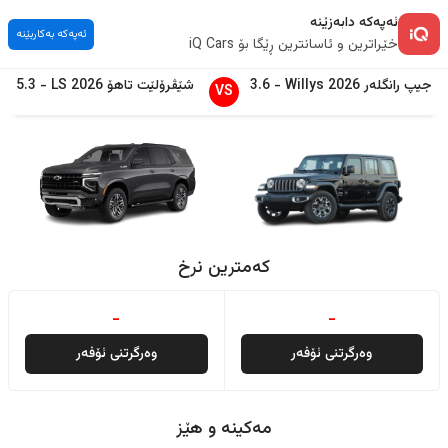
ئەپەکە دابەزێنە
ئەپەکە بەکاربێنە
خێراترین و ئاسانترین ڕێگا بۆ iQ Cars
جیپ
رانگلەر
2026
Willys
-
3.6
شێڤرۆلێت
تاهۆ
2026
LS
-
5.3
VS
کەمترین نرخ
-
-
وەرگرتنی ئۆفەر
وەرگرتنی ئۆفەر
مەکینە و هێز