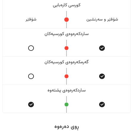
کورسی کارەبایی
شۆفێر و سەرنشین
شۆفێر
ساردکەرەوەی کورسیەکان
گەرمکەرەوەی کورسیەکان
ساردکەرەوەی پشتەوە
ڕوی دەرەوە