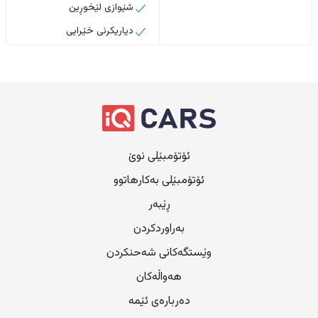
شێوازی لێخوڕین
دیاریکرنی خێرایی
ئۆتۆمبێلی نوێ
ئۆتۆمبێلی بەکارهاتوو
ڕێبەر
بەراوردکردن
وێستگەکانی شەحنکردن
هەواڵەکان
دەربارەی ئێمە