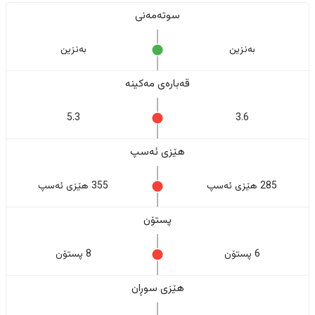
سوتەمەنی
بەنزین
بەنزین
قەبارەی مەکینە
5.3
3.6
هێزی ئەسپ
285 هێزی ئەسپ
355 هێزی ئەسپ
پستۆن
6 پستۆن
8 پستۆن
هێزی سوڕان