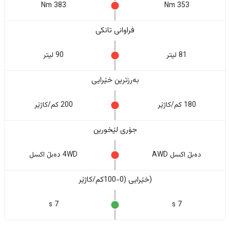
383 Nm
353 Nm
فراوانی تانکی
81 لیتر
90 لیتر
بەرزترین خێرایی
180 کم/کاژێر
200 کم/کاژێر
جۆری لێخورین
دەبڵ اکسل AWD
4WD دەبڵ اکسل
(خێرایی (0-100کم/کاژێر
7 s
7 s