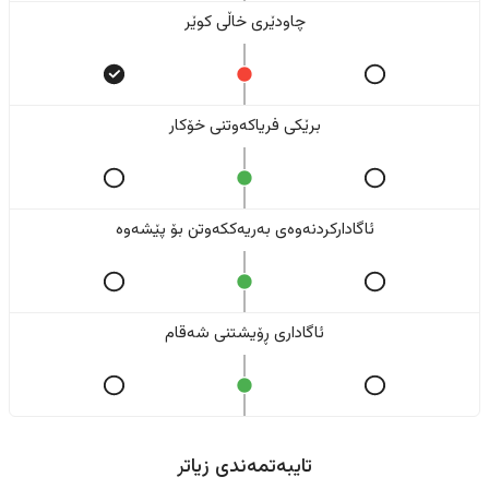
چاودێری خاڵی کوێر
برێکی فریاکەوتنی خۆکار
ئاگادارکردنەوەی بەریەککەوتن بۆ پێشەوە
ئاگاداری ڕۆیشتنی شەقام
تایبەتمەندی زیاتر