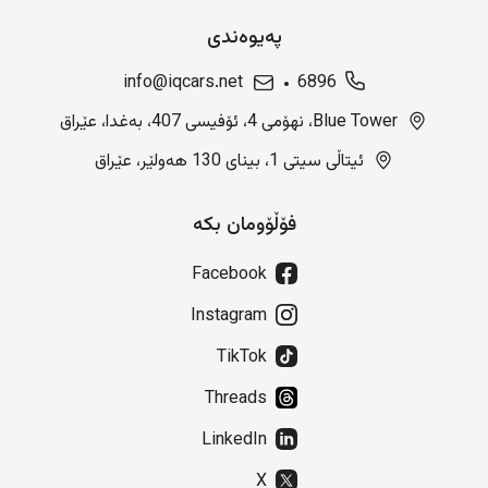
پەیوەندی
info@iqcars.net
6896
Blue Tower، نهۆمی 4، ئۆفیسی 407، بەغدا، عێراق
ئیتاڵی سیتی 1، بینای 130 هەولێر، عێراق
فۆڵۆومان بکە
Facebook
Instagram
TikTok
Threads
LinkedIn
X