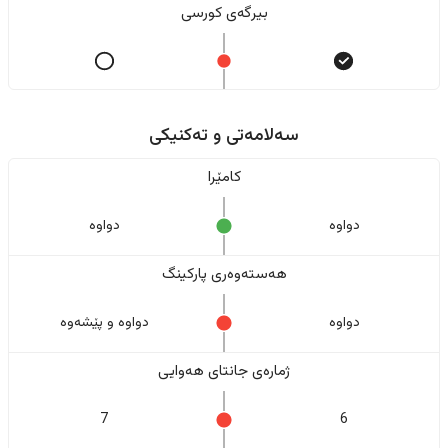
بیرگەی کورسی
سەلامەتی و تەکنیکی
کامێرا
دواوە
دواوە
هەستەوەری پارکینگ
دواوە
دواوە و پێشەوە
ژمارەی جانتای هەوایی
7
6