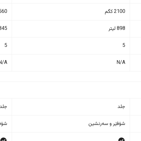
2100 کگم
1560 ک
898 لیتر
845 لیت
5
5
N/A
N/A
جلد
جلد
شۆفێر و سەرنشین
شۆفێ