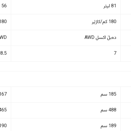
81 لیتر
56 لیتر
180 کم/کاژێر
180 کم/کاژێ
دەبڵ اکسل AWD
FWD پاڵنانی پ
8.5
7
185 سم
167 سم
488 سم
465 سم
189 سم
190 سم