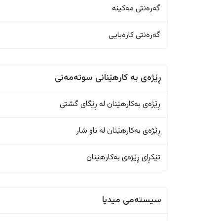
گەرەنتی مەکینە
گەرەنتی کارەبایی
ڕێژەى به کارهێنانی سوتەمەنی
ڕێژەى بەکارهێنان له ڕێگای گشتی
ڕێژەى بەکارهێنان له ناو شار
تێکڕای ڕێژەى بەکارهێنان
سیستەمی میدیا