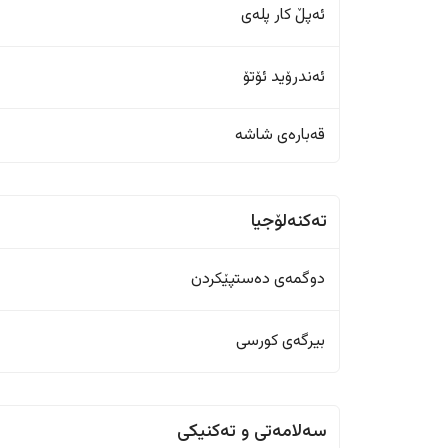
ئەپڵ کار پلەی
ئەندرۆید ئۆتۆ
قەبارەی شاشە
تەکنەلۆجیا
دوگمەی دەستپێکردن
بیرگەی کورسی
سەلامەتی و تەکنیکی