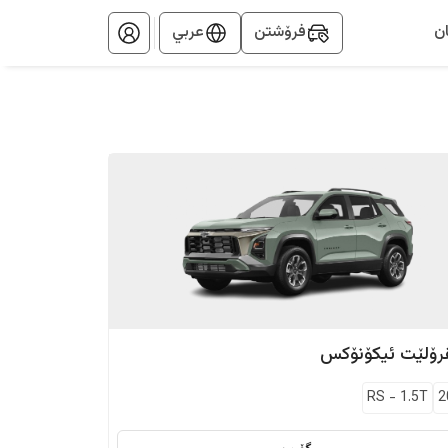
ن
فرۆشتن
عربي
رۆلێت
ئیکۆنۆکس
RS
-
1.5T
2