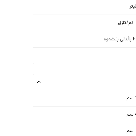
ر
ێشەوە