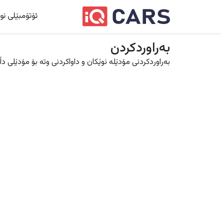
ئۆتۆمبێلی نو
بەراوردکردن
بەراوردکردنی مۆدێلە نوێکان و داواکردنی وتە بۆ مۆدێلی