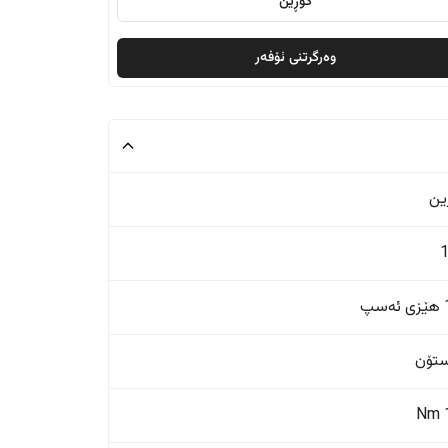
گۆڕین
وەرگرتنی ئۆفەر
ین
پ