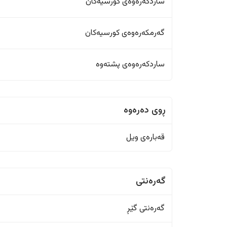
ساردکەرەوەی کورسیەکان
گەرمکەرەوەی کورسیەکان
ساردکەرەوەی پشتەوە
ڕوی دەرەوە
قەبارەی ویل
گەرەنتی
گەرەنتی گێڕ