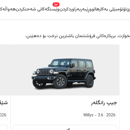
نوێ
ێ
ئۆتۆمبێلی بەکارهاتوو
ڕێبەر
بەراوردکردن
وێستگەکانی شەحنکردن
هەواڵەکا
 دڵخوازت. بریکارەکانی فرۆشتنمان باشترین نرخت بۆ دەهێنن.
جیپ
رانگلەر
شێڤ
026
Willys
-
3.6
2026