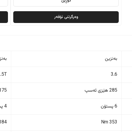
گۆڕین
وەرگرتنی ئۆفەر
بەنزین
بەنز
1.5T
3.6
285 هێزی ئەسپ
175 هێزی ئەس
6 پستۆن
4 پستۆن
184 Nm
353 Nm