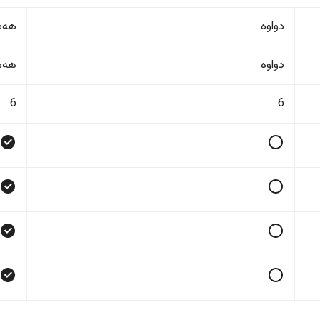
دواوە
هەمو
دواوە
هەمو
6
6