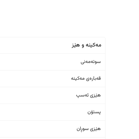
مەکینە و هێز
سوتەمەنی
قەبارەی مەکینە
هێزی ئەسپ
پستۆن
هێزی سوڕان