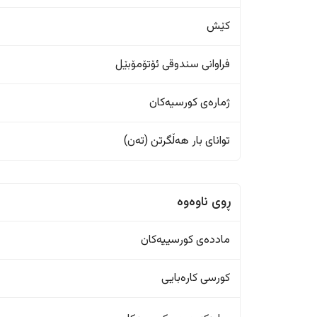
کێش
فراوانی سندوقی ئۆتۆمۆبێل
ژمارەی کورسیەکان
تواناى بار هەڵگرتن (تەن)
ڕوی ناوەوە
ماددەی کورسییەکان
کورسی کارەبایی