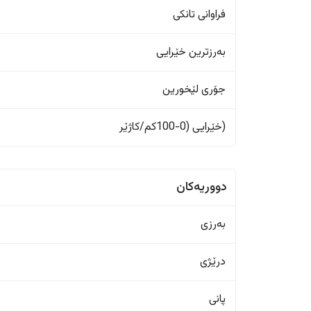
فراوانی تانکی
بەرزترین خێرایی
جۆری لێخورین
(خێرایی (0-100کم/کاژێر
دووریەکان
بەرزی
درێژی
پانی