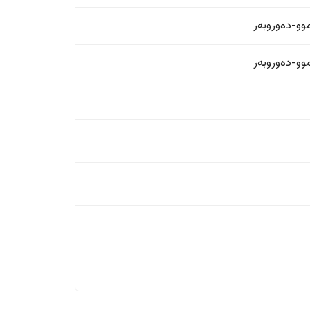
و-دەوروبەر
و-دەوروبەر