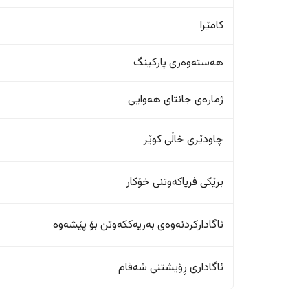
کامێرا
هەستەوەری پارکینگ
ژمارەی جانتای هەوایی
چاودێری خاڵی کوێر
برێکی فریاکەوتنی خۆکار
ئاگادارکردنەوەی بەریەککەوتن بۆ پێشەوە
ئاگاداری ڕۆیشتنی شەقام