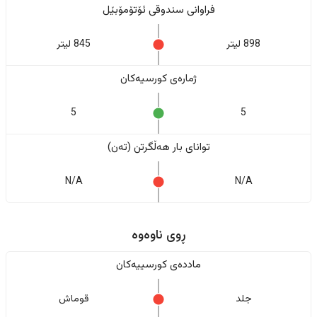
فراوانی سندوقی ئۆتۆمۆبێل
898 لیتر
845 لیتر
ژمارەی کورسیەکان
5
5
تواناى بار هەڵگرتن (تەن)
N/A
N/A
ڕوی ناوەوە
ماددەی کورسییەکان
جلد
قوماش