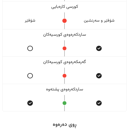
کورسی کارەبایی
شۆفێر و سەرنشین
شۆفێر
ساردکەرەوەی کورسیەکان
گەرمکەرەوەی کورسیەکان
ساردکەرەوەی پشتەوە
ڕوی دەرەوە