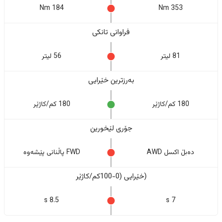
184 Nm
353 Nm
فراوانی تانکی
81 لیتر
56 لیتر
بەرزترین خێرایی
180 کم/کاژێر
180 کم/کاژێر
جۆری لێخورین
دەبڵ اکسل AWD
FWD پاڵنانی پێشەوە
(خێرایی (0-100کم/کاژێر
8.5 s
7 s