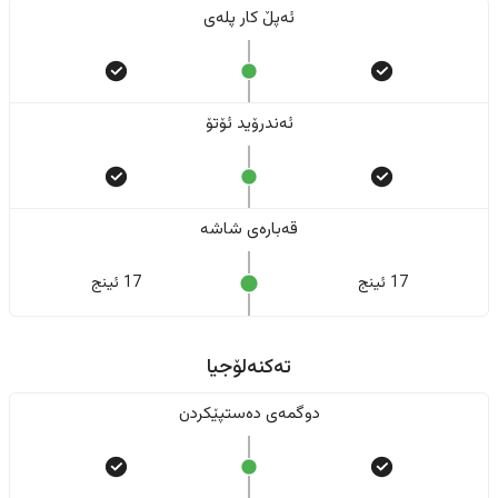
ئەپڵ کار پلەی
ئەندرۆید ئۆتۆ
قەبارەی شاشە
17 ئینج
17 ئینج
تەکنەلۆجیا
دوگمەی دەستپێکردن