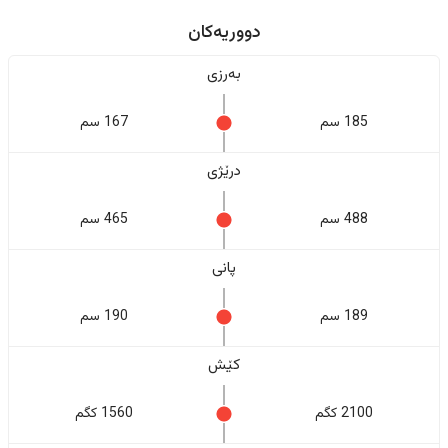
دووریەکان
بەرزی
185 سم
167 سم
درێژی
488 سم
465 سم
پانی
189 سم
190 سم
کێش
2100 کگم
1560 کگم