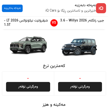
ئەپەکە دابەزێنە
ئەپەکە بەکاربێنە
خێراترین و ئاسانترین ڕێگا بۆ iQ Cars
جیپ
رانگلەر
2026
Willys
-
3.6
شێڤرۆلێت
ئیکۆنۆکس
2026
LT
-
VS
1.5T
کەمترین نرخ
-
-
وەرگرتنی ئۆفەر
وەرگرتنی ئۆفەر
مەکینە و هێز