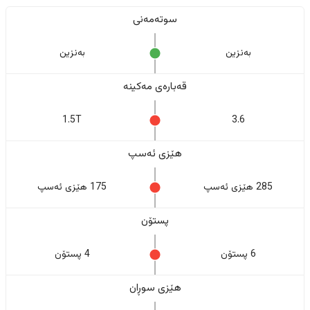
سوتەمەنی
بەنزین
بەنزین
قەبارەی مەکینە
1.5T
3.6
هێزی ئەسپ
285 هێزی ئەسپ
175 هێزی ئەسپ
پستۆن
6 پستۆن
4 پستۆن
هێزی سوڕان