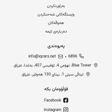
بەراوردکردن
وێستگەکانی شەحنکردن
هەواڵەکان
دەربارەی ئێمە
پەیوەندی
info@iqcars.net
6896
Blue Tower، نهۆمی 4، ئۆفیسی 407، بەغدا، عێراق
ئیتاڵی سیتی 1، بینای 130 هەولێر، عێراق
فۆڵۆومان بکە
Facebook
Instagram