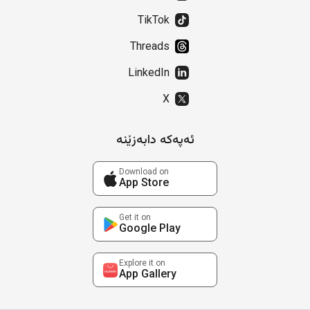
TikTok
Threads
LinkedIn
X
ئەپەکە دابەزێنە
Download on
App Store
Get it on
Google Play
Explore it on
App Gallery