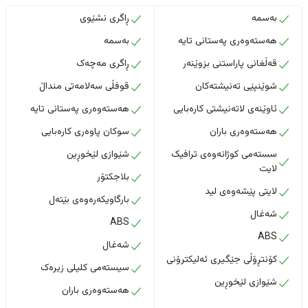
بەسمە
ڕاگری نشێوی
هەستەوەری پەستانی تایە
بەسمە
قەڵغانی پاراستنی بزوێنەر
ڕاگری مەچەک
شوێنپێی تەنیشتەکان
قوفڵی سەلامەتی منداڵ
ئاوێنەی لاتەنیشتی کارەبایی
هەستەوەری پەستانی تایە
هەستەوەری باران
سوکان پاوەری کارەبایی
سستەمی کوژانەوەی ترافیک
شێوازی لێخوڕین
لایت
بلاجکتۆر
لایتی پێشەوەی لید
بارگاویکەرەوەی بێتەل
شەغال
ABS
ABS
شەغال
کۆنتڕۆڵی جێگیری ئەلیکترۆنی
سیستەمی کلیلی زیرەک
شێوازی لێخوڕین
هەستەوەری باران