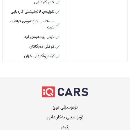
جام کارەبایی
ئاوێنەی لاتەنیشتی کارەبایی
سستەمی کوژانەوەی ترافیک
لایت
لایتی پێشەوەی لید
قوفڵی دەرگاکان
کۆنتڕۆڵکردنی خزان
ئۆتۆمبێلی نوێ
ئۆتۆمبێلی بەکارهاتوو
ڕێبەر