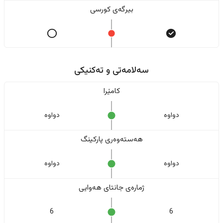
بیرگەی کورسی
سەلامەتی و تەکنیکی
کامێرا
دواوە
دواوە
هەستەوەری پارکینگ
دواوە
دواوە
ژمارەی جانتای هەوایی
6
6