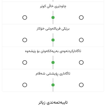
چاودێری خاڵی کوێر
برێکی فریاکەوتنی خۆکار
ئاگادارکردنەوەی بەریەککەوتن بۆ پێشەوە
ئاگاداری ڕۆیشتنی شەقام
تایبەتمەندی زیاتر