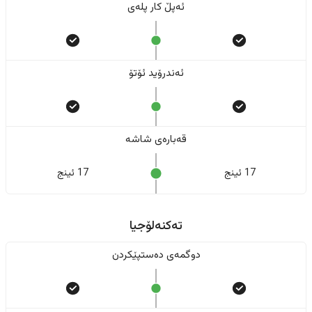
ئەپڵ کار پلەی
ئەندرۆید ئۆتۆ
قەبارەی شاشە
17 ئینج
17 ئینج
تەکنەلۆجیا
دوگمەی دەستپێکردن