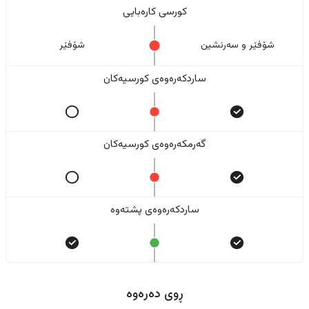
کورسی کارەبایی
شۆفێر و سەرنشین
شۆفێر
ساردکەرەوەی کورسیەکان
گەرمکەرەوەی کورسیەکان
ساردکەرەوەی پشتەوە
ڕوی دەرەوە