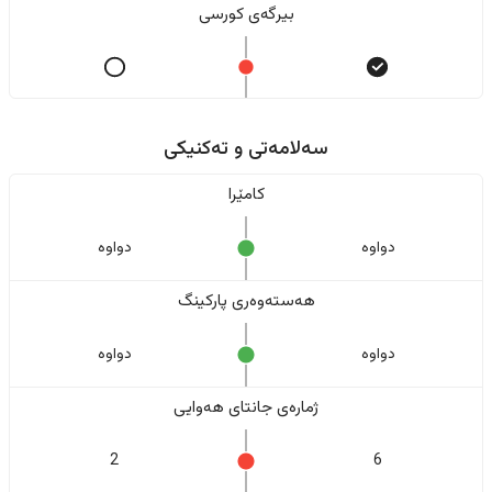
بیرگەی کورسی
سەلامەتی و تەکنیکی
کامێرا
دواوە
دواوە
هەستەوەری پارکینگ
دواوە
دواوە
ژمارەی جانتای هەوایی
2
6