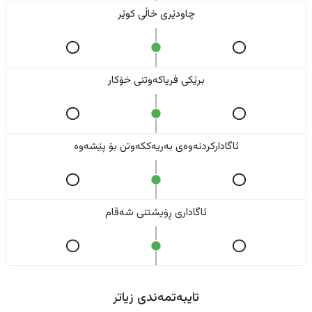
چاودێری خاڵی کوێر
برێکی فریاکەوتنی خۆکار
ئاگادارکردنەوەی بەریەککەوتن بۆ پێشەوە
ئاگاداری ڕۆیشتنی شەقام
تایبەتمەندی زیاتر