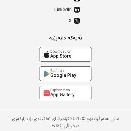
LinkedIn
X
ئەپەکە دابەزێنە
Download on
App Store
Get it on
Google Play
Explore it on
App Gallery
مافی لەبەرگرتنەوە © 2026 کۆمپانیای ئەلکیندی بۆ بازاڕگەری
دیجیتاڵی PJSC