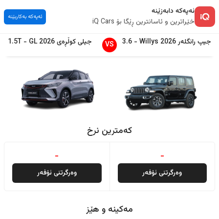
ئەپەکە دابەزێنە
ئەپەکە بەکاربێنە
خێراترین و ئاسانترین ڕێگا بۆ iQ Cars
جیپ
رانگلەر
2026
Willys
-
3.6
جیلی
کوڵڕەی
2026
GL
-
1.5T
VS
کەمترین نرخ
-
-
وەرگرتنی ئۆفەر
وەرگرتنی ئۆفەر
مەکینە و هێز