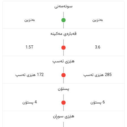
سوتەمەنی
بەنزین
بەنزین
قەبارەی مەکینە
1.5T
3.6
هێزی ئەسپ
285 هێزی ئەسپ
172 هێزی ئەسپ
پستۆن
6 پستۆن
4 پستۆن
هێزی سوڕان