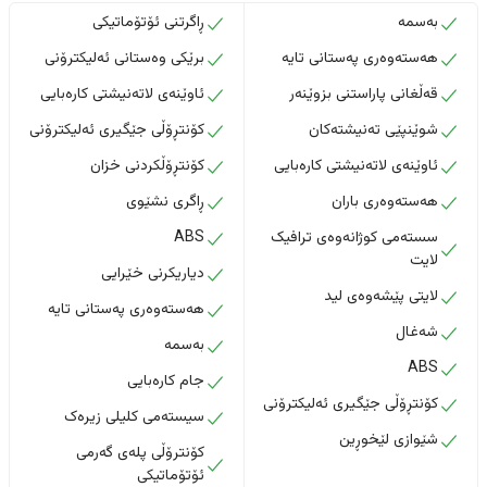
بەسمە
ڕاگرتنی ئۆتۆماتیکی
هەستەوەری پەستانی تایە
برێکی وەستانی ئەلیکترۆنی
قەڵغانی پاراستنی بزوێنەر
ئاوێنەی لاتەنیشتی کارەبایی
شوێنپێی تەنیشتەکان
کۆنتڕۆڵی جێگیری ئەلیکترۆنی
ئاوێنەی لاتەنیشتی کارەبایی
کۆنتڕۆڵکردنی خزان
هەستەوەری باران
ڕاگری نشێوی
سستەمی کوژانەوەی ترافیک
ABS
لایت
دیاریکرنی خێرایی
لایتی پێشەوەی لید
هەستەوەری پەستانی تایە
شەغال
بەسمە
ABS
جام کارەبایی
کۆنتڕۆڵی جێگیری ئەلیکترۆنی
سیستەمی کلیلی زیرەک
شێوازی لێخوڕین
کۆنترۆڵی پلەی گەرمی
ئۆتۆماتیکی