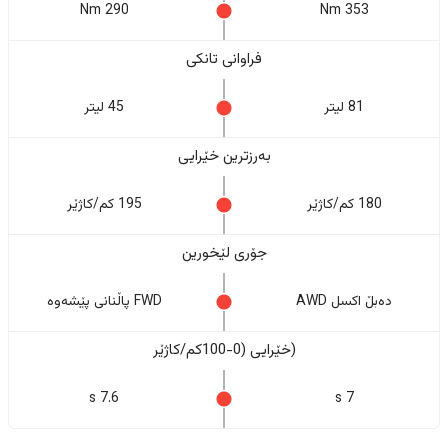
290 Nm
353 Nm
فراوانی تانکی
81 لیتر
45 لیتر
بەرزترین خێرایی
180 کم/کاژێر
195 کم/کاژێر
جۆری لێخورین
دەبڵ اکسل AWD
FWD پاڵنانی پێشەوە
(خێرایی (0-100کم/کاژێر
7.6 s
7 s