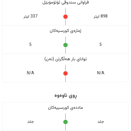
فراوانی سندوقی ئۆتۆمۆبێل
898 لیتر
337 لیتر
ژمارەی کورسیەکان
5
5
تواناى بار هەڵگرتن (تەن)
N/A
N/A
ڕوی ناوەوە
ماددەی کورسییەکان
جلد
جلد