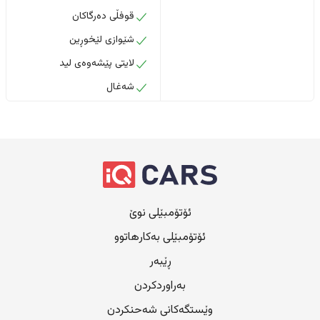
قوفڵی دەرگاکان
شێوازی لێخوڕین
لایتی پێشەوەی لید
شەغال
ئۆتۆمبێلی نوێ
ئۆتۆمبێلی بەکارهاتوو
ڕێبەر
بەراوردکردن
وێستگەکانی شەحنکردن