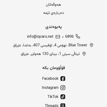
هەواڵەکان
دەربارەی ئێمە
پەیوەندی
info@iqcars.net
6896
Blue Tower، نهۆمی 4، ئۆفیسی 407، بەغدا، عێراق
ئیتاڵی سیتی 1، بینای 130 هەولێر، عێراق
فۆڵۆومان بکە
Facebook
Instagram
TikTok
Threads