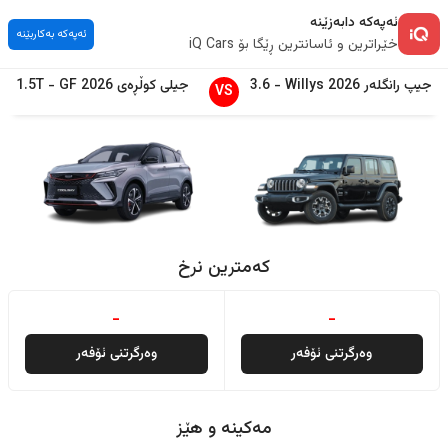
ئەپەکە دابەزێنە
ئەپەکە بەکاربێنە
خێراترین و ئاسانترین ڕێگا بۆ iQ Cars
جیپ
رانگلەر
2026
Willys
-
3.6
جیلی
کوڵڕەی
2026
GF
-
1.5T
VS
کەمترین نرخ
-
-
وەرگرتنی ئۆفەر
وەرگرتنی ئۆفەر
مەکینە و هێز