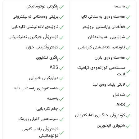
بەسمە
ڕاگرتنی ئۆتۆماتیکی
هەستەوەری پەستانی تایە
برێکی وەستانی ئەلیکترۆنی
قەڵغانی پاراستنی بزوێنەر
ئاوێنەی لاتەنیشتی کارەبایی
شوێنپێی تەنیشتەکان
کۆنتڕۆڵی جێگیری ئەلیکترۆنی
ئاوێنەی لاتەنیشتی کارەبایی
کۆنتڕۆڵکردنی خزان
هەستەوەری باران
ڕاگری نشێوی
سستەمی کوژانەوەی ترافیک
ABS
لایت
دیاریکرنی خێرایی
لایتی پێشەوەی لید
هەستەوەری پەستانی تایە
شەغال
بەسمە
ABS
جام کارەبایی
کۆنتڕۆڵی جێگیری ئەلیکترۆنی
سیستەمی کلیلی زیرەک
شێوازی لێخوڕین
کۆنترۆڵی پلەی گەرمی
ئۆتۆماتیکی