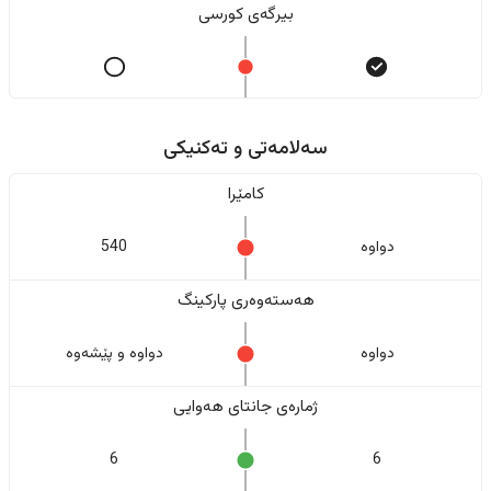
بیرگەی کورسی
سەلامەتی و تەکنیکی
کامێرا
دواوە
540
هەستەوەری پارکینگ
دواوە
دواوە و پێشەوە
ژمارەی جانتای هەوایی
6
6