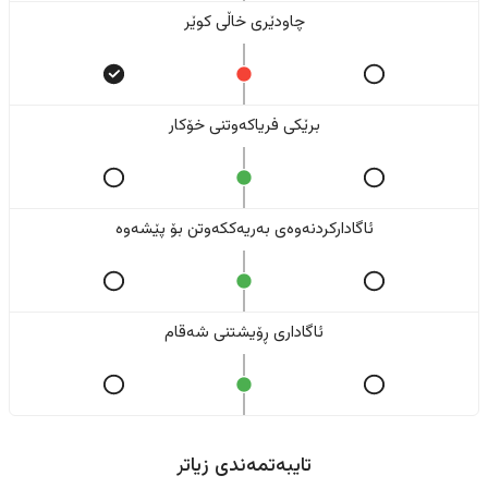
چاودێری خاڵی کوێر
برێکی فریاکەوتنی خۆکار
ئاگادارکردنەوەی بەریەککەوتن بۆ پێشەوە
ئاگاداری ڕۆیشتنی شەقام
تایبەتمەندی زیاتر