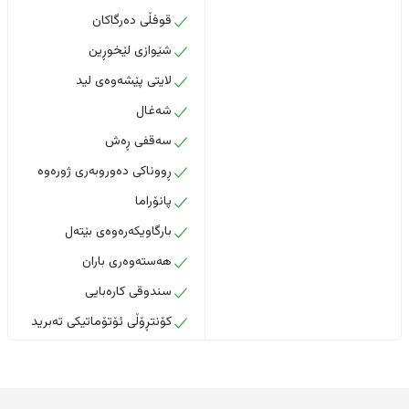
قوفڵی دەرگاکان
شێوازی لێخوڕین
لایتی پێشەوەی لید
شەغال
سەقفی ڕەش
ڕووناکی دەوروبەری ژورەوە
پانۆراما
بارگاویکەرەوەی بێتەل
هەستەوەری باران
سندوقی کارەبایی
کۆنتڕۆڵی ئۆتۆماتیکی تەبرید