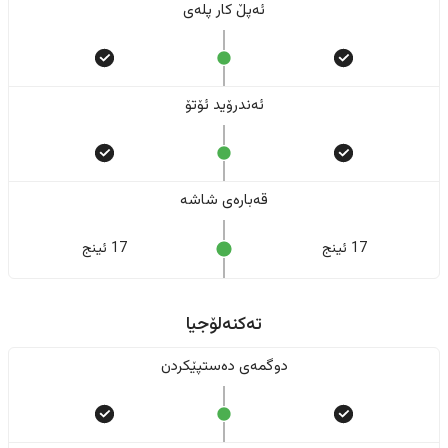
ئەپڵ کار پلەی
ئەندرۆید ئۆتۆ
قەبارەی شاشە
17 ئینج
17 ئینج
تەکنەلۆجیا
دوگمەی دەستپێکردن