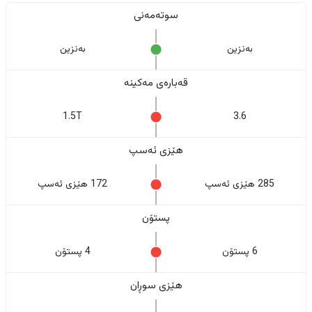
سوتەمەنی
بەنزین
بەنزین
قەبارەی مەکینە
1.5T
3.6
هێزی ئەسپ
285 هێزی ئەسپ
172 هێزی ئەسپ
پستۆن
6 پستۆن
4 پستۆن
هێزی سوڕان