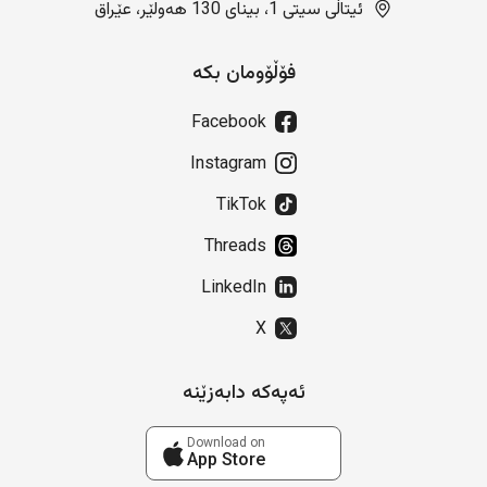
ئیتاڵی سیتی 1، بینای 130 هەولێر، عێراق
فۆڵۆومان بکە
Facebook
Instagram
TikTok
Threads
LinkedIn
X
ئەپەکە دابەزێنە
Download on
App Store