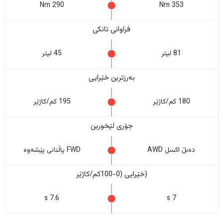
290 Nm
353 Nm
فراوانی تانکی
81 لیتر
45 لیتر
بەرزترین خێرایی
180 کم/کاژێر
195 کم/کاژێر
جۆری لێخورین
دەبڵ اکسل AWD
FWD پاڵنانی پێشەوە
(خێرایی (0-100کم/کاژێر
7.6 s
7 s