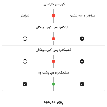
کورسی کارەبایی
شۆفێر و سەرنشین
شۆفێر
ساردکەرەوەی کورسیەکان
گەرمکەرەوەی کورسیەکان
ساردکەرەوەی پشتەوە
ڕوی دەرەوە