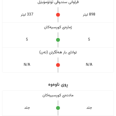
فراوانی سندوقی ئۆتۆمۆبێل
898 لیتر
337 لیتر
ژمارەی کورسیەکان
5
5
تواناى بار هەڵگرتن (تەن)
N/A
N/A
ڕوی ناوەوە
ماددەی کورسییەکان
جلد
جلد