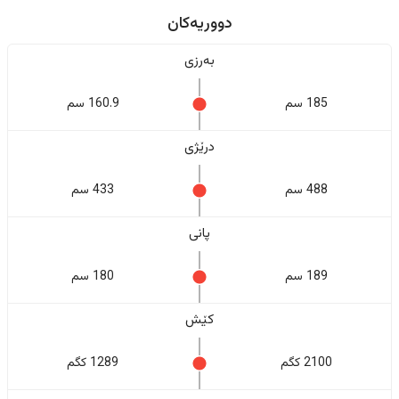
دووریەکان
بەرزی
185 سم
160.9 سم
درێژی
488 سم
433 سم
پانی
189 سم
180 سم
کێش
2100 کگم
1289 کگم