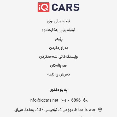
ئۆتۆمبێلی نوێ
ئۆتۆمبێلی بەکارهاتوو
ڕێبەر
بەراوردکردن
وێستگەکانی شەحنکردن
هەواڵەکان
دەربارەی ئێمە
پەیوەندی
info@iqcars.net
6896
Blue Tower، نهۆمی 4، ئۆفیسی 407، بەغدا، عێراق