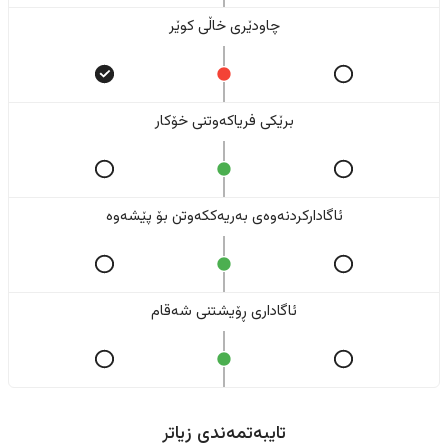
چاودێری خاڵی کوێر
برێکی فریاکەوتنی خۆکار
ئاگادارکردنەوەی بەریەککەوتن بۆ پێشەوە
ئاگاداری ڕۆیشتنی شەقام
تایبەتمەندی زیاتر