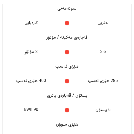
سوتەمەنی
بەنزین
کارەبایی
قەبارەی مەکینە / مۆتۆر
3.6
2 مۆتۆڕ
هێزی ئەسپ
285 هێزی ئەسپ
400 هێزی ئەسپ
پستۆن / قەبارەی پاتری
6 پستۆن
90 kWh
هێزی سوڕان