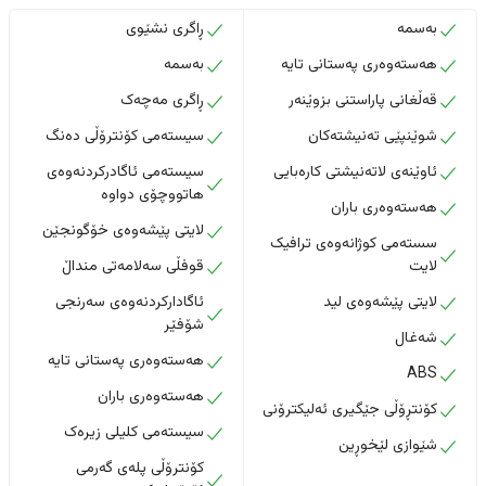
بەسمە
ڕاگری نشێوی
هەستەوەری پەستانی تایە
بەسمە
قەڵغانی پاراستنی بزوێنەر
ڕاگری مەچەک
شوێنپێی تەنیشتەکان
سیستەمی کۆنترۆڵی دەنگ
ئاوێنەی لاتەنیشتی کارەبایی
سیستەمی ئاگادرکردنەوەی
هاتووچۆی دواوە
هەستەوەری باران
لایتی پێشەوەی خۆگونجێن
سستەمی کوژانەوەی ترافیک
لایت
قوفڵی سەلامەتی منداڵ
لایتی پێشەوەی لید
ئاگادارکردنەوەی سەرنجی
شۆفێر
شەغال
هەستەوەری پەستانی تایە
ABS
هەستەوەری باران
کۆنتڕۆڵی جێگیری ئەلیکترۆنی
سیستەمی کلیلی زیرەک
شێوازی لێخوڕین
کۆنترۆڵی پلەی گەرمی