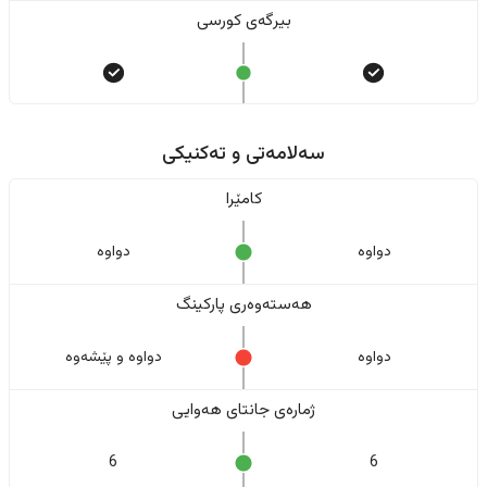
بیرگەی کورسی
سەلامەتی و تەکنیکی
کامێرا
دواوە
دواوە
هەستەوەری پارکینگ
دواوە
دواوە و پێشەوە
ژمارەی جانتای هەوایی
6
6