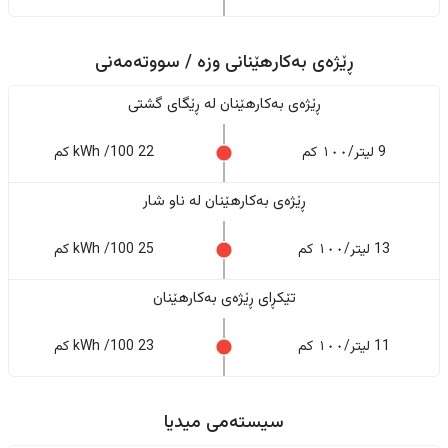
ڕێژەی بەکارهێنانی وزە / سووتەمەنی
ڕێژەى بەکارهێنان له ڕێگای گشتی
9 لیتر/١٠٠ کم
22 kWh /100 کم
ڕێژەى بەکارهێنان له ناو شار
13 لیتر/١٠٠ کم
25 kWh /100 کم
تێکڕای ڕێژەى بەکارهێنان
11 لیتر/١٠٠ کم
23 kWh /100 کم
سیستەمی میدیا