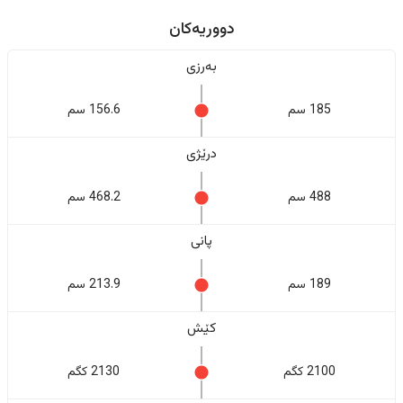
دووریەکان
بەرزی
185 سم
156.6 سم
درێژی
488 سم
468.2 سم
پانی
189 سم
213.9 سم
کێش
2100 کگم
2130 کگم