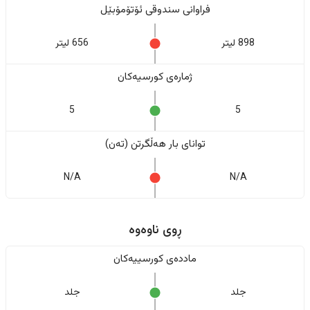
فراوانی سندوقی ئۆتۆمۆبێل
898 لیتر
656 لیتر
ژمارەی کورسیەکان
5
5
تواناى بار هەڵگرتن (تەن)
N/A
N/A
ڕوی ناوەوە
ماددەی کورسییەکان
جلد
جلد