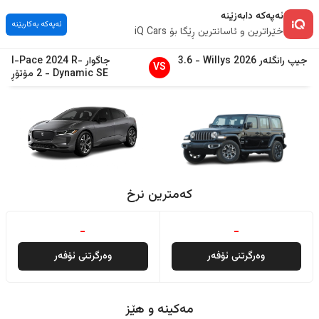
ئەپەکە دابەزێنە
ئەپەکە بەکاربێنە
خێراترین و ئاسانترین ڕێگا بۆ iQ Cars
جیپ
رانگلەر
2026
Willys
-
3.6
جاگوار
R-
2024
I-Pace
VS
Dynamic SE
-
2 مۆتۆڕ
کەمترین نرخ
-
-
وەرگرتنی ئۆفەر
وەرگرتنی ئۆفەر
مەکینە و هێز