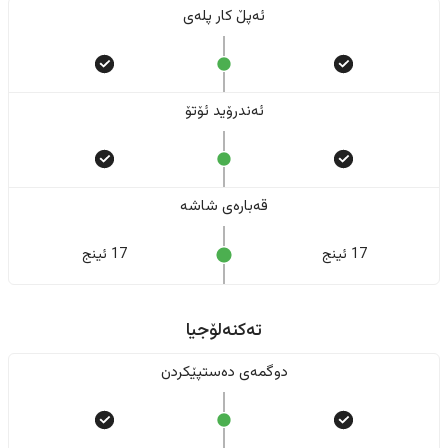
ئەپڵ کار پلەی
ئەندرۆید ئۆتۆ
قەبارەی شاشە
17 ئینج
17 ئینج
تەکنەلۆجیا
دوگمەی دەستپێکردن