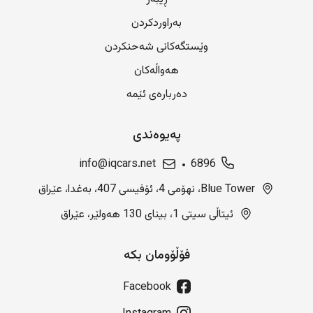
بەراوردکردن
وێستگەکانی شەحنکردن
هەواڵەکان
دەربارەی ئێمە
پەیوەندی
info@iqcars.net
6896
Blue Tower، نهۆمی 4، ئۆفیسی 407، بەغدا، عێراق
ئیتاڵی سیتی 1، بینای 130 هەولێر، عێراق
فۆڵۆومان بکە
Facebook