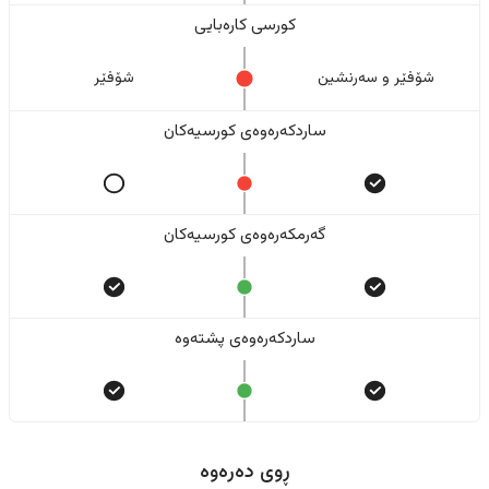
کورسی کارەبایی
شۆفێر و سەرنشین
شۆفێر
ساردکەرەوەی کورسیەکان
گەرمکەرەوەی کورسیەکان
ساردکەرەوەی پشتەوە
ڕوی دەرەوە