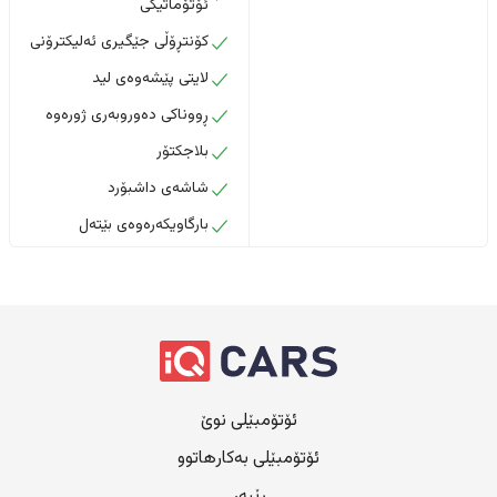
ئۆتۆماتیکی
کۆنتڕۆڵی جێگیری ئەلیکترۆنی
لایتی پێشەوەی لید
ڕووناکی دەوروبەری ژورەوە
بلاجکتۆر
شاشەی داشبۆرد
بارگاویکەرەوەی بێتەل
ئۆتۆمبێلی نوێ
ئۆتۆمبێلی بەکارهاتوو
ڕێبەر