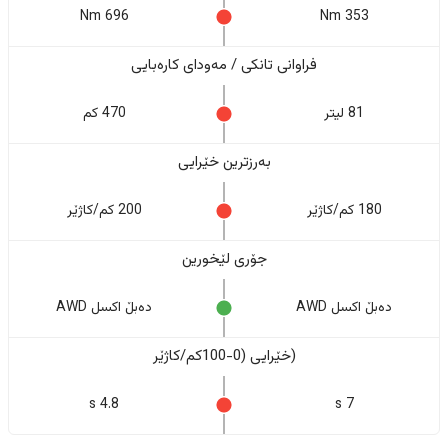
696 Nm
353 Nm
فراوانی تانکی / مەودای کارەبایی
81 لیتر
470 كم
بەرزترین خێرایی
180 کم/کاژێر
200 کم/کاژێر
جۆری لێخورین
دەبڵ اکسل AWD
دەبڵ اکسل AWD
(خێرایی (0-100کم/کاژێر
4.8 s
7 s