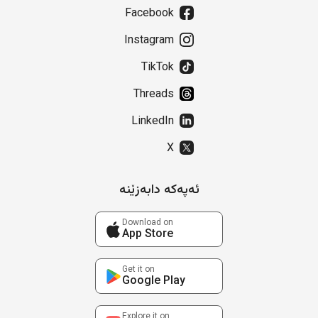
Facebook
Instagram
TikTok
Threads
LinkedIn
X
ئەپەکە دابەزێنە
Download on
App Store
Get it on
Google Play
Explore it on