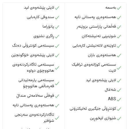
بەسمە
لایتی پێشەوەی لید
هەستەوەری پەستانی تایە
سندوقی کارەبایی
قەڵغانی پاراستنی بزوێنەر
پانۆراما
شوێنپێی تەنیشتەکان
ڕاگری نشێوی
ئاوێنەی لاتەنیشتی کارەبایی
سیستەمی کۆنترۆڵی دەنگ
هەستەوەری باران
لایتی پێشەوەی خۆگونجێن
سستەمی کوژانەوەی ترافیک
سیستەمی ئاگادرکردنەوەی
لایت
هاتووچۆی دواوە
لایتی پێشەوەی لید
سیستەمی یارمەتیدانی
قەرەباڵغی هاتووچۆ
شەغال
قوفڵی سەلامەتی منداڵ
ABS
هەستەوەری پەستانی تایە
کۆنتڕۆڵی جێگیری ئەلیکترۆنی
ئاگادارکردنەوەی سەرنجی
شێوازی لێخوڕین
شۆفێر