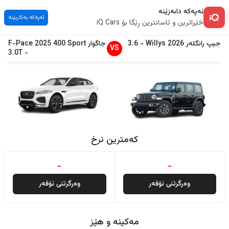
ئەپەکە دابەزێنە
ئەپەکە بەکاربێنە
خێراترین و ئاسانترین ڕێگا بۆ iQ Cars
جیپ
رانگلەر
2026
Willys
-
3.6
جاگوار
400 Sport
2025
F-Pace
VS
3.0T
-
کەمترین نرخ
-
-
وەرگرتنی ئۆفەر
وەرگرتنی ئۆفەر
مەکینە و هێز