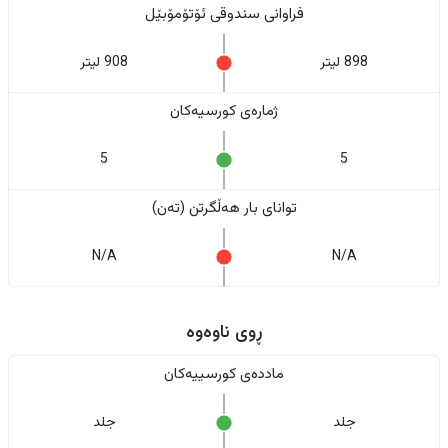
فراوانی سندوقی ئۆتۆمۆبێل
898 لیتر
908 لیتر
ژمارەی کورسیەکان
5
5
تواناى بار هەڵگرتن (تەن)
N/A
N/A
ڕوی ناوەوە
ماددەی کورسییەکان
جلد
جلد