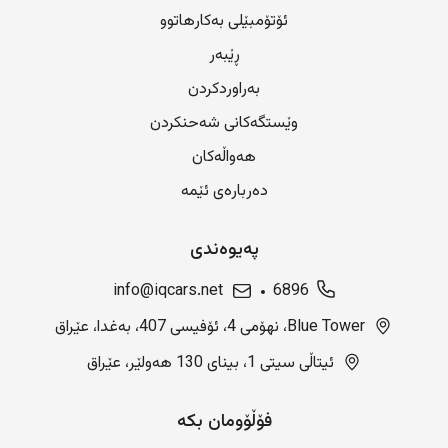
ئۆتۆمبێلی بەکارهاتوو
ڕێبەر
بەراوردکردن
وێستگەکانی شەحنکردن
هەواڵەکان
دەربارەی ئێمە
پەیوەندی
info@iqcars.net
6896
Blue Tower، نهۆمی 4، ئۆفیسی 407، بەغدا، عێراق
ئیتاڵی سیتی 1، بینای 130 هەولێر، عێراق
فۆڵۆومان بکە