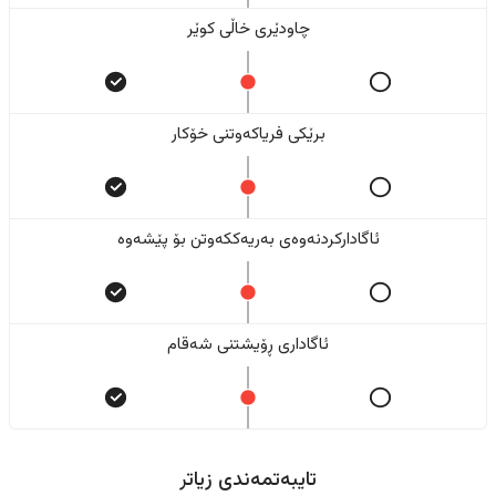
چاودێری خاڵی کوێر
برێکی فریاکەوتنی خۆکار
ئاگادارکردنەوەی بەریەککەوتن بۆ پێشەوە
ئاگاداری ڕۆیشتنی شەقام
تایبەتمەندی زیاتر