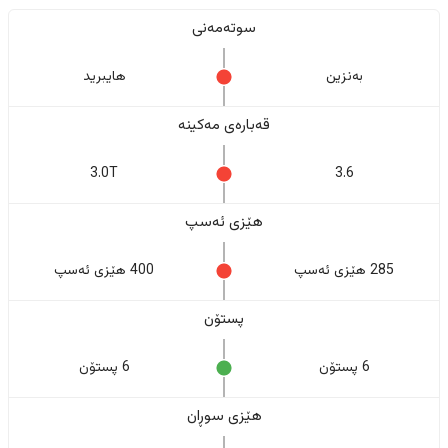
سوتەمەنی
بەنزین
هایبرید
قەبارەی مەکینە
3.0T
3.6
هێزی ئەسپ
285 هێزی ئەسپ
400 هێزی ئەسپ
پستۆن
6 پستۆن
6 پستۆن
هێزی سوڕان