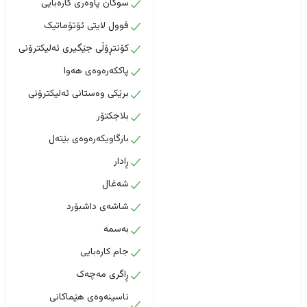
سوکان پاوەری کارەبایی
فوول لایتی ئۆتۆماتیک
کۆنتڕۆڵی جێگیری ئەلیکترۆنی
پاککەرەوەی هەوا
برێکی وەستانی ئەلیکترۆنی
بلاجکتۆر
بارگاویکەرەوەی بێتەل
ڕادار
شەغال
شاشەی داشبۆرد
بەسمە
جام کارەبایی
ڕاگری مەچەک
ناسینەوەی هێماکانی