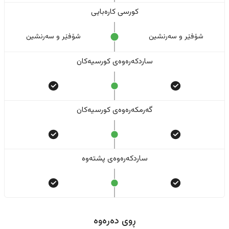
کورسی کارەبایی
شۆفێر و سەرنشین
شۆفێر و سەرنشین
ساردکەرەوەی کورسیەکان
گەرمکەرەوەی کورسیەکان
ساردکەرەوەی پشتەوە
ڕوی دەرەوە