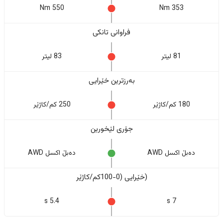
550 Nm
353 Nm
فراوانی تانکی
81 لیتر
83 لیتر
بەرزترین خێرایی
180 کم/کاژێر
250 کم/کاژێر
جۆری لێخورین
دەبڵ اکسل AWD
دەبڵ اکسل AWD
(خێرایی (0-100کم/کاژێر
5.4 s
7 s