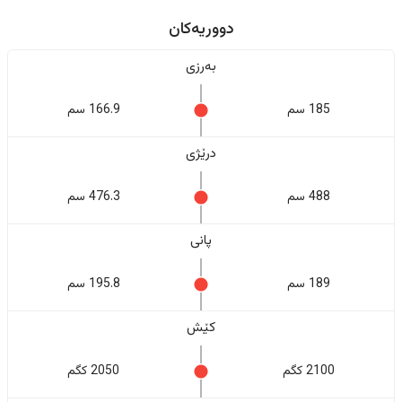
دووریەکان
بەرزی
185 سم
166.9 سم
درێژی
488 سم
476.3 سم
پانی
189 سم
195.8 سم
کێش
2100 کگم
2050 کگم