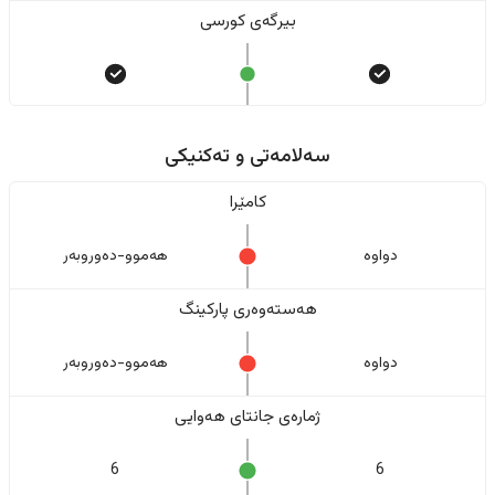
بیرگەی کورسی
سەلامەتی و تەکنیکی
کامێرا
دواوە
هەموو-دەوروبەر
هەستەوەری پارکینگ
دواوە
هەموو-دەوروبەر
ژمارەی جانتای هەوایی
6
6