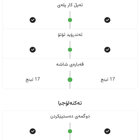
ئەپڵ کار پلەی
ئەندرۆید ئۆتۆ
قەبارەی شاشە
17 ئینج
17 ئینج
تەکنەلۆجیا
دوگمەی دەستپێکردن