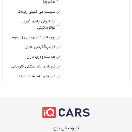
هاتوچۆ
سیستەمی کلیلی زیرەک
کۆنترۆڵی پلەی گەرمی
ئۆتۆماتیکی
ڕووناکی دەوروبەری ژورەوە
کۆنتڕۆڵکردنی خزان
هەستەوەری باران
ئاوێنەی لاتەنیشتی کارەبایی
ئاوێنەی تەنیشت هیتەر
ئۆتۆمبێلی نوێ