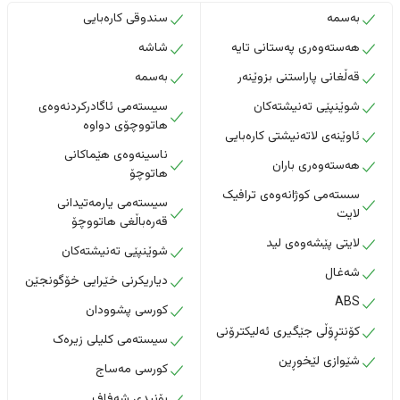
بەسمە
سندوقی کارەبایی
هەستەوەری پەستانی تایە
شاشە
قەڵغانی پاراستنی بزوێنەر
بەسمە
شوێنپێی تەنیشتەکان
سیستەمی ئاگادرکردنەوەی
هاتووچۆی دواوە
ئاوێنەی لاتەنیشتی کارەبایی
ناسینەوەی هێماکانی
هەستەوەری باران
هاتوچۆ
سستەمی کوژانەوەی ترافیک
سیستەمی یارمەتیدانی
لایت
قەرەباڵغی هاتووچۆ
لایتی پێشەوەی لید
شوێنپێی تەنیشتەکان
شەغال
دیاریکرنی خێرایی خۆگونجێن
ABS
کورسی پشوودان
کۆنتڕۆڵی جێگیری ئەلیکترۆنی
سیستەمی کلیلی زیرەک
شێوازی لێخوڕین
کورسی مەساج
بۆنیدی شەفاف