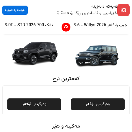
ئەپەکە دابەزێنە
ئەپەکە بەکاربێنە
خێراترین و ئاسانترین ڕێگا بۆ iQ Cars
جیپ
رانگلەر
2026
Willys
-
3.6
تانک
700
2026
STD
-
3.0T
VS
کەمترین نرخ
-
-
وەرگرتنی ئۆفەر
وەرگرتنی ئۆفەر
مەکینە و هێز