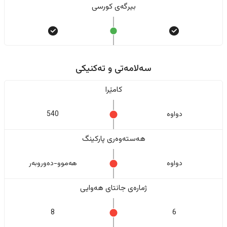
بیرگەی کورسی
سەلامەتی و تەکنیکی
کامێرا
دواوە
540
هەستەوەری پارکینگ
دواوە
هەموو-دەوروبەر
ژمارەی جانتای هەوایی
8
6