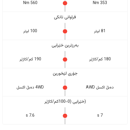
560 Nm
353 Nm
فراوانی تانکی
81 لیتر
100 لیتر
بەرزترین خێرایی
180 کم/کاژێر
190 کم/کاژێر
جۆری لێخورین
دەبڵ اکسل AWD
4WD دەبڵ اکسل
(خێرایی (0-100کم/کاژێر
7.6 s
7 s