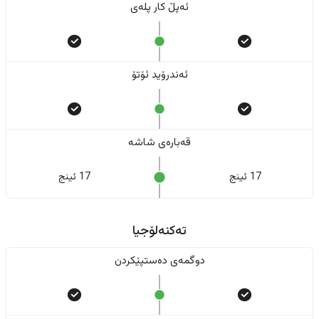
ئەپڵ کار پلەی
ئەندرۆید ئۆتۆ
قەبارەی شاشە
17 ئینج
17 ئینج
تەکنەلۆجیا
دوگمەی دەستپێکردن