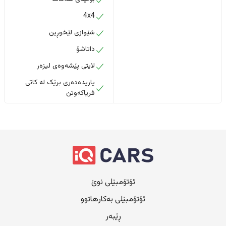
4x4
شێوازی لێخوڕین
داتاشۆ
لایتی پێشەوەی لیزەر
یاریدەدەری برێک لە کاتی
فریاکەوتن
ئۆتۆمبێلی نوێ
ئۆتۆمبێلی بەکارهاتوو
ڕێبەر