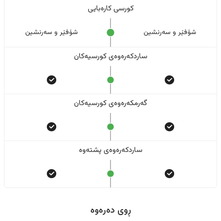
کورسی کارەبایی
شۆفێر و سەرنشین
شۆفێر و سەرنشین
ساردکەرەوەی کورسیەکان
گەرمکەرەوەی کورسیەکان
ساردکەرەوەی پشتەوە
ڕوی دەرەوە