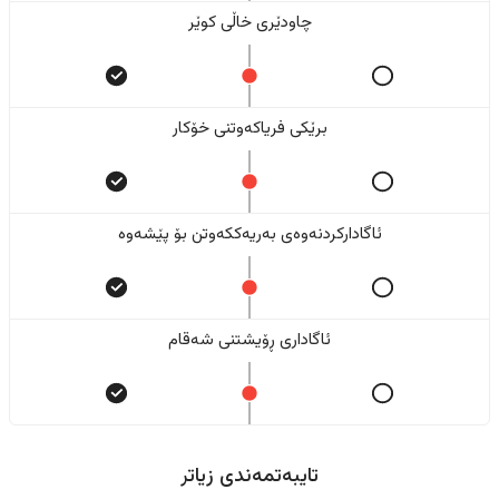
چاودێری خاڵی کوێر
برێکی فریاکەوتنی خۆکار
ئاگادارکردنەوەی بەریەککەوتن بۆ پێشەوە
ئاگاداری ڕۆیشتنی شەقام
تایبەتمەندی زیاتر