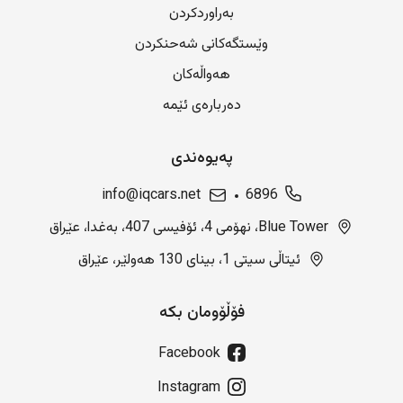
بەراوردکردن
وێستگەکانی شەحنکردن
هەواڵەکان
دەربارەی ئێمە
پەیوەندی
info@iqcars.net
6896
Blue Tower، نهۆمی 4، ئۆفیسی 407، بەغدا، عێراق
ئیتاڵی سیتی 1، بینای 130 هەولێر، عێراق
فۆڵۆومان بکە
Facebook
Instagram