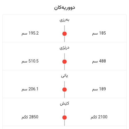
دووریەکان
بەرزی
185 سم
195.2 سم
درێژی
488 سم
510.5 سم
پانی
189 سم
206.1 سم
کێش
2100 کگم
2850 کگم