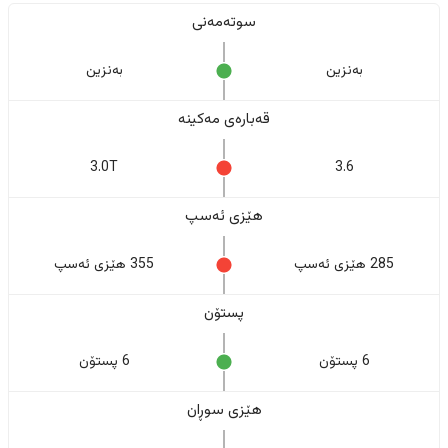
سوتەمەنی
بەنزین
بەنزین
قەبارەی مەکینە
3.0T
3.6
هێزی ئەسپ
285 هێزی ئەسپ
355 هێزی ئەسپ
پستۆن
6 پستۆن
6 پستۆن
هێزی سوڕان