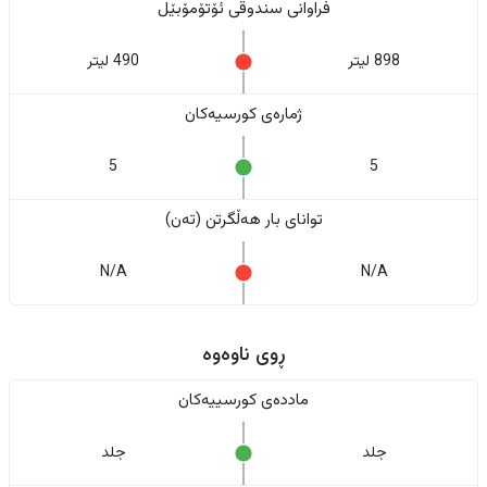
فراوانی سندوقی ئۆتۆمۆبێل
898 لیتر
490 لیتر
ژمارەی کورسیەکان
5
5
تواناى بار هەڵگرتن (تەن)
N/A
N/A
ڕوی ناوەوە
ماددەی کورسییەکان
جلد
جلد