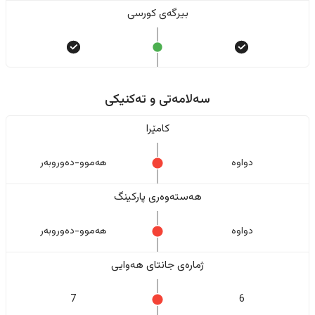
بیرگەی کورسی
سەلامەتی و تەکنیکی
کامێرا
دواوە
هەموو-دەوروبەر
هەستەوەری پارکینگ
دواوە
هەموو-دەوروبەر
ژمارەی جانتای هەوایی
7
6