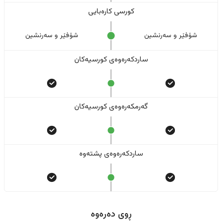
کورسی کارەبایی
شۆفێر و سەرنشین
شۆفێر و سەرنشین
ساردکەرەوەی کورسیەکان
گەرمکەرەوەی کورسیەکان
ساردکەرەوەی پشتەوە
ڕوی دەرەوە