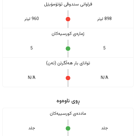
فراوانی سندوقی ئۆتۆمۆبێل
898 لیتر
960 لیتر
ژمارەی کورسیەکان
5
5
تواناى بار هەڵگرتن (تەن)
N/A
N/A
ڕوی ناوەوە
ماددەی کورسییەکان
جلد
جلد