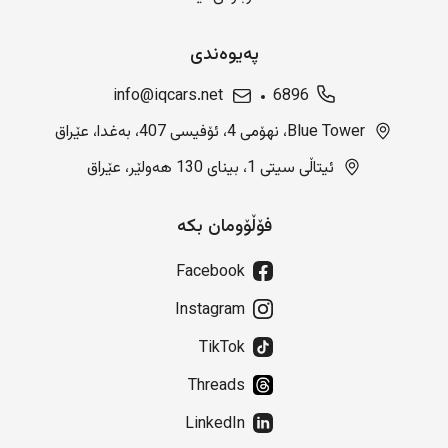
پەیوەندی
info@iqcars.net
6896
Blue Tower، نهۆمی 4، ئۆفیسی 407، بەغدا، عێراق
ئیتاڵی سیتی 1، بینای 130 هەولێر، عێراق
فۆڵۆومان بکە
Facebook
Instagram
TikTok
Threads
LinkedIn