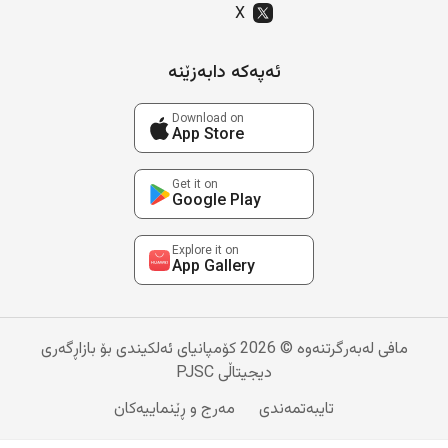
X
ئەپەکە دابەزێنە
Download on
App Store
Get it on
Google Play
Explore it on
App Gallery
مافی لەبەرگرتنەوە © 2026 کۆمپانیای ئەلکیندی بۆ بازاڕگەری
دیجیتاڵی PJSC
تایبەتمەندی
مەرج و ڕێنماییەکان