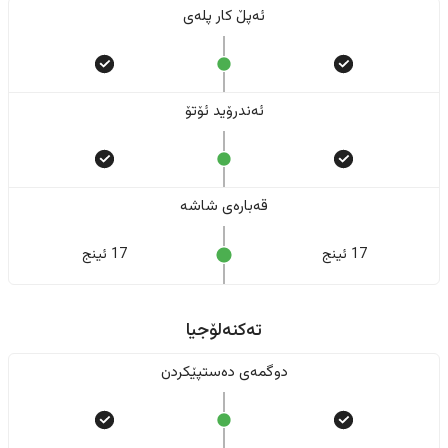
ئەپڵ کار پلەی
ئەندرۆید ئۆتۆ
قەبارەی شاشە
17 ئینج
17 ئینج
تەکنەلۆجیا
دوگمەی دەستپێکردن