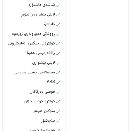
شاشەی داشبۆرد
لایتی پێشەوەی لیزەر
داتاشۆ
ڕووناکی دەوروبەری ژورەوە
کۆنتڕۆڵی جێگیری ئەلیکترۆنی
پاککەرەوەی هەوا
لایتی پێشوازی
سیستەمی دەبڵی هەوایی
ABS
قوفڵی دەرگاکان
کۆنتڕۆڵکردنی خزان
سوکان هیتەر
بلاجکتۆر
شێوازی لێخوڕین