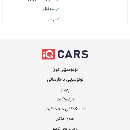
شەغال
ڕادار
ئۆتۆمبێلی نوێ
ئۆتۆمبێلی بەکارهاتوو
ڕێبەر
بەراوردکردن
وێستگەکانی شەحنکردن
هەواڵەکان
دەربارەی ئێمە