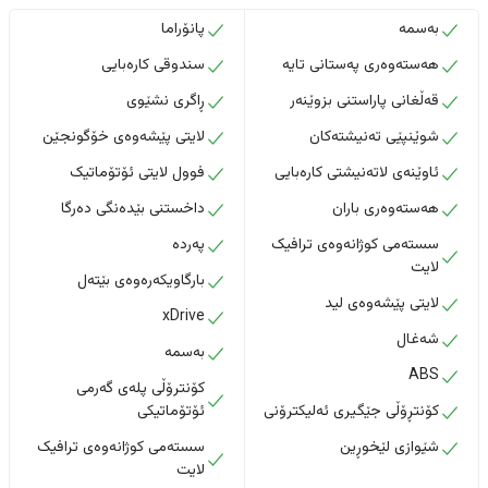
بەسمە
پانۆراما
هەستەوەری پەستانی تایە
سندوقی کارەبایی
قەڵغانی پاراستنی بزوێنەر
ڕاگری نشێوی
شوێنپێی تەنیشتەکان
لایتی پێشەوەی خۆگونجێن
ئاوێنەی لاتەنیشتی کارەبایی
فوول لایتی ئۆتۆماتیک
هەستەوەری باران
داخستنى بێدەنگى دەرگا
سستەمی کوژانەوەی ترافیک
پەردە
لایت
بارگاویکەرەوەی بێتەل
لایتی پێشەوەی لید
xDrive
شەغال
بەسمە
ABS
کۆنترۆڵی پلەی گەرمی
کۆنتڕۆڵی جێگیری ئەلیکترۆنی
ئۆتۆماتیکی
شێوازی لێخوڕین
سستەمی کوژانەوەی ترافیک
لایت