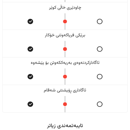
چاودێری خاڵی کوێر
برێکی فریاکەوتنی خۆکار
ئاگادارکردنەوەی بەریەککەوتن بۆ پێشەوە
ئاگاداری ڕۆیشتنی شەقام
تایبەتمەندی زیاتر