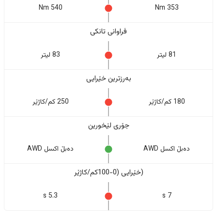
540 Nm
353 Nm
فراوانی تانکی
81 لیتر
83 لیتر
بەرزترین خێرایی
180 کم/کاژێر
250 کم/کاژێر
جۆری لێخورین
دەبڵ اکسل AWD
دەبڵ اکسل AWD
(خێرایی (0-100کم/کاژێر
5.3 s
7 s