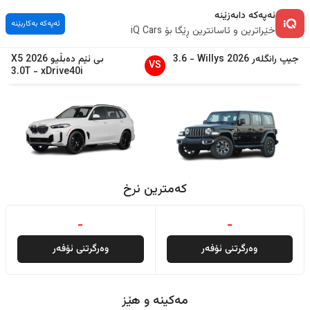
ئەپەکە دابەزێنە
ئەپەکە بەکاربێنە
خێراترین و ئاسانترین ڕێگا بۆ iQ Cars
جیپ
رانگلەر
2026
Willys
-
3.6
بی ئێم دەبڵیو
2026
X5
VS
3.0T
-
xDrive40i
کەمترین نرخ
-
-
وەرگرتنی ئۆفەر
وەرگرتنی ئۆفەر
مەکینە و هێز