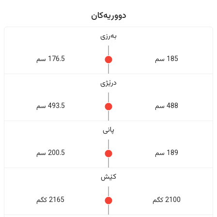
دووریەکان
بەرزی
185 سم
176.5 سم
درێژی
488 سم
493.5 سم
پانی
189 سم
200.5 سم
کێش
2100 کگم
2165 کگم