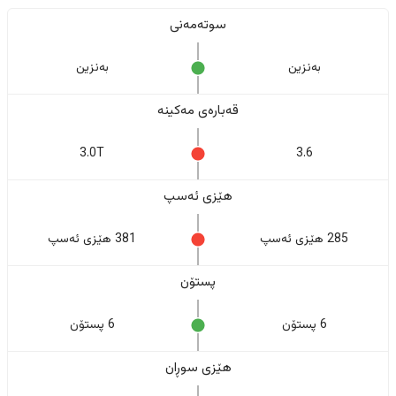
سوتەمەنی
بەنزین
بەنزین
قەبارەی مەکینە
3.0T
3.6
هێزی ئەسپ
285 هێزی ئەسپ
381 هێزی ئەسپ
پستۆن
6 پستۆن
6 پستۆن
هێزی سوڕان