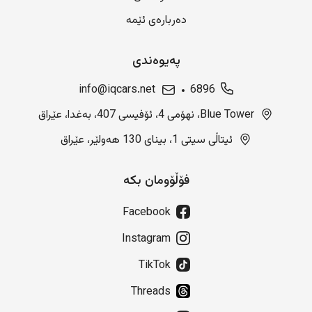
دەربارەی ئێمە
پەیوەندی
info@iqcars.net
6896
Blue Tower، نهۆمی 4، ئۆفیسی 407، بەغدا، عێراق
ئیتاڵی سیتی 1، بینای 130 هەولێر، عێراق
فۆڵۆومان بکە
Facebook
Instagram
TikTok
Threads