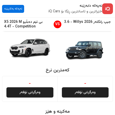
ئەپەکە دابەزێنە
ئەپەکە بەکاربێنە
خێراترین و ئاسانترین ڕێگا بۆ iQ Cars
جیپ
رانگلەر
2026
Willys
-
3.6
بی ئێم دەبڵیو
M
2026
X5
VS
4.4T
-
Competition
کەمترین نرخ
-
-
وەرگرتنی ئۆفەر
وەرگرتنی ئۆفەر
مەکینە و هێز