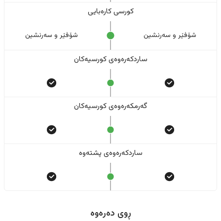
کورسی کارەبایی
شۆفێر و سەرنشین
شۆفێر و سەرنشین
ساردکەرەوەی کورسیەکان
گەرمکەرەوەی کورسیەکان
ساردکەرەوەی پشتەوە
ڕوی دەرەوە