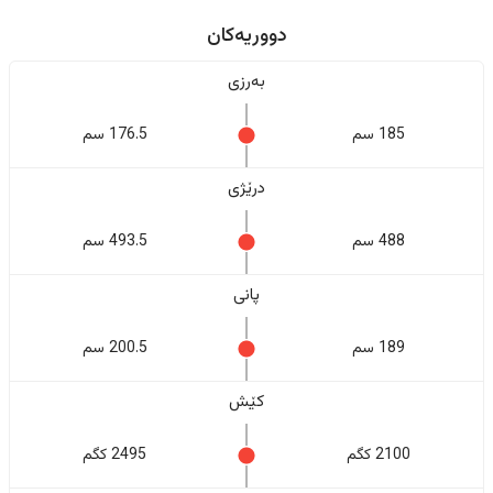
دووریەکان
بەرزی
185 سم
176.5 سم
درێژی
488 سم
493.5 سم
پانی
189 سم
200.5 سم
کێش
2100 کگم
2495 کگم