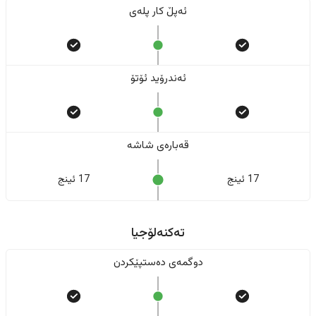
ئەپڵ کار پلەی
ئەندرۆید ئۆتۆ
قەبارەی شاشە
17 ئینج
17 ئینج
تەکنەلۆجیا
دوگمەی دەستپێکردن