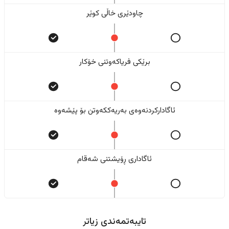
چاودێری خاڵی کوێر
برێکی فریاکەوتنی خۆکار
ئاگادارکردنەوەی بەریەککەوتن بۆ پێشەوە
ئاگاداری ڕۆیشتنی شەقام
تایبەتمەندی زیاتر