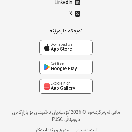
LinkedIn
X
ئەپەکە دابەزێنە
Download on
App Store
Get it on
Google Play
Explore it on
App Gallery
مافی لەبەرگرتنەوە © 2026 کۆمپانیای ئەلکیندی بۆ بازاڕگەری
دیجیتاڵی PJSC
تایبەتمەندی
مەرج و ڕێنماییەکان