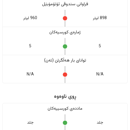
فراوانی سندوقی ئۆتۆمۆبێل
898 لیتر
960 لیتر
ژمارەی کورسیەکان
5
5
تواناى بار هەڵگرتن (تەن)
N/A
N/A
ڕوی ناوەوە
ماددەی کورسییەکان
جلد
جلد