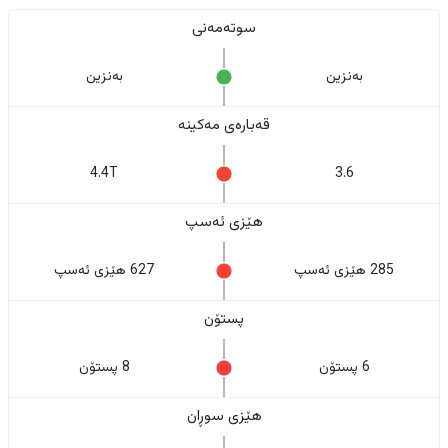
سوتەمەنی
بەنزین
بەنزین
قەبارەی مەکینە
4.4T
3.6
هێزی ئەسپ
285 هێزی ئەسپ
627 هێزی ئەسپ
پستۆن
6 پستۆن
8 پستۆن
هێزی سوڕان