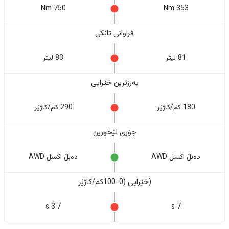
750 Nm
353 Nm
فراوانی تانکی
81 لیتر
83 لیتر
بەرزترین خێرایی
180 کم/کاژێر
290 کم/کاژێر
جۆری لێخورین
دەبڵ اکسل AWD
دەبڵ اکسل AWD
(خێرایی (0-100کم/کاژێر
3.7 s
7 s