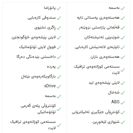
بەسمە
پانۆراما
هەستەوەری پەستانی تایە
سندوقی کارەبایی
قەڵغانی پاراستنی بزوێنەر
ڕاگری نشێوی
شوێنپێی تەنیشتەکان
لایتی پێشەوەی خۆگونجێن
ئاوێنەی لاتەنیشتی کارەبایی
فوول لایتی ئۆتۆماتیک
هەستەوەری باران
داخستنى بێدەنگى دەرگا
سستەمی کوژانەوەی ترافیک
پەردە
لایت
بارگاویکەرەوەی بێتەل
لایتی پێشەوەی لید
xDrive
شەغال
بەسمە
ABS
کۆنترۆڵی پلەی گەرمی
کۆنتڕۆڵی جێگیری ئەلیکترۆنی
ئۆتۆماتیکی
شێوازی لێخوڕین
سستەمی کوژانەوەی ترافیک
لایت