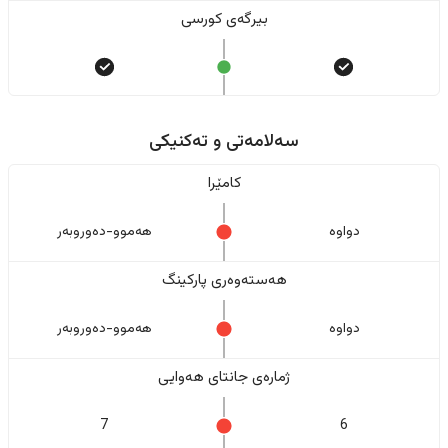
بیرگەی کورسی
سەلامەتی و تەکنیکی
کامێرا
دواوە
هەموو-دەوروبەر
هەستەوەری پارکینگ
دواوە
هەموو-دەوروبەر
ژمارەی جانتای هەوایی
7
6