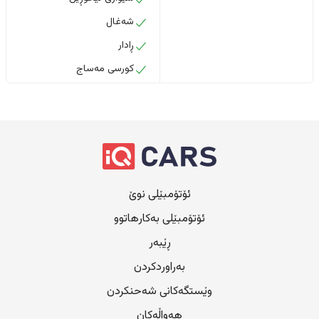
شەغال
ڕادار
کورسی مەساج
ئۆتۆمبێلی نوێ
ئۆتۆمبێلی بەکارهاتوو
ڕێبەر
بەراوردکردن
وێستگەکانی شەحنکردن
هەواڵەکان