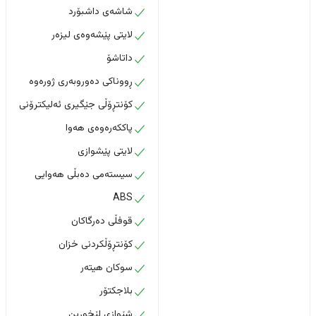
شاشەی داشبۆرد
لایتی پێشەوەی لیزەر
داتاشۆ
ڕووناکی دەوروبەری ژورەوە
کۆنتڕۆڵی جێگیری ئەلیکترۆنی
پاککەرەوەی هەوا
لایتی پێشوازی
سیستەمی دەبڵی هەوایی
ABS
قوفڵی دەرگاکان
کۆنتڕۆڵکردنی خزان
سوکان هیتەر
بلاجکتۆر
شێوازی لێخوڕین