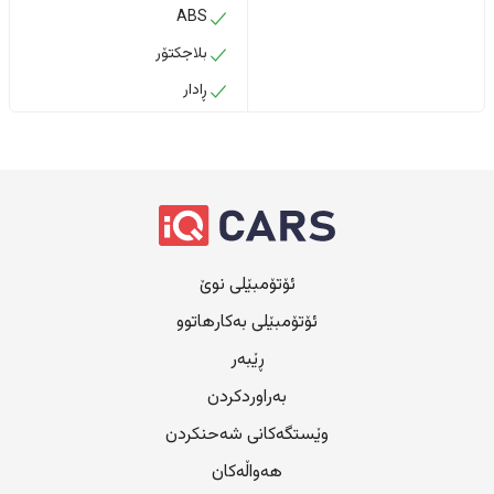
ABS
بلاجکتۆر
ڕادار
ئۆتۆمبێلی نوێ
ئۆتۆمبێلی بەکارهاتوو
ڕێبەر
بەراوردکردن
وێستگەکانی شەحنکردن
هەواڵەکان