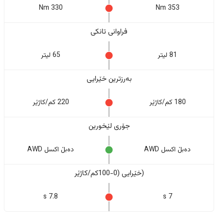
330 Nm
353 Nm
فراوانی تانکی
81 لیتر
65 لیتر
بەرزترین خێرایی
180 کم/کاژێر
220 کم/کاژێر
جۆری لێخورین
دەبڵ اکسل AWD
دەبڵ اکسل AWD
(خێرایی (0-100کم/کاژێر
7.8 s
7 s