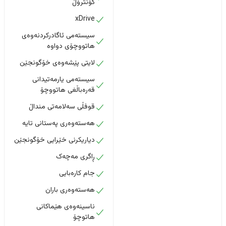
کۆنترۆڵ
xDrive
سیستەمی ئاگادرکردنەوەی
هاتووچۆی دواوە
لایتی پێشەوەی خۆگونجێن
سیستەمی یارمەتیدانی
قەرەباڵغی هاتووچۆ
قوفڵی سەلامەتی منداڵ
هەستەوەری پەستانی تایە
دیاریکرنی خێرایی خۆگونجێن
ڕاگری مەچەک
جام کارەبایی
هەستەوەری باران
ناسینەوەی هێماکانی
هاتوچۆ