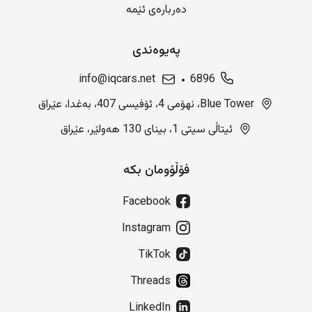
دەربارەی ئێمە
پەیوەندی
info@iqcars.net
6896
Blue Tower، نهۆمی 4، ئۆفیسی 407، بەغدا، عێراق
ئیتاڵی سیتی 1، بینای 130 هەولێر، عێراق
فۆڵۆومان بکە
Facebook
Instagram
TikTok
Threads
LinkedIn