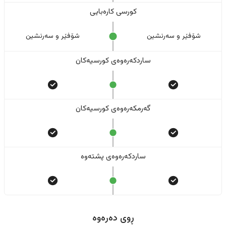
کورسی کارەبایی
شۆفێر و سەرنشین
شۆفێر و سەرنشین
ساردکەرەوەی کورسیەکان
گەرمکەرەوەی کورسیەکان
ساردکەرەوەی پشتەوە
ڕوی دەرەوە