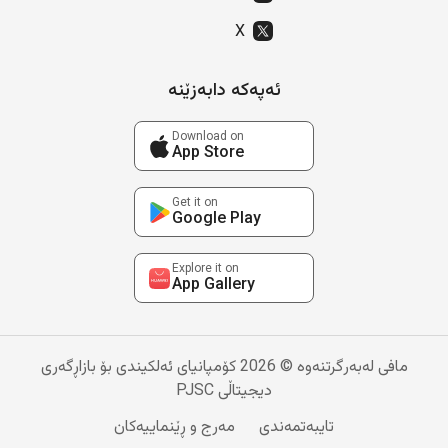
X
ئەپەکە دابەزێنە
Download on
App Store
Get it on
Google Play
Explore it on
App Gallery
مافی لەبەرگرتنەوە © 2026 کۆمپانیای ئەلکیندی بۆ بازاڕگەری
دیجیتاڵی PJSC
تایبەتمەندی
مەرج و ڕێنماییەکان