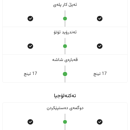
ئەپڵ کار پلەی
ئەندرۆید ئۆتۆ
قەبارەی شاشە
17 ئینج
17 ئینج
تەکنەلۆجیا
دوگمەی دەستپێکردن