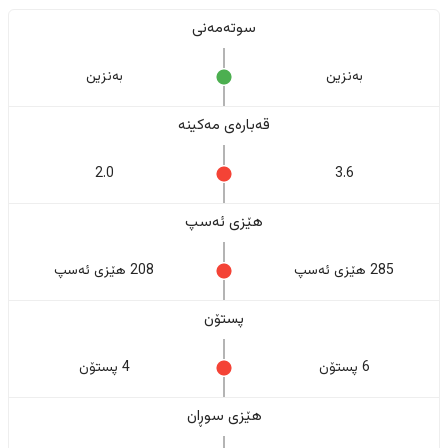
سوتەمەنی
بەنزین
بەنزین
قەبارەی مەکینە
2.0
3.6
هێزی ئەسپ
285 هێزی ئەسپ
208 هێزی ئەسپ
پستۆن
6 پستۆن
4 پستۆن
هێزی سوڕان