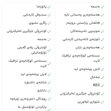
بەسمە
پانۆراما
هەستەوەری پەستانی تایە
سندوقی کارەبایی
قەڵغانی پاراستنی بزوێنەر
ڕاگری نشێوی
شوێنپێی تەنیشتەکان
کۆنتڕۆڵی جێگیری ئەلیکترۆنی
ئاوێنەی لاتەنیشتی کارەبایی
بەسمە
هەستەوەری باران
کۆنترۆڵی پلەی گەرمی
ئۆتۆماتیکی
سستەمی کوژانەوەی ترافیک
لایت
سستەمی کوژانەوەی ترافیک
لایت
لایتی پێشەوەی لید
لایتی پێشەوەی لید
شەغال
شاشەی داشبۆرد
ABS
داتاشۆ
کۆنتڕۆڵی جێگیری ئەلیکترۆنی
ڕووناکی دەوروبەری ژورەوە
شێوازی لێخوڕین
پارکردنی ئۆتۆمبێل بە