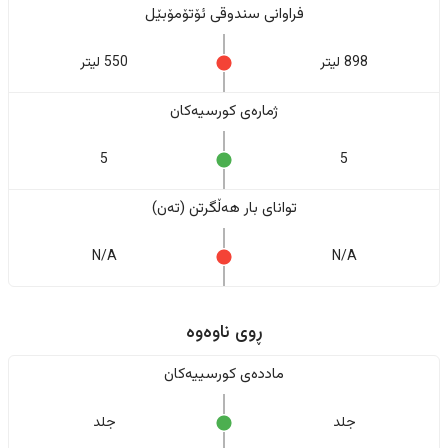
فراوانی سندوقی ئۆتۆمۆبێل
898 لیتر
550 لیتر
ژمارەی کورسیەکان
5
5
تواناى بار هەڵگرتن (تەن)
N/A
N/A
ڕوی ناوەوە
ماددەی کورسییەکان
جلد
جلد