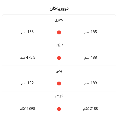
دووریەکان
بەرزی
185 سم
166 سم
درێژی
488 سم
475.5 سم
پانی
189 سم
192 سم
کێش
2100 کگم
1890 کگم