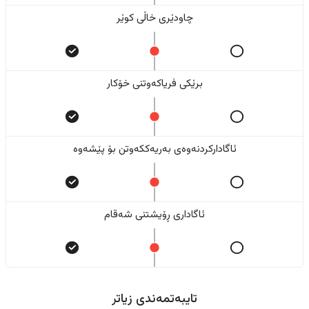
چاودێری خاڵی کوێر
برێکی فریاکەوتنی خۆکار
ئاگادارکردنەوەی بەریەککەوتن بۆ پێشەوە
ئاگاداری ڕۆیشتنی شەقام
تایبەتمەندی زیاتر