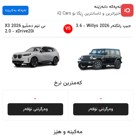
ئەپەکە دابەزێنە
ئەپەکە بەکاربێنە
خێراترین و ئاسانترین ڕێگا بۆ iQ Cars
جیپ
رانگلەر
2026
Willys
-
3.6
بی ئێم دەبڵیو
2026
X3
VS
2.0
-
xDrive20i
کەمترین نرخ
-
-
وەرگرتنی ئۆفەر
وەرگرتنی ئۆفەر
مەکینە و هێز