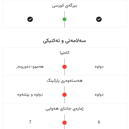
بیرگەی کورسی
سەلامەتی و تەکنیکی
کامێرا
دواوە
هەموو-دەوروبەر
هەستەوەری پارکینگ
دواوە
دواوە و پێشەوە
ژمارەی جانتای هەوایی
7
6