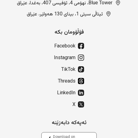
Blue Tower، نهۆمی 4، ئۆفیسی 407، بەغدا، عێراق
ئیتاڵی سیتی 1، بینای 130 هەولێر، عێراق
فۆڵۆومان بکە
Facebook
Instagram
TikTok
Threads
LinkedIn
X
ئەپەکە دابەزێنە
Download on