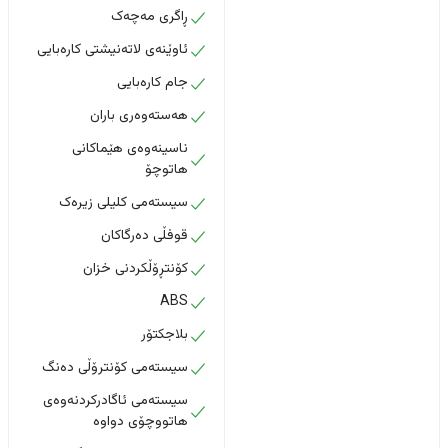
ڕاگری مەچەک
ئاوێنەی لاتەنیشتی کارەبایی
جام کارەبایی
هەستەوەری باران
ناسینەوەی هێماکانی
هاتوچۆ
سیستەمی کلیلی زیرەک
قوفڵی دەرگاکان
کۆنتڕۆڵکردنی خزان
ABS
بلاجکتۆر
سیستەمی کۆنترۆڵی دەنگ
سیستەمی ئاگادرکردنەوەی
هاتووچۆی دواوە