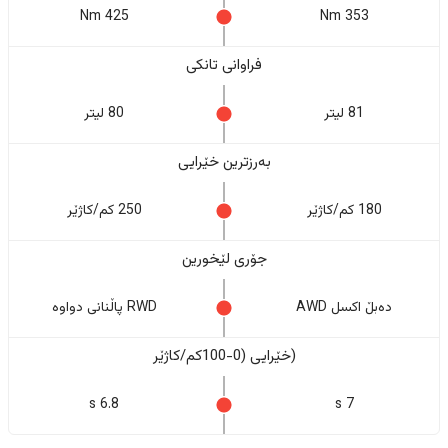
425 Nm
353 Nm
فراوانی تانکی
81 لیتر
80 لیتر
بەرزترین خێرایی
180 کم/کاژێر
250 کم/کاژێر
جۆری لێخورین
دەبڵ اکسل AWD
RWD پاڵنانی دواوە
(خێرایی (0-100کم/کاژێر
6.8 s
7 s