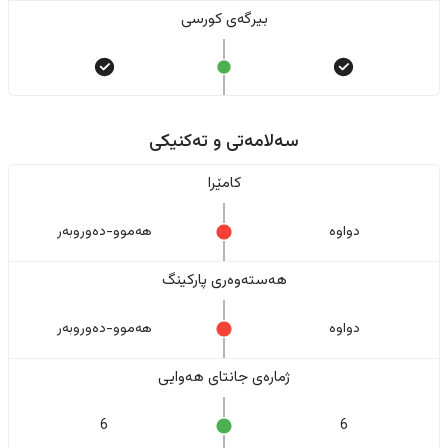
بیرگەی کورسی
سەلامەتی و تەکنیکی
کامێرا
دواوە
هەموو-دەوروبەر
هەستەوەری پارکینگ
دواوە
هەموو-دەوروبەر
ژمارەی جانتای هەوایی
6
6