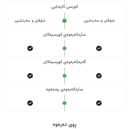
کورسی کارەبایی
شۆفێر و سەرنشین
شۆفێر و سەرنشین
ساردکەرەوەی کورسیەکان
گەرمکەرەوەی کورسیەکان
ساردکەرەوەی پشتەوە
ڕوی دەرەوە