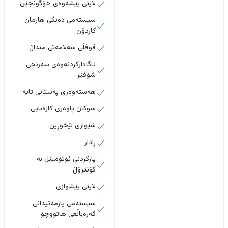
لایتی پێشەوەی خۆگونجێن
سیستەمی دەنگی هارمان
کاردۆن
قوفڵی سەلامەتی منداڵ
ئاگادارکردنەوەی سەرنجی
شۆفێر
هەستەوەری پەستانی تایە
سوکان پاوەری کارەبایی
شێوازی لێخوڕین
ڕادار
پارکردنی ئۆتۆمبێل بە
کۆنترۆڵ
لایتی پێشوازی
سیستەمی یارمەتیدانی
قەرەباڵغی هاتووچۆ