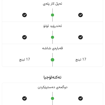
ئەپڵ کار پلەی
ئەندرۆید ئۆتۆ
قەبارەی شاشە
17 ئینج
17 ئینج
تەکنەلۆجیا
دوگمەی دەستپێکردن