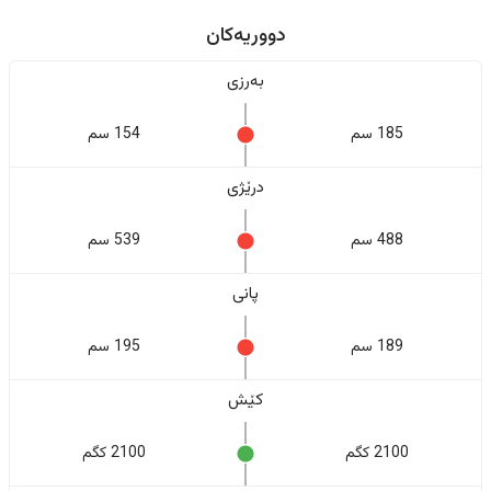
دووریەکان
بەرزی
185 سم
154 سم
درێژی
488 سم
539 سم
پانی
189 سم
195 سم
کێش
2100 کگم
2100 کگم