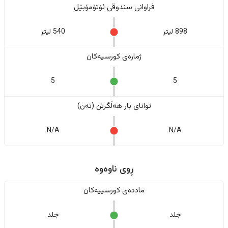
فراوانی سندوقی ئۆتۆمۆبێل
898 لیتر
540 لیتر
ژمارەی کورسیەکان
5
5
تواناى بار هەڵگرتن (تەن)
N/A
N/A
ڕوی ناوەوە
ماددەی کورسییەکان
جلد
جلد