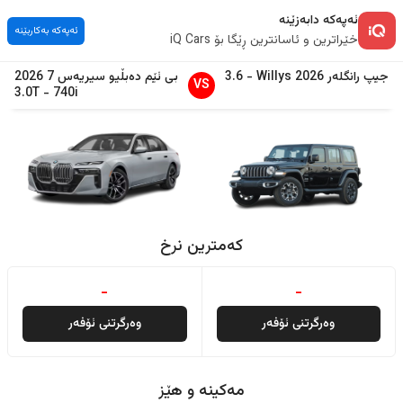
ئەپەکە دابەزێنە
ئەپەکە بەکاربێنە
خێراترین و ئاسانترین ڕێگا بۆ iQ Cars
جیپ
رانگلەر
2026
Willys
-
3.6
بی ئێم دەبڵیو
سیریەس 7
2026
VS
3.0T
-
740i
کەمترین نرخ
-
-
وەرگرتنی ئۆفەر
وەرگرتنی ئۆفەر
مەکینە و هێز