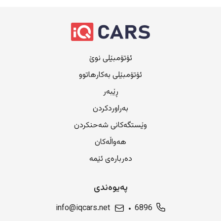
ئۆتۆمبێلی نوێ
ئۆتۆمبێلی بەکارهاتوو
ڕێبەر
بەراوردکردن
وێستگەکانی شەحنکردن
هەواڵەکان
دەربارەی ئێمە
پەیوەندی
info@iqcars.net
6896