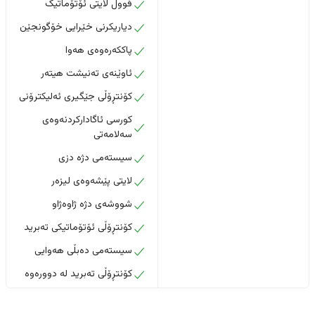
فوول لایتی ئۆتۆماتیک
دیاریکرنی خێرایی خۆگونجێن
پاککەرەوەی هەوا
ئاوێنەی تەنیشت هیتەر
کۆنتڕۆڵی جێگیری ئەلیکترۆنی
کورسی ئاگادارکردنەوەی
سەلامەتی
سیستەمی دژە دزی
لایتی پێشەوەی لیزەر
شووشەی دژە ژاوەژاو
کۆنتڕۆڵی ئۆتۆماتیکی تەبرید
سیستەمی دەبڵی هەوایی
کۆنتڕۆڵی تەبرید لە دوورەوە