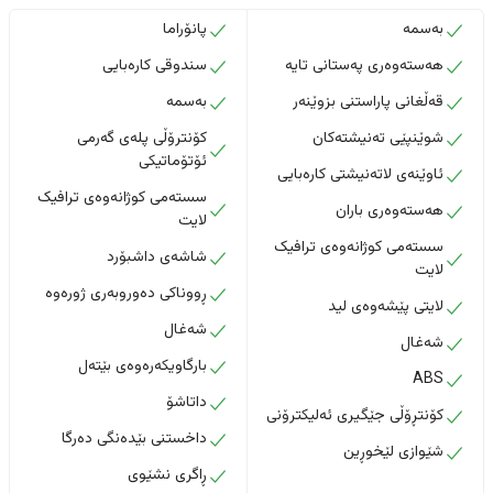
بەسمە
پانۆراما
هەستەوەری پەستانی تایە
سندوقی کارەبایی
قەڵغانی پاراستنی بزوێنەر
بەسمە
شوێنپێی تەنیشتەکان
کۆنترۆڵی پلەی گەرمی
ئۆتۆماتیکی
ئاوێنەی لاتەنیشتی کارەبایی
سستەمی کوژانەوەی ترافیک
هەستەوەری باران
لایت
سستەمی کوژانەوەی ترافیک
شاشەی داشبۆرد
لایت
ڕووناکی دەوروبەری ژورەوە
لایتی پێشەوەی لید
شەغال
شەغال
بارگاویکەرەوەی بێتەل
ABS
داتاشۆ
کۆنتڕۆڵی جێگیری ئەلیکترۆنی
داخستنى بێدەنگى دەرگا
شێوازی لێخوڕین
ڕاگری نشێوی