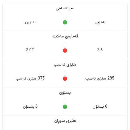
سوتەمەنی
بەنزین
بەنزین
قەبارەی مەکینە
3.0T
3.6
هێزی ئەسپ
285 هێزی ئەسپ
375 هێزی ئەسپ
پستۆن
6 پستۆن
6 پستۆن
هێزی سوڕان