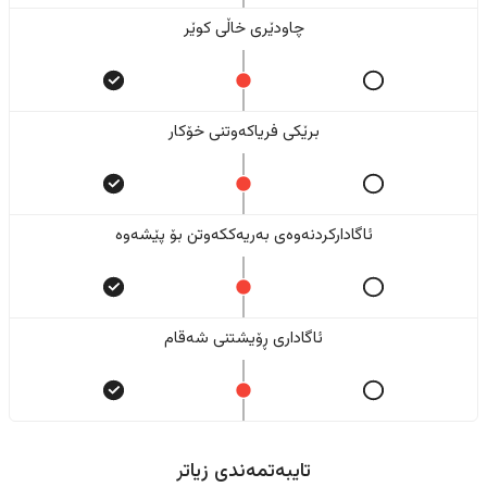
چاودێری خاڵی کوێر
برێکی فریاکەوتنی خۆکار
ئاگادارکردنەوەی بەریەککەوتن بۆ پێشەوە
ئاگاداری ڕۆیشتنی شەقام
تایبەتمەندی زیاتر