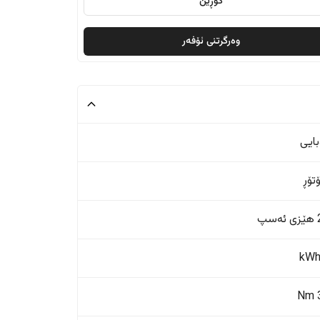
گۆڕین
وەرگرتنی ئۆفەر
بایی
پ