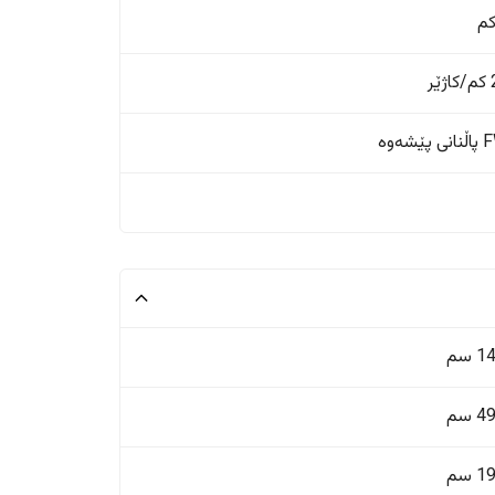
ر
ێشەوە
 سم
 سم
 سم