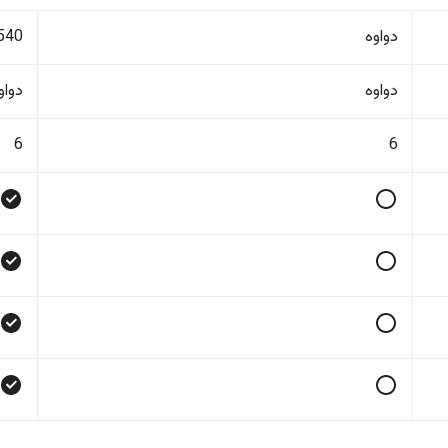
دواوە
540
دواوە
دواو
6
6