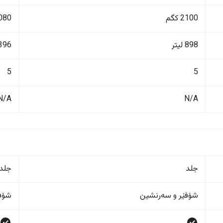
2100 کگم
2080 ک
898 لیتر
396 لیت
5
5
N/A
N/A
جلد
جلد
شۆفێر و سەرنشین
شۆفێ