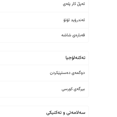
ئەپڵ کار پلەی
ئەندرۆید ئۆتۆ
قەبارەی شاشە
تەکنەلۆجیا
دوگمەی دەستپێکردن
بیرگەی کورسی
سەلامەتی و تەکنیکی