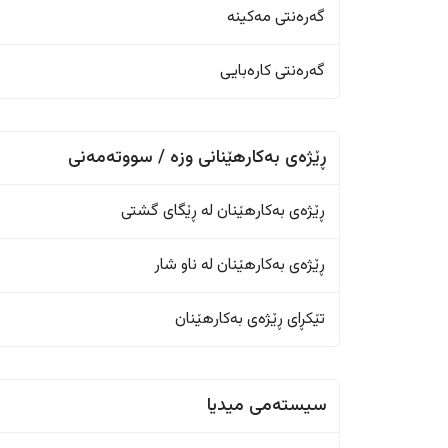
گەرەنتی مەکینە
گەرەنتی کارەبایی
ڕێژەی بەکارهێنانی وزە / سووتەمەنی
ڕێژەى بەکارهێنان له ڕێگای گشتی
ڕێژەى بەکارهێنان له ناو شار
تێکڕای ڕێژەى بەکارهێنان
سیستەمی میدیا