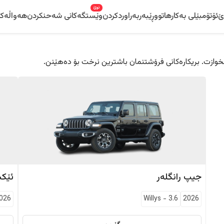
نوێ
ێ
ئۆتۆمبێلی بەکارهاتوو
ڕێبەر
بەراوردکردن
وێستگەکانی شەحنکردن
هەواڵەکا
 دڵخوازت. بریکارەکانی فرۆشتنمان باشترین نرخت بۆ دەهێنن.
جیپ
رانگلەر
ئێک
026
Willys
-
3.6
2026