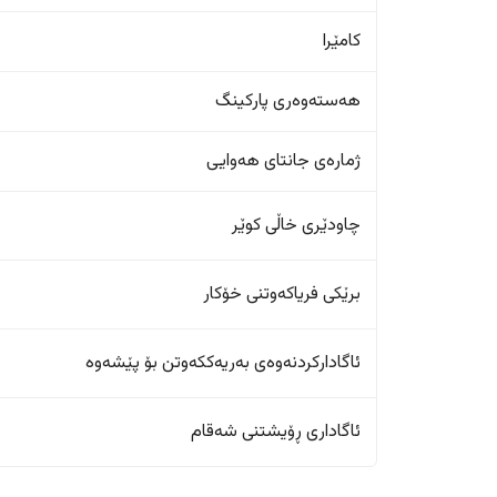
کامێرا
هەستەوەری پارکینگ
ژمارەی جانتای هەوایی
چاودێری خاڵی کوێر
برێکی فریاکەوتنی خۆکار
ئاگادارکردنەوەی بەریەککەوتن بۆ پێشەوە
ئاگاداری ڕۆیشتنی شەقام