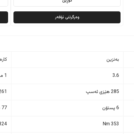
گۆڕین
وەرگرتنی ئۆفەر
بەنزین
کارە
3.6
1 مۆتۆڕ
285 هێزی ئەسپ
261 هێزی ئەس
6 پستۆن
77 kWh
324 Nm
353 Nm