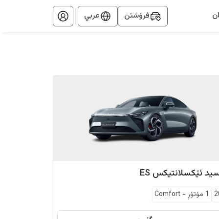
ن
فرۆشتن
عربي
سید
ئێکسلانتیکس ES
2
1 مۆتۆڕ
-
Comfort