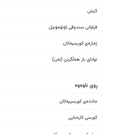
کێش
فراوانی سندوقی ئۆتۆمۆبێل
ژمارەی کورسیەکان
تواناى بار هەڵگرتن (تەن)
ڕوی ناوەوە
ماددەی کورسییەکان
کورسی کارەبایی