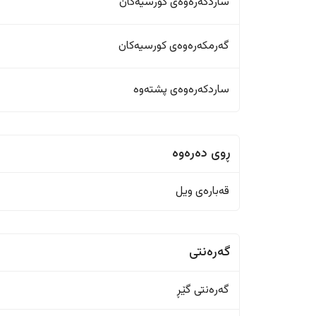
ساردکەرەوەی کورسیەکان
گەرمکەرەوەی کورسیەکان
ساردکەرەوەی پشتەوە
ڕوی دەرەوە
قەبارەی ویل
گەرەنتی
گەرەنتی گێڕ