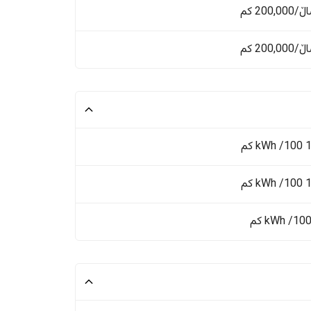
 کم
 کم