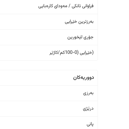
فراوانی تانکی / مەودای کارەبایی
بەرزترین خێرایی
جۆری لێخورین
(خێرایی (0-100کم/کاژێر
دووریەکان
بەرزی
درێژی
پانی