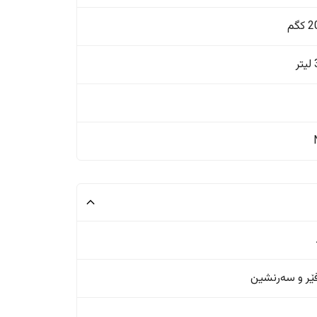
گم
ر
ر و سەرنشین