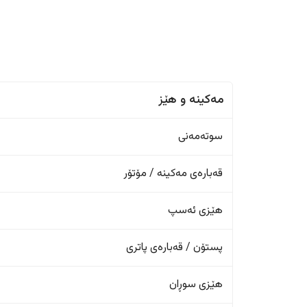
مەکینە و هێز
سوتەمەنی
قەبارەی مەکینە / مۆتۆر
هێزی ئەسپ
پستۆن / قەبارەی پاتری
هێزی سوڕان