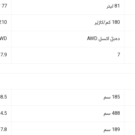
81 لیتر
77 كم
180 کم/کاژێر
210 کم/کاژێ
دەبڵ اکسل AWD
FWD پاڵنانی پ
7.9
7
185 سم
148.5
488 سم
494.5
189 سم
197.8