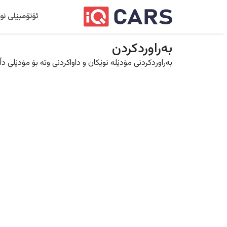
ئۆتۆمبێلی نو
بەراوردکردن
بەراوردکردنی مۆدێلە نوێکان و داواکردنی وتە بۆ مۆدێلی