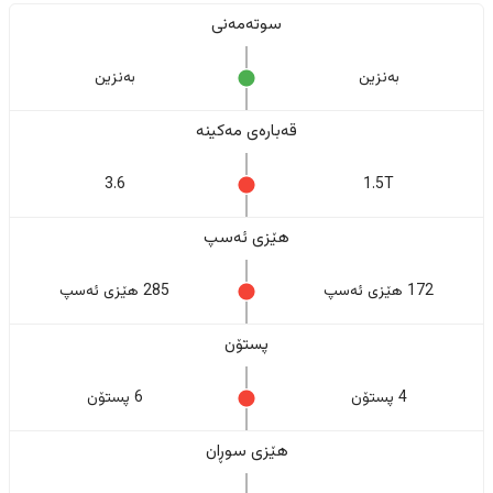
سوتەمەنی
بەنزین
بەنزین
قەبارەی مەکینە
3.6
1.5T
هێزی ئەسپ
172 هێزی ئەسپ
285 هێزی ئەسپ
پستۆن
4 پستۆن
6 پستۆن
هێزی سوڕان