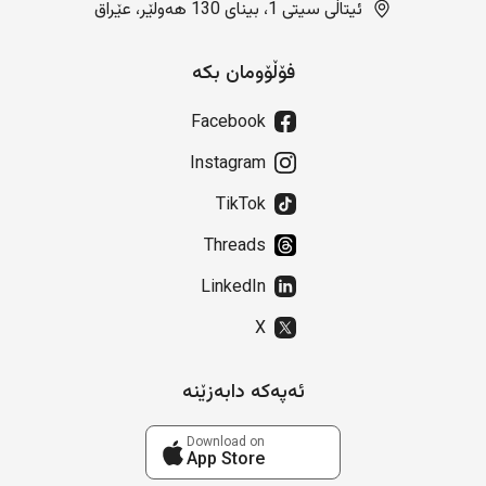
ئیتاڵی سیتی 1، بینای 130 هەولێر، عێراق
فۆڵۆومان بکە
Facebook
Instagram
TikTok
Threads
LinkedIn
X
ئەپەکە دابەزێنە
Download on
App Store