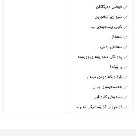
قوفڵی دەرگاکان
شێوازی لێخوڕین
لایتی پێشەوەی لید
شەغال
سەقفی ڕەش
ڕووناکی دەوروبەری ژورەوە
پانۆراما
بارگاویکەرەوەی بێتەل
هەستەوەری باران
سندوقی کارەبایی
کۆنتڕۆڵی ئۆتۆماتیکی تەبرید