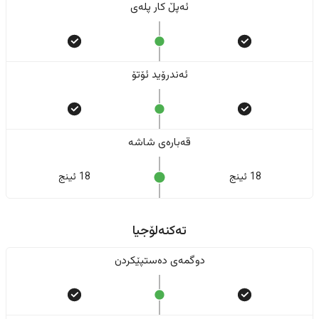
ئەپڵ کار پلەی
ئەندرۆید ئۆتۆ
قەبارەی شاشە
18 ئینج
18 ئینج
تەکنەلۆجیا
دوگمەی دەستپێکردن