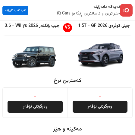
ئەپەکە دابەزێنە
ئەپەکە بەکاربێنە
خێراترین و ئاسانترین ڕێگا بۆ iQ Cars
جیلی
کوڵڕەی
2026
GF
-
1.5T
جیپ
رانگلەر
2026
Willys
-
3.6
VS
کەمترین نرخ
-
-
وەرگرتنی ئۆفەر
وەرگرتنی ئۆفەر
مەکینە و هێز