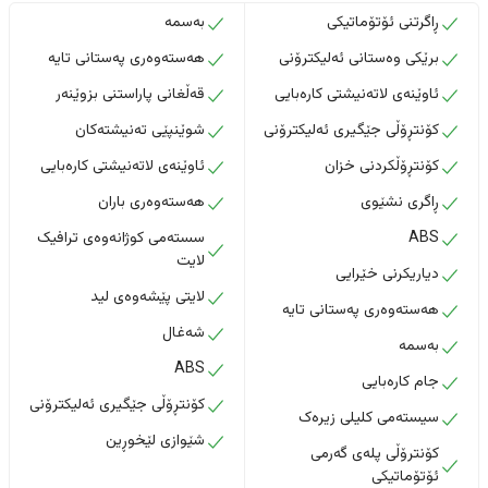
ڕاگرتنی ئۆتۆماتیکی
بەسمە
برێکی وەستانی ئەلیکترۆنی
هەستەوەری پەستانی تایە
ئاوێنەی لاتەنیشتی کارەبایی
قەڵغانی پاراستنی بزوێنەر
کۆنتڕۆڵی جێگیری ئەلیکترۆنی
شوێنپێی تەنیشتەکان
کۆنتڕۆڵکردنی خزان
ئاوێنەی لاتەنیشتی کارەبایی
ڕاگری نشێوی
هەستەوەری باران
ABS
سستەمی کوژانەوەی ترافیک
لایت
دیاریکرنی خێرایی
لایتی پێشەوەی لید
هەستەوەری پەستانی تایە
شەغال
بەسمە
ABS
جام کارەبایی
کۆنتڕۆڵی جێگیری ئەلیکترۆنی
سیستەمی کلیلی زیرەک
شێوازی لێخوڕین
کۆنترۆڵی پلەی گەرمی
ئۆتۆماتیکی