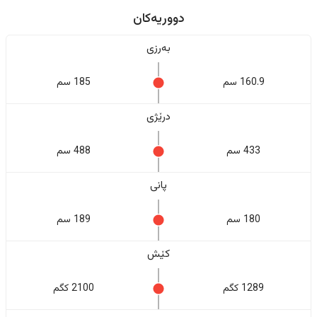
دووریەکان
بەرزی
160.9 سم
185 سم
درێژی
433 سم
488 سم
پانی
180 سم
189 سم
کێش
1289 کگم
2100 کگم