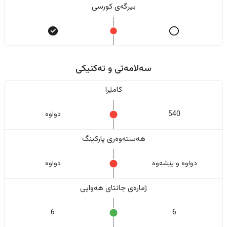
بیرگەی کورسی
سەلامەتی و تەکنیکی
کامێرا
540
دواوە
هەستەوەری پارکینگ
دواوە و پێشەوە
دواوە
ژمارەی جانتای هەوایی
6
6