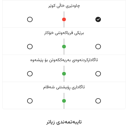
چاودێری خاڵی کوێر
برێکی فریاکەوتنی خۆکار
ئاگادارکردنەوەی بەریەککەوتن بۆ پێشەوە
ئاگاداری ڕۆیشتنی شەقام
تایبەتمەندی زیاتر