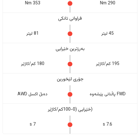
353 Nm
290 Nm
فراوانی تانکی
45 لیتر
81 لیتر
بەرزترین خێرایی
195 کم/کاژێر
180 کم/کاژێر
جۆری لێخورین
FWD پاڵنانی پێشەوە
دەبڵ اکسل AWD
(خێرایی (0-100کم/کاژێر
7 s
7.6 s