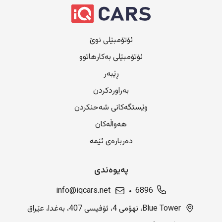
ئۆتۆمبێلی نوێ
ئۆتۆمبێلی بەکارهاتوو
ڕێبەر
بەراوردکردن
وێستگەکانی شەحنکردن
هەواڵەکان
دەربارەی ئێمە
پەیوەندی
info@iqcars.net
6896
Blue Tower، نهۆمی 4، ئۆفیسی 407، بەغدا، عێراق