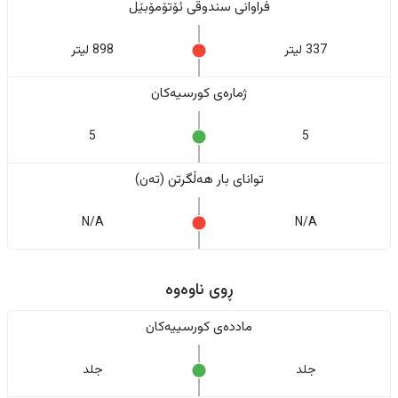
فراوانی سندوقی ئۆتۆمۆبێل
337 لیتر
898 لیتر
ژمارەی کورسیەکان
5
5
تواناى بار هەڵگرتن (تەن)
N/A
N/A
ڕوی ناوەوە
ماددەی کورسییەکان
جلد
جلد