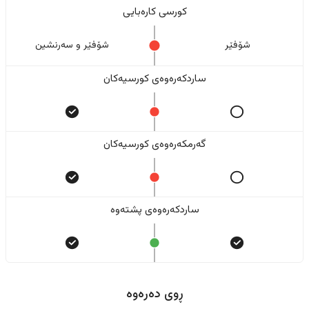
کورسی کارەبایی
شۆفێر
شۆفێر و سەرنشین
ساردکەرەوەی کورسیەکان
گەرمکەرەوەی کورسیەکان
ساردکەرەوەی پشتەوە
ڕوی دەرەوە