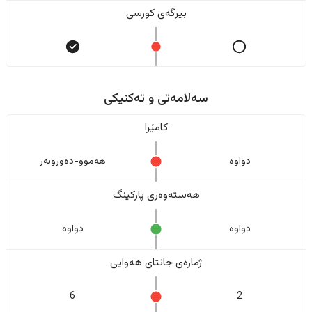
بیرگەی کورسی
سەلامەتی و تەکنیکی
کامێرا
دواوە
هەموو-دەوروبەر
هەستەوەری پارکینگ
دواوە
دواوە
ژمارەی جانتای هەوایی
6
2