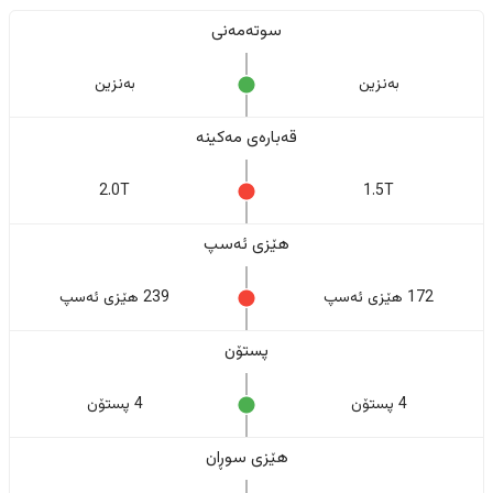
سوتەمەنی
بەنزین
بەنزین
قەبارەی مەکینە
2.0T
1.5T
هێزی ئەسپ
172 هێزی ئەسپ
239 هێزی ئەسپ
پستۆن
4 پستۆن
4 پستۆن
هێزی سوڕان