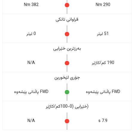
382 Nm
290 Nm
فراوانی تانکی
51 لیتر
0 لیتر
بەرزترین خێرایی
190 کم/کاژێر
N/A
جۆری لێخورین
FWD پاڵنانی پێشەوە
FWD پاڵنانی پێشەوە
(خێرایی (0-100کم/کاژێر
N/A
7.9 s