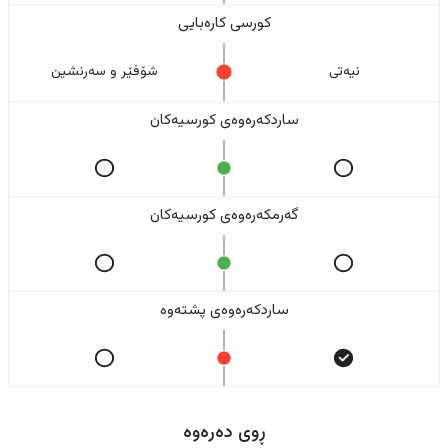
کورسی کارەبایی
نیەتی
شۆفێر و سەرنشین
ساردکەرەوەی کورسیەکان
گەرمکەرەوەی کورسیەکان
ساردکەرەوەی پشتەوە
ڕوی دەرەوە