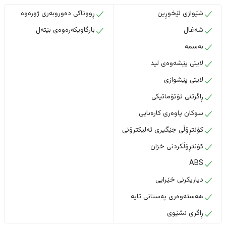
شێوازی لێخوڕین
ڕووناکی دەوروبەری ژورەوە
شەغال
بارگاویکەرەوەی بێتەل
بەسمە
لایتی پێشەوەی لید
لایتی پێشوازی
ڕاگرتنی ئۆتۆماتیکی
سوکان پاوەری کارەبایی
کۆنتڕۆڵی جێگیری ئەلیکترۆنی
کۆنتڕۆڵکردنی خزان
ABS
دیاریکرنی خێرایی
هەستەوەری پەستانی تایە
ڕاگری نشێوی