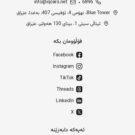
info@iqcars.net
6896
Blue Tower، نهۆمی 4، ئۆفیسی 407، بەغدا، عێراق
ئیتاڵی سیتی 1، بینای 130 هەولێر، عێراق
فۆڵۆومان بکە
Facebook
Instagram
TikTok
Threads
LinkedIn
X
ئەپەکە دابەزێنە