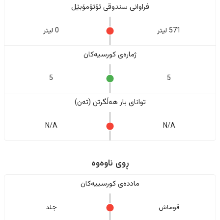
فراوانی سندوقی ئۆتۆمۆبێل
571 لیتر
0 لیتر
ژمارەی کورسیەکان
5
5
تواناى بار هەڵگرتن (تەن)
N/A
N/A
ڕوی ناوەوە
ماددەی کورسییەکان
قوماش
جلد