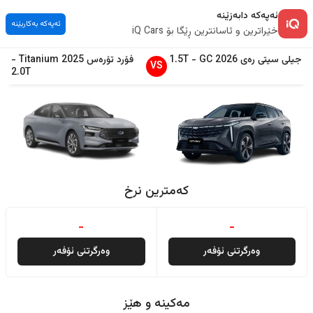
ئەپەکە دابەزێنە
ئەپەکە بەکاربێنە
خێراترین و ئاسانترین ڕێگا بۆ iQ Cars
جیلی
سیتی رەی
2026
GC
-
1.5T
فۆرد
تۆرەس
2025
Titanium
-
VS
2.0T
کەمترین نرخ
-
-
وەرگرتنی ئۆفەر
وەرگرتنی ئۆفەر
مەکینە و هێز