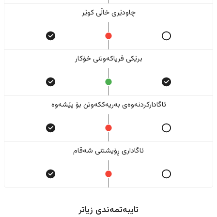
چاودێری خاڵی کوێر
برێکی فریاکەوتنی خۆکار
ئاگادارکردنەوەی بەریەککەوتن بۆ پێشەوە
ئاگاداری ڕۆیشتنی شەقام
تایبەتمەندی زیاتر