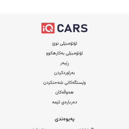
ئۆتۆمبێلی نوێ
ئۆتۆمبێلی بەکارهاتوو
ڕێبەر
بەراوردکردن
وێستگەکانی شەحنکردن
هەواڵەکان
دەربارەی ئێمە
پەیوەندی