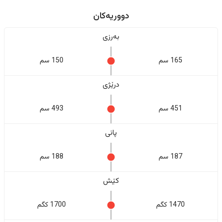
دووریەکان
بەرزی
165 سم
150 سم
درێژی
451 سم
493 سم
پانی
187 سم
188 سم
کێش
1470 کگم
1700 کگم