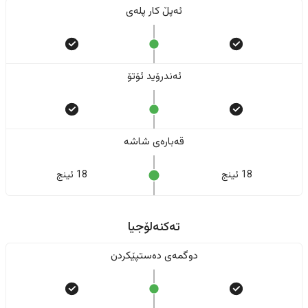
ئەپڵ کار پلەی
ئەندرۆید ئۆتۆ
قەبارەی شاشە
18 ئینج
18 ئینج
تەکنەلۆجیا
دوگمەی دەستپێکردن