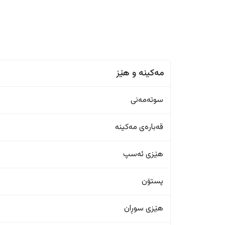
مەکینە و هێز
سوتەمەنی
قەبارەی مەکینە
هێزی ئەسپ
پستۆن
هێزی سوڕان