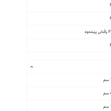
ێشەوە