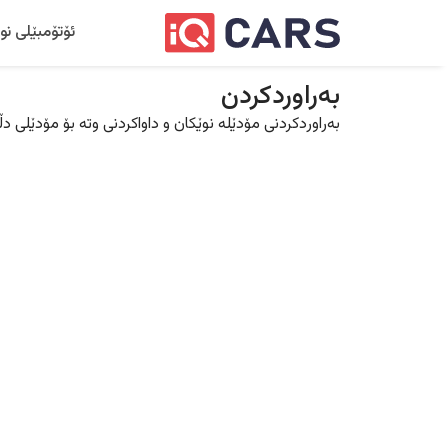
ئۆتۆمبێلی نو
بەراوردکردن
بەراوردکردنی مۆدێلە نوێکان و داواکردنی وتە بۆ مۆدێلی