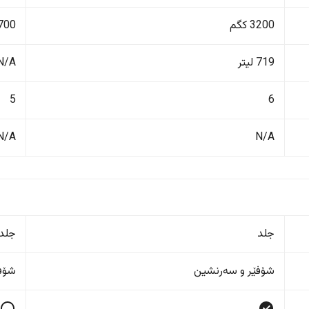
3200 کگم
1700 ک
719 لیتر
N/A
5
6
N/A
N/A
جلد
جلد
شۆفێر و سەرنشین
شۆفێ