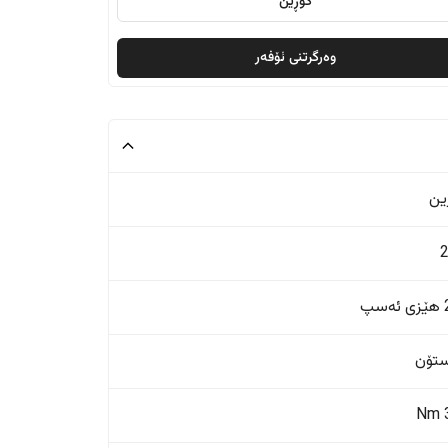
گۆڕین
وەرگرتنی ئۆفەر
ین
پ