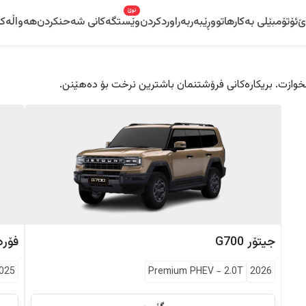
نوێ
ێ
ئۆتۆمبێلی بەکارهاتوو
ڕێبەر
بەراوردکردن
وێستگەکانی شەحنکردن
هەواڵەکا
 دڵخوازت. بریکارەکانی فرۆشتنمان باشترین نرخت بۆ دەهێنن.
جیتۆر
G700
فۆرد
025
Premium PHEV
-
2.0T
2026