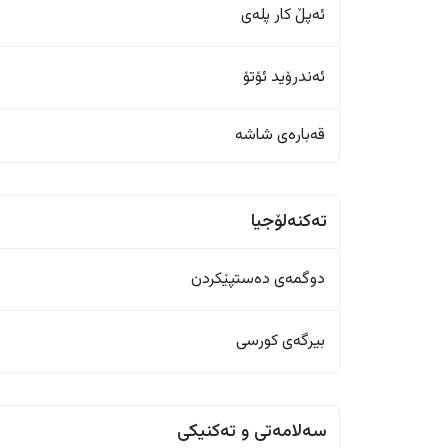
ئەپڵ کار پلەی
ئەندرۆید ئۆتۆ
قەبارەی شاشە
تەکنەلۆجیا
دوگمەی دەستپێکردن
بیرگەی کورسی
سەلامەتی و تەکنیکی