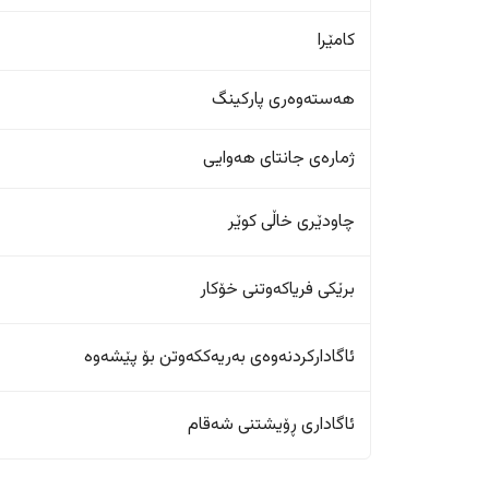
کامێرا
هەستەوەری پارکینگ
ژمارەی جانتای هەوایی
چاودێری خاڵی کوێر
برێکی فریاکەوتنی خۆکار
ئاگادارکردنەوەی بەریەککەوتن بۆ پێشەوە
ئاگاداری ڕۆیشتنی شەقام