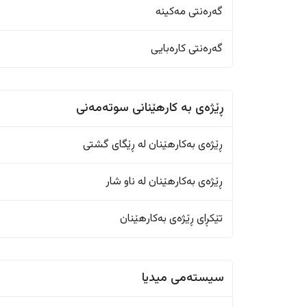
گەرەنتی مەکینە
گەرەنتی کارەبایی
ڕێژەى به کارهێنانی سوتەمەنی
ڕێژەى بەکارهێنان له ڕێگای گشتی
ڕێژەى بەکارهێنان له ناو شار
تێکڕای ڕێژەى بەکارهێنان
سیستەمی میدیا