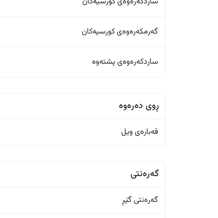
ساردکەرەوەی کورسیەکان
گەرمکەرەوەی کورسیەکان
ساردکەرەوەی پشتەوە
ڕوی دەرەوە
قەبارەی ویل
گەرەنتی
گەرەنتی گێڕ