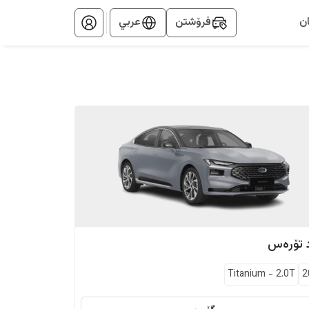
ن
فرۆشتن
عربي
تۆرەس
Titanium
-
2.0T
2