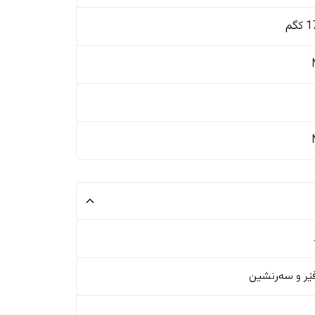
گم
ر و سەرنشین