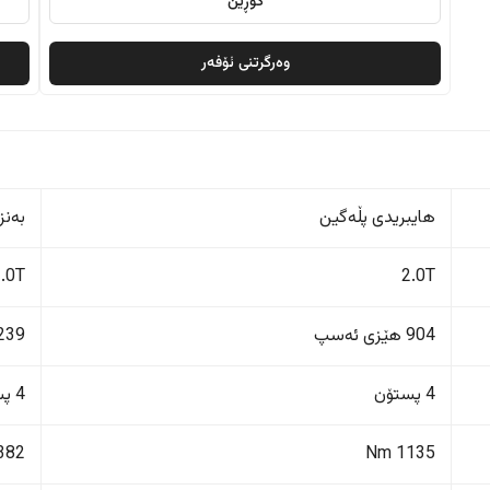
گۆڕین
وەرگرتنی ئۆفەر
هایبریدی پڵەگین
بەنز
2.0T
2.0T
904 هێزی ئەسپ
239 هێزی ئەس
4 پستۆن
4 پستۆن
382 Nm
1135 Nm