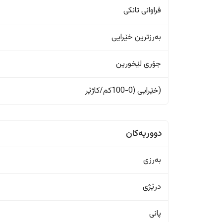
فراوانی تانکی
بەرزترین خێرایی
جۆری لێخورین
(خێرایی (0-100کم/کاژێر
دووریەکان
بەرزی
درێژی
پانی