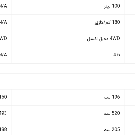
100 لیتر
N/A
180 کم/کاژێر
N/A
4WD دەبڵ اکسل
FWD پاڵنانی پ
N/A
4.6
196 سم
150 سم
520 سم
493 سم
205 سم
188 سم