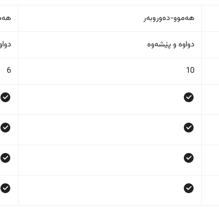
هەموو-دەوروبەر
هەمو
دواوە و پێشەوە
دواو
6
10