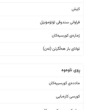
کێش
فراوانی سندوقی ئۆتۆمۆبێل
ژمارەی کورسیەکان
تواناى بار هەڵگرتن (تەن)
ڕوی ناوەوە
ماددەی کورسییەکان
کورسی کارەبایی