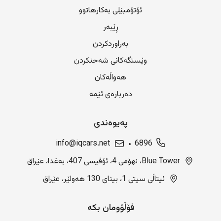
ئۆتۆمبێلی بەکارهاتوو
ڕێبەر
بەراوردکردن
وێستگەکانی شەحنکردن
هەواڵەکان
دەربارەی ئێمە
پەیوەندی
info@iqcars.net
6896
Blue Tower، نهۆمی 4، ئۆفیسی 407، بەغدا، عێراق
ئیتاڵی سیتی 1، بینای 130 هەولێر، عێراق
فۆڵۆومان بکە