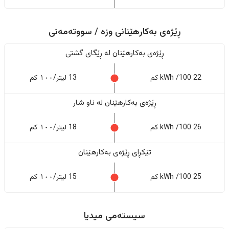
ڕێژەی بەکارهێنانی وزە / سووتەمەنی
ڕێژەى بەکارهێنان له ڕێگای گشتی
22 kWh /100 کم
13 لیتر/١٠٠ کم
ڕێژەى بەکارهێنان له ناو شار
26 kWh /100 کم
18 لیتر/١٠٠ کم
تێکڕای ڕێژەى بەکارهێنان
25 kWh /100 کم
15 لیتر/١٠٠ کم
سیستەمی میدیا