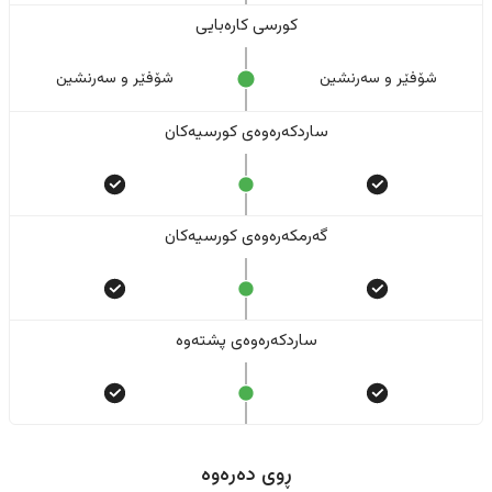
کورسی کارەبایی
شۆفێر و سەرنشین
شۆفێر و سەرنشین
ساردکەرەوەی کورسیەکان
گەرمکەرەوەی کورسیەکان
ساردکەرەوەی پشتەوە
ڕوی دەرەوە