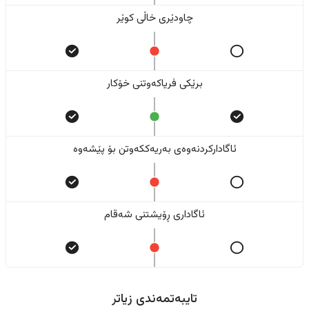
چاودێری خاڵی کوێر
برێکی فریاکەوتنی خۆکار
ئاگادارکردنەوەی بەریەککەوتن بۆ پێشەوە
ئاگاداری ڕۆیشتنی شەقام
تایبەتمەندی زیاتر