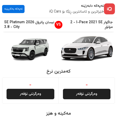
ئەپەکە دابەزێنە
ئەپەکە بەکاربێنە
خێراترین و ئاسانترین ڕێگا بۆ iQ Cars
جاگوار
SE
2021
I-Pace
-
2
نیسان
پاترۆل
2026
SE Platinum
VS
مۆتۆڕ
City
-
3.8
کەمترین نرخ
-
-
وەرگرتنی ئۆفەر
وەرگرتنی ئۆفەر
مەکینە و هێز