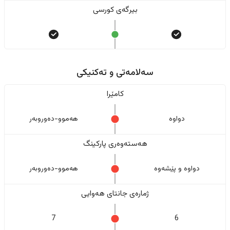
بیرگەی کورسی
سەلامەتی و تەکنیکی
کامێرا
دواوە
هەموو-دەوروبەر
هەستەوەری پارکینگ
دواوە و پێشەوە
هەموو-دەوروبەر
ژمارەی جانتای هەوایی
7
6