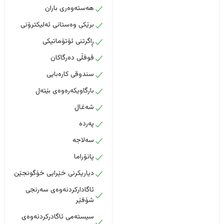
هەستەوەری باران
برێکی وەستانی ئەلیکترۆنی
ڕاگرتنی ئۆتۆماتیکی
قوفڵی دەرگاکان
سندوقی کارەبایی
بارگاویکەرەوەی بێتەل
شەغال
پەردە
سەلاجە
پانۆراما
دیاریکرنی خێرایی خۆگونجێن
ئاگادارکردنەوەی سەرنجی
شۆفێر
سیستەمی ئاگادرکردنەوەی