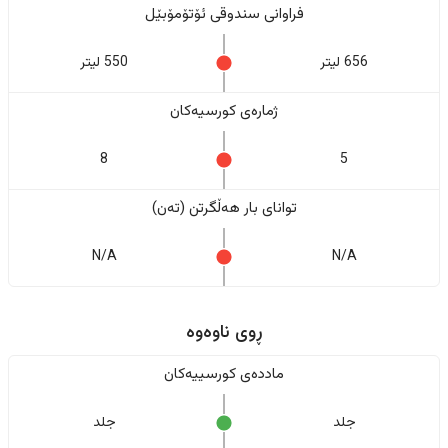
فراوانی سندوقی ئۆتۆمۆبێل
656 لیتر
550 لیتر
ژمارەی کورسیەکان
8
5
تواناى بار هەڵگرتن (تەن)
N/A
N/A
ڕوی ناوەوە
ماددەی کورسییەکان
جلد
جلد