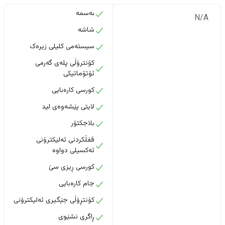
بەسمە
N/A
شاشە
سیستەمی کلیلی زیرەک
کۆنترۆڵی پلەی گەرمی
ئۆتۆماتیکی
کورسی کارەبایی
لایتی پێشەوەی لید
بلاجکتۆر
قفڵکردنی ئەلیکترۆنی
ئەکسیلی دواوە
کورسی ڕیزی سێ
جام کارەبایی
کۆنتڕۆڵی جێگیری ئەلیکترۆنی
ڕاگری نشێوی