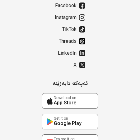
Facebook
Instagram
TikTok
Threads
LinkedIn
X
ئەپەکە دابەزێنە
Download on
App Store
Get it on
Google Play
Explore it on