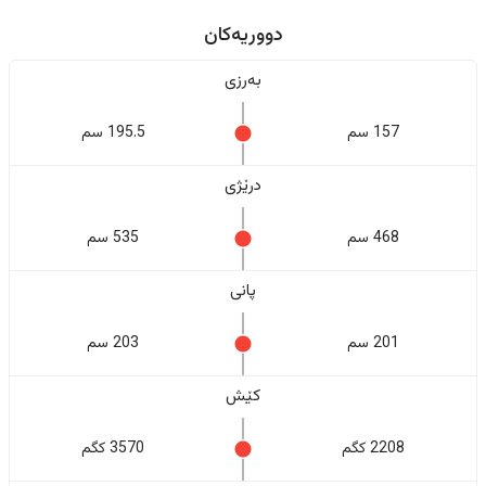
دووریەکان
بەرزی
157 سم
195.5 سم
درێژی
468 سم
535 سم
پانی
201 سم
203 سم
کێش
2208 کگم
3570 کگم