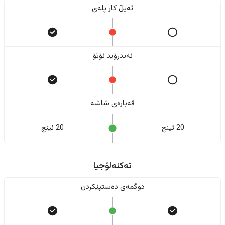
ئەپڵ کار پلەی
ئەندرۆید ئۆتۆ
قەبارەی شاشە
20 ئینج
20 ئینج
تەکنەلۆجیا
دوگمەی دەستپێکردن