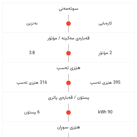
سوتەمەنی
کارەبایی
بەنزین
قەبارەی مەکینە / مۆتۆر
2 مۆتۆڕ
3.8
هێزی ئەسپ
395 هێزی ئەسپ
316 هێزی ئەسپ
پستۆن / قەبارەی پاتری
90 kWh
6 پستۆن
هێزی سوڕان