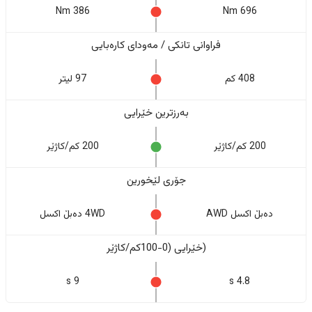
386 Nm
696 Nm
فراوانی تانکی / مەودای کارەبایی
408 كم
97 لیتر
بەرزترین خێرایی
200 کم/کاژێر
200 کم/کاژێر
جۆری لێخورین
دەبڵ اکسل AWD
4WD دەبڵ اکسل
(خێرایی (0-100کم/کاژێر
9 s
4.8 s