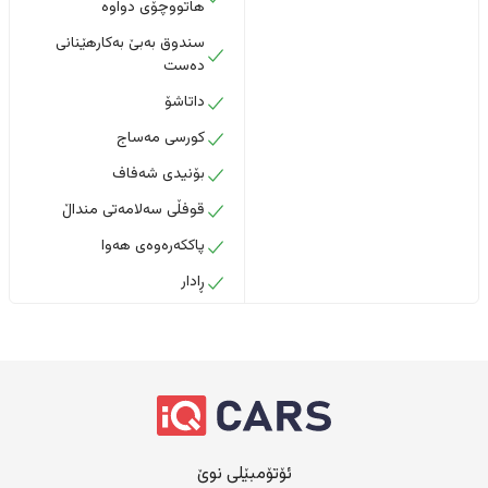
هاتووچۆی دواوە
سندوق بەبێ بەکارهێنانی
دەست
داتاشۆ
کورسی مەساج
بۆنیدی شەفاف
قوفڵی سەلامەتی منداڵ
پاککەرەوەی هەوا
ڕادار
ئۆتۆمبێلی نوێ