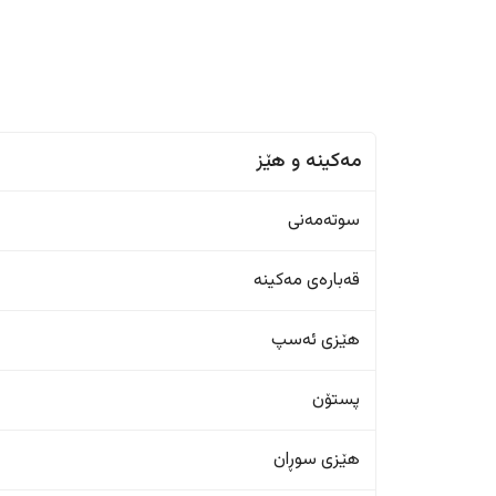
مەکینە و هێز
سوتەمەنی
قەبارەی مەکینە
هێزی ئەسپ
پستۆن
هێزی سوڕان