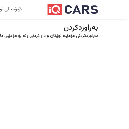
ئۆتۆمبێلی نو
بەراوردکردن
بەراوردکردنی مۆدێلە نوێکان و داواکردنی وتە بۆ مۆدێلی