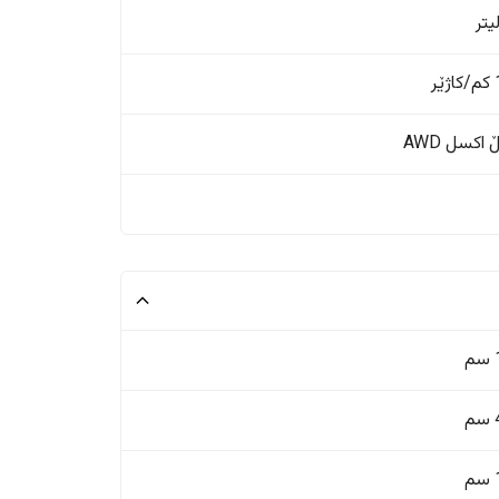
ر
اکسل AWD