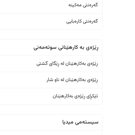
گەرەنتی مەکینە
گەرەنتی کارەبایی
ڕێژەى به کارهێنانی سوتەمەنی
ڕێژەى بەکارهێنان له ڕێگای گشتی
ڕێژەى بەکارهێنان له ناو شار
تێکڕای ڕێژەى بەکارهێنان
سیستەمی میدیا