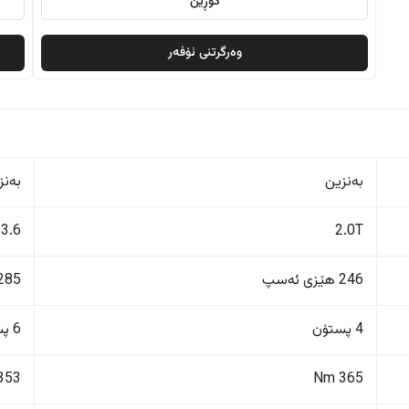
گۆڕین
وەرگرتنی ئۆفەر
بەنزین
بەنز
3.6
2.0T
246 هێزی ئەسپ
285 هێزی ئەس
4 پستۆن
6 پستۆن
353 Nm
365 Nm