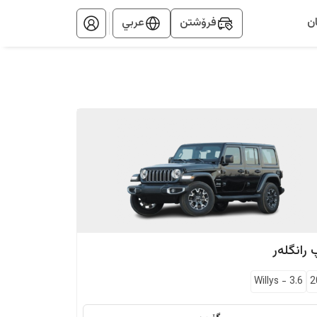
ن
فرۆشتن
عربي
رانگلەر
Willys
-
3.6
2