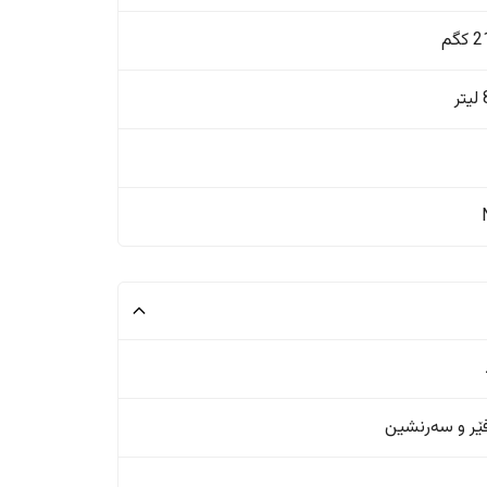
گم
ر
ر و سەرنشین