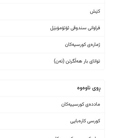
کێش
فراوانی سندوقی ئۆتۆمۆبێل
ژمارەی کورسیەکان
تواناى بار هەڵگرتن (تەن)
ڕوی ناوەوە
ماددەی کورسییەکان
کورسی کارەبایی