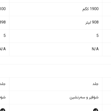
1900 کگم
2100 ک
908 لیتر
898 لیت
5
5
N/A
N/A
جلد
جلد
شۆفێر و سەرنشین
شۆفێ