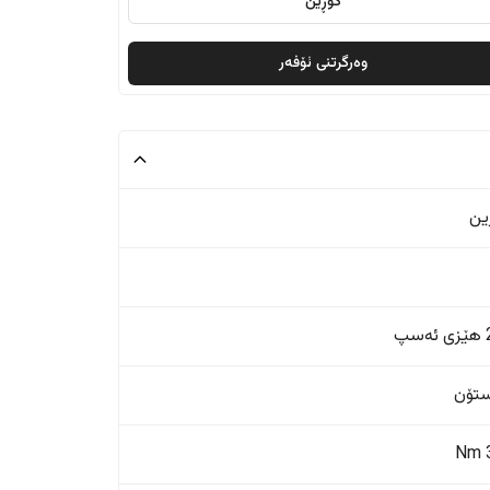
گۆڕین
وەرگرتنی ئۆفەر
ین
پ