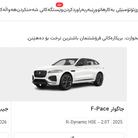
نوێ
ێ
ئۆتۆمبێلی بەکارهاتوو
ڕێبەر
بەراوردکردن
وێستگەکانی شەحنکردن
هەواڵەکا
 دڵخوازت. بریکارەکانی فرۆشتنمان باشترین نرخت بۆ دەهێنن.
جاگوار
F-Pace
جیپ
026
R-Dynamic HSE
-
2.0T
2025