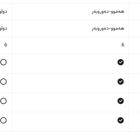
هەموو-دەوروبەر
دواو
هەموو-دەوروبەر
دواو
6
6