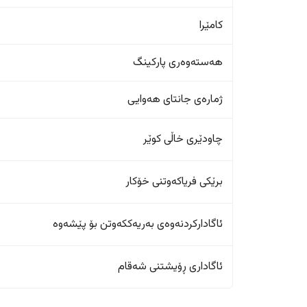
کامێرا
هەستەوەری پارکینگ
ژمارەی جانتای هەوایی
چاودێری خاڵی کوێر
برێکی فریاکەوتنی خۆکار
ئاگادارکردنەوەی بەریەککەوتن بۆ پێشەوە
ئاگاداری ڕۆیشتنی شەقام