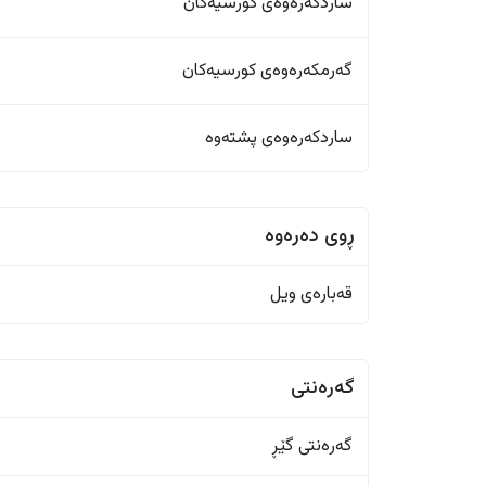
ساردکەرەوەی کورسیەکان
گەرمکەرەوەی کورسیەکان
ساردکەرەوەی پشتەوە
ڕوی دەرەوە
قەبارەی ویل
گەرەنتی
گەرەنتی گێڕ