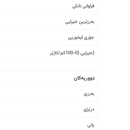
فراوانی تانکی
بەرزترین خێرایی
جۆری لێخورین
(خێرایی (0-100کم/کاژێر
دووریەکان
بەرزی
درێژی
پانی