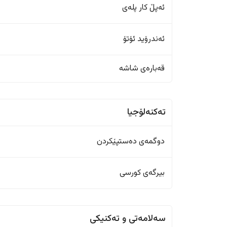
ئەپڵ کار پلەی
ئەندرۆید ئۆتۆ
قەبارەی شاشە
تەکنەلۆجیا
دوگمەی دەستپێکردن
بیرگەی کورسی
سەلامەتی و تەکنیکی