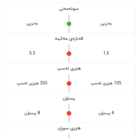
سوتەمەنی
بەنزین
بەنزین
قەبارەی مەکینە
5.3
1.5
هێزی ئەسپ
105 هێزی ئەسپ
355 هێزی ئەسپ
پستۆن
4 پستۆن
8 پستۆن
هێزی سوڕان