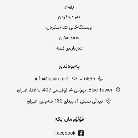
ڕێبەر
بەراوردکردن
وێستگەکانی شەحنکردن
هەواڵەکان
دەربارەی ئێمە
پەیوەندی
info@iqcars.net
6896
Blue Tower، نهۆمی 4، ئۆفیسی 407، بەغدا، عێراق
ئیتاڵی سیتی 1، بینای 130 هەولێر، عێراق
فۆڵۆومان بکە
Facebook