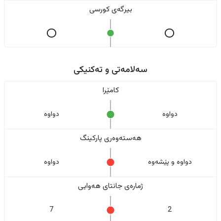
بیرگەی کورسی
سەلامەتی و تەکنیکی
کامێرا
دواوە
دواوە
هەستەوەری پارکینگ
دواوە و پێشەوە
دواوە
ژمارەی جانتای هەوایی
7
2