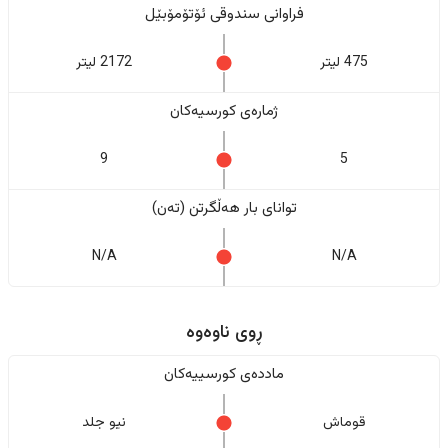
فراوانی سندوقی ئۆتۆمۆبێل
475 لیتر
2172 لیتر
ژمارەی کورسیەکان
9
5
تواناى بار هەڵگرتن (تەن)
N/A
N/A
ڕوی ناوەوە
ماددەی کورسییەکان
قوماش
نیو جلد