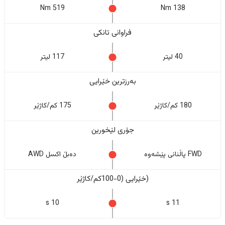
519 Nm
138 Nm
فراوانی تانکی
40 لیتر
117 لیتر
بەرزترین خێرایی
180 کم/کاژێر
175 کم/کاژێر
جۆری لێخورین
FWD پاڵنانی پێشەوە
دەبڵ اکسل AWD
(خێرایی (0-100کم/کاژێر
10 s
11 s