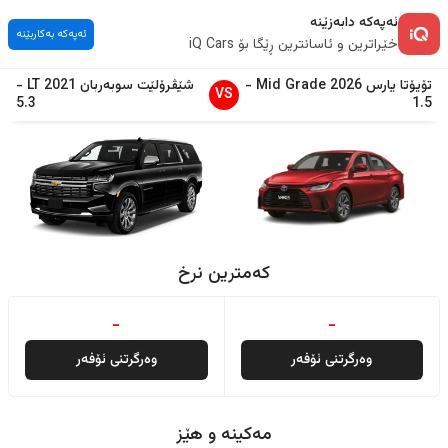
ئەپەکە دابەزێنە
ئەپەکە بەکاربێنە
خێراترین و ئاسانترین ڕێگا بۆ iQ Cars
تۆیۆتا
یارس
2026
Mid Grade
-
شێڤرۆلێت
سوبەربان
2021
LT
-
VS
5.3
1.5
کەمترین نرخ
-
-
وەرگرتنی ئۆفەر
وەرگرتنی ئۆفەر
مەکینە و هێز