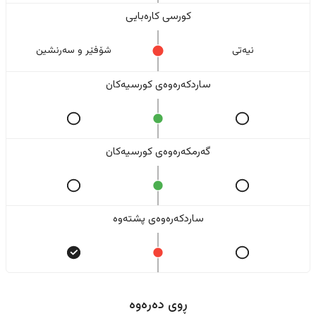
کورسی کارەبایی
نیەتی
شۆفێر و سەرنشین
ساردکەرەوەی کورسیەکان
گەرمکەرەوەی کورسیەکان
ساردکەرەوەی پشتەوە
ڕوی دەرەوە