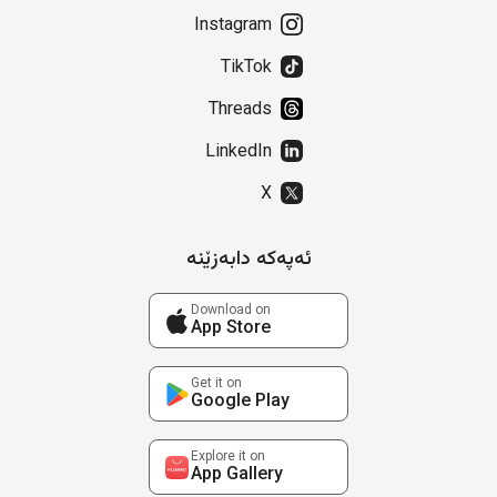
Instagram
TikTok
Threads
LinkedIn
X
ئەپەکە دابەزێنە
Download on
App Store
Get it on
Google Play
Explore it on
App Gallery