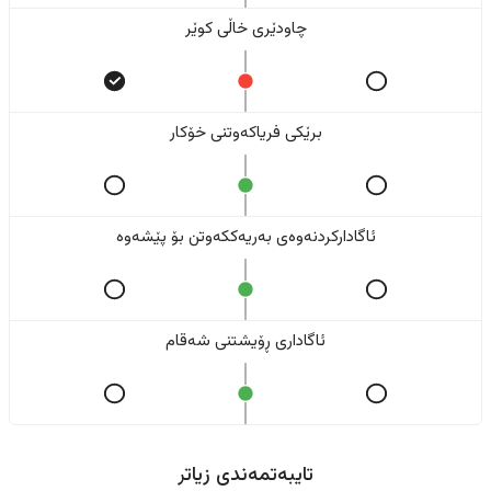
چاودێری خاڵی کوێر
برێکی فریاکەوتنی خۆکار
ئاگادارکردنەوەی بەریەککەوتن بۆ پێشەوە
ئاگاداری ڕۆیشتنی شەقام
تایبەتمەندی زیاتر