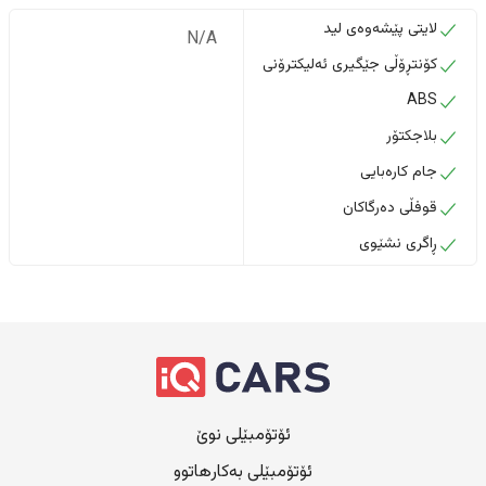
لایتی پێشەوەی لید
N/A
کۆنتڕۆڵی جێگیری ئەلیکترۆنی
ABS
بلاجکتۆر
جام کارەبایی
قوفڵی دەرگاکان
ڕاگری نشێوی
ئۆتۆمبێلی نوێ
ئۆتۆمبێلی بەکارهاتوو