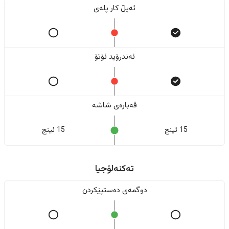
ئەپڵ کار پلەی
ئەندرۆید ئۆتۆ
قەبارەی شاشە
15 ئینج
15 ئینج
تەکنەلۆجیا
دوگمەی دەستپێکردن