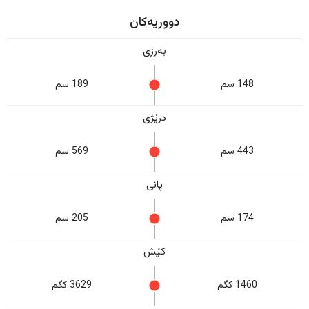
دووریەکان
بەرزی
148 سم
189 سم
درێژی
443 سم
569 سم
پانی
174 سم
205 سم
کێش
1460 کگم
3629 کگم