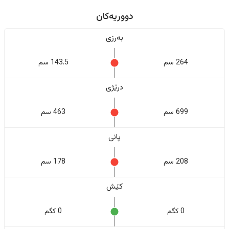
دووریەکان
بەرزی
264 سم
143.5 سم
درێژی
699 سم
463 سم
پانی
208 سم
178 سم
کێش
0 کگم
0 کگم