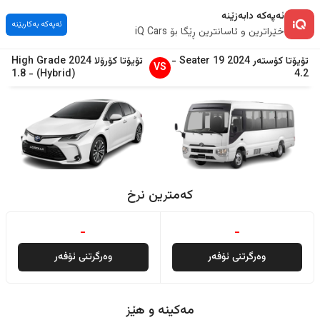
ئەپەکە دابەزێنە
ئەپەکە بەکاربێنە
خێراترین و ئاسانترین ڕێگا بۆ iQ Cars
تۆیۆتا
کۆستەر
2024
19 Seater
-
تۆیۆتا
کۆرۆلا
2024
High Grade
VS
1.8
-
(Hybrid)
4.2
کەمترین نرخ
-
-
وەرگرتنی ئۆفەر
وەرگرتنی ئۆفەر
مەکینە و هێز