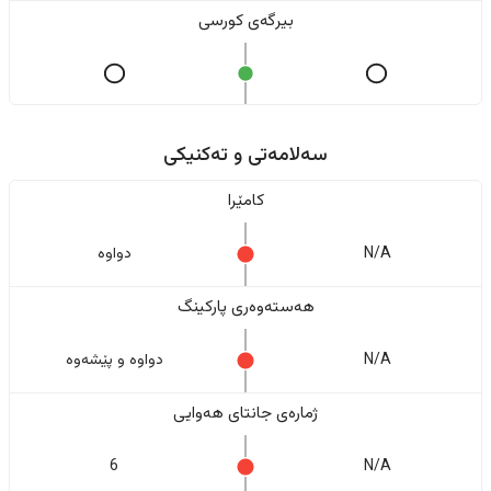
بیرگەی کورسی
سەلامەتی و تەکنیکی
کامێرا
N/A
دواوە
هەستەوەری پارکینگ
N/A
دواوە و پێشەوە
ژمارەی جانتای هەوایی
6
N/A