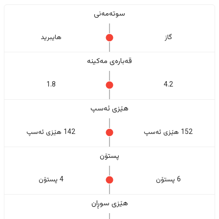
سوتەمەنی
گاز
هایبرید
قەبارەی مەکینە
1.8
4.2
هێزی ئەسپ
152 هێزی ئەسپ
142 هێزی ئەسپ
پستۆن
6 پستۆن
4 پستۆن
هێزی سوڕان