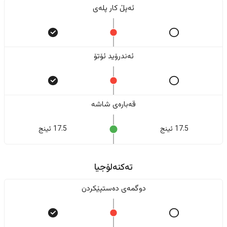
ئەپڵ کار پلەی
ئەندرۆید ئۆتۆ
قەبارەی شاشە
17.5 ئینج
17.5 ئینج
تەکنەلۆجیا
دوگمەی دەستپێکردن