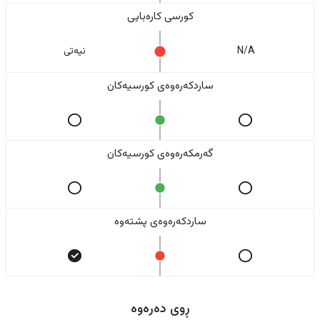
کورسی کارەبایی
N/A
نیەتی
ساردکەرەوەی کورسیەکان
گەرمکەرەوەی کورسیەکان
ساردکەرەوەی پشتەوە
ڕوی دەرەوە