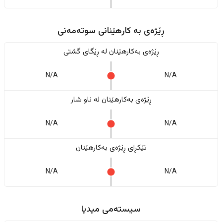
ڕێژەى به کارهێنانی سوتەمەنی
ڕێژەى بەکارهێنان له ڕێگای گشتی
N/A
N/A
ڕێژەى بەکارهێنان له ناو شار
N/A
N/A
تێکڕای ڕێژەى بەکارهێنان
N/A
N/A
سیستەمی میدیا