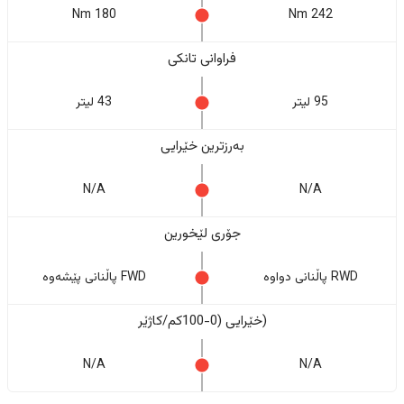
180 Nm
242 Nm
فراوانی تانکی
95 لیتر
43 لیتر
بەرزترین خێرایی
N/A
N/A
جۆری لێخورین
RWD پاڵنانی دواوە
FWD پاڵنانی پێشەوە
(خێرایی (0-100کم/کاژێر
N/A
N/A