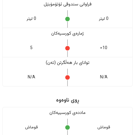
فراوانی سندوقی ئۆتۆمۆبێل
0 لیتر
0 لیتر
ژمارەی کورسیەکان
5
10+
تواناى بار هەڵگرتن (تەن)
N/A
N/A
ڕوی ناوەوە
ماددەی کورسییەکان
قوماش
قوماش