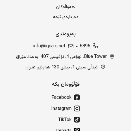
هەواڵەکان
دەربارەی ئێمە
پەیوەندی
info@iqcars.net
6896
Blue Tower، نهۆمی 4، ئۆفیسی 407، بەغدا، عێراق
ئیتاڵی سیتی 1، بینای 130 هەولێر، عێراق
فۆڵۆومان بکە
Facebook
Instagram
TikTok