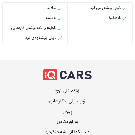
لایتی پێشەوەی لید
سلاید
بلاجکتۆر
بەسمە
ئاوێنەی لاتەنیشتی کارەبایی
لایتی پێشەوەی لید
ئۆتۆمبێلی نوێ
ئۆتۆمبێلی بەکارهاتوو
ڕێبەر
بەراوردکردن
وێستگەکانی شەحنکردن