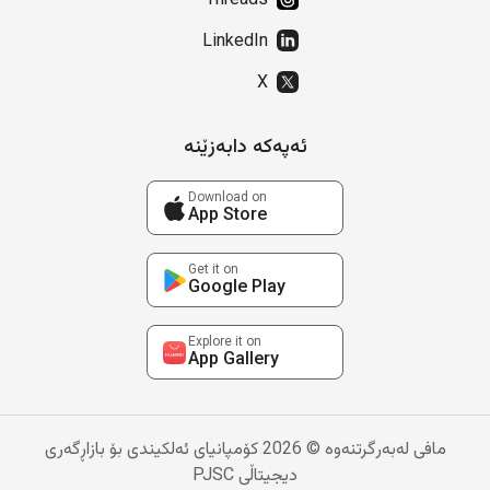
Threads
LinkedIn
X
ئەپەکە دابەزێنە
Download on
App Store
Get it on
Google Play
Explore it on
App Gallery
مافی لەبەرگرتنەوە © 2026 کۆمپانیای ئەلکیندی بۆ بازاڕگەری
دیجیتاڵی PJSC