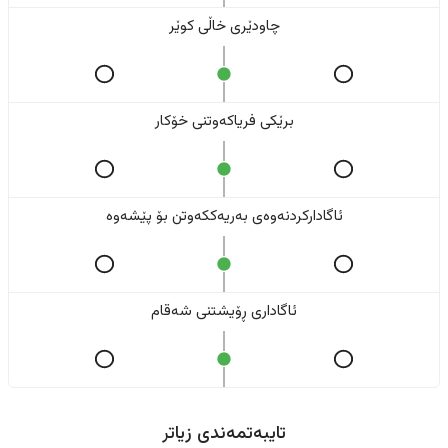
چاودێری خاڵی کوێر
برێکی فریاکەوتنی خۆکار
ئاگادارکردنەوەی بەریەککەوتن بۆ پێشەوە
ئاگاداری ڕۆیشتنی شەقام
تایبەتمەندی زیاتر