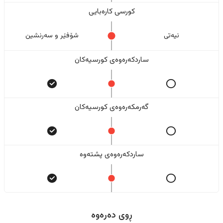
کورسی کارەبایی
نیەتی
شۆفێر و سەرنشین
ساردکەرەوەی کورسیەکان
گەرمکەرەوەی کورسیەکان
ساردکەرەوەی پشتەوە
ڕوی دەرەوە