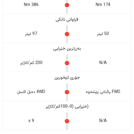
386 Nm
174 Nm
فراوانی تانکی
50 لیتر
97 لیتر
بەرزترین خێرایی
N/A
200 کم/کاژێر
جۆری لێخورین
FWD پاڵنانی پێشەوە
4WD دەبڵ اکسل
(خێرایی (0-100کم/کاژێر
9 s
N/A