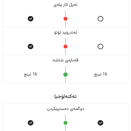
ئەپڵ کار پلەی
ئەندرۆید ئۆتۆ
قەبارەی شاشە
16 ئینج
16 ئینج
تەکنەلۆجیا
دوگمەی دەستپێکردن