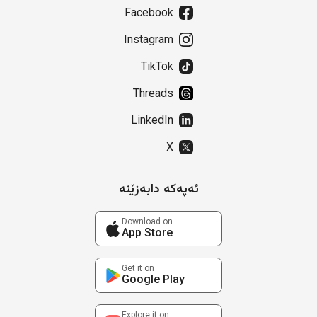
Facebook
Instagram
TikTok
Threads
LinkedIn
X
ئەپەکە دابەزێنە
Download on
App Store
Get it on
Google Play
Explore it on