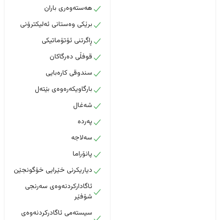
هەستەوەری باران
برێکی وەستانی ئەلیکترۆنی
ڕاگرتنی ئۆتۆماتیکی
قوفڵی دەرگاکان
سندوقی کارەبایی
بارگاویکەرەوەی بێتەل
شەغال
پەردە
سەلاجە
پانۆراما
دیاریکرنی خێرایی خۆگونجێن
ئاگادارکردنەوەی سەرنجی
شۆفێر
سیستەمی ئاگادرکردنەوەی