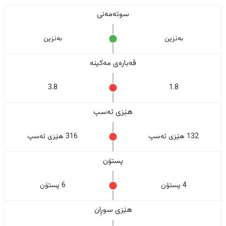
سوتەمەنی
بەنزین
بەنزین
قەبارەی مەکینە
3.8
1.8
هێزی ئەسپ
132 هێزی ئەسپ
316 هێزی ئەسپ
پستۆن
4 پستۆن
6 پستۆن
هێزی سوڕان