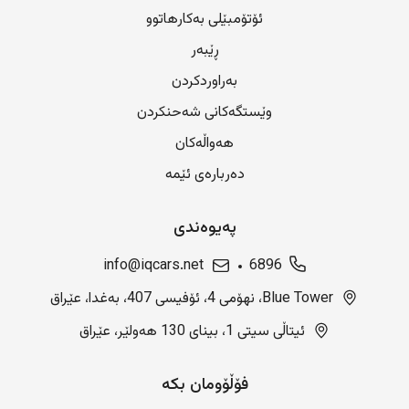
ئۆتۆمبێلی بەکارهاتوو
ڕێبەر
بەراوردکردن
وێستگەکانی شەحنکردن
هەواڵەکان
دەربارەی ئێمە
پەیوەندی
info@iqcars.net
6896
Blue Tower، نهۆمی 4، ئۆفیسی 407، بەغدا، عێراق
ئیتاڵی سیتی 1، بینای 130 هەولێر، عێراق
فۆڵۆومان بکە