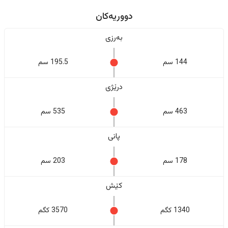
دووریەکان
بەرزی
144 سم
195.5 سم
درێژی
463 سم
535 سم
پانی
178 سم
203 سم
کێش
1340 کگم
3570 کگم