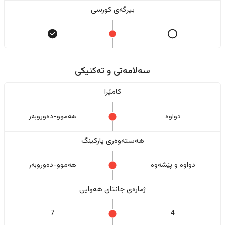
بیرگەی کورسی
سەلامەتی و تەکنیکی
کامێرا
دواوە
هەموو-دەوروبەر
هەستەوەری پارکینگ
دواوە و پێشەوە
هەموو-دەوروبەر
ژمارەی جانتای هەوایی
7
4