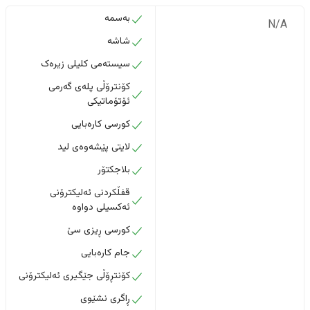
بەسمە
N/A
شاشە
سیستەمی کلیلی زیرەک
کۆنترۆڵی پلەی گەرمی
ئۆتۆماتیکی
کورسی کارەبایی
لایتی پێشەوەی لید
بلاجکتۆر
قفڵکردنی ئەلیکترۆنی
ئەکسیلی دواوە
کورسی ڕیزی سێ
جام کارەبایی
کۆنتڕۆڵی جێگیری ئەلیکترۆنی
ڕاگری نشێوی