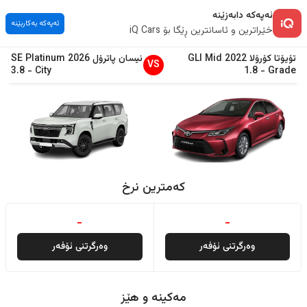
ئەپەکە دابەزێنە
ئەپەکە بەکاربێنە
خێراترین و ئاسانترین ڕێگا بۆ iQ Cars
تۆیۆتا
کۆرۆلا
2022
GLI Mid
نیسان
پاترۆل
2026
SE Platinum
VS
3.8
-
City
1.8
-
Grade
کەمترین نرخ
-
-
وەرگرتنی ئۆفەر
وەرگرتنی ئۆفەر
مەکینە و هێز