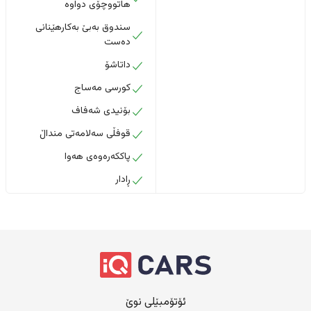
هاتووچۆی دواوە
سندوق بەبێ بەکارهێنانی
دەست
داتاشۆ
کورسی مەساج
بۆنیدی شەفاف
قوفڵی سەلامەتی منداڵ
پاککەرەوەی هەوا
ڕادار
ئۆتۆمبێلی نوێ