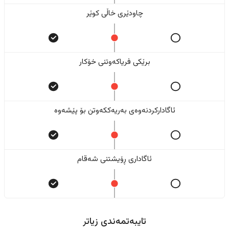
چاودێری خاڵی کوێر
برێکی فریاکەوتنی خۆکار
ئاگادارکردنەوەی بەریەککەوتن بۆ پێشەوە
ئاگاداری ڕۆیشتنی شەقام
تایبەتمەندی زیاتر