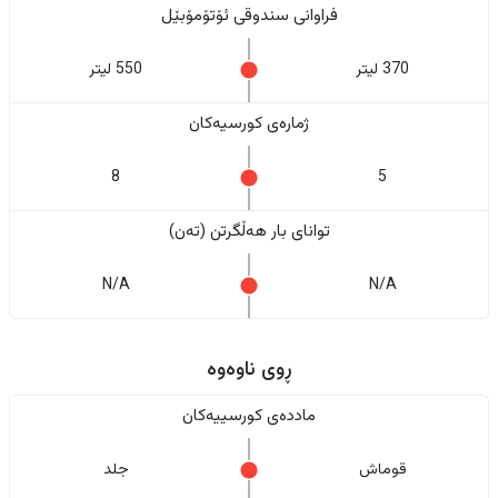
فراوانی سندوقی ئۆتۆمۆبێل
370 لیتر
550 لیتر
ژمارەی کورسیەکان
8
5
تواناى بار هەڵگرتن (تەن)
N/A
N/A
ڕوی ناوەوە
ماددەی کورسییەکان
قوماش
جلد