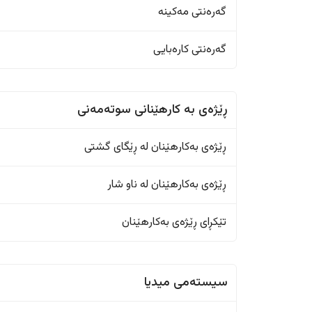
گەرەنتی مەکینە
گەرەنتی کارەبایی
ڕێژەى به کارهێنانی سوتەمەنی
ڕێژەى بەکارهێنان له ڕێگای گشتی
ڕێژەى بەکارهێنان له ناو شار
تێکڕای ڕێژەى بەکارهێنان
سیستەمی میدیا