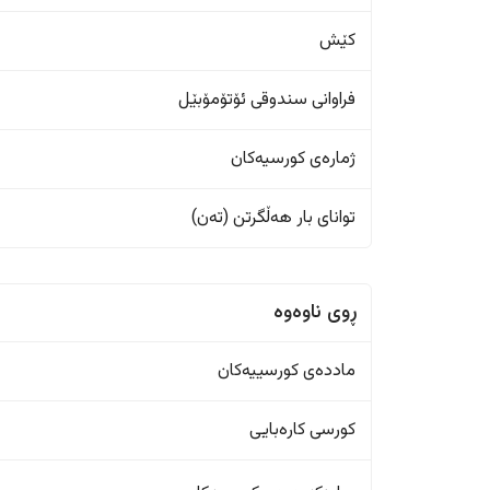
کێش
فراوانی سندوقی ئۆتۆمۆبێل
ژمارەی کورسیەکان
تواناى بار هەڵگرتن (تەن)
ڕوی ناوەوە
ماددەی کورسییەکان
کورسی کارەبایی