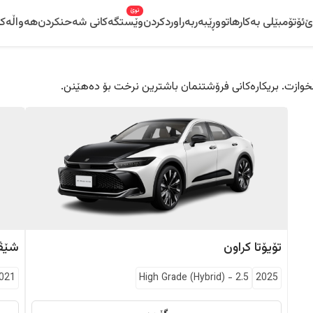
نوێ
ێ
ئۆتۆمبێلی بەکارهاتوو
ڕێبەر
بەراوردکردن
وێستگەکانی شەحنکردن
هەواڵەکا
 دڵخوازت. بریکارەکانی فرۆشتنمان باشترین نرخت بۆ دەهێنن.
تۆیۆتا
کراون
شێڤ
021
High Grade (Hybrid)
-
2.5
2025