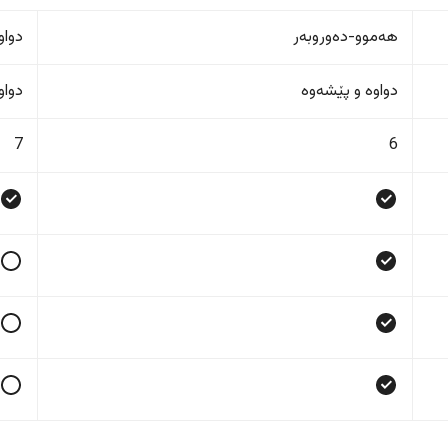
هەموو-دەوروبەر
دواو
دواوە و پێشەوە
دواو
7
6