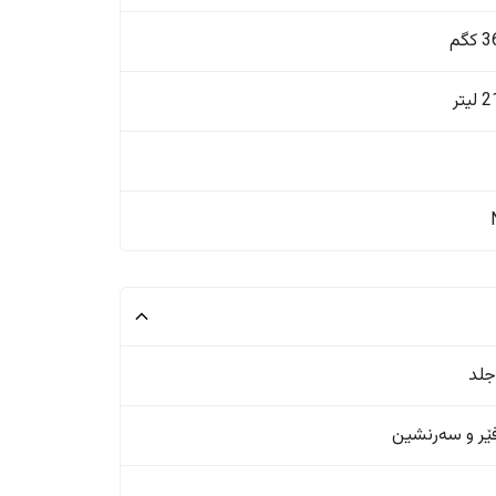
گم
یتر
جلد
ر و سەرنشین