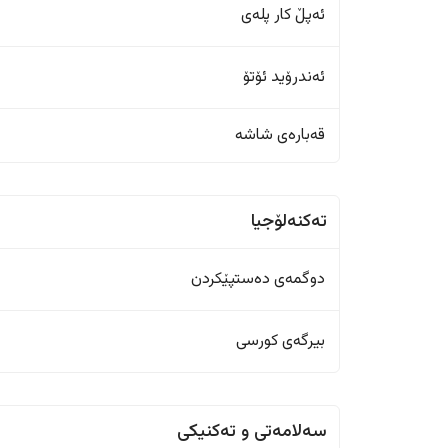
ئەپڵ کار پلەی
ئەندرۆید ئۆتۆ
قەبارەی شاشە
تەکنەلۆجیا
دوگمەی دەستپێکردن
بیرگەی کورسی
سەلامەتی و تەکنیکی