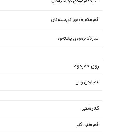
ساردکەرەوەی کورسیەکان
گەرمکەرەوەی کورسیەکان
ساردکەرەوەی پشتەوە
ڕوی دەرەوە
قەبارەی ویل
گەرەنتی
گەرەنتی گێڕ