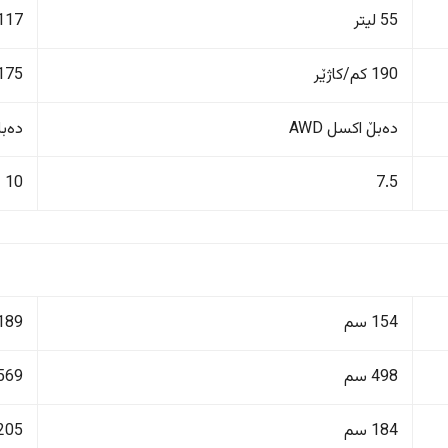
55 لیتر
117 لیت
190 کم/کاژێر
175 کم/کاژێ
دەبڵ اکسل AWD
دەبڵ 
10
7.5
154 سم
189 سم
498 سم
569 سم
184 سم
205 سم