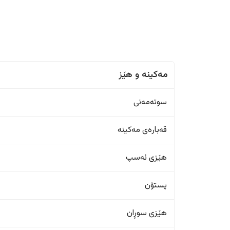
مەکینە و هێز
سوتەمەنی
قەبارەی مەکینە
هێزی ئەسپ
پستۆن
هێزی سوڕان