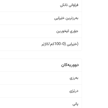
فراوانی تانکی
بەرزترین خێرایی
جۆری لێخورین
(خێرایی (0-100کم/کاژێر
دووریەکان
بەرزی
درێژی
پانی