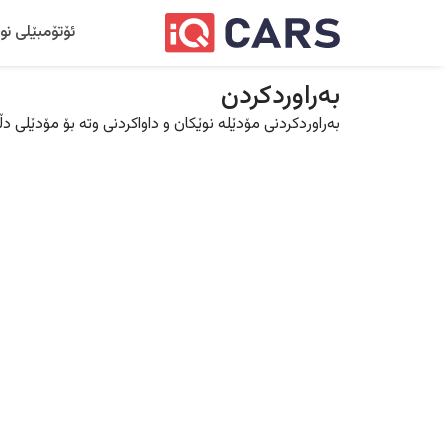
ئۆتۆمبێلی نو
بەراوردکردن
بەراوردکردنی مۆدێلە نوێکان و داواکردنی وتە بۆ مۆدێلی