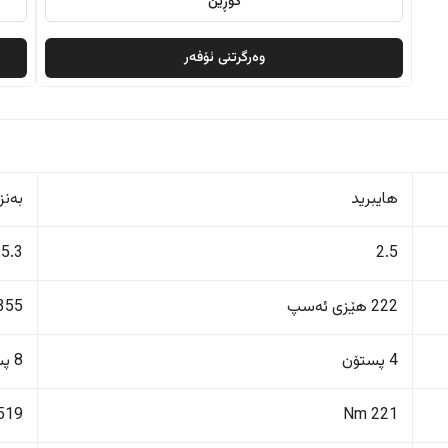
گۆڕین
وەرگرتنی ئۆفەر
هایبرید
بەنز
5.3
2.5
222 هێزی ئەسپ
355 هێزی ئەس
4 پستۆن
8 پستۆن
519 Nm
221 Nm