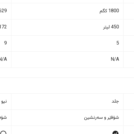
1800 کگم
3629 ک
450 لیتر
2172 ل
9
5
N/A
N/A
جلد
نیو 
شۆفێر و سەرنشین
شۆفێ