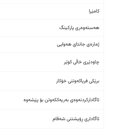
کامێرا
هەستەوەری پارکینگ
ژمارەی جانتای هەوایی
چاودێری خاڵی کوێر
برێکی فریاکەوتنی خۆکار
ئاگادارکردنەوەی بەریەککەوتن بۆ پێشەوە
ئاگاداری ڕۆیشتنی شەقام