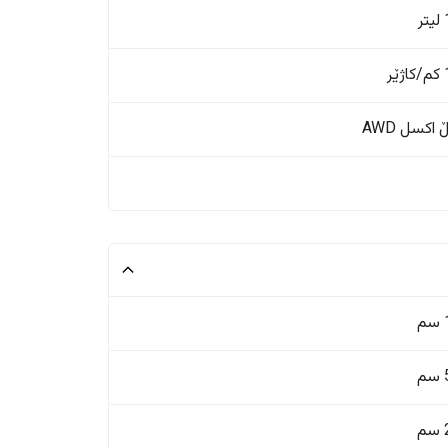
ر
ر
اکسل AWD