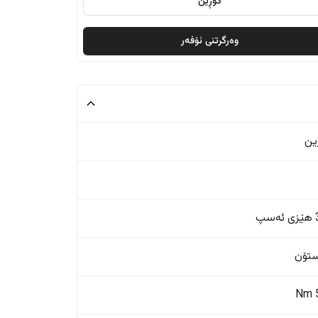
گۆڕین
وەرگرتنی ئۆفەر
ین
پ