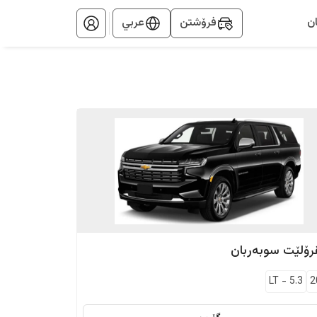
ن
فرۆشتن
عربي
رۆلێت
سوبەربان
LT
-
5.3
2