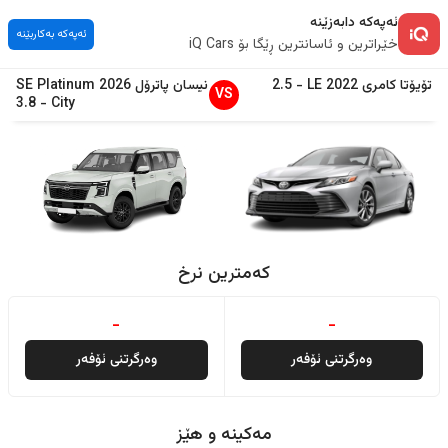
ئەپەکە دابەزێنە
ئەپەکە بەکاربێنە
خێراترین و ئاسانترین ڕێگا بۆ iQ Cars
تۆیۆتا
کامری
2022
LE
-
2.5
نیسان
پاترۆل
2026
SE Platinum
VS
3.8
-
City
کەمترین نرخ
-
-
وەرگرتنی ئۆفەر
وەرگرتنی ئۆفەر
مەکینە و هێز