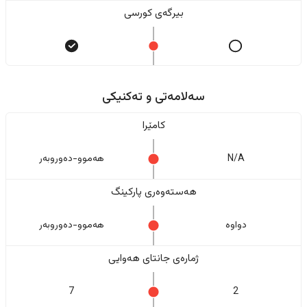
بیرگەی کورسی
سەلامەتی و تەکنیکی
کامێرا
N/A
هەموو-دەوروبەر
هەستەوەری پارکینگ
دواوە
هەموو-دەوروبەر
ژمارەی جانتای هەوایی
7
2