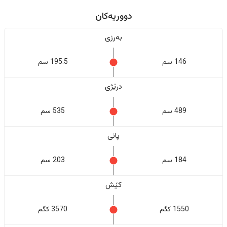
دووریەکان
بەرزی
146 سم
195.5 سم
درێژی
489 سم
535 سم
پانی
184 سم
203 سم
کێش
1550 کگم
3570 کگم