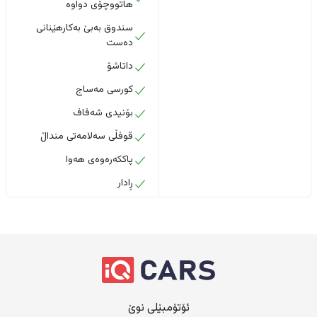
هاتووچۆی دواوە
سندوق بەبێ بەکارهێنانی
دەست
داتاشۆ
کورسی مەساج
بۆنیدی شەفاف
قوفڵی سەلامەتی منداڵ
پاککەرەوەی هەوا
ڕادار
ئۆتۆمبێلی نوێ