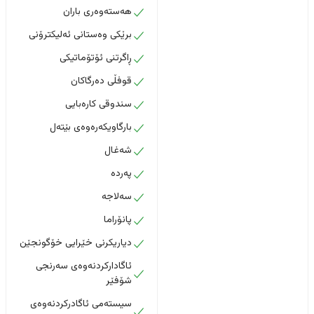
هەستەوەری باران
برێکی وەستانی ئەلیکترۆنی
ڕاگرتنی ئۆتۆماتیکی
قوفڵی دەرگاکان
سندوقی کارەبایی
بارگاویکەرەوەی بێتەل
شەغال
پەردە
سەلاجە
پانۆراما
دیاریکرنی خێرایی خۆگونجێن
ئاگادارکردنەوەی سەرنجی
شۆفێر
سیستەمی ئاگادرکردنەوەی