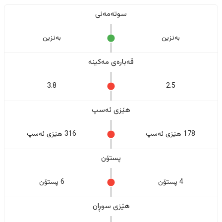
سوتەمەنی
بەنزین
بەنزین
قەبارەی مەکینە
3.8
2.5
هێزی ئەسپ
178 هێزی ئەسپ
316 هێزی ئەسپ
پستۆن
4 پستۆن
6 پستۆن
هێزی سوڕان