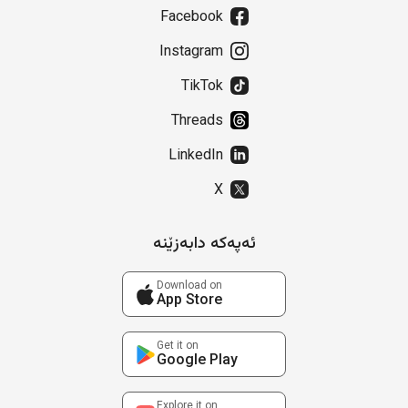
Facebook
Instagram
TikTok
Threads
LinkedIn
X
ئەپەکە دابەزێنە
Download on
App Store
Get it on
Google Play
Explore it on