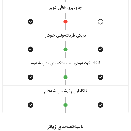
چاودێری خاڵی کوێر
برێکی فریاکەوتنی خۆکار
ئاگادارکردنەوەی بەریەککەوتن بۆ پێشەوە
ئاگاداری ڕۆیشتنی شەقام
تایبەتمەندی زیاتر