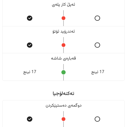
ئەپڵ کار پلەی
ئەندرۆید ئۆتۆ
قەبارەی شاشە
17 ئینج
17 ئینج
تەکنەلۆجیا
دوگمەی دەستپێکردن