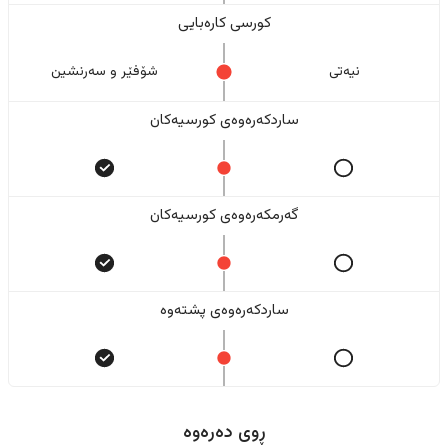
کورسی کارەبایی
نیەتی
شۆفێر و سەرنشین
ساردکەرەوەی کورسیەکان
گەرمکەرەوەی کورسیەکان
ساردکەرەوەی پشتەوە
ڕوی دەرەوە