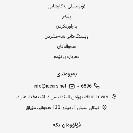
ئۆتۆمبێلی بەکارهاتوو
ڕێبەر
بەراوردکردن
وێستگەکانی شەحنکردن
هەواڵەکان
دەربارەی ئێمە
پەیوەندی
info@iqcars.net
6896
Blue Tower، نهۆمی 4، ئۆفیسی 407، بەغدا، عێراق
ئیتاڵی سیتی 1، بینای 130 هەولێر، عێراق
فۆڵۆومان بکە