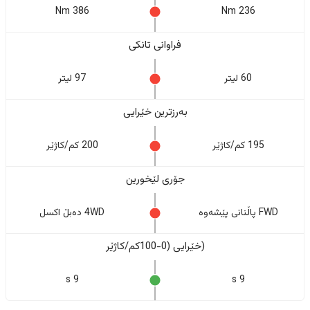
386 Nm
236 Nm
فراوانی تانکی
60 لیتر
97 لیتر
بەرزترین خێرایی
195 کم/کاژێر
200 کم/کاژێر
جۆری لێخورین
FWD پاڵنانی پێشەوە
4WD دەبڵ اکسل
(خێرایی (0-100کم/کاژێر
9 s
9 s