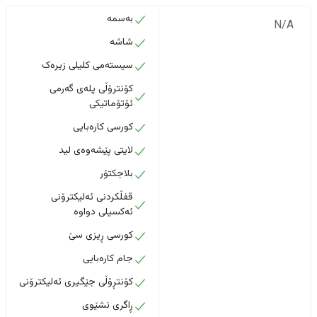
بەسمە
N/A
شاشە
سیستەمی کلیلی زیرەک
کۆنترۆڵی پلەی گەرمی
ئۆتۆماتیکی
کورسی کارەبایی
لایتی پێشەوەی لید
بلاجکتۆر
قفڵکردنی ئەلیکترۆنی
ئەکسیلی دواوە
کورسی ڕیزی سێ
جام کارەبایی
کۆنتڕۆڵی جێگیری ئەلیکترۆنی
ڕاگری نشێوی