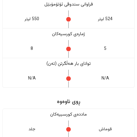
فراوانی سندوقی ئۆتۆمۆبێل
524 لیتر
550 لیتر
ژمارەی کورسیەکان
8
5
تواناى بار هەڵگرتن (تەن)
N/A
N/A
ڕوی ناوەوە
ماددەی کورسییەکان
قوماش
جلد