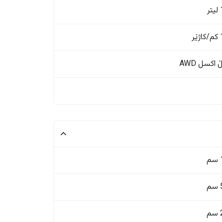
ر
ر
اکسل AWD