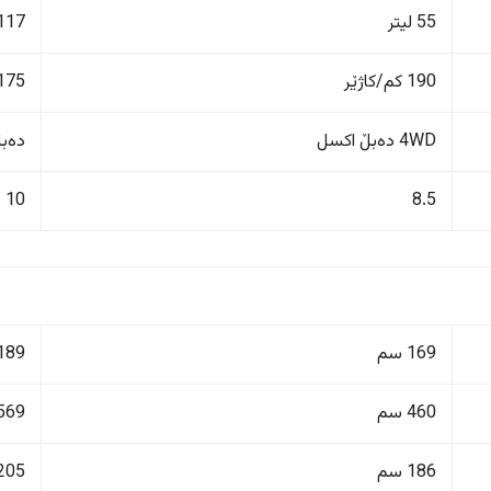
55 لیتر
117 لیت
190 کم/کاژێر
175 کم/کاژێ
4WD دەبڵ اکسل
دەبڵ 
10
8.5
169 سم
189 سم
460 سم
569 سم
186 سم
205 سم