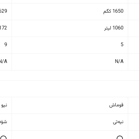
1650 کگم
3629 ک
1060 لیتر
2172 ل
9
5
N/A
N/A
قوماش
نیو 
نیەتی
شۆفێ