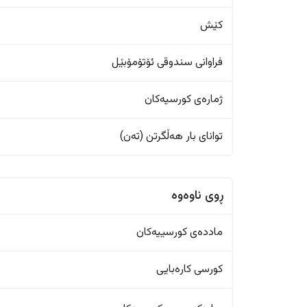
کێش
فراوانی سندوقی ئۆتۆمۆبێل
ژمارەی کورسیەکان
تواناى بار هەڵگرتن (تەن)
ڕوی ناوەوە
ماددەی کورسییەکان
کورسی کارەبایی