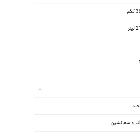
گم
یتر
جلد
ر و سەرنشین