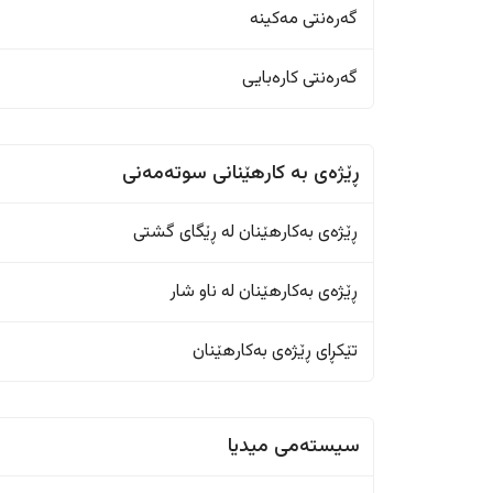
گەرەنتی مەکینە
گەرەنتی کارەبایی
ڕێژەى به کارهێنانی سوتەمەنی
ڕێژەى بەکارهێنان له ڕێگای گشتی
ڕێژەى بەکارهێنان له ناو شار
تێکڕای ڕێژەى بەکارهێنان
سیستەمی میدیا