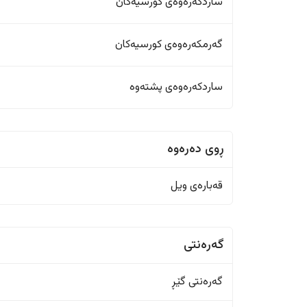
ساردکەرەوەی کورسیەکان
گەرمکەرەوەی کورسیەکان
ساردکەرەوەی پشتەوە
ڕوی دەرەوە
قەبارەی ویل
گەرەنتی
گەرەنتی گێڕ