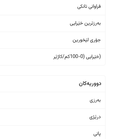
فراوانی تانکی
بەرزترین خێرایی
جۆری لێخورین
(خێرایی (0-100کم/کاژێر
دووریەکان
بەرزی
درێژی
پانی