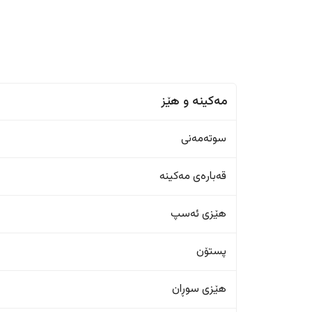
مەکینە و هێز
سوتەمەنی
قەبارەی مەکینە
هێزی ئەسپ
پستۆن
هێزی سوڕان