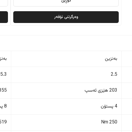
گۆڕین
وەرگرتنی ئۆفەر
بەنزین
بەنز
5.3
2.5
203 هێزی ئەسپ
355 هێزی ئەس
4 پستۆن
8 پستۆن
519 Nm
250 Nm