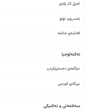
ئەپڵ کار پلەی
ئەندرۆید ئۆتۆ
قەبارەی شاشە
تەکنەلۆجیا
دوگمەی دەستپێکردن
بیرگەی کورسی
سەلامەتی و تەکنیکی