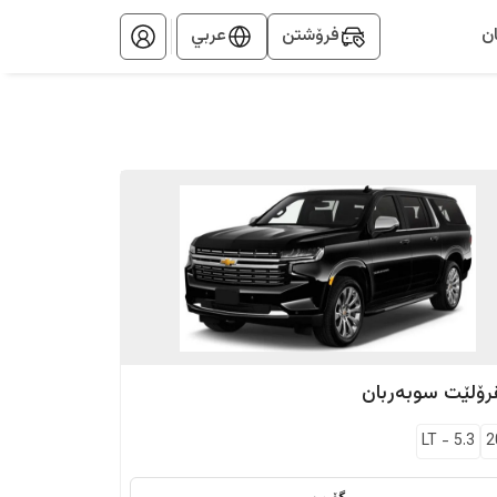
ن
فرۆشتن
عربي
رۆلێت
سوبەربان
LT
-
5.3
2