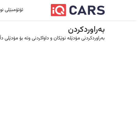
ئۆتۆمبێلی نو
بەراوردکردن
بەراوردکردنی مۆدێلە نوێکان و داواکردنی وتە بۆ مۆدێلی