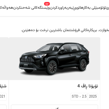
نوێ
ێ
ئۆتۆمبێلی بەکارهاتوو
ڕێبەر
بەراوردکردن
وێستگەکانی شەحنکردن
هەواڵەکا
 دڵخوازت. بریکارەکانی فرۆشتنمان باشترین نرخت بۆ دەهێنن.
تۆیۆتا
ڕاڤ 4
شێڤ
021
STD
-
2.5
2025