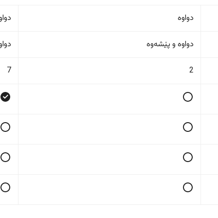
دواوە
دواو
دواوە و پێشەوە
دواو
7
2