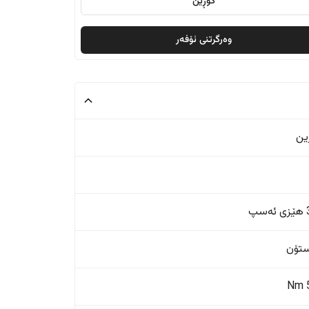
گۆڕین
وەرگرتنی ئۆفەر
ین
پ