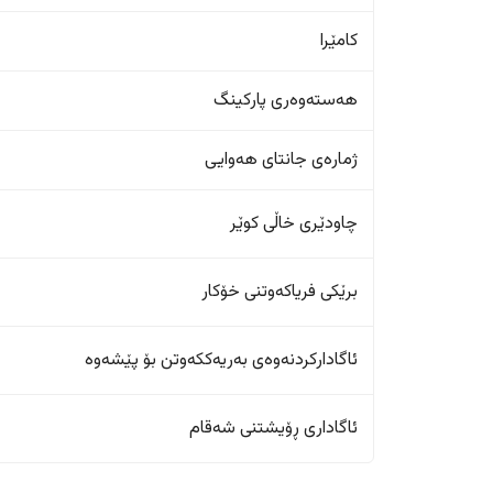
کامێرا
هەستەوەری پارکینگ
ژمارەی جانتای هەوایی
چاودێری خاڵی کوێر
برێکی فریاکەوتنی خۆکار
ئاگادارکردنەوەی بەریەککەوتن بۆ پێشەوە
ئاگاداری ڕۆیشتنی شەقام