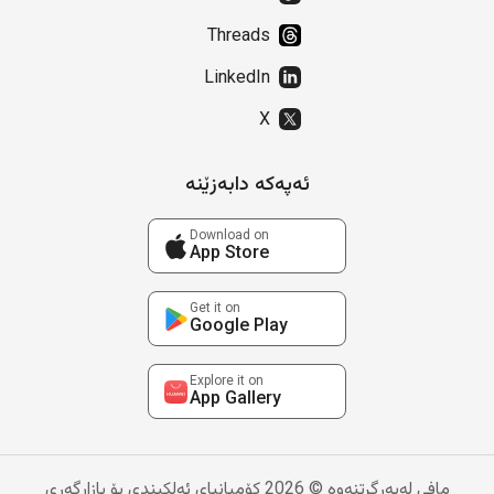
Threads
LinkedIn
X
ئەپەکە دابەزێنە
Download on
App Store
Get it on
Google Play
Explore it on
App Gallery
مافی لەبەرگرتنەوە © 2026 کۆمپانیای ئەلکیندی بۆ بازاڕگەری