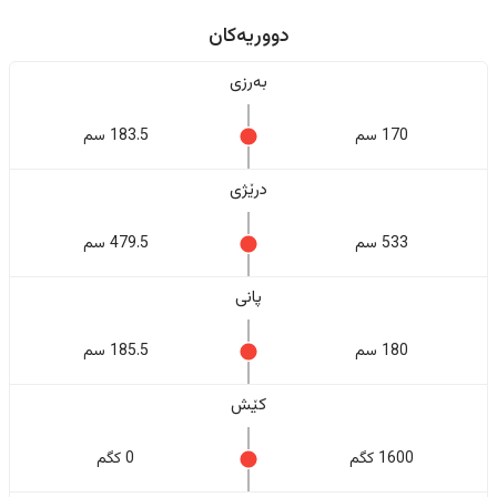
دووریەکان
بەرزی
170 سم
183.5 سم
درێژی
533 سم
479.5 سم
پانی
180 سم
185.5 سم
کێش
1600 کگم
0 کگم