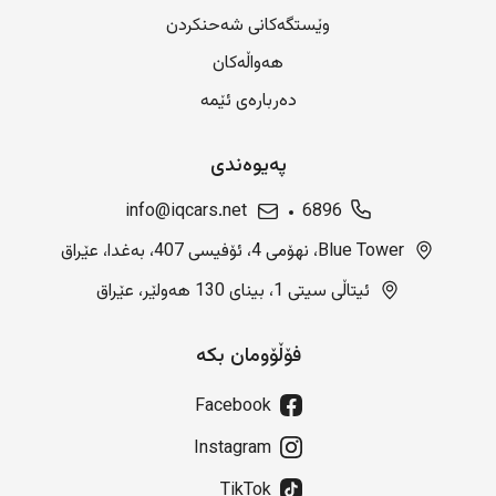
وێستگەکانی شەحنکردن
هەواڵەکان
دەربارەی ئێمە
پەیوەندی
info@iqcars.net
6896
Blue Tower، نهۆمی 4، ئۆفیسی 407، بەغدا، عێراق
ئیتاڵی سیتی 1، بینای 130 هەولێر، عێراق
فۆڵۆومان بکە
Facebook
Instagram
TikTok