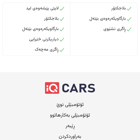
بلاجکتۆر
لایتی پێشەوەی لید
بارگاویکەرەوەی بێتەل
بلاجکتۆر
ڕاگری نشێوی
بارگاویکەرەوەی بێتەل
دیاریکرنی خێرایی
ڕاگری مەچەک
ئۆتۆمبێلی نوێ
ئۆتۆمبێلی بەکارهاتوو
ڕێبەر
بەراوردکردن