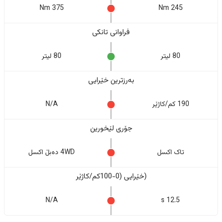
375 Nm
245 Nm
فراوانی تانکی
80 لیتر
80 لیتر
بەرزترین خێرایی
190 کم/کاژێر
N/A
جۆری لێخورین
تاک اکسل
4WD دەبڵ اکسل
(خێرایی (0-100کم/کاژێر
N/A
12.5 s