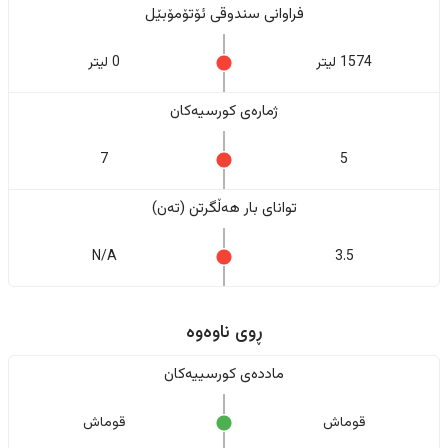
فراوانی سندوقی ئۆتۆمۆبێل
1574 لیتر
0 لیتر
ژمارەی کورسیەکان
7
5
تواناى بار هەڵگرتن (تەن)
N/A
3.5
ڕوی ناوەوە
ماددەی کورسییەکان
قوماش
قوماش