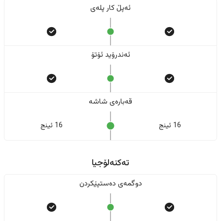
ئەپڵ کار پلەی
ئەندرۆید ئۆتۆ
قەبارەی شاشە
16 ئینج
16 ئینج
تەکنەلۆجیا
دوگمەی دەستپێکردن