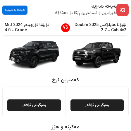
ئەپەکە دابەزێنە
ئەپەکە بەکاربێنە
خێراترین و ئاسانترین ڕێگا بۆ iQ Cars
تۆیۆتا
هایلۆکس
2025
Double
تۆیۆتا
فۆرچێنەر
2024
Mid
VS
4.0
-
Grade
2.7
-
Cab 4x2
کەمترین نرخ
-
-
وەرگرتنی ئۆفەر
وەرگرتنی ئۆفەر
مەکینە و هێز