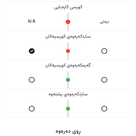
کورسی کارەبایی
نیەتی
N/A
ساردکەرەوەی کورسیەکان
گەرمکەرەوەی کورسیەکان
ساردکەرەوەی پشتەوە
ڕوی دەرەوە