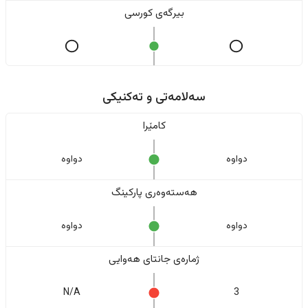
بیرگەی کورسی
سەلامەتی و تەکنیکی
کامێرا
دواوە
دواوە
هەستەوەری پارکینگ
دواوە
دواوە
ژمارەی جانتای هەوایی
N/A
3