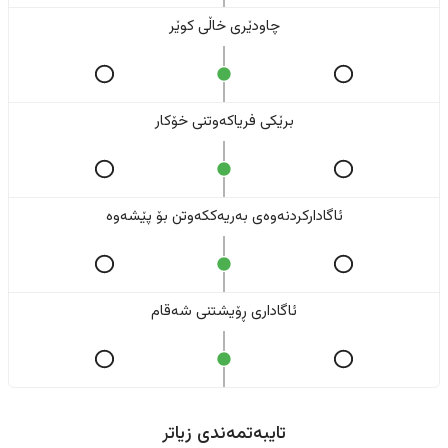
چاودێری خاڵی کوێر
برێکی فریاکەوتنی خۆکار
ئاگادارکردنەوەی بەریەککەوتن بۆ پێشەوە
ئاگاداری ڕۆیشتنی شەقام
تایبەتمەندی زیاتر