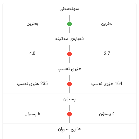
سوتەمەنی
بەنزین
بەنزین
قەبارەی مەکینە
4.0
2.7
هێزی ئەسپ
164 هێزی ئەسپ
235 هێزی ئەسپ
پستۆن
4 پستۆن
6 پستۆن
هێزی سوڕان