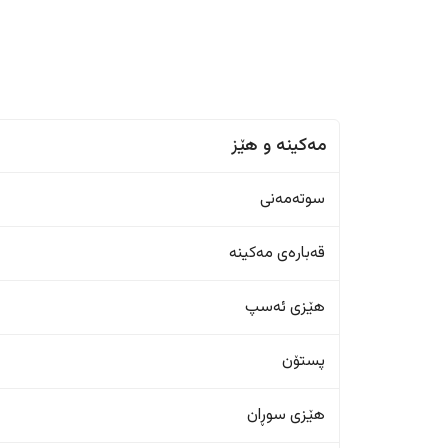
مەکینە و هێز
سوتەمەنی
قەبارەی مەکینە
هێزی ئەسپ
پستۆن
هێزی سوڕان