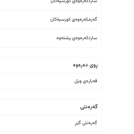
ساردکەرەوەی کورسیەکان
گەرمکەرەوەی کورسیەکان
ساردکەرەوەی پشتەوە
ڕوی دەرەوە
قەبارەی ویل
گەرەنتی
گەرەنتی گێڕ