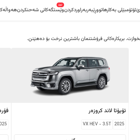
نوێ
ێ
ئۆتۆمبێلی بەکارهاتوو
ڕێبەر
بەراوردکردن
وێستگەکانی شەحنکردن
هەواڵەکا
 دڵخوازت. بریکارەکانی فرۆشتنمان باشترین نرخت بۆ دەهێنن.
تۆیۆتا
لاند کروزەر
فۆرد
025
VX HEV
-
3.5T
2025