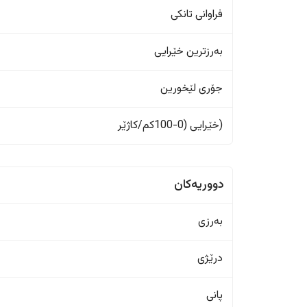
فراوانی تانکی
بەرزترین خێرایی
جۆری لێخورین
(خێرایی (0-100کم/کاژێر
دووریەکان
بەرزی
درێژی
پانی