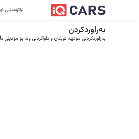
ئۆتۆمبێلی نو
بەراوردکردن
بەراوردکردنی مۆدێلە نوێکان و داواکردنی وتە بۆ مۆدێلی