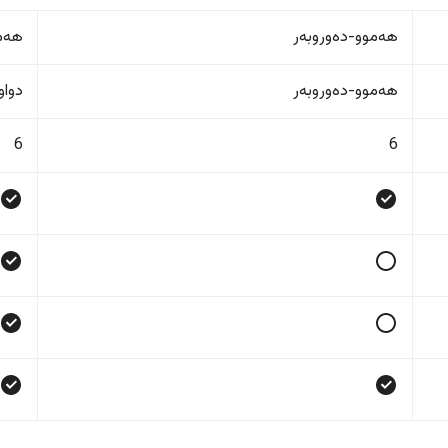
هەموو-دەوروبەر
هەمو
هەموو-دەوروبەر
دواو
6
6