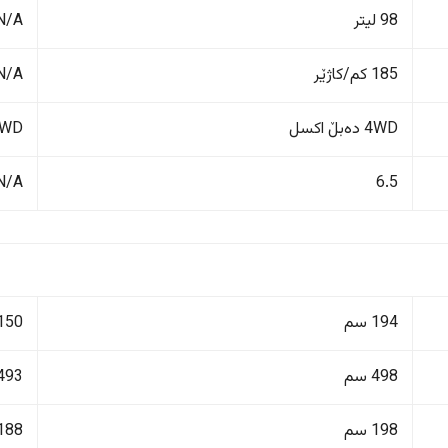
98 لیتر
N/A
185 کم/کاژێر
N/A
4WD دەبڵ اکسل
FWD پاڵنانی پ
N/A
6.5
194 سم
150 سم
498 سم
493 سم
198 سم
188 سم