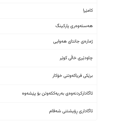
کامێرا
هەستەوەری پارکینگ
ژمارەی جانتای هەوایی
چاودێری خاڵی کوێر
برێکی فریاکەوتنی خۆکار
ئاگادارکردنەوەی بەریەککەوتن بۆ پێشەوە
ئاگاداری ڕۆیشتنی شەقام