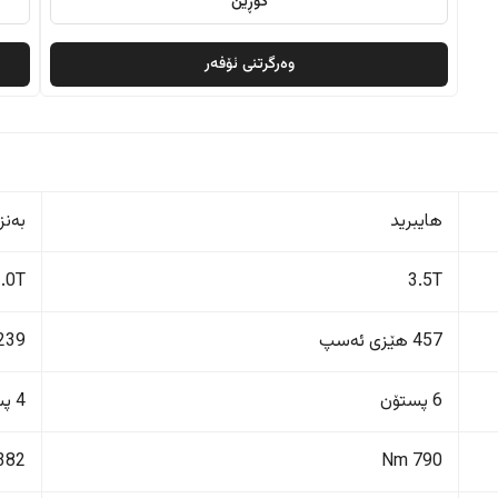
گۆڕین
وەرگرتنی ئۆفەر
هایبرید
بەنز
2.0T
3.5T
457 هێزی ئەسپ
239 هێزی ئەس
6 پستۆن
4 پستۆن
382 Nm
790 Nm