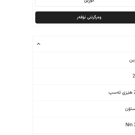
گۆڕین
وەرگرتنی ئۆفەر
ین
پ