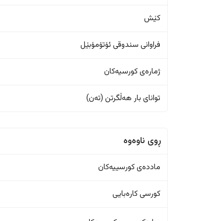
کێش
فراوانی سندوقی ئۆتۆمۆبێل
ژمارەی کورسیەکان
تواناى بار هەڵگرتن (تەن)
ڕوی ناوەوە
ماددەی کورسییەکان
کورسی کارەبایی