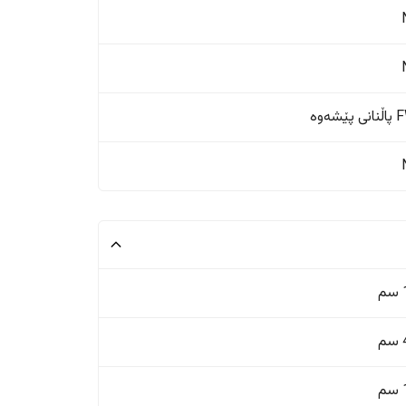
ێشەوە