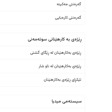
گەرەنتی مەکینە
گەرەنتی کارەبایی
ڕێژەى به کارهێنانی سوتەمەنی
ڕێژەى بەکارهێنان له ڕێگای گشتی
ڕێژەى بەکارهێنان له ناو شار
تێکڕای ڕێژەى بەکارهێنان
سیستەمی میدیا