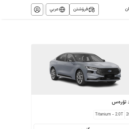
ن
فرۆشتن
عربي
تۆرەس
Titanium
-
2.0T
2