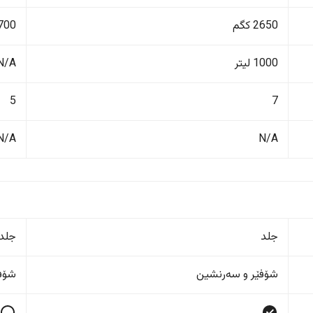
2650 کگم
1700 ک
1000 لیتر
N/A
5
7
N/A
N/A
جلد
جلد
شۆفێر و سەرنشین
شۆفێ