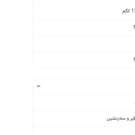
گم
ر و سەرنشین