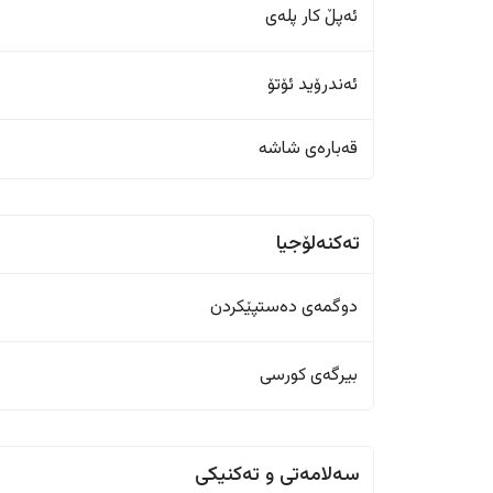
ئەپڵ کار پلەی
ئەندرۆید ئۆتۆ
قەبارەی شاشە
تەکنەلۆجیا
دوگمەی دەستپێکردن
بیرگەی کورسی
سەلامەتی و تەکنیکی