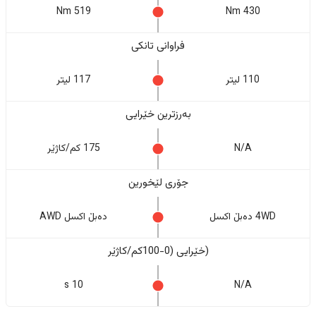
519 Nm
430 Nm
فراوانی تانکی
110 لیتر
117 لیتر
بەرزترین خێرایی
N/A
175 کم/کاژێر
جۆری لێخورین
4WD دەبڵ اکسل
دەبڵ اکسل AWD
(خێرایی (0-100کم/کاژێر
10 s
N/A