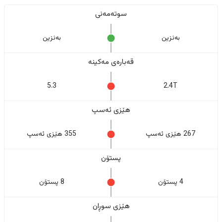
سوتەمەنی
بەنزین
بەنزین
قەبارەی مەکینە
5.3
2.4T
هێزی ئەسپ
267 هێزی ئەسپ
355 هێزی ئەسپ
پستۆن
4 پستۆن
8 پستۆن
هێزی سوڕان