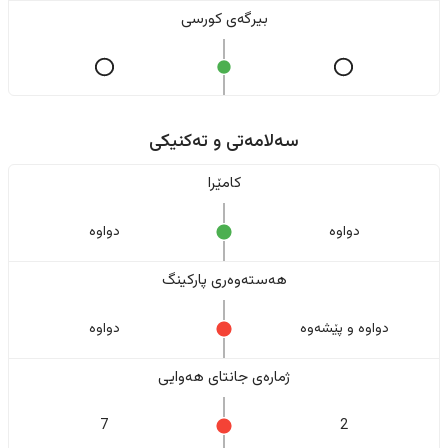
بیرگەی کورسی
سەلامەتی و تەکنیکی
کامێرا
دواوە
دواوە
هەستەوەری پارکینگ
دواوە و پێشەوە
دواوە
ژمارەی جانتای هەوایی
7
2