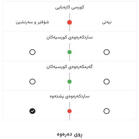
کورسی کارەبایی
نیەتی
شۆفێر و سەرنشین
ساردکەرەوەی کورسیەکان
گەرمکەرەوەی کورسیەکان
ساردکەرەوەی پشتەوە
ڕوی دەرەوە