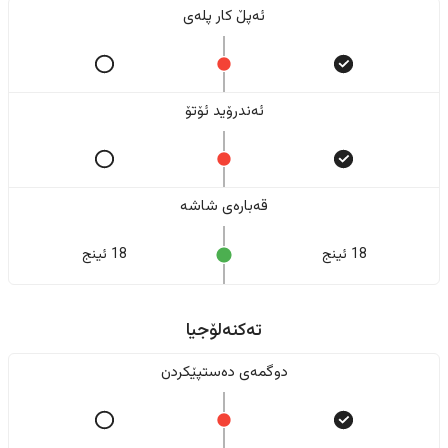
ئەپڵ کار پلەی
ئەندرۆید ئۆتۆ
قەبارەی شاشە
18 ئینج
18 ئینج
تەکنەلۆجیا
دوگمەی دەستپێکردن