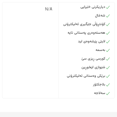
دیاریکرنی خێرایی
N/A
شەغال
کۆنتڕۆڵی جێگیری ئەلیکترۆنی
هەستەوەری پەستانی تایە
لایتی پێشەوەی لید
بەسمە
کورسی ڕیزی سێ
شێوازی لێخوڕین
برێکی وەستانی ئەلیکترۆنی
بلاجکتۆر
سەلاجە