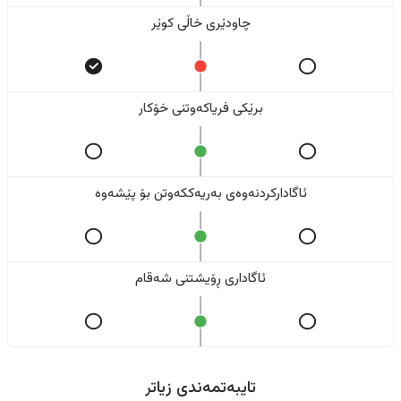
چاودێری خاڵی کوێر
برێکی فریاکەوتنی خۆکار
ئاگادارکردنەوەی بەریەککەوتن بۆ پێشەوە
ئاگاداری ڕۆیشتنی شەقام
تایبەتمەندی زیاتر