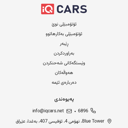
ئۆتۆمبێلی نوێ
ئۆتۆمبێلی بەکارهاتوو
ڕێبەر
بەراوردکردن
وێستگەکانی شەحنکردن
هەواڵەکان
دەربارەی ئێمە
پەیوەندی
info@iqcars.net
6896
Blue Tower، نهۆمی 4، ئۆفیسی 407، بەغدا، عێراق