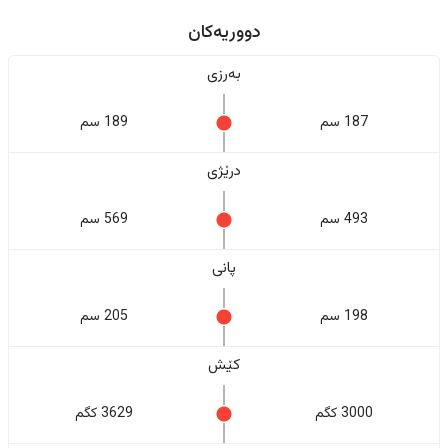
دووریەکان
بەرزی
187 سم
189 سم
درێژی
493 سم
569 سم
پانی
198 سم
205 سم
کێش
3000 کگم
3629 کگم