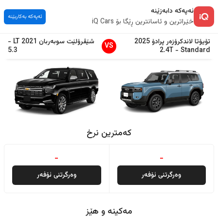
ئەپەکە دابەزێنە
ئەپەکە بەکاربێنە
خێراترین و ئاسانترین ڕێگا بۆ iQ Cars
تۆیۆتا
لاندكرۆزەر پرادۆ
2025
شێڤرۆلێت
سوبەربان
2021
LT
-
VS
5.3
2.4T
-
Standard
کەمترین نرخ
-
-
وەرگرتنی ئۆفەر
وەرگرتنی ئۆفەر
مەکینە و هێز