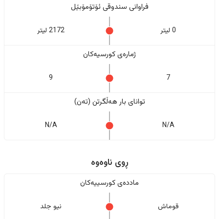
فراوانی سندوقی ئۆتۆمۆبێل
0 لیتر
2172 لیتر
ژمارەی کورسیەکان
9
7
تواناى بار هەڵگرتن (تەن)
N/A
N/A
ڕوی ناوەوە
ماددەی کورسییەکان
قوماش
نیو جلد