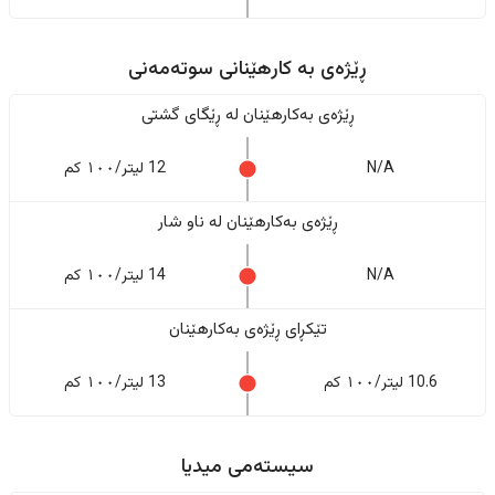
ڕێژەى به کارهێنانی سوتەمەنی
ڕێژەى بەکارهێنان له ڕێگای گشتی
N/A
12 لیتر/١٠٠ کم
ڕێژەى بەکارهێنان له ناو شار
N/A
14 لیتر/١٠٠ کم
تێکڕای ڕێژەى بەکارهێنان
10.6 لیتر/١٠٠ کم
13 لیتر/١٠٠ کم
سیستەمی میدیا