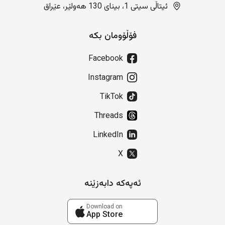
ئیتاڵی سیتی 1، بینای 130 هەولێر، عێراق
فۆڵۆومان بکە
Facebook
Instagram
TikTok
Threads
LinkedIn
X
ئەپەکە دابەزێنە
Download on
App Store